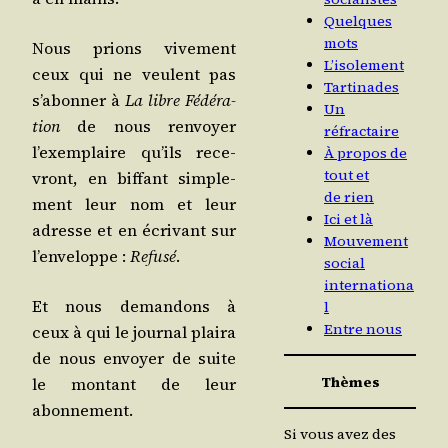
Quelques
mots
Nous prions vive­ment
L’isolement
ceux qui ne veulent pas
Tartinades
s’a­bon­ner à
La libre Fédé­ra­
Un
tion
de nous ren­voyer
réfractaire
l’exem­plaire qu’ils rece­
À propos de
tout et
vront, en bif­fant sim­ple­
de rien
ment leur nom et leur
Ici et là
adresse et en écri­vant sur
Mouvement
l’en­ve­loppe :
Refu­sé
.
social
internationa
Et nous deman­dons à
l
Entre nous
ceux à qui le jour­nal plai­ra
de nous envoyer de suite
Thèmes
le mon­tant de leur
abonnement.
Si vous avez des