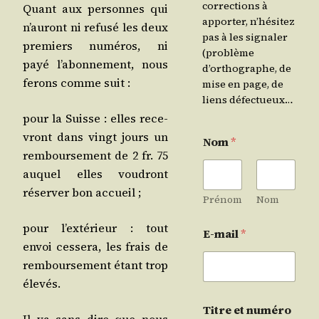
corrections à
Quant aux per­sonnes qui
apporter, n’hésitez
n’au­ront ni refu­sé les deux
pas à les signaler
pre­miers numé­ros, ni
(problème
payé l’a­bon­ne­ment, nous
d’orthographe, de
ferons comme suit :
mise en page, de
liens défectueux…
pour la Suisse : elles rece­
vront dans vingt jours un
Nom
*
rem­bour­se­ment de 2 fr. 75
auquel elles vou­dront
réser­ver bon accueil ;
Prénom
Nom
pour l’ex­té­rieur : tout
E-mail
*
envoi ces­se­ra, les frais de
rem­bour­se­ment étant trop
élevés.
Titre et numéro