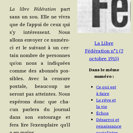
La libre Fédé­ra­tion
part
sans un sou. Elle ne vivra
que de l’ap­pui de ceux qui
s’y inté­ressent. Nous
allons envoyer ce numé­ro-
La Libre
ci et le sui­vant à un cer­
Fédération n°1 (2
tain nombre de per­sonnes
octobre 1915)
qu’on nous a indi­quées
Dans le même
comme des abon­nés pos­
numéro :
sibles. Avec la cen­sure
pos­tale, beau­coup ne
Ce qui est
seront pas atteintes. Nous
à faire
Le rêve et
espé­rons donc que cha­
la vie
cun par­le­ra du jour­nal
Échos
dans son entou­rage et
Désarroi et
fera lire l’exem­plaire qu’il
renaissance
a en mains.
socialistes