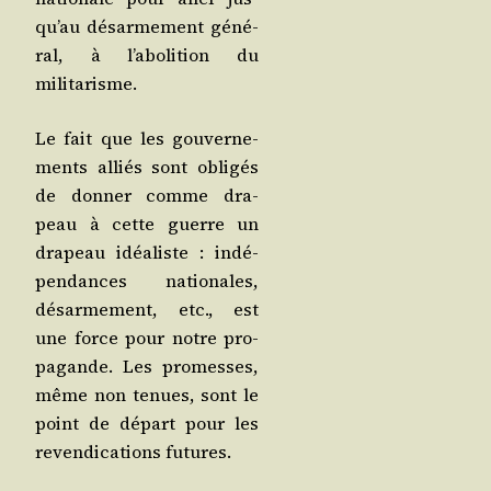
qu’au désar­me­ment géné­
ral, à l’a­bo­li­tion du
militarisme.
Le fait que les gou­ver­ne­
ments alliés sont obli­gés
de don­ner comme dra­
peau à cette guerre un
dra­peau idéa­liste : indé­
pen­dances natio­nales,
désar­me­ment, etc., est
une force pour notre pro­
pa­gande. Les pro­messes,
même non tenues, sont le
point de départ pour les
reven­di­ca­tions futures.