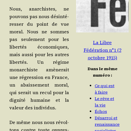
Nous, anar­chistes, ne
pou­vons pas nous dés­in­té­
res­ser du point de vue
moral. Nous ne sommes
pas seule­ment pour les
La Libre
liber­tés éco­no­miques,
Fédération n°1 (2
mais aus­si pour les autres
octobre 1915)
liber­tés. Un régime
Dans le même
monar­chiste amè­ne­rait
numéro :
une régres­sion en France,
un abais­se­ment moral,
Ce qui est
qui serait un recul pour la
à faire
Le rêve et
digni­té humaine et la
la vie
valeur des individus.
Échos
Désarroi et
De même nous nous révol­
renaissance
tons contre toute oppres­
socialistes