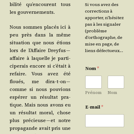
bi­li­té qu’en­courent tous
Si vous avez des
corrections à
les gouvernements.
apporter, n’hésitez
pas à les signaler
Nous sommes pla­cés ici à
(problème
peu près dans la même
d’orthographe, de
situa­tion que nous étions
mise en page, de
lors de l’Af­faire Drey­fus —
liens défectueux…
affaire à laquelle je par­ti­
ci­pe­rais encore si c’é­tait à
Nom
*
refaire. Vous avez été
floués, me dira-t-on —
comme si nous pou­vions
Prénom
Nom
espé­rer un résul­tat pra­
tique. Mais nous avons eu
E-mail
*
un résul­tat moral, chose
plus pré­cieuse — et notre
pro­pa­gande avait pris une