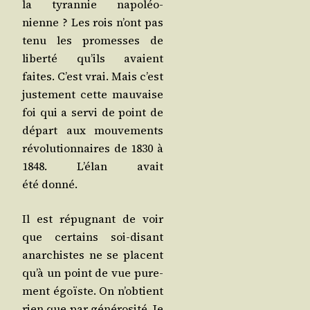
la tyran­nie napo­léo­
nienne ? Les rois n’ont pas
tenu les pro­messes de
liber­té qu’ils avaient
faites. C’est vrai. Mais c’est
jus­te­ment cette mau­vaise
foi qui a ser­vi de point de
départ aux mou­ve­ments
révo­lu­tion­naires de 1830 à
1848. L’é­lan avait
été donné.
Il est répu­gnant de voir
que cer­tains soi-disant
anar­chistes ne se placent
qu’à un point de vue pure­
ment égoïste. On n’ob­tient
rien que par géné­ro­si­té. Je