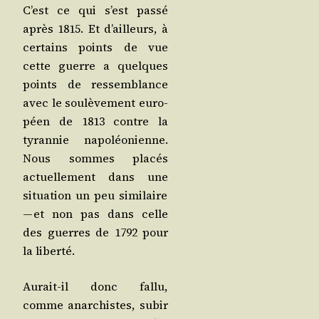
C’est ce qui s’est pas­sé
après 1815. Et d’ailleurs, à
cer­tains points de vue
cette guerre a quelques
points de res­sem­blance
avec le sou­lè­ve­ment euro­
péen de 1813 contre la
tyran­nie napo­léo­nienne.
Nous sommes pla­cés
actuel­le­ment dans une
situa­tion un peu simi­laire
— et non pas dans celle
des guerres de 1792 pour
la liberté.
Aurait-il donc fal­lu,
comme anar­chistes, subir