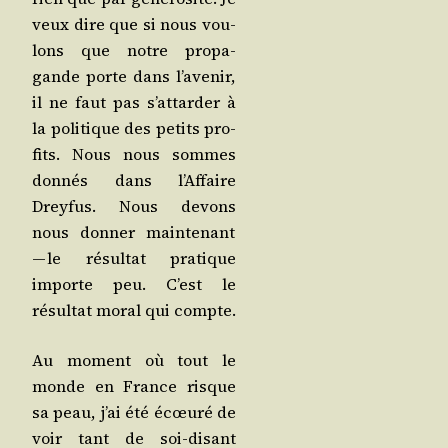
veux dire que si nous vou­
lons que notre pro­pa­
gande porte dans l’a­ve­nir,
il ne faut pas s’at­tar­der à
la poli­tique des petits pro­
fits. Nous nous sommes
don­nés dans l’Af­faire
Drey­fus. Nous devons
nous don­ner main­te­nant
— le résul­tat pra­tique
importe peu. C’est le
résul­tat moral qui compte.
Au moment où tout le
monde en France risque
sa peau, j’ai été écœu­ré de
voir tant de soi-disant