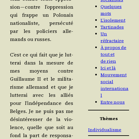
sion — contre l’op­pres­sion
Quelques
mots
qui frappe un Polo­nais
L’isolement
natio­na­liste, per­sé­cu­té
Tartinades
par les poli­ciers alle­
Un
mands ou russes.
réfractaire
À propos de
C’est ce qui fait que je lut­
tout et
de rien
te­rai dans la mesure de
Ici et là
mes moyens contre
Mouvement
Guillaume II et le mili­ta­
social
risme alle­mand et que je
internationa
lut­te­rai avec les alliés
l
Entre nous
pour l’in­dé­pen­dance des
Belges. Je ne puis pas me
Thèmes
dés­in­té­res­ser de la vio­
lence, quelle que soit au
Individualisme
fond la part de res­pon­sa­