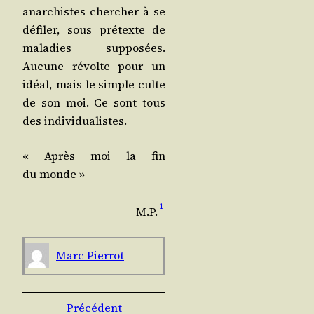
anar­chistes cher­cher à se
défi­ler, sous pré­texte de
mala­dies sup­po­sées.
Aucune révolte pour un
idéal, mais le simple culte
de son moi. Ce sont tous
des individualistes.
« Après moi la fin
du monde »
1
M.P.
Marc Pier­rot
Précédent