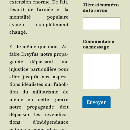
exten­sion énorme. De fait,
Titre et numéro
l’es­prit de l’ar­mée et la
de la revue
men­ta­li­té popu­laire
avaient com­plè­te­ment
changé.
Commentaire
Et de même que dans l’Af­
ou message
faire Drey­fus notre pro­pa­
gande dépas­sant une
injus­tice par­ti­cu­lière pour
aller jus­qu’à nos aspi­ra­
tions idéa­listes sur l’a­bo­li­
tion du mili­ta­risme — de
même en cette guerre
Envoyer
notre pro­pa­gande doit
dépas­ser les reven­di­ca­
tions d’in­dé­pen­dance
natio­nale pour aller jus­