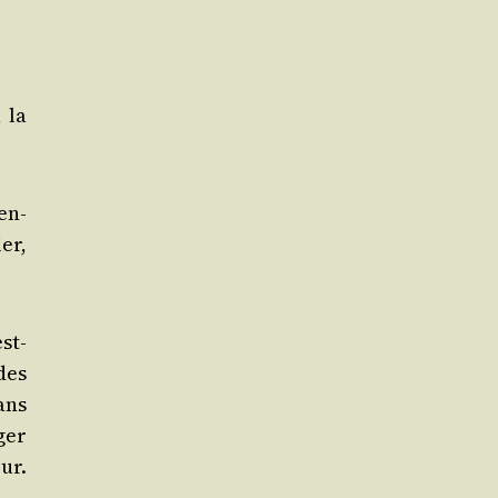
, la
en­
ier,
est-
 des
dans
­ger
ur.