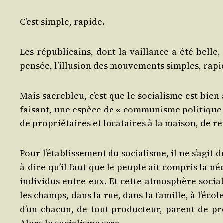
C’est simple, rapide.
Les répu­bli­cains, dont la vaillance a été belle, 
pen­sée, l’illu­sion des mou­ve­ments simples, rap
Mais sacre­bleu, c’est que le socia­lisme est bie
fai­sant, une espèce de « com­mu­nisme poli­tique 
de pro­prié­taires et loca­taires à la mai­son, de r
Pour l’é­ta­blis­se­ment du socia­lisme, il ne s’a­gi
à-dire qu’il faut que le peuple ait com­pris la néc
indi­vi­dus entre eux. Et cette atmo­sphère socia­
les champs, dans la rue, dans la famille, à l’é­co
d’un cha­cun, de tout pro­duc­teur, parent de pro­
Alors le socia­lisme sera.