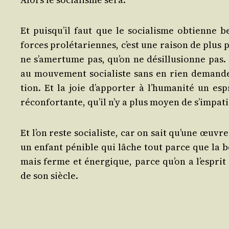
Et puis­qu’il faut que le socia­lisme obtienne b
forces pro­lé­ta­riennes, c’est une rai­son de plu
ne s’a­mer­tume pas, qu’on ne dés­illu­sionne pas.
au mou­ve­ment socia­liste sans en rien deman­der
tion. Et la joie d’ap­por­ter à l’hu­ma­ni­té un esp
récon­for­tante, qu’il n’y a plus moyen de s’im­pa­
Et l’on reste socia­liste, car on sait qu’une œuvr
un enfant pénible qui lâche tout parce que la b
mais ferme et éner­gique, parce qu’on a l’es­prit 
de son siècle.