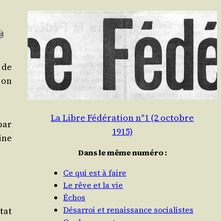
 de
 on
La Libre Fédération n°1 (2 octobre
 par
1915)
ine
Dans le même numéro :
Ce qui est à faire
Le rêve et la vie
Échos
Désarroi et renaissance socialistes
tat