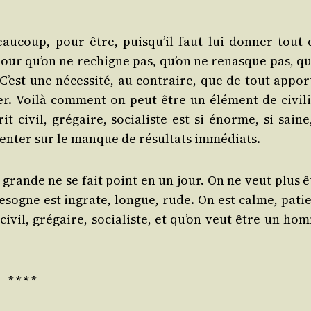
eau­coup, pour être, puis­qu’il faut lui don­ner tout 
s pour qu’on ne rechigne pas, qu’on ne renasque pas, qu
 C’est une néces­si­té, au contraire, que de tout appor­
. Voi­là com­ment on peut être un élé­ment de civi­li­
rit civil, gré­gaire, socia­liste est si énorme, si saine
tien­ter sur le manque de résul­tats immédiats.
e grande ne se fait point en un jour. On ne veut plus ê
esogne est ingrate, longue, rude. On est calme, patie
civil, gré­gaire, socia­liste, et qu’on veut être un ho
* * * *