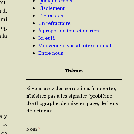
Quelques mots
vou­
L’isolement
rd,
Tartinades
­mi
Un réfractaire
nq,
À propos de tout et de rien
à la
Ici et là
Mouvement social international
Entre nous
Thèmes
Si vous avez des corrections à apporter,
n’hésitez pas à les signaler (problème
d’orthographe, de mise en page, de liens
défectueux…
ça y
n ».
Nom
*
ors