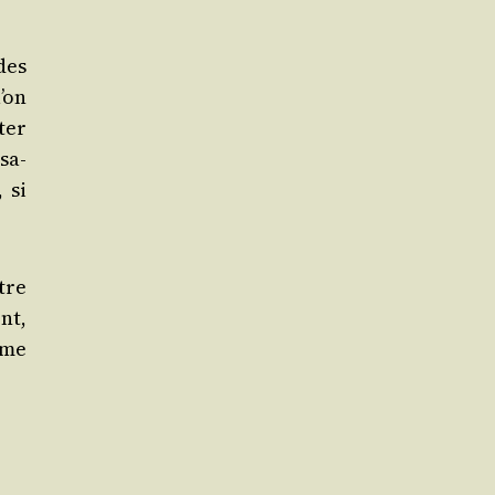
des
’on
ter
sa­
, si
tre
nt,
mme