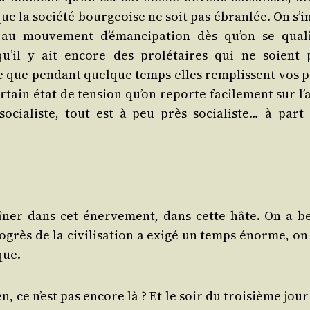
que la socié­té bour­geoise ne soit pas ébran­lée. On s’i
au mou­ve­ment d’é­man­ci­pa­tion dès qu’on se qua­li­
u’il y ait encore des pro­lé­taires qui ne soient 
rte que pen­dant quelque temps elles rem­plissent vos p
r­tain état de ten­sion qu’on reporte faci­le­ment sur l
 socia­liste, tout est à peu près socia­liste… à part 
­ner dans cet éner­ve­ment, dans cette hâte. On a b
­grès de la civi­li­sa­tion a exi­gé un temps énorme, on
que.
en, ce n’est pas encore là ? Et le soir du troi­sième jou