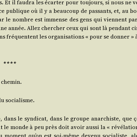
. Et il fau­dra les écar­ter pour tou­jours, si nous ne 
ce publique où il y a beau­coup de pas­sants, et, au bo
Car le nombre est immense des gens qui viennent par
une année. Allez cher­cher ceux qui sont là pen­dant ci
ns fré­quentent les orga­ni­sa­tions « pour se don­ner » 
* * * *
e chemin.
 du socialisme.
te, dans le syn­di­cat, dans le groupe anar­chiste, que 
t le monde à peu près doit avoir aus­si la « révé­la­tio
 du moment qu’on est soi-même deve­nu socia­liste, al