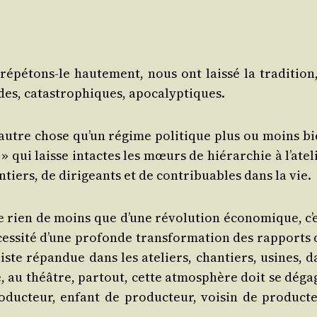
répé­tons-le hau­te­ment, nous ont lais­sé la tra­di­tion
ides, catas­tro­phiques, apocalyptiques.
n autre chose qu’un régime poli­tique plus ou moins bi
» qui laisse intactes les mœurs de hié­rar­chie à l’atel
en­tiers, de diri­geants et de contri­buables dans la vie.
t de rien de moins que d’une révo­lu­tion éco­no­mique, c’
es­si­té d’une pro­fonde trans­for­ma­tion des rap­ports
liste répan­due dans les ate­liers, chan­tiers, usines, 
le, au théâtre, par­tout, cette atmo­sphère doit se déga
duc­teur, enfant de pro­duc­teur, voi­sin de pro­duc­te