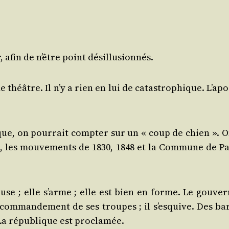
, afin de n’être point désillusionnés.
théâtre. Il n’y a rien en lui de catas­tro­phique. L’a­po
i­tique, on pour­rait comp­ter sur un « coup de chien ». 
s, les mou­ve­ments de 1830, 1848 et la Com­mune de Pa
se ; elle s’arme ; elle est bien en forme. Le gou­ver­
com­man­de­ment de ses troupes ; il s’es­quive. Des bar­
. La répu­blique est proclamée.