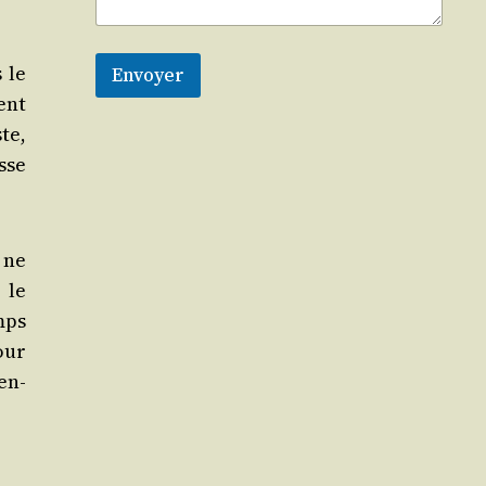
 le
Envoyer
ment
ste,
sse
s ne
 le
emps
pour
en­