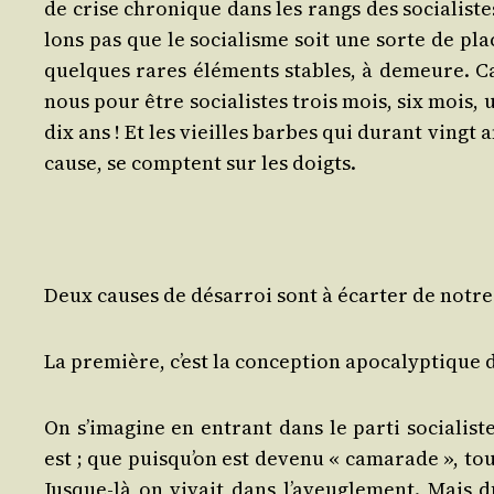
de crise chro­nique dans les rangs des socia­listes
lons pas que le socia­lisme soit une sorte de pla
quelques rares élé­ments stables, à demeure. 
nous pour être socia­listes trois mois, six mois, 
dix ans ! Et les vieilles barbes qui durant vingt a
cause, se comptent sur les doigts.
Deux causes de désar­roi sont à écar­ter de notr
La pre­mière, c’est la concep­tion apo­ca­lyp­tique
On s’i­ma­gine en entrant dans le par­ti socia­lis
est ; que puis­qu’on est deve­nu « cama­rade », tou
Jusque-là on vivait dans l’a­veu­gle­ment. Mais