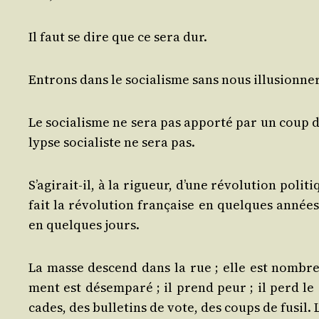
Il faut se dire que ce sera dur.
Entrons dans le socia­lisme sans nous illu­sion­ner
Le socia­lisme ne sera pas appor­té par un coup de 
lypse socia­liste ne sera pas.
S’a­gi­rait-il, à la rigueur, d’une révo­lu­tion pol
fait la révo­lu­tion fran­çaise en quelques année
en quelques jours.
La masse des­cend dans la rue ; elle est nom­breu
ment est désem­pa­ré ; il prend peur ; il perd le 
cades, des bul­le­tins de vote, des coups de fusil