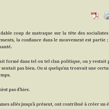
mi­dable coup de matraque sur la tête des socia­listes
­ments, la confiance dans le mou­ve­ment est par­tie ;
chanté.
ait for­mé dans tel ou tel clan poli­tique, on y res­tait
sen­tait pas bien. Ou si quel­qu’un trou­vait une cer­ta
temps.
’est pas d’hier.
es allés jus­qu’à pré­sent, ont contri­bué à créer un é