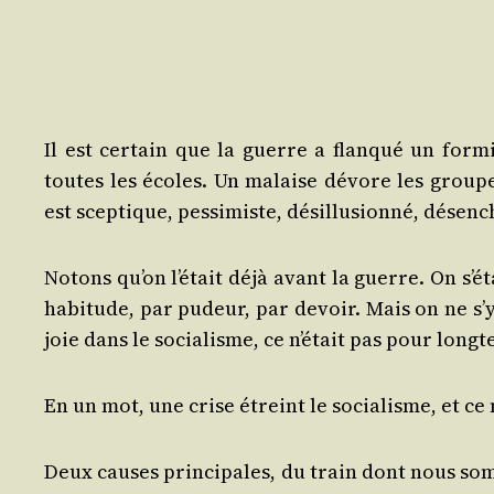
Il est cer­tain que la guerre a flan­qué un for­
toutes les écoles. Un malaise dévore les grou­pe
est scep­tique, pes­si­miste, dés­illu­sion­né, désen
Notons qu’on l’é­tait déjà avant la guerre. On s’é­t
habi­tude, par pudeur, par devoir. Mais on ne s’y 
joie dans le socia­lisme, ce n’é­tait pas pour long
En un mot, une crise étreint le socia­lisme, et ce n
Deux causes prin­ci­pales, du train dont nous somm