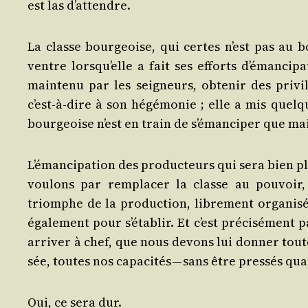
est las d’attendre.
La classe bour­geoise, qui certes n’est pas au 
ventre lors­qu’elle a fait ses efforts d’é­man­ci­pa
main­te­nu par les sei­gneurs, obte­nir des pri­vi­
c’est-à-dire à son hégé­mo­nie ; elle a mis quel
bour­geoise n’est en train de s’é­man­ci­per que mai
L’é­man­ci­pa­tion des pro­duc­teurs qui sera bien 
vou­lons par rem­pla­cer la classe au pou­voir
triomphe de la pro­duc­tion, libre­ment orga­ni­sée
éga­le­ment pour s’é­ta­blir. Et c’est pré­ci­sé­m
arri­ver à chef, que nous devons lui don­ner tou
sée, toutes nos capa­ci­tés — sans être pres­sés qu
Oui, ce sera dur.