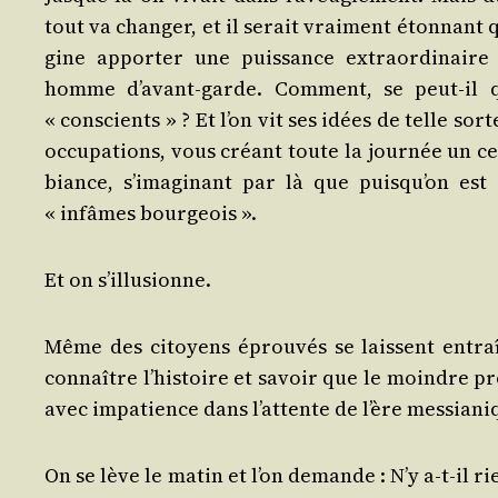
tout va chan­ger, et il serait vrai­ment éton­nant 
gine appor­ter une puis­sance extra­or­di­naire 
homme d’a­vant-garde. Com­ment, se peut-il q
« conscients » ? Et l’on vit ses idées de telle so
oc­cu­pa­tions, vous créant toute la jour­née un ce
biance, s’i­ma­gi­nant par là que puis­qu’on est
« infâmes bourgeois ».
Et on s’illusionne.
Même des citoyens éprou­vés se laissent entraî
connaître l’his­toire et savoir que le moindre pro
avec impa­tience dans l’at­tente de l’ère messiani
On se lève le matin et l’on demande : N’y a‑t-il ri