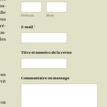
­ma­
fie
Prénom
Nom
pas
ré­
E-mail
*
’am­
les
Titre et numéro de la revue
eau
Commentaire ou message
 vit
r on