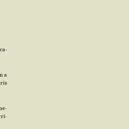
­ca­
On a
ris
ne­
ri­