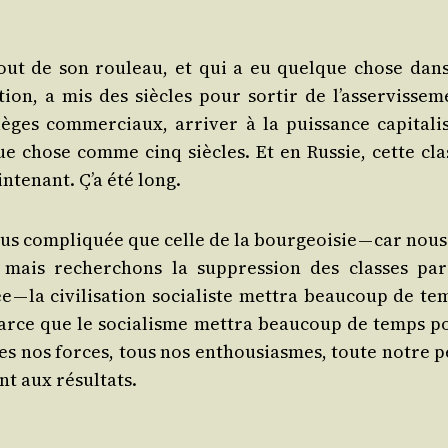
bout de son rou­leau, et qui a eu quelque chose dans
­tion, a mis des siècles pour sor­tir de l’as­ser­vis­se­
lèges com­mer­ciaux, arri­ver à la puis­sance capi­ta­li
que chose comme cinq siècles. Et en Rus­sie, cette cla
n­te­nant. Ç’a été long.
plus com­pli­quée que celle de la bour­geoi­sie — car nou
, mais recher­chons la sup­pres­sion des classes par
 — la civi­li­sa­tion socia­liste met­tra beau­coup de t
ent parce que le socia­lisme met­tra beau­coup de temps 
tes nos forces, tous nos enthou­siasmes, toute notre p
ant aux résultats.