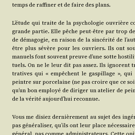
temps de raf­fi­ner et de faire des plans.
L’é­tude qui traite de la psy­cho­lo­gie ouvrière
grande par­tie. Elle pêche peut-être par trop de 
de déma­go­gie, en rai­son de la sin­cé­ri­té de l’
être plus sévère pour les ouvriers. Ils ont sou­v
manuels font sou­vent preuve d’une sotte hos­ti­li­té
tuels. On ne le leur dit pas assez. Ils ignorent tr
tra­tives qui « empêchent le gas­pillage », qui
peintre sur por­ce­laine (ne pas croire que ce soit
qu’un bon employé de diri­ger un ate­lier de pein­
de la véri­té aujourd’­hui reconnue.
Vous me disiez der­niè­re­ment au sujet des ingé­
pas géné­ra­li­ser, qu’ils ont leur place néces­sai
géné­ral, pas comme admi­nis­tra­teurs. Cette opi­