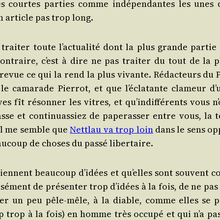
s courtes par­ties comme indé­pen­dantes les unes 
 article pas trop long.
ai­ter toute l’ac­tua­li­té dont la plus grande par­tie 
contraire, c’est à dire ne pas trai­ter du tout de la p
e revue ce qui la rend la plus vivante. Rédac­teurs du P
 cama­rade Pier­rot, et que l’é­cla­tante cla­meur d’
s fît réson­ner les vitres, et qu’in­dif­fé­rents vous n
sse et conti­nuas­siez de pape­ras­ser entre vous, la t
et il me semble que
Net­tlau va trop loin
dans le sens op
au­coup de choses du pas­sé libertaire.
iennent beau­coup d’i­dées et qu’elles sont sou­vent c
­ment de pré­sen­ter trop d’i­dées à la fois, de ne pas 
n­ter un peu pêle-mêle, à la diable, comme elles se p
up trop à la fois) en homme très occu­pé et qui n’a pas