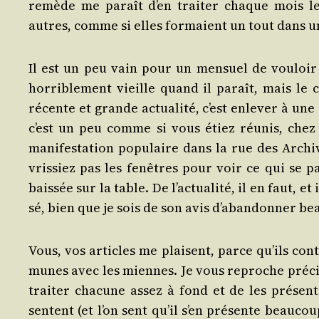
remède me paraît d’en trai­ter chaque mois le
autres, comme si elles for­maient un tout dans un
Il est un peu vain pour un men­suel de vou­loir tr
hor­ri­ble­ment vieille quand il paraît, mais le 
récente et grande actua­li­té, c’est enle­ver à un
c’est un peu comme si vous étiez réunis, chez le
mani­fes­ta­tion popu­laire dans la rue des Archive
vris­siez pas les fenêtres pour voir ce qui se pa
bais­sée sur la table. De l’ac­tua­li­té, il en faut, 
sé, bien que je sois de son avis d’a­ban­don­ner be
Vous, vos articles me plaisent, parce qu’ils cont
munes avec les miennes. Je vous reproche pré­ci­sé
trai­ter cha­cune assez à fond et de les pré­se
sentent (et l’on sent qu’il s’en pré­sente beau­co