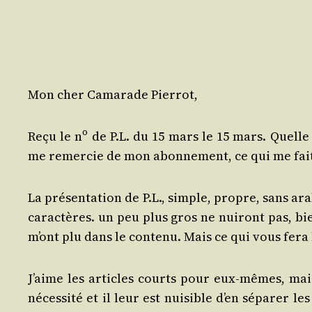
Mon cher Cama­rade Pierrot,
o
Reçu le n
de P.L. du 15 mars le 15 mars. Quelle po
me remer­cie de mon abon­ne­ment, ce qui me fait 
La pré­sen­ta­tion de P.L., simple, propre, sans ar
carac­tères. un peu plus gros ne nui­ront pas, b
m’ont plu dans le conte­nu. Mais ce qui vous fera l
J’aime les articles courts pour eux-mêmes, mais
néces­si­té et il leur est nui­sible d’en sépa­rer 