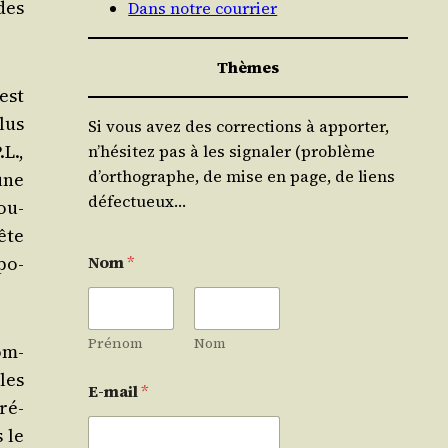
des
Dans notre courrier
Thèmes
est
lus
Si vous avez des corrections à apporter,
.L.,
n’hésitez pas à les signaler (problème
d’orthographe, de mise en page, de liens
une
défectueux…
’ou­
ête
po­
Nom
*
Prénom
Nom
om­
les
E-mail
*
ré­
 le