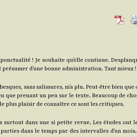
nc­tua­li­té ! Je sou­haite qu’elle conti­nue. Des­plan
pré­su­mer d’une bonne admi­nis­tra­tion. Tant mieux !
a­besques, sans salis­sures, m’a plu. Peut-être bien que
ien que pre­nant un peu sur le texte. Beau­coup de cho
e plus plai­sir de connaître ce sont les critiques.
 sur­tout dans une si petite revue. Les études ont l
les par­ties dans le temps par des inter­valles d’un mois