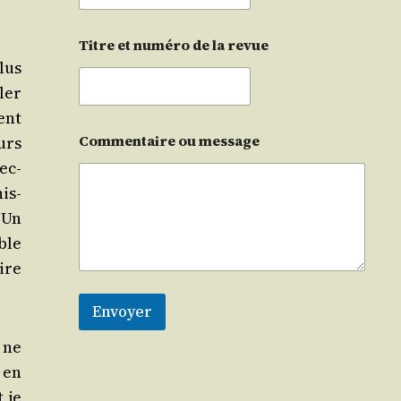
Titre et numéro de la revue
lus
ler
vent
Commentaire ou message
urs
lec­
nis­
 Un
able
ire
Envoyer
 ne
, en
 je