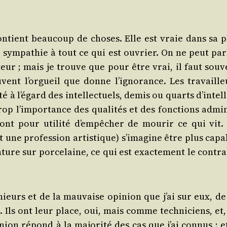
 contient beau­coup de choses. Elle est vraie dans sa p
sym­pa­thie à tout ce qui est ouvrier. On ne peut par­
au­teur ; mais je trouve que pour être vrai, il faut sou­
ent l’or­gueil que donne l’i­gno­rance. Les tra­vaille
 à l’é­gard des intel­lec­tuels, demis ou quarts d’in­tel­
op l’im­por­tance des qua­li­tés et des fonc­tions admi­
 ont pour uti­li­té d’empêcher de mou­rir ce qui vit.
 une pro­fes­sion artis­tique) s’i­ma­gine être plus cap
ture sur por­ce­laine, ce qui est exac­te­ment le contra
nieurs et de la mau­vaise opi­nion que j’ai sur eux, de
re. Ils ont leur place, oui, mais comme tech­ni­ciens, et
nion répond à la majo­ri­té des cas que j’ai connus ; et