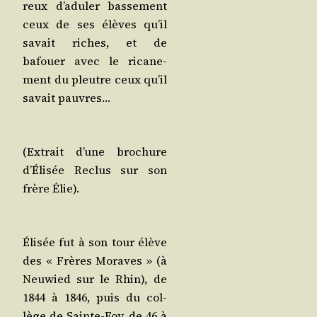
reux d’a­du­ler bas­se­ment
ceux de ses élèves qu’il
savait riches, et de
bafouer avec le rica­ne­
ment du pleutre ceux qu’il
savait pauvres…
(Extrait d’une bro­chure
d’É­li­sée Reclus sur son
frère Élie).
Éli­sée fut à son tour élève
des « Frères Moraves » (à
Neu­wied sur le Rhin), de
1844 à 1846, puis du col­
lège de Sainte-Foy, de 46 à