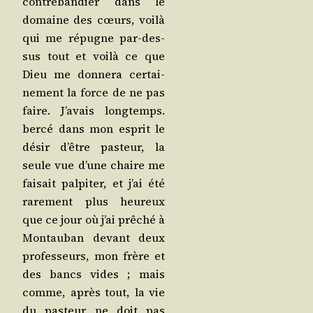
contre­ban­dier dans le
domaine des cœurs, voi­là
qui me répugne par-des­
sus tout et voi­là ce que
Dieu me don­ne­ra cer­tai­
ne­ment la force de ne pas
faire. J’a­vais long­temps.
ber­cé dans mon esprit le
désir d’être pas­teur, la
seule vue d’une chaire me
fai­sait pal­pi­ter, et j’ai été
rare­ment plus heu­reux
que ce jour où j’ai prê­ché à
Mon­tau­ban devant deux
pro­fes­seurs, mon frère et
des bancs vides ; mais
comme, après tout, la vie
du pas­teur ne doit pas