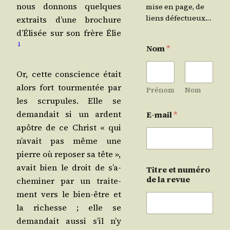
nous don­nons quelques
mise en page, de
liens défectueux…
extraits d’une bro­chure
d’É­li­sée sur son frère Élie
1
Nom
*
Or, cette conscience était
alors fort tour­men­tée par
Prénom
Nom
les scru­pules. Elle se
deman­dait si un ardent
E-mail
*
apôtre de ce Christ « qui
n’a­vait pas même une
pierre où repo­ser sa tête »,
avait bien le droit de s’a­
Titre et numéro
de la revue
che­mi­ner par un trai­te­
ment vers le bien-être et
la richesse ; elle se
deman­dait aus­si s’il n’y