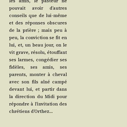
les amis, le pas­teur ne
pou­vait avoir d’autres
conseils que de lui-même
et des réponses obs­cures
de la prière ; mais peu à
peu, la convic­tion se fit en
lui, et, un beau jour, on le
vit grave, réso­lu, étouf­fant
ses larmes, congé­dier ses
fidèles, ses amis, ses
parents, mon­ter à che­val
avec son fils aîné cam­pé
devant lui, et par­tir dans
la direc­tion du Midi pour
répondre à l’in­vi­ta­tion des
chré­tiens d’Orthez…