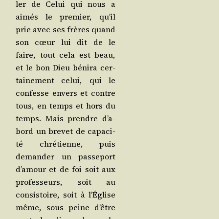
ler de Celui qui nous a
aimés le pre­mier, qu’il
prie avec ses frères quand
son cœur lui dit de le
faire, tout cela est beau,
et le bon Dieu béni­ra cer­
tai­ne­ment celui, qui le
confesse envers et contre
tous, en temps et hors du
temps. Mais prendre d’a­
bord un bre­vet de capa­ci­
té chré­tienne, puis
deman­der un pas­se­port
d’a­mour et de foi soit aux
pro­fes­seurs, soit au
consis­toire, soit à l’É­glise
même, sous peine d’être