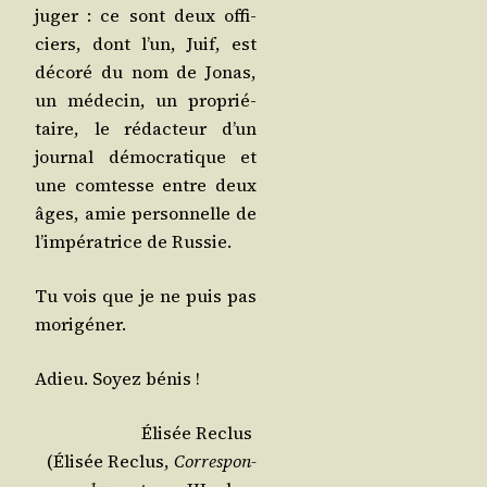
juger : ce sont deux offi­
ciers, dont l’un, Juif, est
déco­ré du nom de Jonas,
un méde­cin, un pro­prié­
taire, le rédac­teur d’un
jour­nal démo­cra­tique et
une com­tesse entre deux
âges, amie per­son­nelle de
l’im­pé­ra­trice de Russie.
Tu vois que je ne puis pas
morigéner.
Adieu. Soyez bénis !
Éli­sée Reclus
(Éli­sée Reclus,
Cor­res­pon­