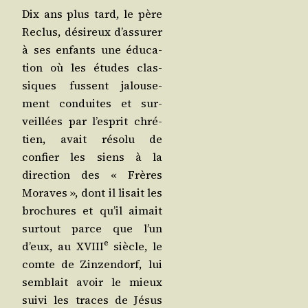
Dix ans plus tard, le père
Reclus, dési­reux d’as­su­rer
à ses enfants une édu­ca­
tion où les études clas­
siques fussent jalou­se­
ment conduites et sur­
veillées par l’es­prit chré­
tien, avait réso­lu de
confier les siens à la
direc­tion des « Frères
Moraves », dont il lisait les
bro­chures et qu’il aimait
sur­tout parce que l’un
e
d’eux, au XVIII
siècle, le
comte de Zin­zen­dorf, lui
sem­blait avoir le mieux
sui­vi les traces de Jésus