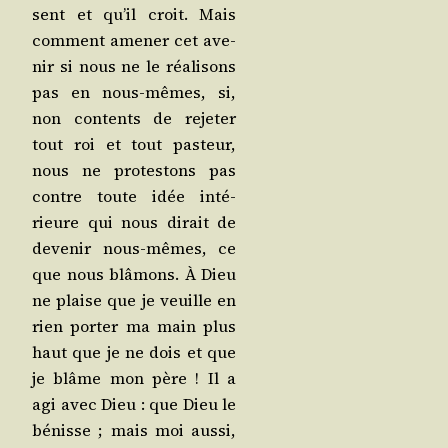
sent et qu’il croit. Mais
com­ment ame­ner cet ave­
nir si nous ne le réa­li­sons
pas en nous-mêmes, si,
non contents de reje­ter
tout roi et tout pas­teur,
nous ne pro­tes­tons pas
contre toute idée inté­
rieure qui nous dirait de
deve­nir nous-mêmes, ce
que nous blâ­mons. À Dieu
ne plaise que je veuille en
rien por­ter ma main plus
haut que je ne dois et que
je blâme mon père ! Il a
agi avec Dieu : que Dieu le
bénisse ; mais moi aus­si,