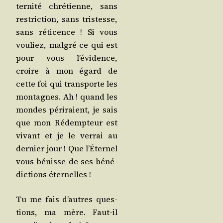
ter­ni­té chré­tienne, sans
res­tric­tion, sans tris­tesse,
sans réti­cence ! Si vous
vou­liez, mal­gré ce qui est
pour vous l’é­vi­dence,
croire à mon égard de
cette foi qui trans­porte les
mon­tagnes. Ah ! quand les
mondes péri­raient, je sais
que mon Rédemp­teur est
vivant et je le ver­rai au
der­nier jour ! Que l’É­ter­nel
vous bénisse de ses béné­
dic­tions éternelles !
Tu me fais d’autres ques­
tions, ma mère. Faut-il