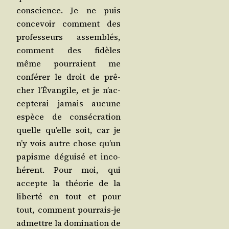
conscience. Je ne puis
conce­voir com­ment des
pro­fes­seurs assem­blés,
com­ment des fidèles
même pour­raient me
confé­rer le droit de prê­
cher l’É­van­gile, et je n’ac­
cep­te­rai jamais aucune
espèce de consé­cra­tion
quelle qu’elle soit, car je
n’y vois autre chose qu’un
papisme dégui­sé et inco­
hé­rent. Pour moi, qui
accepte la théo­rie de la
liber­té en tout et pour
tout, com­ment pour­rais-je
admettre la domi­na­tion de