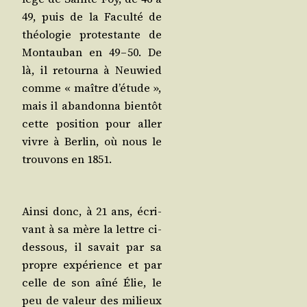
49, puis de la Facul­té de
théo­lo­gie pro­tes­tante de
Mon­tau­ban en 49 – 50. De
là, il retour­na à Neu­wied
comme « maître d’é­tude »,
mais il aban­don­na bien­tôt
cette posi­tion pour aller
vivre à Ber­lin, où nous le
trou­vons en 1851.
Ain­si donc, à 21 ans, écri­
vant à sa mère la lettre ci-
des­sous, il savait par sa
propre expé­rience et par
celle de son aîné Élie, le
peu de valeur des milieux