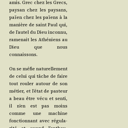
amis. Grec chez les Grecs,
pay­san chez les pay­sans,
païen chez les païens à la
manière de saint Paul qui,
de l’au­tel du Dieu incon­nu,
rame­nait les Athé­niens au
Dieu que nous
connaissons.
On se méfie natu­rel­le­ment
de celui qui tâche de faire
tout rou­ler autour de son
métier, et l’é­tat de pas­teur
a beau être vécu et sen­ti,
il n’en est pas moins
comme une machine
fonc­tion­nant avec régu­la­