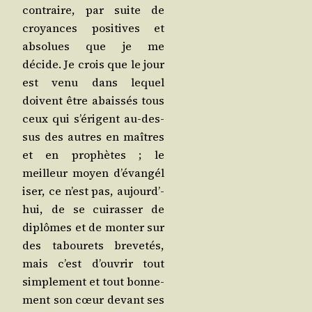
contraire, par suite de
croyances posi­tives et
abso­lues que je me
décide. Je crois que le jour
est venu dans lequel
doivent être abais­sés tous
ceux qui s’é­rigent au-des­
sus des autres en maîtres
et en pro­phètes ; le
meilleur moyen d’é­van­gé­l
i­ser, ce n’est pas, aujourd’­
hui, de se cui­ras­ser de
diplômes et de mon­ter sur
des tabou­rets bre­ve­tés,
mais c’est d’ou­vrir tout
sim­ple­ment et tout bon­ne­
ment son cœur devant ses