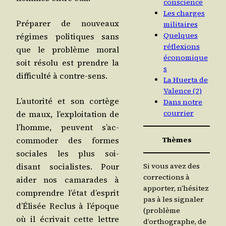
conscience
Les charges
Pré­pa­rer de nou­veaux
militaires
Quelques
régimes poli­tiques sans
réflexions
que le pro­blème moral
économique
soit réso­lu est prendre la
s
dif­fi­cul­té à contre-sens.
La Huerta de
Valence (2)
L’au­to­ri­té et son cor­tège
Dans notre
courrier
de maux, l’ex­ploi­ta­tion de
l’homme, peuvent s’ac­
Thèmes
com­mo­der des formes
sociales les plus soi-
disant socia­listes. Pour
Si vous avez des
corrections à
aider nos cama­rades à
apporter, n’hésitez
com­prendre l’é­tat d’es­prit
pas à les signaler
d’É­li­sée Reclus à l’é­poque
(problème
où il écri­vait cette lettre
d’orthographe, de