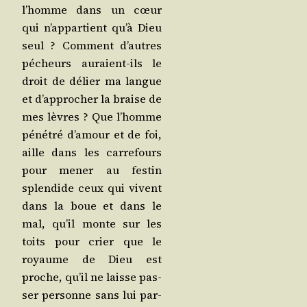
l’homme dans un cœur
qui n’ap­par­tient qu’à Dieu
seul ? Com­ment d’autres
pécheurs auraient-ils le
droit de délier ma langue
et d’ap­pro­cher la braise de
mes lèvres ? Que l’homme
péné­tré d’a­mour et de foi,
aille dans les car­re­fours
pour mener au fes­tin
splen­dide ceux qui vivent
dans la boue et dans le
mal, qu’il monte sur les
toits pour crier que le
royaume de Dieu est
proche, qu’il ne laisse pas­
ser per­sonne sans lui par­