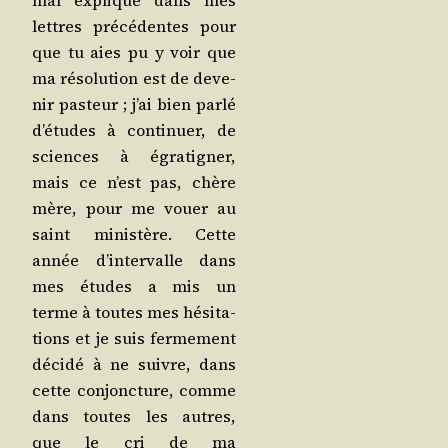
mal expli­qué dans mes
lettres pré­cé­dentes pour
que tu aies pu y voir que
ma réso­lu­tion est de deve­
nir pas­teur ; j’ai bien par­lé
d’é­tudes à conti­nuer, de
sciences à égra­ti­gner,
mais ce n’est pas, chère
mère, pour me vouer au
saint minis­tère. Cette
année d’in­ter­valle dans
mes études a mis un
terme à toutes mes hési­ta­
tions et je suis fer­me­ment
déci­dé à ne suivre, dans
cette conjonc­ture, comme
dans toutes les autres,
que le cri de ma