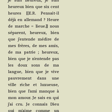
je suis heu­reux, je suis
heu­reux bien que six cent
heures [[E.R. Pen­sait-il
déjà en alle­mand ? Heure
de marche = lieue.]] nous
séparent, heu­reux, bien
que j’en­tende médire de
mes frères, de mes amis,
de ma patrie ; heu­reux,
bien que je n’en­tende pas
les doux sons de ma
langue, bien que je vive
pau­vre­ment dans une
ville riche et luxueuse,
bien que l’a­mi manque à
mon amour. Je sais en qui
j’ai cru. Je connais Dieu
qui m’aime comme un