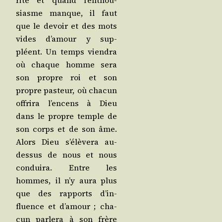
ri­té et quand l’en­thou­
siasme manque, il faut
que le devoir et des mots
vides d’a­mour y sup­
pléent. Un temps vien­dra
où chaque homme sera
son propre roi et son
propre pas­teur, où cha­cun
offri­ra l’en­cens à Dieu
dans le propre temple de
son corps et de son âme.
Alors Dieu s’é­lè­ve­ra au-
des­sus de nous et nous
condui­ra. Entre les
hommes, il n’y aura plus
que des rap­ports d’in­
fluence et d’a­mour ; cha­
cun par­le­ra à son frère