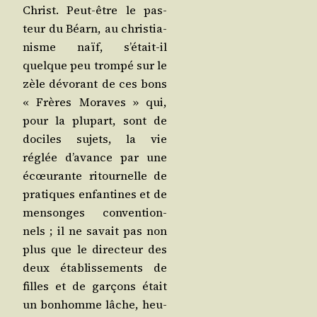
Christ. Peut-être le pas­
teur du Béarn, au chris­tia­
nisme naïf, s’é­tait-il
quelque peu trom­pé sur le
zèle dévo­rant de ces bons
« Frères Moraves » qui,
pour la plu­part, sont de
dociles sujets, la vie
réglée d’a­vance par une
écœu­rante ritour­nelle de
pra­tiques enfan­tines et de
men­songes conven­tion­
nels ; il ne savait pas non
plus que le direc­teur des
deux éta­blis­se­ments de
filles et de gar­çons était
un bon­homme lâche, heu­