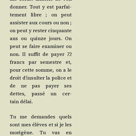
don­ner. Tout y est par­fai­
te­ment libre ; on peut
assis­ter aux cours ou non ;
on peut y res­ter cin­quante
ans ou quinze jours. On
peut se faire exa­mi­ner ou
non. Il suf­fit de payer 72
francs par semestre et,
pour cette somme, on a le
droit d’in­sul­ter la police et
de ne pas payer ses
dettes, pas­sé un cer­
tain délai.
Tu me demandes quels
sont mes élèves et si je les
mori­gène. Tu vas en