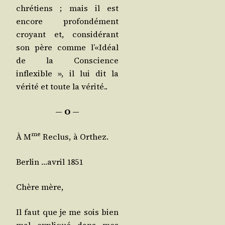
chré­tiens ; mais il est
encore pro­fon­dé­ment
croyant et, consi­dé­rant
son père comme l’«Idéal
de la Conscience
inflexible », il lui dit la
véri­té et toute la véri­té..
― O ―
me
À M
Reclus, à Orthez.
Ber­lin …avril 1851
Chère mère,
Il faut que je me sois bien