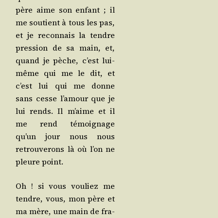
père aime son enfant ; il
me sou­tient à tous les pas,
et je recon­nais la tendre
pres­sion de sa main, et,
quand je pèche, c’est lui-
même qui me le dit, et
c’est lui qui me donne
sans cesse l’a­mour que je
lui rends. Il m’aime et il
me rend témoi­gnage
qu’un jour nous nous
retrou­ve­rons là où l’on ne
pleure point.
Oh ! si vous vou­liez me
tendre, vous, mon père et
ma mère, une main de fra­