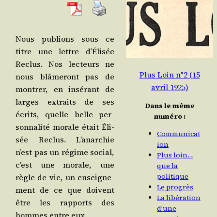
Nous publions sous ce
titre une lettre d’É­li­sée
Reclus. Nos lec­teurs ne
Plus Loin n°2 (15
nous blâ­me­ront pas de
avril 1925)
mon­trer, en insé­rant de
larges extraits de ses
Dans le même
écrits, quelle belle per­
numéro :
son­na­li­té morale était Éli­
Communicat
sée Reclus. L’a­nar­chie
ion
n’est pas un régime social,
Plus loin…
c’est une morale, une
que la
politique
règle de vie, un ensei­gne­
Le progrès
ment de ce que doivent
La libération
être les rap­ports des
d’une
hommes entre eux.