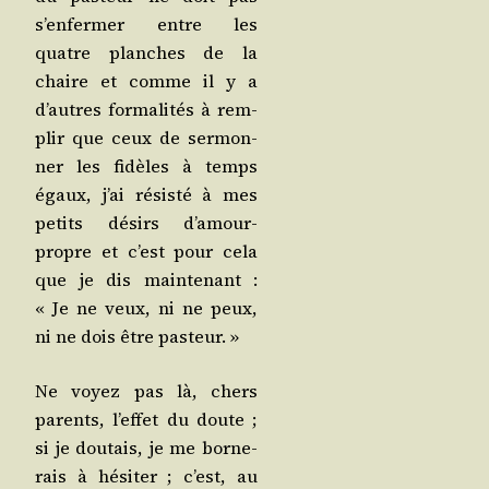
s’en­fer­mer entre les
quatre planches de la
chaire et comme il y a
d’autres for­ma­li­tés à rem­
plir que ceux de ser­mon­
ner les fidèles à temps
égaux, j’ai résis­té à mes
petits dési­rs d’a­mour-
propre et c’est pour cela
que je dis main­te­nant :
« Je ne veux, ni ne peux,
ni ne dois être pasteur. »
Ne voyez pas là, chers
parents, l’ef­fet du doute ;
si je dou­tais, je me bor­ne­
rais à hési­ter ; c’est, au