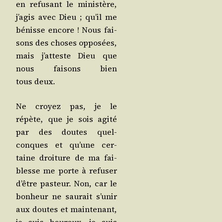
en refu­sant le minis­tère,
j’a­gis avec Dieu ; qu’il me
bénisse encore ! Nous fai­
sons des choses oppo­sées,
mais j’at­teste Dieu que
nous fai­sons bien
tous deux.
Ne croyez pas, je le
répète, que je sois agi­té
par des doutes quel­
conques et qu’une cer­
taine droi­ture de ma fai­
blesse me porte à refu­ser
d’être pas­teur. Non, car le
bon­heur ne sau­rait s’u­nir
aux doutes et main­te­nant,