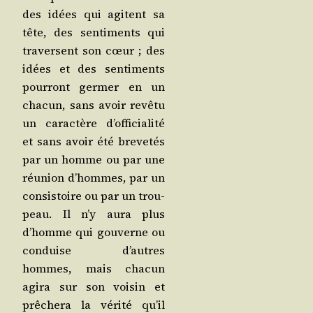
des idées qui agitent sa
tête, des sen­ti­ments qui
tra­versent son cœur ; des
idées et des sen­ti­ments
pour­ront ger­mer en un
cha­cun, sans avoir revê­tu
un carac­tère d’of­fi­cia­li­té
et sans avoir été bre­ve­tés
par un homme ou par une
réunion d’hommes, par un
consis­toire ou par un trou­
peau. Il n’y aura plus
d’homme qui gou­verne ou
conduise d’autres
hommes, mais cha­cun
agi­ra sur son voi­sin et
prê­che­ra la véri­té qu’il