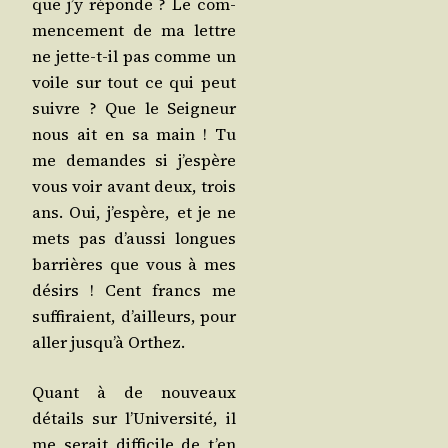
que j’y réponde ? Le com­
men­ce­ment de ma lettre
ne jette-t-il pas comme un
voile sur tout ce qui peut
suivre ? Que le Sei­gneur
nous ait en sa main ! Tu
me demandes si j’es­père
vous voir avant deux, trois
ans. Oui, j’es­père, et je ne
mets pas d’aus­si longues
bar­rières que vous à mes
dési­rs ! Cent francs me
suf­fi­raient, d’ailleurs, pour
aller jus­qu’à Orthez.
Quant à de nou­veaux
détails sur l’U­ni­ver­si­té, il
me serait dif­fi­cile de t’en