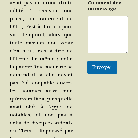
avait pas eu crime d’in­fi­
Commentaire
ou message
dé­li­té à rece­voir une
place, un trai­te­ment de
l’É­tat, c’est-à-dire du pou­
voir tem­po­rel, alors que
toute mis­sion doit venir
d’en haut, c’est-à-dire de
l’É­ter­nel lui-même ; enfin
la pauvre âme meur­trie se
Envoyer
deman­dait si elle n’a­vait
pas été cou­pable envers
les hommes aus­si bien
qu’en­vers Dieu, puis­qu’elle
avait obéi à l’ap­pel de
notables, et non pas à
celui de dis­ciples ardents
du Christ… Repous­sé par