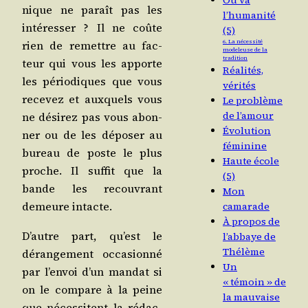
Où va
nique ne paraît pas les
l’humanité
inté­res­ser ? Il ne coûte
(5)
6. La nécessité
rien de remettre au fac­
modeleuse de la
tradition
teur qui vous les apporte
Réalités,
les pério­diques que vous
vérités
rece­vez et aux­quels vous
Le problème
de l’amour
ne dési­rez pas vous abon­
Évolution
ner ou de les dépo­ser au
féminine
bureau de poste le plus
Haute école
proche. Il suf­fit que la
(5)
bande les recou­vrant
Mon
demeure intacte.
camarade
À propos de
D’autre part, qu’est le
l’abbaye de
Thélème
déran­ge­ment occa­sion­né
Un
par l’en­voi d’un man­dat si
« témoin » de
on le com­pare à la peine
la mauvaise
que néces­sitent la rédac­