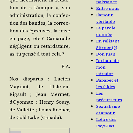
naissance
tion de « L’u­nique », son
Entre nous
admi­nis­tra­tion, la confec­
L’amour
véritable
tion des bandes, la cor­rec­
La parole
tion des épreuves, la mise
donnée
en page, etc.? Cama­rade
En relisant
négligent ou retar­da­taire,
Stirner (2)
as-tu pen­sé à tout cela ?
Don Juan
Du haut de
E.A.
mon
mirador
Nos dis­pa­rus : Lucien
Bababec et
Magi­not, de l’Isle-en-
les fakirs
Les
Rigault ; Jean Mer­met,
précurseurs
d’Oyon­nax ; Hen­ry Sou­ry,
Sexualisme
de Val­lette ; Louis Rocher,
et amour
de Cold Lake (Cana­da).
Lettre des
Pays-Bas