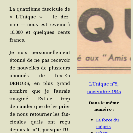
La qua­trième fas­ci­cule de
« L’U­nique » ― le der­
nier ― nous est reve­nu à
10.000 et quelques cents
francs.
Je suis per­son­nel­le­ment
éton­né de ne pas rece­voir
de nou­velles de plu­sieurs
abon­nés de l’ex-En
DEHORS, en plus grand
L'Unique n°5,
nombre que je l’au­rais
novembre 1945
ima­gi­né. Est-ce trop
Dans le même
deman­der que de les prier
numéro :
de nous retour­ner les fas­
La force du
ci­cules qu’ils ont reçu
mépris
depuis le n°1, puisque l’U­