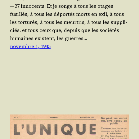
— 27 inno­cents. Et je songe à tous les otages
fusillés, à tous les dépor­tés morts en exil, à tous
les tor­tu­rés, à tous les meur­tris, à tous les sup­pli­
ciés. et tous ceux que, depuis que les socié­tés
humaines existent, les guerres…
novembre 1, 1945