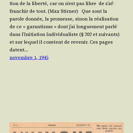
tion de la liber­té, car on n’est pas libre de s’af­
fran­chir de tout. (Max Stirner) Que sont la
parole don­née, la pro­messe, sinon la réa­li­sa­tion
de ce « garan­tisme » dont j’ai lon­gue­ment par­lé
dans l’I­ni­tia­tion Indi­vi­dua­liste (§ 202 et sui­vants)
et sur lequel il convient de reve­nir. Ces pages
datent…
novembre 1, 1945