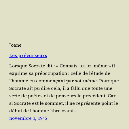
Joane
Les précurseurs
Lorsque Socrate dit : « Connais-toi toi-même » il
exprime sa pré­oc­cu­pa­tion : celle de l’é­tude de
l’homme en com­men­çant par soi-même. Pour que
Socrate ait pu dire cela, il a fal­lu que toute une
série de poètes et de pen­seurs le pré­cèdent. Car
si Socrate est le som­met, il ne repré­sente point le
début de l’homme libre osant…
novembre 1, 1945