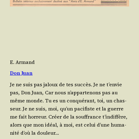
E. Armand
Don Juan
Je ne suis pas jaloux de tes suc­cès. Je ne t’en­vie
pas, Don Juan, Car nous n’ap­par­te­nons pas au
même monde. Tu es un conqué­rant, toi, un chas­
seur. Je ne suis, moi, qu’un paci­fiste et la guerre
me fait horreur. Créer de la souf­france t’in­dif­fère,
alors que mon idéal, à moi, est celui d’une huma­
ni­té d’où la dou­leur…