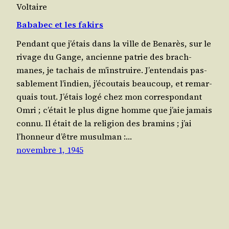
Voltaire
Bababec et les fakirs
Pen­dant que j’é­tais dans la ville de Bena­rès, sur le
rivage du Gange, ancienne patrie des brach­
manes, je tachais de m’ins­truire. J’en­ten­dais pas­
sa­ble­ment l’in­dien, j’é­cou­tais beau­coup, et remar­
quais tout. J’é­tais logé chez mon cor­res­pon­dant
Omri ; c’é­tait le plus digne homme que j’aie jamais
connu. Il était de la reli­gion des bra­mins ; j’ai
l’hon­neur d’être musul­man :…
novembre 1, 1945