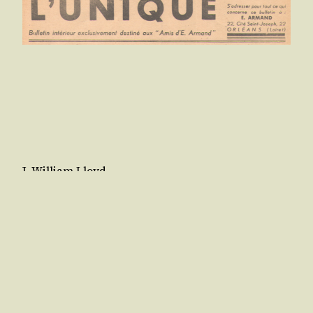
J. William Lloyd
L’amour véritable
Qu’est-ce que l’a­mour véri­table ? ― Est-ce de ne
bai­ser qu’une seule bouche ? Est-ce de se repo­ser
sur un sein unique ? De ne sou­pi­rer que pour une
seule caresse ? Est-ce d’oc­cu­per dans une seule
âme la place d’une idole ? Est-ce de pos­sé­der, de
déte­nir un cœur humain pour soi, tout seul,