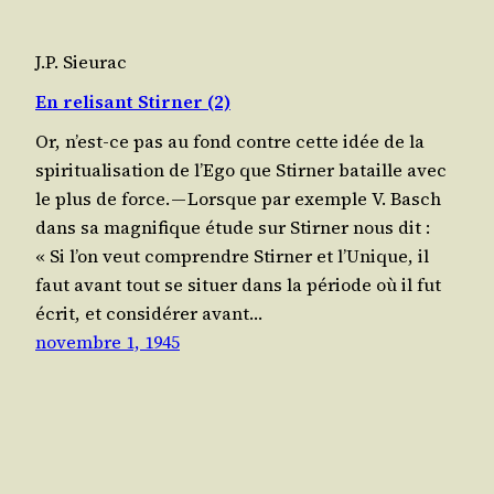
J.P. Sieurac
En relisant Stirner (2)
Or, n’est-ce pas au fond contre cette idée de la
spi­ri­tua­li­sa­tion de l’E­go que Stir­ner bataille avec
le plus de force. — Lorsque par exemple V. Basch
dans sa magni­fique étude sur Stir­ner nous dit :
« Si l’on veut com­prendre Stir­ner et l’U­nique, il
faut avant tout se situer dans la période où il fut
écrit, et consi­dé­rer avant…
novembre 1, 1945