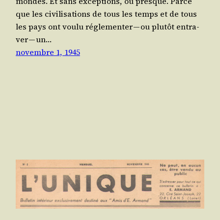
mondes. Et sans excep­tions, ou presque. Parce
que les civi­li­sa­tions de tous les temps et de tous
les pays ont vou­lu régle­men­ter — ou plu­tôt entra­
ver — un…
novembre 1, 1945