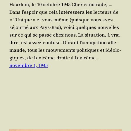
Haar­lem, le 10 octobre 1945 Cher cama­rade, …
Dans l’es­poir que cela inté­res­se­ra les lec­teurs de
« l’U­nique » et vous-même (puisque vous avez
séjour­né aux Pays-Bas), voi­ci quelques nou­velles
sur ce qui se passe chez nous. La situa­tion, à vrai
dire, est assez confuse. Durant l’oc­cu­pa­tion alle­
mande, tous les mou­ve­ments poli­tiques et idéo­lo­
giques, de l’ex­trême-droite à l’ex­trême…
novembre 1, 1945