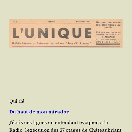
Qui Cé
Du haut de mon mirador
J’é­cris ces lignes en enten­dant évo­quer, à la
Radio, l’exé­cu­tion des 27 otages de Châ­teau­briant