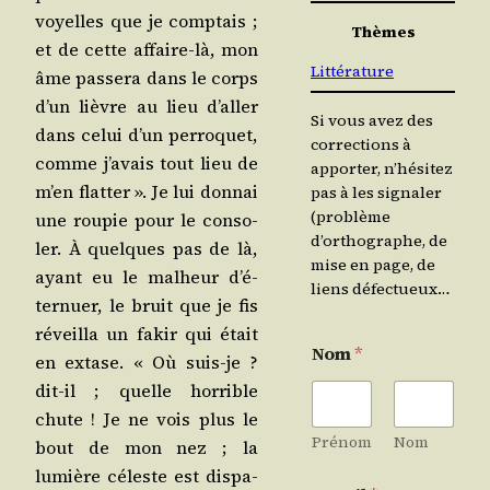
voyelles que je comp­tais ;
Thèmes
et de cette affaire-là, mon
Littérature
âme pas­se­ra dans le corps
d’un lièvre au lieu d’al­ler
Si vous avez des
dans celui d’un per­ro­quet,
corrections à
comme j’a­vais tout lieu de
apporter, n’hésitez
m’en flat­ter ». Je lui don­nai
pas à les signaler
(problème
une rou­pie pour le conso­
d’orthographe, de
ler. À quelques pas de là,
mise en page, de
ayant eu le mal­heur d’é­
liens défectueux…
ter­nuer, le bruit que je fis
réveilla un fakir qui était
Nom
*
en extase. « Où suis-je ?
dit-il ; quelle hor­rible
chute ! Je ne vois plus le
Prénom
Nom
bout de mon nez ; la
lumière céleste est dis­pa­