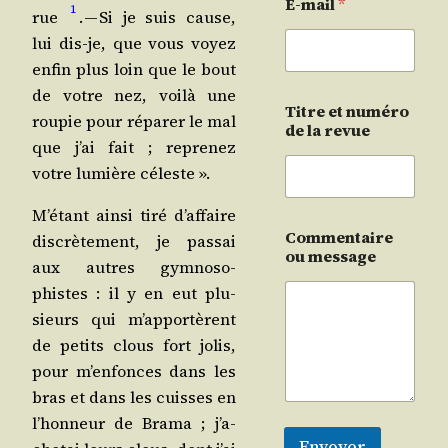
E-mail
*
1
rue
. — Si je suis cause,
lui dis-je, que vous voyez
enfin plus loin que le bout
de votre nez, voi­là une
Titre et numéro
rou­pie pour répa­rer le mal
de la revue
que j’ai fait ; repre­nez
votre lumière céleste ».
M’é­tant ain­si tiré d’af­faire
Commentaire
dis­crè­te­ment, je pas­sai
ou message
aux autres gym­no­so­
phistes : il y en eut plu­
sieurs qui m’ap­por­tèrent
de petits clous fort jolis,
pour m’en­fonces dans les
bras et dans les cuisses en
l’hon­neur de Bra­ma ; j’a­
Envoyer