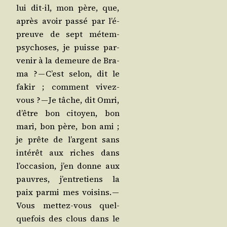
lui dit-il, mon père, que,
après avoir pas­sé par l’é­
preuve de sept métem­
psy­choses, je puisse par­
ve­nir à la demeure de Bra­
ma ? — C’est selon, dit le
fakir ; com­ment vivez-
vous ? — Je tâche, dit Omri,
d’être bon citoyen, bon
mari, bon père, bon ami ;
je prête de l’argent sans
inté­rêt aux riches dans
l’oc­ca­sion, j’en donne aux
pauvres, j’en­tre­tiens la
paix par­mi mes voi­sins. —
Vous met­tez-vous quel­
que­fois des clous dans le