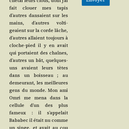
che­tai leurs clous, dont j’ai
fait clouer mes tapis
d’autres dan­saient sur les
mains, d’autres vol­ti­
geaient sur la corde lâche,
d’autres allaient tou­jours à
cloche-pied il y en avait
qui por­taient des chaînes,
d’autres un bât, quelques-
uns avaient leurs tètes
dans un bois­seau ; au
demeu­rant, les meilleures
gens du monde. Mon ami
Omri me mena dans la
cel­lule d’un des plus
fameux : il s’ap­pe­lait
Baba­bec il était nu comme
un singe, et avait au cou