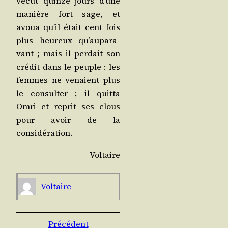
vécut quinze jours d’une
manière fort sage, et
avoua qu’il était cent fois
plus heu­reux qu’au­pa­ra­
vant ; mais il per­dait son
cré­dit dans le peuple : les
femmes ne venaient plus
le consul­ter ; il quit­ta
Omri et reprit ses clous
pour avoir de la
considération.
Vol­taire
Vol­taire
Précédent