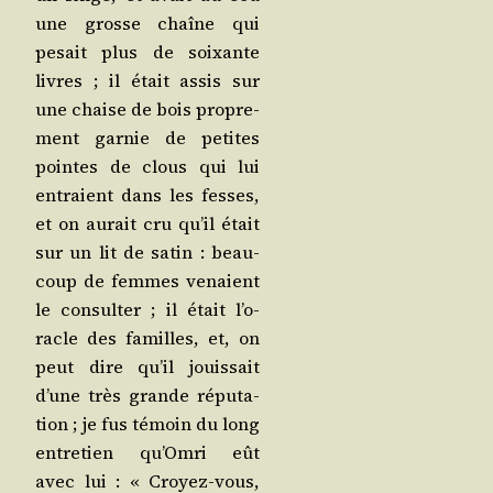
une grosse chaîne qui
pesait plus de soixante
livres ; il était assis sur
une chaise de bois pro­pre­
ment gar­nie de petites
pointes de clous qui lui
entraient dans les fesses,
et on aurait cru qu’il était
sur un lit de satin : beau­
coup de femmes venaient
le consul­ter ; il était l’o­
racle des familles, et, on
peut dire qu’il jouis­sait
d’une très grande répu­ta­
tion ; je fus témoin du long
entre­tien qu’Om­ri eût
avec lui : « Croyez-vous,