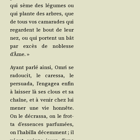
qui sème des légumes ou
qui plante des arbres, que
de tous vos cama­rades qui
regardent le bout de leur
nez, ou qui portent un bât
par excès de noblesse
d’Âme. »
Ayant par­lé ain­si, Omri se
radou­cit, le cares­sa, le
per­sua­da, l’en­ga­gea enfin
à lais­ser là ses clous et sa
chaîne, et à venir chez lui
mener une vie hon­nête.
On le décras­sa, on le frot­
ta d’es­sences par­fu­mées,
on l’ha­billa décem­ment ; il