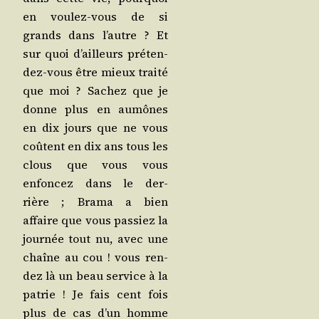
en vou­lez-vous de si
grands dans l’autre ? Et
sur quoi d’ailleurs pré­ten­
dez-vous être mieux trai­té
que moi ? Sachez que je
donne plus en aumônes
en dix jours que ne vous
coûtent en dix ans tous les
clous que vous vous
enfon­cez dans le der­
rière ; Bra­ma a bien
affaire que vous pas­siez la
jour­née tout nu, avec une
chaîne au cou ! vous ren­
dez là un beau ser­vice à la
patrie ! Je fais cent fois
plus de cas d’un homme