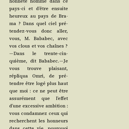
hon­nête homme dans ce
pays-ci et d’être ensuite
heu­reux au pays de Bra­
ma ? Dans quel ciel pré­
ten­dez-vous donc aller,
vous, M. Baba­bec, avec
vos clous et vos chaînes ?
— Dans le trente-cin­
quième, dit Baba­bec. — Je
vous trouve plai­sant,
répli­qua Omri, de pré­
tendre être logé plus haut
que moi : ce ne peut être
assu­ré­ment que l’ef­fet
d’une exces­sive ambi­tion :
vous condam­nez ceux qui
recherchent les hon­neurs
dans cette vie, pour­quoi