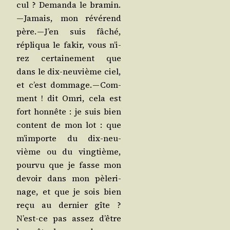
cul ? Deman­da le bra­min.
— Jamais, mon révé­rend
père. — J’en suis fâché,
répli­qua le fakir, vous n’i­
rez cer­tai­ne­ment que
dans le dix-neu­vième ciel,
et c’est dom­mage. — Com­
ment ! dit Omri, cela est
fort hon­nête : je suis bien
content de mon lot : que
m’im­porte du dix-neu­
vième ou du ving­tième,
pour­vu que je fasse mon
devoir dans mon pèle­ri­
nage, et que je sois bien
reçu au der­nier gîte ?
N’est-ce pas assez d’être