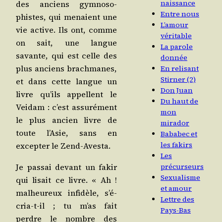
naissance
des anciens gym­no­so­
Entre nous
phistes, qui menaient une
L’amour
vie active. Ils ont, comme
véritable
on sait, une langue
La parole
savante, qui est celle des
donnée
plus anciens brach­manes,
En relisant
Stirner (2)
et dans cette langue un
Don Juan
livre qu’ils appellent le
Du haut de
Vei­dam : c’est assu­ré­ment
mon
le plus ancien livre de
mirador
toute l’A­sie, sans en
Bababec et
les fakirs
excep­ter le Zend-Avesta.
Les
Je pas­sai devant un fakir
précurseurs
Sexualisme
qui lisait ce livre. « Ah !
et amour
mal­heu­reux infi­dèle, s’é­
Lettre des
cria-t-il ; tu m’as fait
Pays-Bas
perdre le nombre des