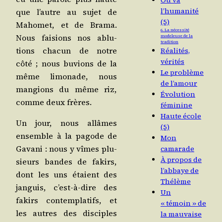
Où va
l’humanité
que l’autre au sujet de
(5)
Maho­met, et de Bra­ma.
6. La nécessité
Nous fai­sions nos ablu­
modeleuse de la
tradition
tions cha­cun de notre
Réalités,
vérités
côté ; nous buvions de la
Le problème
même limo­nade, nous
de l’amour
man­gions du même riz,
Évolution
comme deux frères.
féminine
Haute école
Un jour, nous allâmes
(5)
ensemble à la pagode de
Mon
Gava­ni : nous y vîmes plu­
camarade
À propos de
sieurs bandes de fakirs,
l’abbaye de
dont les uns étaient des
Thélème
jan­guis, c’est-à-dire des
Un
fakirs contem­pla­tifs, et
« témoin » de
les autres des dis­ciples
la mauvaise