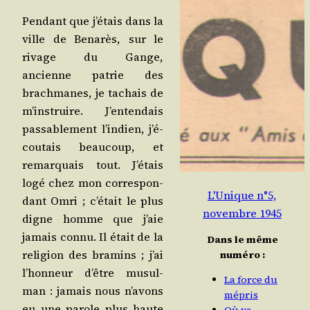
Pen­dant que j’é­tais dans la
ville de Bena­rès, sur le
rivage du Gange,
ancienne patrie des
brach­manes, je tachais de
m’ins­truire. J’en­ten­dais
pas­sa­ble­ment l’in­dien, j’é­
cou­tais beau­coup, et
remar­quais tout. J’é­tais
logé chez mon cor­res­pon­
L'Unique n°5,
dant Omri ; c’é­tait le plus
novembre 1945
digne homme que j’aie
jamais connu. Il était de la
Dans le même
reli­gion des bra­mins ; j’ai
numéro :
l’hon­neur d’être musul­
La force du
man : jamais nous n’a­vons
mépris
eu une parole plus haute