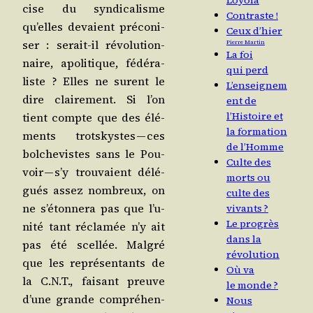
Loyola
cise du syn­di­ca­lisme
Contraste !
qu’elles devaient pré­co­ni­
Ceux d’hier
ser : serait-il révo­lu­tion­
Pierre Martin
La foi
naire, apo­li­tique, fédé­ra­
qui perd
liste ? Elles ne sur­ent le
L’enseignem
dire clai­re­ment. Si l’on
ent de
l’Histoire et
tient compte que des élé­
la formation
ments trots­kystes — ces
de l’Homme
bol­che­vistes sans le Pou­
Culte des
voir — s’y trou­vaient délé­
morts ou
gués assez nom­breux, on
culte des
ne s’é­ton­ne­ra pas que l’u­
vivants ?
Le progrès
ni­té tant récla­mée n’y ait
dans la
pas été scel­lée. Mal­gré
révolution
que les repré­sen­tants de
Où va
la C.N.T., fai­sant preuve
le monde ?
d’une grande com­pré­hen­
Nous