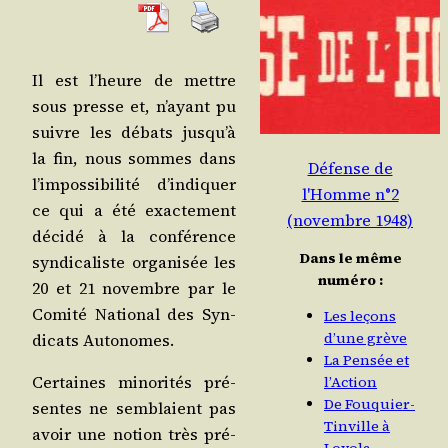
Il est l’heure de mettre
sous presse et, n’ayant pu
suivre les débats jus­qu’à
la fin, nous sommes dans
Défense de
l’im­pos­si­bi­li­té d’in­di­quer
l'Homme n°2
ce qui a été exac­te­ment
(novembre 1948)
déci­dé à la confé­rence
Dans le même
syn­di­ca­liste orga­ni­sée les
numéro :
20 et 21 novembre par le
Comi­té Natio­nal des Syn­
Les leçons
d’une grève
di­cats Autonomes.
La Pensée et
Cer­taines mino­ri­tés pré­
l’Action
De Fouquier-
sentes ne sem­blaient pas
Tinville à
avoir une notion très pré­