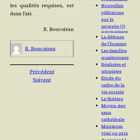
les qua­li­tés requises, est
Nouvelles
réflexions
dans l’air.
sur le
progrès (2)
R. Bou­coi­ran
Le progrès technique
La défense
de l’homme
R. Bou­coi­ran
Les familles
nombreuses
Réalistes et
utopistes
Précédent
Étude du
Suivant
cadre de la
vie sociale
Le théâtre
Moyen-âge
sans
cathédrale
Minimum
vital ou prix