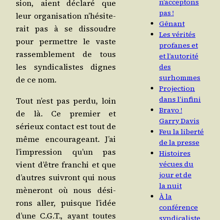
n’acceptons
sion, aient décla­ré que
pas !
leur orga­ni­sa­tion n’hé­si­te­
Gênant
rait pas à se dis­soudre
Les vérités
pour per­mettre le vaste
profanes et
ras­sem­ble­ment de tous
et l’autorité
les syn­di­ca­listes dignes
des
surhommes
de ce nom.
Projection
dans l’infini
Tout n’est pas per­du, loin
Bravo !
de là. Ce pre­mier et
Garry Davis
sérieux contact est tout de
Feu la liberté
même encou­ra­geant. J’ai
de la presse
l’im­pres­sion qu’un pas
Histoires
vient d’être fran­chi et que
vécues du
jour et de
d’autres sui­vront qui nous
la nuit
mène­ront où nous dési­
À la
rons aller, puisque l’i­dée
conférence
d’une C.G.T., ayant toutes
syndicaliste