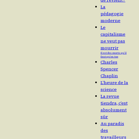
de revient ?
La
pédagogie
moderne
Le
capitalisme
ne veut pas
mourrir
Il est des morts qu’il
faut qu’on tue
Charles
Spencer
Chaplin
L’heure de la
science
La revue
tiendra, c’est
absolument
sûr
Au paradis
des
travailleurs