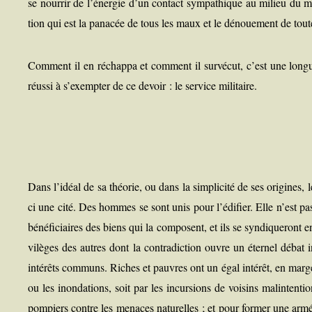
se nour­rir de l’énergie d’un contact sym­pa­thique au milieu du mo
tion qui est la pana­cée de tous les maux et le dénoue­ment de toutes
Com­ment il en réchap­pa et com­ment il sur­vé­cut, c’est une longue h
réus­si à s’exempter de ce devoir : le ser­vice militaire.
Dans l’idéal de sa théo­rie, ou dans la sim­pli­ci­té de ses ori­gines,
ci une cité. Des hommes se sont unis pour l’édifier. Elle n’est pas 
béné­fi­ciaires des biens qui la com­posent, et ils se syn­di­que­ront
vi­lèges des autres dont la contra­dic­tion ouvre un éter­nel débat i
inté­rêts com­muns. Riches et pauvres ont un égal inté­rêt, en marge
ou les inon­da­tions, soit par les incur­sions de voi­sins mal­in­ten
pom­piers contre les menaces natu­relles ; et pour for­mer une arm