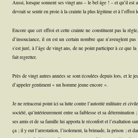
Aus­si, lorsque sonnent ses vingt ans – le bel âge ! – et qu’il est 
devrait se sen­tir en proie à la crainte la plus légi­time et à l’effroi
Encore que cet effroi et cette crainte ne consti­tuent pas la règl
d’insouciance, il en est un cer­tain nombre que n’aveuglent pas le
s’est juré, à l’âge de vingt ans, de ne point par­ti­ci­per à ce que l
fait regretter.
Près de vingt autres années se sont écou­lées depuis lors, et le
d’appeler gen­ti­ment « un homme jeune encore ».
Je ne retra­ce­rai point ici sa lutte contre l’autorité mili­taire et civil
socié­té, qu’intérieurement entre sa fai­blesse et sa déter­mi­na­tion ; 
ses amis et de sa famille lui appor­ta le récon­fort et l’exaltation sans 
ça ; il y eut l’arrestation, l’isolement, la bri­made, la pri­son ; et da