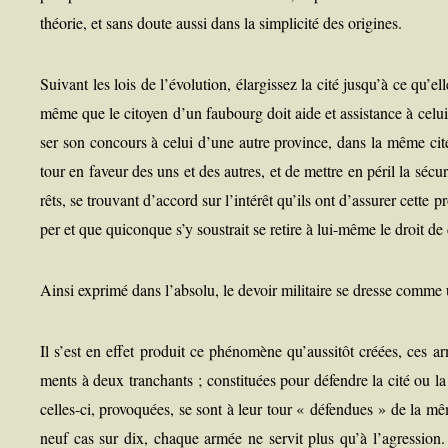
théo­rie, et sans doute aus­si dans la sim­pli­ci­té des origines.
Sui­vant les lois de l’évolution, élar­gis­sez la cité jusqu’à ce qu’e
même que le citoyen d’un fau­bourg doit aide et assis­tance à celui 
ser son concours à celui d’une autre pro­vince, dans la même cité
tour en faveur des uns et des autres, et de mettre en péril la sécu­r
rêts, se trou­vant d’accord sur l’intérêt qu’ils ont d’assurer cette pro
per et que qui­conque s’y sous­trait se retire à lui-même le droit de
Ain­si expri­mé dans l’absolu, le devoir mili­taire se dresse comme un
Il s’est en effet pro­duit ce phé­no­mène qu’aussitôt créées, ces 
ments à deux tran­chants ; consti­tuées pour défendre la cité ou la n
celles-ci, pro­vo­quées, se sont à leur tour « défen­dues » de la mê
neuf cas sur dix, chaque armée ne ser­vit plus qu’à l’agression. À 