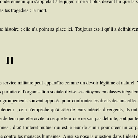
nde enne­mi qui s’apprêtait à le juger, il ne vit plus devant lui que la s
 les tra­gé­dies : la mort.
is­toire ; elle n’a point sa place ici. Tou­jours est-il qu’il a défi­ni­ti­ve
II
 le ser­vice mili­taire peut appa­raître comme un devoir légi­time et natu­rel.
par­faite et l’organisation sociale divise ses citoyens en classes inéga­le
 en grou­pe­ments sou­vent oppo­sés pour confron­ter les droits des uns et les
nté­rieur ; cela n’empêche qu’à côté de leurs inté­rêts diver­gents, ils on
 de leur que­relle civile, à ce que leur cité ne soit
pas détruite, soit par l
­tion­nés ; d’où l’intérêt mutuel qui est le leur de s’unir pour créer un cor
ée contre les menaces humaines. Ain­si se pose la ques­tion dans l’idéal d