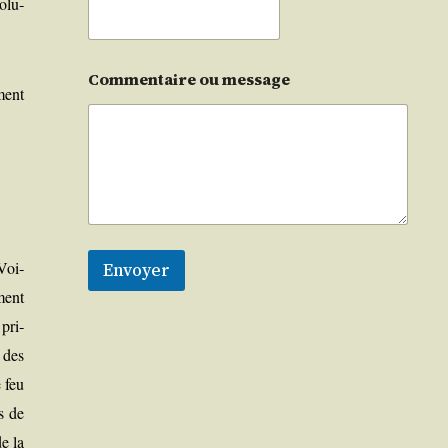
olu­
Commentaire ou message
­ment
 Voi­
Envoyer
­ment
 pri­
t des
e feu
ps de
e la