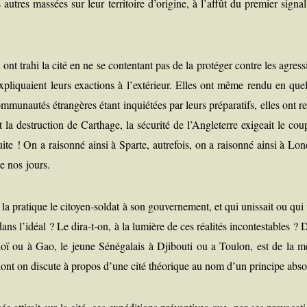
utres mas­sées sur leur ter­ri­toire d’origine, à l’affût du pre­mier signa
ont tra­hi la cité en ne se conten­tant pas de la pro­té­ger contre les agres­
qu’expliquaient leurs exac­tions à l’extérieur. Elles ont même ren­du en qu
mu­nau­tés étran­gères étant inquié­tées par leurs pré­pa­ra­tifs, elles ont r
it la des­truc­tion de Car­thage, la sécu­ri­té de l’Angleterre exi­geait le co
uite !
On a rai­son­né ain­si à Sparte, autre­fois, on a rai­son­né ain­si à Lo
de nos jours.
a pra­tique le citoyen-sol­dat à son gou­ver­ne­ment, et qui unis­sait ou qui
dans l’idéal ? Le dira-t-on, à la lumière de ces réa­li­tés incon­tes­tables ? 
noï ou à Gao, le jeune Séné­ga­lais à Dji­bou­ti ou a Tou­lon, est de la 
dont on dis­cute à pro­pos d’une cité théo­rique au nom d’un prin­cipe abs