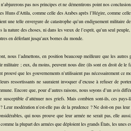
ous n’abjurerons pas nos prin­cipes et ne démen­ti­rons point nos conclu­sio
des Huns d’Attila, comme celle des Arabes après l’Hégire, comme celle
ent une telle enver­gure de catas­trophe qu’un endi­gue­ment mili­taire de
ans la nature des choses, ni dans les vœux de l’esprit, qu’un seul peuple,
 autres en défer­lant jusqu’aux bornes du monde.
sont, nous l’admettons, en posi­tion beau­coup meilleure que les autres 
ir mili­taire ; eux, du moins, peuvent nous dire (ils sont en droit de le f
 prou­vé que les gou­ver­ne­ments n’utilisaient pas néces­sai­re­ment ce m
urs res­sor­tis­sants ne sau­raient invo­quer d’excuse à refu­ser de por­te
om­mune. Encore que, pour d’autres rai­sons, nous soyons d’un avis dif­fé­
sus­cep­tible d’atténuer nos griefs. Mais com­bien sont-ils, ces pays-là
es ? Leur modé­ra­tion n’est-elle pas de la pru­dence ? Ne doit-on pas leur
 consi­dé­rables, qui nous prouve que leur armée ne serait pas, elle aus­s
, comme la plu­part des armées que déploient les grands États, les unes es