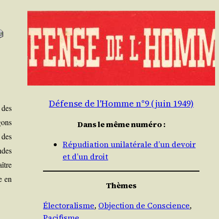
Défense de l'Homme n°9 (juin 1949)
s des
gons
Dans le même numéro :
 des
Répudiation unilatérale d’un devoir
andes
et d’un droit
aître
e en
Thèmes
Électoralisme
, 
Objection de Conscience
, 
Pacifisme