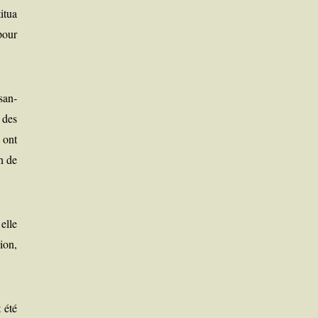
i­tua
pour
san­
 des
 ont
on de
elle
ion,
t été