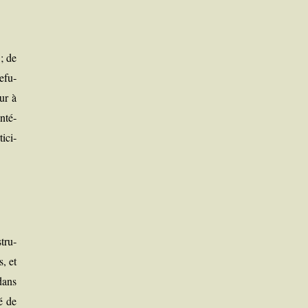
 ; de
refu­
ur à
inté­
i­ci­
tru­
s, et
 dans
é de