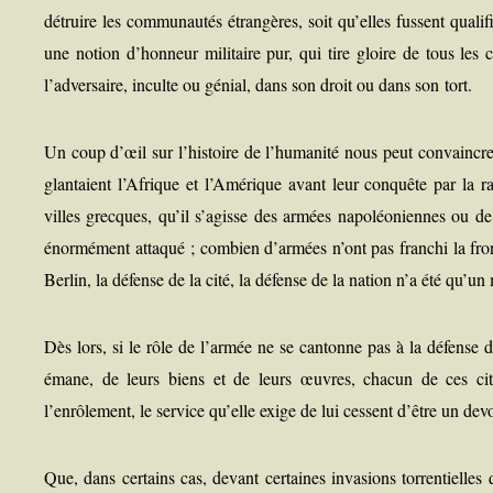
détruire les com­mu­nau­tés étran­gères, soit qu’elles fussent qua­li­fi
une notion d’honneur mili­taire pur, qui tire gloire de tous le
l’adversaire, inculte ou génial, dans son droit ou dans son tort.
Un coup d’œil sur l’histoire de l’humanité nous peut convaincre de
glan­taient l’Afrique et l’Amérique avant leur conquête par la ra
villes grecques, qu’il s’agisse des armées napo­léo­niennes ou de
énor­mé­ment atta­qué ; com­bien d’armées n’ont pas fran­chi la fron
Ber­lin, la défense de la cité, la défense de la nation n’a été qu’u
Dès lors, si le rôle de l’armée ne se can­tonne pas à la défense d
émane, de leurs biens et de leurs œuvres, cha­cun de ces citoye
l’enrôlement, le ser­vice qu’elle exige de lui cessent d’être un devo
Que, dans cer­tains cas, devant cer­taines inva­sions tor­ren­tielles 