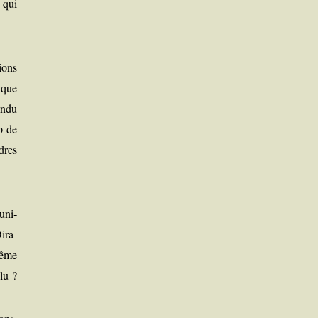
l qui
sions
elque
en­du
up de
ndres
 uni­
Dira-
même
olu ?