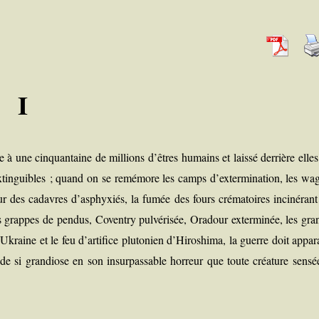
I
e à une cin­quan­taine de mil­lions d’êtres humains et lais­sé der­rière elle
ex­tin­guibles ; quand on se remé­more les camps d’extermination, les wa
ur des cadavres d’asphyxiés, la fumée des fours cré­ma­toires inci­né­rant
 grappes de pen­dus, Coven­try pul­vé­ri­sée, Ora­dour exter­mi­née, les gr
 l’Ukraine et le feu d’artifice plu­to­nien d’Hiroshima, la guerre doit appa­r
 si gran­diose en son insur­pas­sable hor­reur que toute créa­ture sen­sé