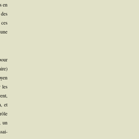
ns en
 des
 ces
 une
pour
aire)
oyen
r les
rent,
, et
 rôle
i, un
sai­