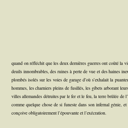
quand
on réflé­chit que les deux der­nières guerres ont coû­té la vi
deuils innom­brables, des ruines à perte de vue et des haines in
plom­bés iso­lés sur les voies de garage d’où s’exhalait la puan­te
hommes, les char­niers pleins de fusillés, les gibets arbo­rant leurs
villes alle­mandes détruites par le fer et le feu, la terre brû­lée de
comme quelque chose de si funeste dans son infer­nal génie, et de
conçoive obli­ga­toi­re­ment l’épouvante et l’exécration.