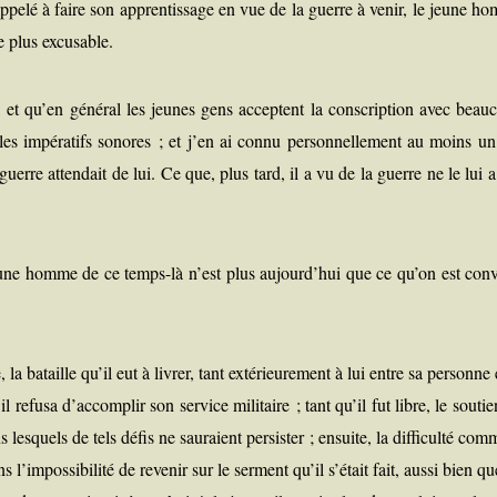
appe­lé à faire son appren­tis­sage en vue de la guerre à venir, le jeune 
 le plus excusable.
e, et qu’en géné­ral les jeunes gens acceptent la conscrip­tion avec beau­
s impé­ra­tifs sonores ; et j’en ai connu per­son­nel­le­ment au moins un
a guerre atten­dait de lui. Ce que, plus tard, il a vu de la guerre ne le lui 
 jeune homme de ce temps-là n’est plus aujourd’hui que ce qu’on est conv
e, la bataille qu’il eut à livrer, tant exté­rieu­re­ment à lui entre sa per­sonne 
il refu­sa d’accomplir son ser­vice mili­taire ; tant qu’il fut libre, le sou­ti
les­quels de tels défis ne sau­raient per­sis­ter ; ensuite, la dif­fi­cul­té com
ns l’impossibilité de reve­nir sur le ser­ment qu’il s’était fait, aus­si bien q