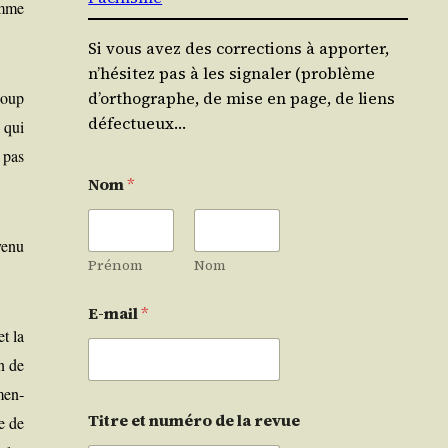
homme
Si vous avez des corrections à apporter,
n’hésitez pas à les signaler (problème
coup
d’orthographe, de mise en page, de liens
défectueux…
 qui
a pas
Nom
*
e­nu
Prénom
Nom
E-mail
*
et la
en de
­men­
Titre et numéro de la revue
ue de