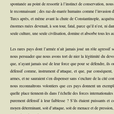
spon­ta­née au point de res­sor­tir à l’instinct de conser­va­tion, n
le recon­nais­sant ; des raz-de-marée humains comme l’invasion 
Turcs après, et même avant la chute de Constan­ti­nople, acqué­rai
énormes ruées deve­nait, à son tour, fatal, parce qu’il n’est, ni d
seule culture, une seule civi­li­sa­tion, domine et absorbe tous les
Les rares pays dont l’armée n’ait jamais joué un rôle agres­sif 
nous per­sua­der que nous avons tort de nier la légi­ti­mi­té du devo
que, n’ayant jamais usé de leur force que pour se défendre, ils ont
défen­sif comme, ins­tru­ment d’attaque, et que, par consé­quent, le
armes, et ne sau­raient s’en dis­pen­ser sans s’exclure de la cité c
nous recon­naî­trons volon­tiers que ces pays donnent un exemple 
quelle place tiennent-ils dans l’échelle des forces inter­na­tio­nal
pure­ment défen­sif à leur fai­blesse ? S’ils étaient puis­sants et
moyen déter­mi­nant, soit d’attaque, soit de menace et de pres­sion