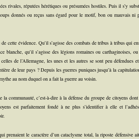
ées rivales, répu­tées héré­tiques ou pré­su­mées hos­tiles. Puis il s’y sub­st
s coups don­nés ou reçus sans égard pour le motif, bon ou mau­vais ni 
 cette évi­dence. Qu’il s’agisse des com­bats de tri­bus à tri­bus qui en
ce blanche, qu’il s’agisse des légions romaines ou car­tha­gi­noises, ou
 celles de l’Allemagne, les unes et les autres se sont peu défen­dues et
­tière de leur pays ? Depuis les guerres puniques jusqu’à la capi­tu­la­ti
n mythe au nom duquel on a fait la guerre au voisin.
e la com­mu­nau­té, c’est-à-dire à la défense du groupe de citoyens dont 
ns est par­fai­te­ment fon­dé à ne plus s’identifier à elle et l’adhés
ir.
qui pre­naient le carac­tère d’un cata­clysme total, la riposte défen­sive ai