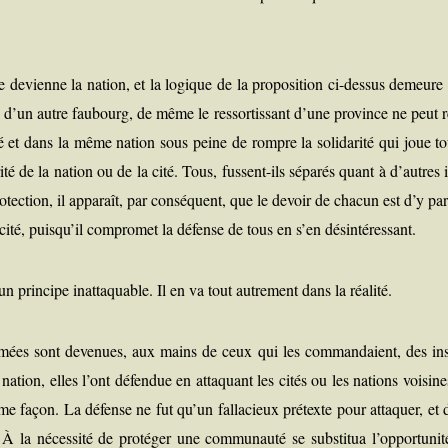
lle devienne la nation, et la logique de la pro­po­si­tion ci-des­sus demeure
d’un autre fau­bourg, de même le res­sor­tis­sant d’une pro­vince ne peut 
 et dans la même nation sous peine de rompre la soli­da­ri­té qui joue to
i­té de la nation ou de la cité. Tous, fussent-ils sépa­rés quant à d’autres 
­tec­tion, il appa­raît, par consé­quent, que le devoir de cha­cun est d’y par­t
 cité, puisqu’il com­pro­met la défense de tous en s’en désintéressant.
 prin­cipe inat­ta­quable. Il en va tout autre­ment dans la réalité.
armées sont deve­nues, aux mains de ceux qui les com­man­daient, des ins­
ation, elles l’ont défen­due en atta­quant les cités ou les nations voi­sine
me façon. La défense ne fut qu’un fal­la­cieux pré­texte pour atta­quer, et
la néces­si­té de pro­té­ger une com­mu­nau­té se sub­sti­tua l’opportunit