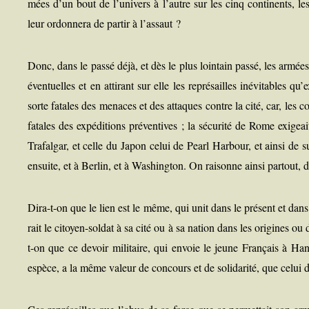
mées d’un bout de l’univers à l’autre sur les cinq conti­nents, les a
leur ordon­ne­ra de par­tir à l’assaut ?
Donc, dans le pas­sé déjà, et dès le plus loin­tain pas­sé, les armées 
éven­tuelles et en atti­rant sur elle les repré­sailles inévi­tables 
sorte fatales des menaces et des attaques contre la cité, car, les com­
fatales des expé­di­tions pré­ven­tives ; la sécu­ri­té de Rome exi­gea
Tra­fal­gar, et celle du Japon celui de Pearl Har­bour, et ain­si de s
ensuite, et à Ber­lin, et à Washing­ton. On rai­sonne ain­si par­tout, 
Dira-t-on que le lien est le même, qui unit dans le pré­sent et dans l
rait le citoyen-sol­dat à sa cité ou à sa nation dans les ori­gines ou 
t-on que ce devoir mili­taire, qui envoie le jeune Fran­çais à Ha
espèce, a la même valeur de concours et de soli­da­ri­té, que celui 