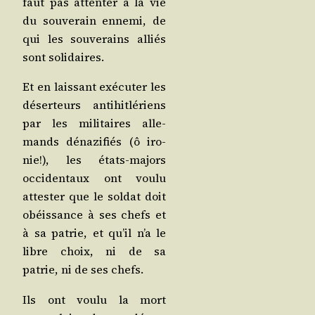
faut pas atten­ter à la vie
du sou­ve­rain enne­mi, de
qui les sou­ve­rains alliés
sont solidaires.
Et en lais­sant exé­cu­ter les
déser­teurs anti­hit­lé­riens
par les mili­taires alle­
mands déna­zi­fiés (ô iro­
nie!), les états-majors
occi­den­taux ont vou­lu
attes­ter que le sol­dat doit
obéis­sance à ses chefs et
à sa patrie, et qu’il n’a le
libre choix, ni de sa
patrie, ni de ses chefs.
Ils ont vou­lu la mort