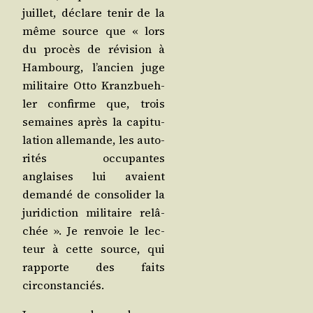
juillet, déclare tenir de la
même source que « lors
du pro­cès de révi­sion à
Ham­bourg, l’an­cien juge
mili­taire Otto Kranz­bueh­
ler confirme que, trois
semaines après la capi­tu­
la­tion alle­mande, les auto­
ri­tés occu­pantes
anglaises lui avaient
deman­dé de conso­li­der la
juri­dic­tion mili­taire relâ­
chée ». Je ren­voie le lec­
teur à cette source, qui
rap­porte des faits
circonstanciés.