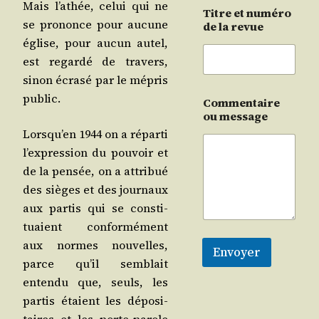
Mais l’a­thée, celui qui ne
Titre et numéro
se pro­nonce pour aucune
de la revue
église, pour aucun autel,
est regar­dé de tra­vers,
sinon écra­sé par le mépris
public.
Commentaire
ou message
Lors­qu’en 1944 on a répar­ti
l’ex­pres­sion du pou­voir et
de la pen­sée, on a attri­bué
des sièges et des jour­naux
aux par­tis qui se consti­
tuaient confor­mé­ment
aux normes nou­velles,
Envoyer
parce qu’il sem­blait
enten­du que, seuls, les
par­tis étaient les dépo­si­