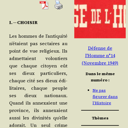
I. — CHOISIR
Les hommes de l’an­ti­qui­té
n’é­taient pas sec­taires au
Défense de
point de vue reli­gieux. Ils
l'Homme n°14
admet­taient volon­tiers
(Novembre 1949)
que chaque citoyen eût
ses dieux par­ti­cu­liers,
Dans le même
numéro :
chaque cité ses dieux édi­
li­taires, chaque peuple
Ne pas
ses dieux natio­naux.
figurer dans
Quand ils annexaient une
l’Histoire
pro­vince, ils annexaient
aus­si les divi­ni­tés qu’elle
Thèmes
ado­rait. Un seul crime