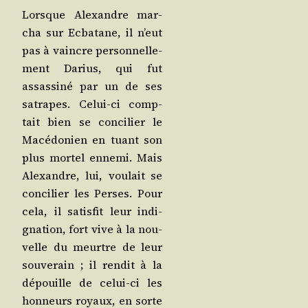
Lorsque Alexandre mar­
cha sur Ecba­tane, il n’eut
pas à vaincre per­son­nel­le­
ment Darius, qui fut
assas­si­né par un de ses
satrapes. Celui-ci comp­
tait bien se conci­lier le
Macé­do­nien en tuant son
plus mor­tel enne­mi. Mais
Alexandre, lui, vou­lait se
conci­lier les Perses. Pour
cela, il satis­fit leur indi­
gna­tion, fort vive à la nou­
velle du meurtre de leur
sou­ve­rain ; il ren­dit à la
dépouille de celui-ci les
hon­neurs royaux, en sorte