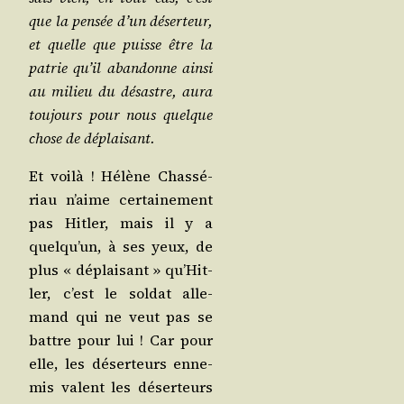
que la pen­sée d’un déser­teur,
et quelle que puisse être la
patrie qu’il aban­donne ain­si
au milieu du désastre, aura
tou­jours pour nous quelque
chose de déplaisant.
Et voi­là ! Hélène Chas­sé­
riau n’aime cer­tai­ne­ment
pas Hit­ler, mais il y a
quel­qu’un, à ses yeux, de
plus « déplai­sant » qu’­Hit­
ler, c’est le sol­dat alle­
mand qui ne veut pas se
battre pour lui ! Car pour
elle, les déser­teurs enne­
mis valent les déser­teurs