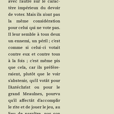
avec l’autre sur le carac­
tère impé­rieux du devoir
de voter. Mais ils n’ont pas
la même consi­dé­ra­tion
pour celui qui ne vote pas.
Il leur semble à tous deux
un enne­mi, un péril ; c’est
comme si celui-ci votait
contre eux et contre tous
à la fois ; c’est même pis
que cela, car ils pré­fé­re­
raient, plu­tôt que le voir
s’abs­te­nir, qu’il votât pour
l’An­té­christ ou pour le
grand Meaulnes, pour­vu
qu’il affec­tât d’ac­com­plir
le rite et de jouer le jeu, au
lieu de paraître, par son