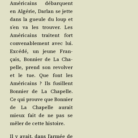
Amé­ri­cains débarquent
en Algé­rie, Dar­lan se jette
dans la gueule du loup et
s’en va les trou­ver. Les
Amé­ri­cains traitent fort
conve­na­ble­ment avec lui.
Excé­dé, un jeune Fran­
çais, Bon­nier de La Cha­
pelle, prend son revol­ver
et le tue. Que font les
Amé­ri­cains ? Ils fusillent
Bon­nier de La Cha­pelle.
Ce qui prouve que Bon­nier
de La Cha­pelle aurait
mieux fait de ne pas se
mêler de cette histoire.
Il y avait, dans l’ar­mée de