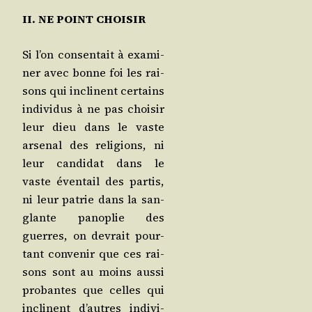
II. NE POINT CHOISIR
Si l’on consen­tait à exa­mi­
ner avec bonne foi les rai­
sons qui inclinent cer­tains
indi­vi­dus à ne pas choi­sir
leur dieu dans le vaste
arse­nal des reli­gions, ni
leur can­di­dat dans le
vaste éven­tail des par­tis,
ni leur patrie dans la san­
glante pano­plie des
guerres, on devrait pour­
tant conve­nir que ces rai­
sons sont au moins aus­si
pro­bantes que celles qui
inclinent d’autres indi­vi­