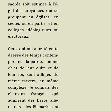
sacrée soit esti­mée à l’é­
gal des croyances qui se
groupent en églises, en
sectes ou en par­tis, et en
col­lèges idéo­lo­giques ou
électoraux.
Ceux qui ont adop­té cette
déesse des temps contem­
po­rains : la patrie, comme
objet de leur culte et de
leur foi, sont affli­gés du
même tra­vers, du même
com­plexe. Je connais des
chau­vins fran­çais qui
admirent des héros alle­
mands ; les Bis­marks ont