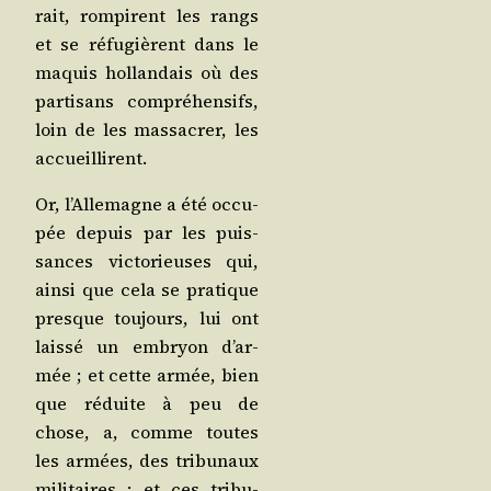
rait, rom­pirent les rangs
et se réfu­gièrent dans le
maquis hol­lan­dais où des
par­ti­sans com­pré­hen­sifs,
loin de les mas­sa­crer, les
accueillirent.
Or, l’Al­le­magne a été occu­
pée depuis par les puis­
sances vic­to­rieuses qui,
ain­si que cela se pra­tique
presque tou­jours, lui ont
lais­sé un embryon d’ar­
mée ; et cette armée, bien
que réduite à peu de
chose, a, comme toutes
les armées, des tri­bu­naux
mili­taires ; et ces tri­bu­