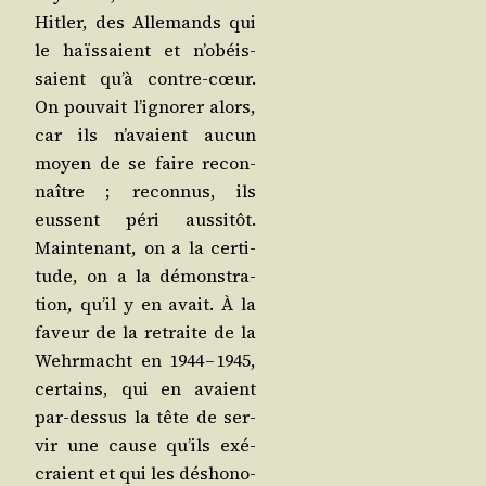
Hit­ler, des Alle­mands qui
le haïs­saient et n’o­béis­
saient qu’à contre-cœur.
On pou­vait l’i­gno­rer alors,
car ils n’a­vaient aucun
moyen de se faire recon­
naître ; recon­nus, ils
eussent péri aus­si­tôt.
Main­te­nant, on a la cer­ti­
tude, on a la démons­tra­
tion, qu’il y en avait. À la
faveur de la retraite de la
Wehr­macht en 1944 – 1945,
cer­tains, qui en avaient
par-des­sus la tête de ser­
vir une cause qu’ils exé­
craient et qui les désho­no­