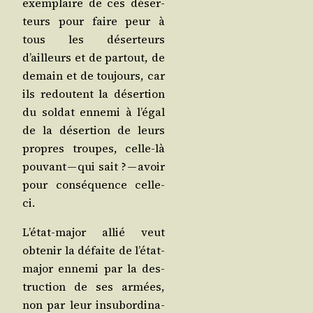
exem­plaire de ces déser­
teurs pour faire peur à
tous les déser­teurs
d’ailleurs et de par­tout, de
demain et de tou­jours, car
ils redoutent la déser­tion
du sol­dat enne­mi à l’é­gal
de la déser­tion de leurs
propres troupes, celle-là
pou­vant — qui sait ? — avoir
pour consé­quence celle-
ci.
L’é­tat-major allié veut
obte­nir la défaite de l’é­tat-
major enne­mi par la des­
truc­tion de ses armées,
non par leur insu­bor­di­na­