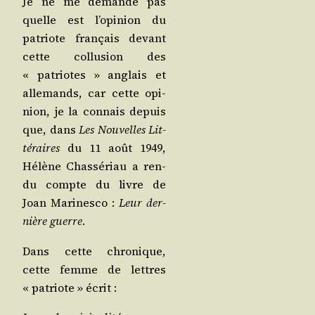
Je ne me demande pas
quelle est l’o­pi­nion du
patriote fran­çais devant
cette col­lu­sion des
« patriotes » anglais et
alle­mands, car cette opi­
nion, je la connais depuis
que, dans
Les Nou­velles Lit­
té­raires
du 11 août 1949,
Hélène Chas­sé­riau a ren­
du compte du livre de
Joan Mari­nes­co :
Leur der­
nière guerre
.
Dans cette chro­nique,
cette femme de lettres
« patriote » écrit :