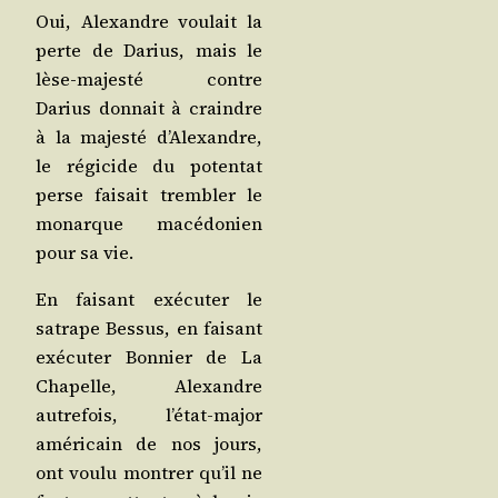
Oui, Alexandre vou­lait la
perte de Darius, mais le
lèse-majes­té contre
Darius don­nait à craindre
à la majes­té d’A­lexandre,
le régi­cide du poten­tat
perse fai­sait trem­bler le
monarque macé­do­nien
pour sa vie.
En fai­sant exé­cu­ter le
satrape Bes­sus, en fai­sant
exé­cu­ter Bon­nier de La
Cha­pelle, Alexandre
autre­fois, l’é­tat-major
amé­ri­cain de nos jours,
ont vou­lu mon­trer qu’il ne