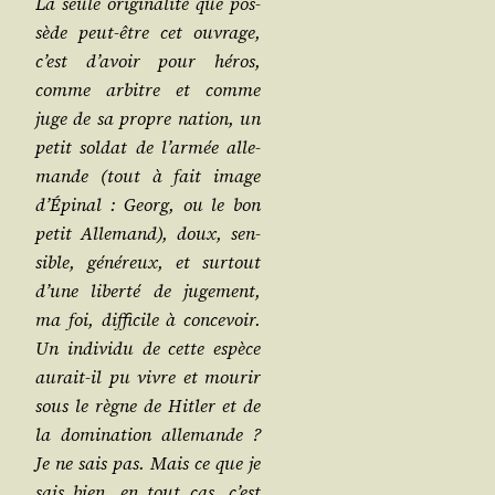
La seule ori­gi­na­li­té que pos­
sède peut-être cet ouvrage,
c’est d’a­voir pour héros,
comme arbitre et comme
juge de sa propre nation, un
petit sol­dat de l’ar­mée alle­
mande (tout à fait image
d’Épinal : Georg, ou le bon
petit Alle­mand), doux, sen­
sible, géné­reux, et sur­tout
d’une liber­té de juge­ment,
ma foi, dif­fi­cile à conce­voir.
Un indi­vi­du de cette espèce
aurait-il pu vivre et mou­rir
sous le règne de Hit­ler et de
la domi­na­tion alle­mande ?
Je ne sais pas. Mais ce que je
sais bien, en tout cas, c’est