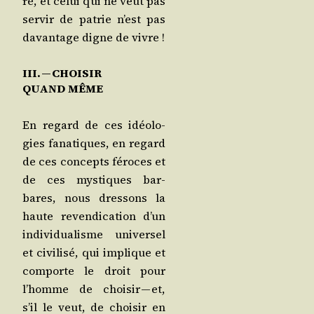
ré, et celui qui ne veut pas
ser­vir de patrie n’est pas
davan­tage digne de vivre !
III. — CHOISIR
QUAND MÊME
En regard de ces idéo­lo­
gies fana­tiques, en regard
de ces concepts féroces et
de ces mys­tiques bar­
bares, nous dres­sons la
haute reven­di­ca­tion d’un
indi­vi­dua­lisme uni­ver­sel
et civi­li­sé, qui implique et
com­porte le droit pour
l’homme de choi­sir — et,
s’il le veut, de choi­sir en