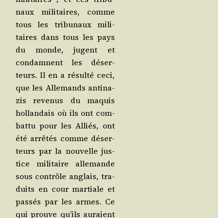
naux mili­taires, comme
tous les tri­bu­naux mili­
taires dans tous les pays
du monde, jugent et
condamnent les déser­
teurs. Il en a résul­té ceci,
que les Alle­mands anti­na­
zis reve­nus du maquis
hol­lan­dais où ils ont com­
bat­tu pour les Alliés, ont
été arrê­tés comme déser­
teurs par la nou­velle jus­
tice mili­taire alle­mande
sous contrôle anglais, tra­
duits en cour mar­tiale et
pas­sés par les armes. Ce
qui prouve qu’ils auraient