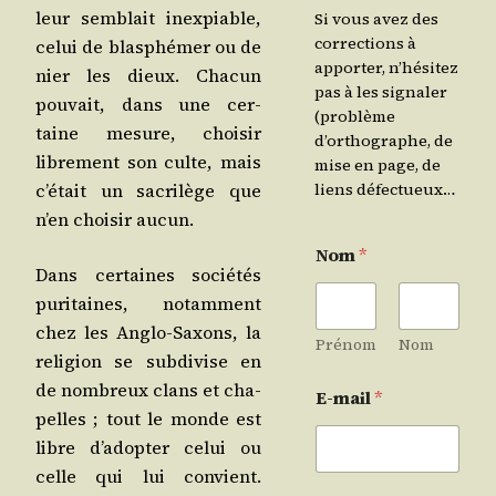
leur sem­blait inex­piable,
Si vous avez des
corrections à
celui de blas­phé­mer ou de
apporter, n’hésitez
nier les dieux. Cha­cun
pas à les signaler
pou­vait, dans une cer­
(problème
taine mesure, choi­sir
d’orthographe, de
libre­ment son culte, mais
mise en page, de
c’é­tait un sacri­lège que
liens défectueux…
n’en choi­sir aucun.
Nom
*
Dans cer­taines socié­tés
puri­taines, notam­ment
chez les Anglo-Saxons, la
Prénom
Nom
reli­gion se sub­di­vise en
de nom­breux clans et cha­
E-mail
*
pelles ; tout le monde est
libre d’a­dop­ter celui ou
celle qui lui convient.