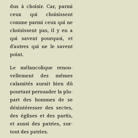
dus à choi­sir. Car, par­mi
ceux qui choi­sissent
comme par­mi ceux qui ne
choi­sissent pas, il y en a
qui savent pour­quoi, et
d’autres qui ne le savent
point.
Le mélan­co­lique renou­
vel­le­ment des mêmes
cala­mi­tés aurait bien dû
pour­tant per­sua­der la plu­
part des hommes de se
dés­in­té­res­ser des sectes,
des églises et des par­tis,
et aus­si des patries, sur­
tout des patries.