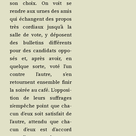
son choix. On voit se
rendre aux urnes des amis
qui échangent des pro­pos
très cor­diaux jus­qu’à la
salle de vote, y déposent
des bul­le­tins dif­fé­rents
pour des can­di­dats oppo­
sés et, après avoir, en
quelque sorte, voté l’un
contre l’autre, s’en
retournent ensemble finir
la soi­rée au café. L’op­po­si­
tion de leurs suf­frages
n’empêche point que cha­
cun d’eux soit satis­fait de
l’autre, atten­du que cha­
cun d’eux est d’ac­cord