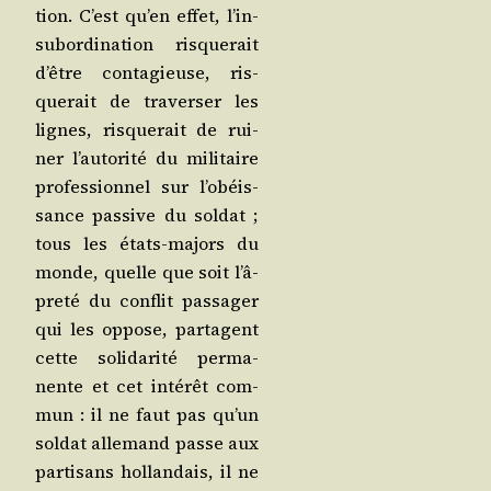
tion. C’est qu’en effet, l’in­
su­bor­di­na­tion ris­que­rait
d’être conta­gieuse, ris­
que­rait de tra­ver­ser les
lignes, ris­que­rait de rui­
ner l’au­to­ri­té du mili­taire
pro­fes­sion­nel sur l’o­béis­
sance pas­sive du sol­dat ;
tous les états-majors du
monde, quelle que soit l’â­
pre­té du conflit pas­sa­ger
qui les oppose, par­tagent
cette soli­da­ri­té per­ma­
nente et cet inté­rêt com­
mun : il ne faut pas qu’un
sol­dat alle­mand passe aux
par­ti­sans hol­lan­dais, il ne