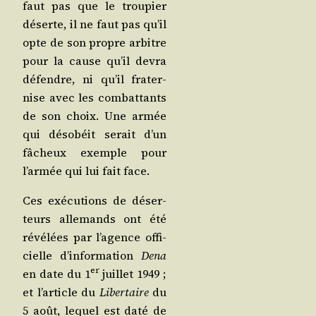
faut pas que le trou­pier
déserte, il ne faut pas qu’il
opte de son propre arbitre
pour la cause qu’il devra
défendre, ni qu’il fra­ter­
nise avec les com­bat­tants
de son choix. Une armée
qui déso­béit serait d’un
fâcheux exemple pour
l’ar­mée qui lui fait face.
Ces exé­cu­tions de déser­
teurs alle­mands ont été
révé­lées par l’a­gence offi­
cielle d’in­for­ma­tion
Dena
er
en date du 1
juillet 1949 ;
et l’ar­ticle du
Liber­taire
du
5 août, lequel est daté de