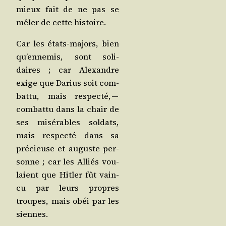
mieux fait de ne pas se
mêler de cette histoire.
Car les états-majors, bien
qu’en­ne­mis, sont soli­
daires ; car Alexandre
exige que Darius soit com­
bat­tu, mais res­pec­té, —
com­bat­tu dans la chair de
ses misé­rables sol­dats,
mais res­pec­té dans sa
pré­cieuse et auguste per­
sonne ; car les Alliés vou­
laient que Hit­ler fût vain­
cu par leurs propres
troupes, mais obéi par les
siennes.