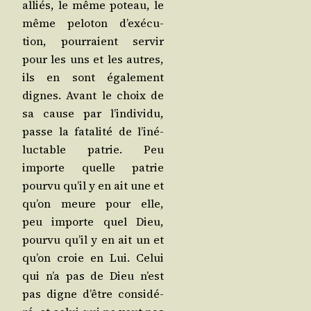
alliés, le même poteau, le
même pelo­ton d’exé­cu­
tion, pour­raient ser­vir
pour les uns et les autres,
ils en sont éga­le­ment
dignes. Avant le choix de
sa cause par l’in­di­vi­du,
passe la fata­li­té de l’i­né­
luc­table patrie. Peu
importe quelle patrie
pour­vu qu’il y en ait une et
qu’on meure pour elle,
peu importe quel Dieu,
pour­vu qu’il y en ait un et
qu’on croie en Lui. Celui
qui n’a pas de Dieu n’est
pas digne d’être consi­dé­