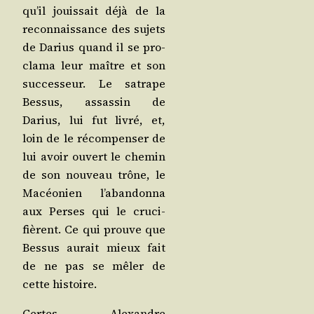
qu’il jouis­sait déjà de la
recon­nais­sance des sujets
de Darius quand il se pro­
cla­ma leur maître et son
suc­ces­seur. Le satrape
Bes­sus, assas­sin de
Darius, lui fut livré, et,
loin de le récom­pen­ser de
lui avoir ouvert le che­min
de son nou­veau trône, le
Macéo­nien l’a­ban­don­na
aux Perses qui le cru­ci­
fièrent. Ce qui prouve que
Bes­sus aurait mieux fait
de ne pas se mêler de
cette histoire.
Certes, Alexandre