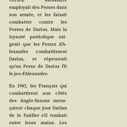
employait des Perses dans
son armée, et les fai­sait
com­battre contre les
Perses de Darius. Mais la
loyau­té patrio­tique exi­
geait que les Perses d’A­
lexandre com­bat­tissent
Darius, et réprou­vait
qu’un Perse de Darius fît
le jeu d’Alexandre.
En 1942, les Fran­çais qui
com­bat­tirent aux côtés
des Anglo-Saxons mena­
çaient chaque jour Dar­lan
de le fusiller s’il tom­bait
entre leurs mains. Les