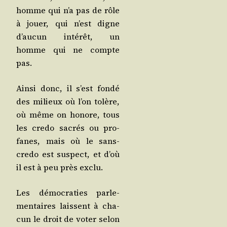
homme qui n’a pas de rôle
à jouer, qui n’est digne
d’au­cun inté­rêt, un
homme qui ne compte
pas.
Ain­si donc, il s’est fon­dé
des milieux où l’on tolère,
où même on honore, tous
les cre­do sacrés ou pro­
fanes, mais où le sans-
cre­do est sus­pect, et d’où
il est à peu près exclu.
Les démo­cra­ties par­le­
men­taires laissent à cha­
cun le droit de voter selon