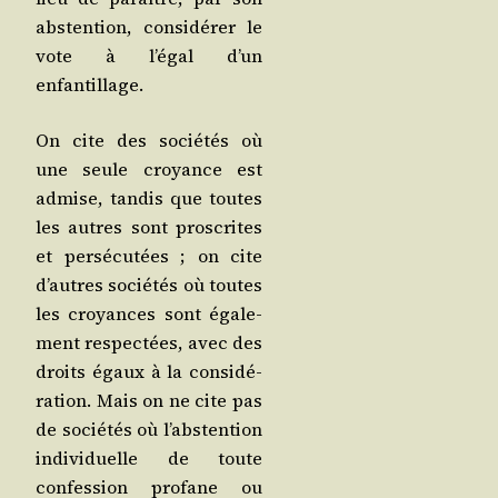
abs­ten­tion, consi­dé­rer le
vote à l’é­gal d’un
enfantillage.
On cite des socié­tés où
une seule croyance est
admise, tan­dis que toutes
les autres sont pros­crites
et per­sé­cu­tées ; on cite
d’autres socié­tés où toutes
les croyances sont éga­le­
ment res­pec­tées, avec des
droits égaux à la consi­dé­
ra­tion. Mais on ne cite pas
de socié­tés où l’abs­ten­tion
indi­vi­duelle de toute
confes­sion pro­fane ou