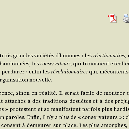
 trois grandes varié­tés d’hommes : les
réac­tion­naires,
aban­don­nées, les
conser­va­teurs,
qui trou­vaient excel­le
 per­du­rer ; enfin les
révo­lu­tion­naires
qui, mécon­tents
rga­ni­sa­tion nouvelle.
ence, sinon en réa­li­té. Il serait facile de mon­trer 
ent atta­chés à des tra­di­tions désuètes et à des pré­ju
s » pro­testent et se mani­festent par­fois plus har­dis
 paroles. Enfin, il n’y a plus de « conser­va­teurs » : 
e consent à demeu­rer sur place. Les plus amorphes, 