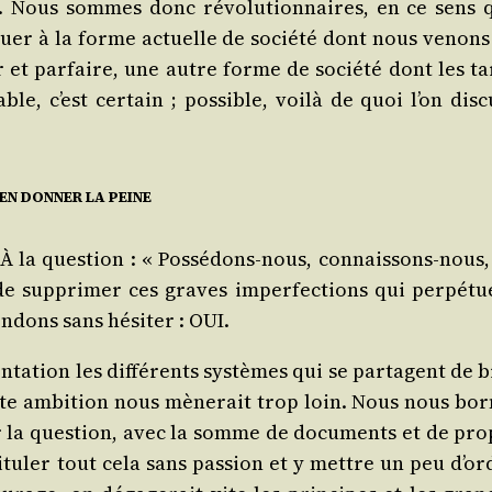
re. Nous sommes donc révo­lu­tion­naires, en ce sens 
i­tuer à la forme actuelle de socié­té dont nous venons
r et par­faire, une autre forme de socié­té dont les ta
, c’est cer­tain ; pos­sible, voi­là de quoi l’on dis­c
’EN DONNER LA PEINE
À la ques­tion : « Pos­sé­dons-nous, connais­sons-nous,
e sup­pri­mer ces graves imper­fec­tions qui per­pé­tu
n­dons sans hési­ter : OUI.
ta­tion les dif­fé­rents sys­tèmes qui se par­tagent de 
ste ambi­tion nous mène­rait trop loin. Nous nous bor­
r la ques­tion, avec la somme de docu­ments et de pro­
a­pi­tu­ler tout cela sans pas­sion et y mettre un peu d’o