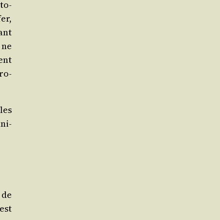
to­
fer,
ant
 ne
ient
ro­
 les
ni­
 de
est