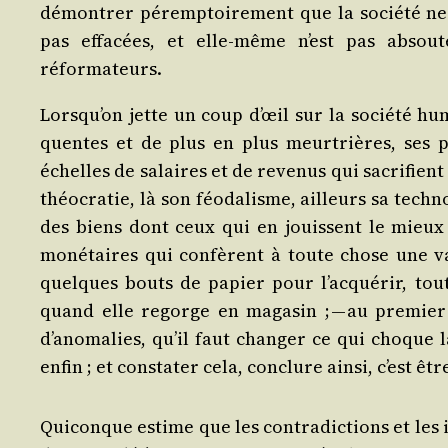
démon­trer péremp­toi­re­ment que la socié­té ne 
pas effa­cées, et elle-même n’est pas absout
réformateurs.
Lorsqu’on jette un coup d’œil sur la socié­té hu
quentes et de plus en plus meur­trières, ses pro
échelles de salaires et de reve­nus qui sacri­fien
théo­cra­tie, là son féo­da­lisme, ailleurs sa tech­no­
des biens dont ceux qui en jouissent le mieux 
moné­taires qui confèrent à toute chose une vale
quelques bouts de papier pour l’acquérir, tou
quand elle regorge en maga­sin ; — au pre­mier 
d’anomalies, qu’il faut chan­ger ce qui choque la 
enfin ; et consta­ter cela, conclure ain­si, c’est ê
Qui­conque estime que les contra­dic­tions et les i