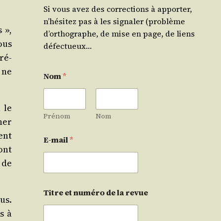
Si vous avez des corrections à apporter,
n’hésitez pas à les signaler (problème
 »,
d’orthographe, de mise en page, de liens
nous
défectueux…
ré­
 ne
Nom
*
 le
Prénom
Nom
ner
nent
E-mail
*
ont
 de
Titre et numéro de la revue
ous.
as à