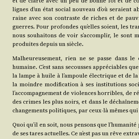
et de clar­té avec un peu de bonne foi et de cou
lignes d’un état social nou­veau d’où seraient abs
raine avec son contraste de riches et de pauvr
guerres. Pour pro­fondes qu’elles soient, les tran
nous sou­hai­tons de voir s’accomplir, le sont mo
pro­duites depuis un siècle.
Mal­heu­reu­se­ment, rien ne se passe dans le
humaine. C’est sans secousses appré­ciables que 
la lampe à huile à l’ampoule élec­trique et de la
la moindre modi­fi­ca­tion à ses ins­ti­tu­tions s
l’accompagnement de vio­lences hor­ribles, de révo
des crimes les plus noirs, et dans le déchaî­ne­me
chan­ge­ments poli­tiques, par ceux-là mêmes qui l
Quoi qu’il en soit, nous pen­sons que l’humanité p
de ses tares actuelles. Ce n’est pas un rêve extra