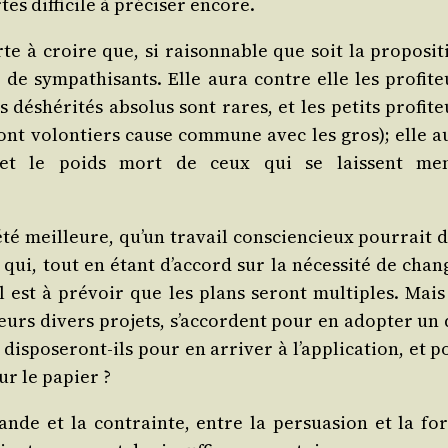
 dif­fi­cile à pré­ci­ser encore.
 à croire que, si rai­son­nable que soit la pro­po­si­t
é de sym­pa­thi­sants. Elle aura contre elle les pro­fi­t
déshé­ri­tés abso­lus sont rares, et les petits pro­fi­t
s font volon­tiers cause com­mune avec les gros); elle a
rs, et le poids mort de ceux qui se laissent me
­té meilleure, qu’un tra­vail conscien­cieux pour­rait d
 qui, tout en étant d’accord sur la néces­si­té de chan­
il est à pré­voir que les plans seront mul­tiples. Mais
eurs divers pro­jets, s’accordent pour en adop­ter un 
dis­po­se­ront-ils pour en arri­ver à l’application, et 
sur le papier ?
gande et la contrainte, entre la per­sua­sion et la for