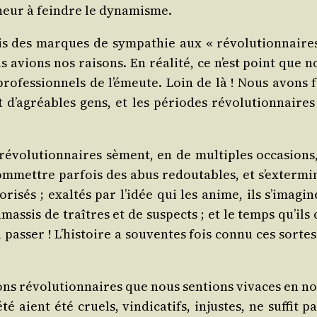
neur à feindre le dynamisme.
 des marques de sym­pa­thie aux « révo­lu­tion­naires
s avions nos rai­sons. En réa­li­té, ce n’est point que 
pro­fes­sion­nels de l’émeute. Loin de là ! Nous avons f
t d’agréables gens, et les périodes révo­lu­tion­naires
évo­lu­tion­naires sèment, en de mul­tiples occa­sions,
om­mettre par­fois des abus redou­tables, et s’extermi
­ri­sés ; exal­tés par l’idée qui les anime, ils s’imagi
as­sis de traîtres et de sus­pects ; et le temps qu’ils 
pas­ser ! L’histoire a sou­ventes fois connu ces sortes
ions révo­lu­tion­naires que nous sen­tions vivaces en n
aient été cruels, vin­di­ca­tifs, injustes, ne suf­fit p