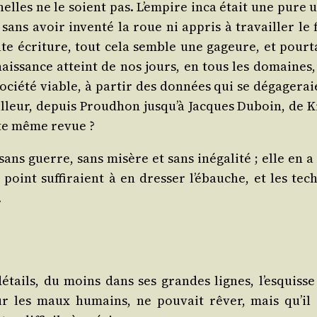
elles ne le soient pas. L’empire inca était une pure u
 sans avoir inven­té la roue ni appris à tra­vailler le 
ute écri­ture, tout cela semble une gageure, et pour­t
nais­sance atteint de nos jours, en tous les domaines,
ocié­té viable, à par­tir des don­nées qui se déga­ge­ra
illeur, depuis Prou­dhon jusqu’à Jacques Duboin, de K
tte même revue ?
sans guerre, sans misère et sans inéga­li­té ; elle en a
int suf­fi­raient à en dres­ser l’ébauche, et les tech­
.
détails, du moins dans ses grandes lignes, l’esquisse
sur les maux humains, ne pou­vait rêver, mais qu’il 