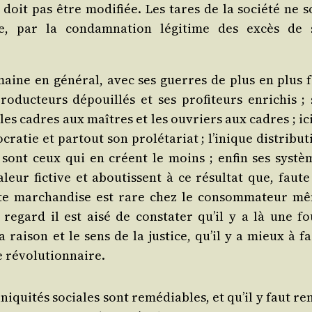
doit pas être modi­fiée. Les tares de la socié­té ne s
e, par la condam­na­tion légi­time des excès de 
maine en géné­ral, avec ses guerres de plus en plus f
­duc­teurs dépouillés et ses pro­fi­teurs enri­chis ; 
t les cadres aux maîtres et les ouvriers aux cadres ; ic
cra­tie et par­tout son pro­lé­ta­riat ; l’inique dis­tri­bu­
sont ceux qui en créent le moins ; enfin ses sys­tè
ur fic­tive et abou­tissent à ce résul­tat que, faute
te mar­chan­dise est rare chez le consom­ma­teur m
regard il est aisé de consta­ter qu’il y a là une fo
rai­son et le sens de la jus­tice, qu’il y a mieux à fa
tre révolutionnaire.
ni­qui­tés sociales sont remé­diables, et qu’il y faut r