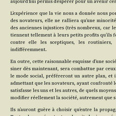
aujourd’hui per­mis d’espérer pour un ave­nir certes
L’expérience que la vie nous a don­née nous porte
des nova­teurs, elle ne ral­lie­ra qu’une mino­ri­t
des anciennes injus­tices (très nom­breux, car les 
tiennent tel­le­ment à leurs petits pro­fits qu’il
contre elle les scep­tiques, les rou­ti­nie
indifféremment.
En outre, cette rai­son­nable esquisse d’une socié
si­ner dès main­te­nant, sera com­bat­tue par ceux
le mode social, pré­fé­re­ront un autre plan, et 
admet­tant que les nova­teurs, ayant confron­té l
satis­fasse les uns et les autres, de quels moyens 
modi­fier réel­le­ment la socié­té, autre­ment que 
Ils n’auront guère à choi­sir qu’entre la pro­pa­