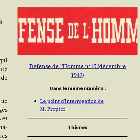
qui
Défense de l'Homme n°15 (décembre
nte
1949)
 de
Dans le même numéro :
que
Le point d’interrogation de
M. Propter
­gés
 et
cha­
Thèmes
les