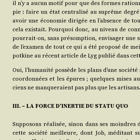
il n’y a aucun motif pour que des formes ration­n
pie : faire un état cen­tra­li­sé au suprême degré
avoir une éco­no­mie diri­gée en l’absence de to
cela exis­tait. Pour­quoi donc, au niveau de con
pour­rait-on, sans pré­somp­tion, envi­sa­ger une s
de l’examen de tout ce qui a été pro­po­sé de me
pot­kine au récent article de Lyg publié dans ce
Oui, l’humanité pos­sède les plans d’une socié­té 
coor­don­nées et les épures ; quelques mises au po
ciens ne man­que­raient pas plus que les artisans
III. – LA FORCE D’INERTIE DU STATU QUO
Sup­po­sons réa­li­sée, sinon dans ses moindres 
cette socié­té meilleure, dont Job, médi­tant 