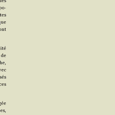
des
po­
tes
que
ont
ité
 de
he,
vec
sés
ces
gée
es,