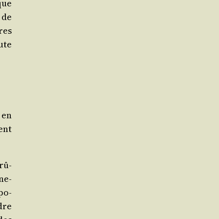
que
 de
res
ute
 en
ent
brû­
ne­
po­
rdre