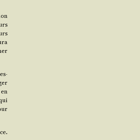
ion
eurs
eurs
ura
ner
es­
ger
 en
qui
pour
ce.