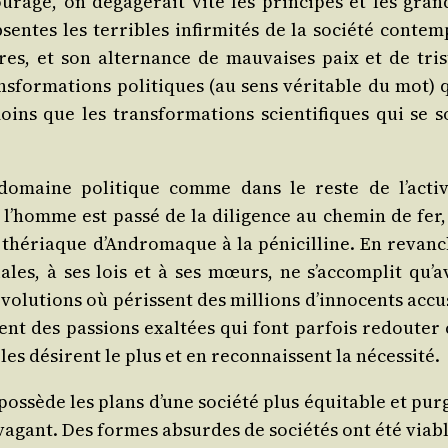
­rage, on déga­ge­rait vite les prin­cipes et les gran
entes les ter­ribles infir­mi­tés de la socié­té contem­
es, et son alter­nance de mau­vaises paix et de tris
s­for­ma­tions poli­tiques (au sens véri­table du mot) 
ins que les trans­for­ma­tions scien­ti­fiques qui se s
 domaine poli­tique comme dans le reste de l’activ
l’homme est pas­sé de la dili­gence au che­min de fer,
 thé­riaque d’Andromaque à la péni­cil­line. En revanc
ociales, à ses lois et à ses mœurs, ne s’accomplit qu’a
­lu­tions où péris­sent des mil­lions d’innocents accu­
nt des pas­sions exal­tées qui font par­fois redou­ter 
es dési­rent le plus et en recon­naissent la nécessité.
os­sède les plans d’une socié­té plus équi­table et pur­
­va­gant. Des formes absurdes de socié­tés ont été viabl