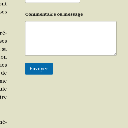
ont
ses
Commentaire ou message
ré­
ses
i sa
tion
mes
Envoyer
 de
ême
ule
ire
emé­