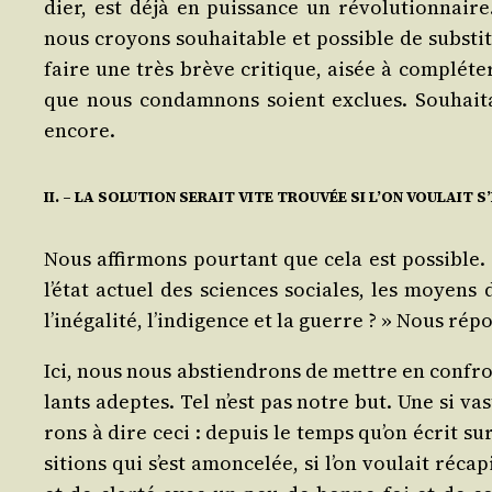
dier, est déjà en puis­sance un révo­lu­tion­nai
nous croyons sou­hai­table et pos­sible de sub­st
faire une très brève cri­tique, aisée à com­plé­te
que nous condam­nons soient exclues. Sou­hai­table
encore.
II. – LA SOLUTION SERAIT VITE TROUVÉE SI L’ON VOULAIT S
Nous affir­mons pour­tant que cela est pos­sible. 
l’état actuel des sciences sociales, les moyens d
l’inégalité, l’indigence et la guerre ? » Nous répo
Ici, nous nous abs­tien­drons de mettre en confron­
lants adeptes. Tel n’est pas notre but. Une si va
rons à dire ceci : depuis le temps qu’on écrit su
si­tions qui s’est amon­ce­lée, si l’on vou­lait réc