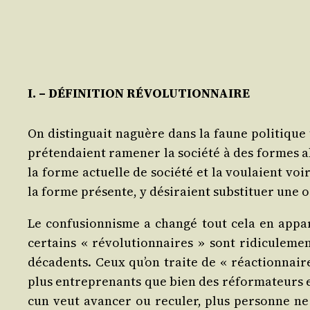
I. – DÉFINITION RÉVOLUTIONNAIRE
On dis­tin­guait naguère dans la faune poli­tique
pré­ten­daient rame­ner la socié­té à des formes 
la forme actuelle de socié­té et la vou­laient voir
la forme pré­sente, y dési­raient sub­sti­tuer une o
Le confu­sion­nisme a chan­gé tout cela en appa­r
cer­tains « révo­lu­tion­naires » sont ridi­cu­le­m
déca­dents. Ceux qu’on traite de « réac­tion­naire
plus entre­pre­nants que bien des réfor­ma­teurs en
cun veut avan­cer ou recu­ler, plus per­sonne n