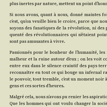
plus inertes par nature, mettent un point d’hon
Si nous avons, quant à nous, don­né maintes fois
c’est, qu’on veuille bien le croire, parce que nou
soyons des fana­tiques de la révo­lu­tion, ni des 
quen­té des révo­lu­tion­naires qui n’étaient poin
sont pas amu­santes à vivre.
Pas­sion­nés pour le bon­heur de l’humanité, les r
mal­heur et la ruine autour d’eux ; on les voit c
entre eux dans le silence crain­tif des pays ter­ro
recon­naître en tout ce qui bouge un infer­nal ram
le pou­voir, tout tremble, c’est un moment noir à 
gens et ces sortes d’heures.
Mal­gré cela, nous n’avons pu renier les aspi­ra­t
Que les hommes qui ont vou­lu chan­ger la socié­té 