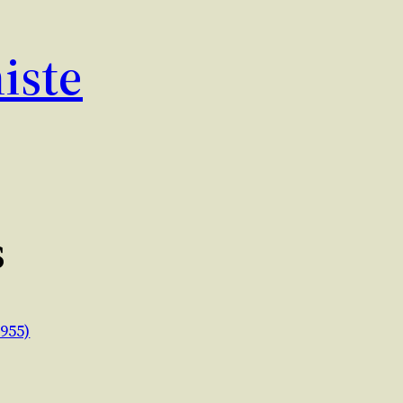
iste
s
955)