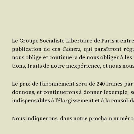
Le Groupe Socia­liste Liber­taire de Paris a entre
publi­ca­tion de ces
Cahiers
, qui paraî­tront rég
nous oblige et conti­nue­ra de nous obli­ger à les
tions, fruits de notre inex­pé­rience, et nous nou
Le prix de l’abonnement sera de 240 francs par 
don­nons, et conti­nue­rons à don­ner l’exemple, s
indis­pen­sables à l’élargissement et à la conso­l
Nous indi­que­rons, dans notre pro­chain numé­ro