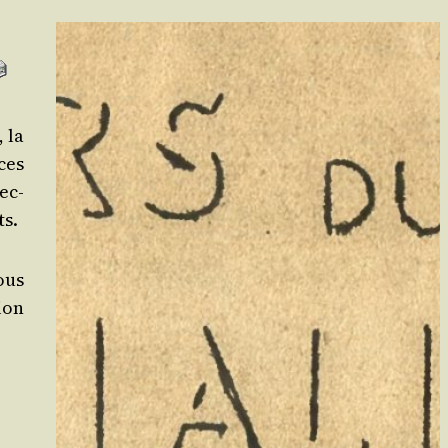
 la
ces
ec­
ts.
ous
tion