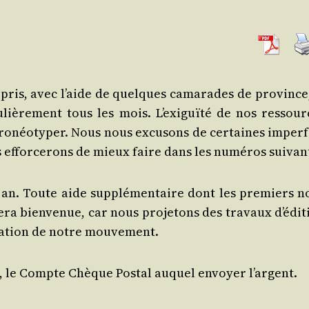
­pris, avec l’aide de quelques cama­rades de pro­vince,
u­liè­re­ment tous les mois. L’exiguïté de nos res­sour
 ronéo­ty­per. Nous nous excu­sons de cer­taines imper­f
s effor­ce­rons de mieux faire dans les numé­ros suivan
an. Toute aide sup­plé­men­taire dont les pre­miers n
era bien­ve­nue, car nous pro­je­tons des tra­vaux d’édi
i­da­tion de notre mouvement.
, le Compte Chèque Pos­tal auquel envoyer l’argent.