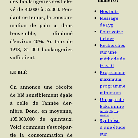
numéro :
des bou­lan­ge­ries s’est éle­
vé de 40.000 à 55.000. Pen­
Nos buts
dant ce temps, la consom­
Message
ma­tion de pain a, dans
de Lyg
Pour votre
l’ensemble, dimi­nué
fichier
d’environ 40%. Au taux de
Recherches
1913, 31 000 bou­lan­ge­ries
sur une
suffiraient.
méthode de
travail
LE BLÉ
Programme
maximum,
programme
On annonce une récolte
minimum
de blé sen­si­ble­ment égale
Un page de
à celle de l’année der­
Bakounine
nière. Donc, en moyenne,
Pensée, dignité,
volonté
105.000.000 de quin­taux.
Synthèse
Voi­ci com­ment s’est répar­
d’une étude
sur
tie la consom­ma­tion de