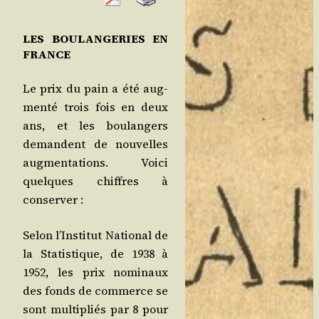
LES BOULANGERIES EN
FRANCE
Le prix du pain a été aug­
men­té trois fois en deux
ans, et les bou­lan­gers
demandent de nou­velles
aug­men­ta­tions. Voi­ci
quelques chiffres à
conserver :
Selon l’Institut Natio­nal de
la Sta­tis­tique, de 1938 à
1952, les prix nomi­naux
des fonds de com­merce se
sont mul­ti­pliés par 8 pour