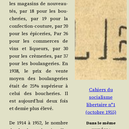
les maga­sins de nou­veau­
tés, par 18 pour les bou­
che­ries, par 19 pour la
confec­tion-cou­ture, par 20
pour les épi­ce­ries, Par 26
pour les com­merces de
vins et liqueurs, par 30
pour les crè­me­ries, par 37
pour les bou­lan­ge­ries. En
1938, le prix de vente
moyen des bou­lan­ge­ries
était de 25% supé­rieur à
Cahiers du
celui des bou­che­ries. Il
socialisme
est aujourd’hui deux fois
libertaire n°1
et demie plus élevé.
(octobre 1955)
De 1914 à 1952, le nombre
Dans le même