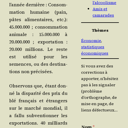
l’alcoolisme
l’année der­nière : Consom­
Amis et
ma­tion humaine (pain,
camarades
pâtes ali­men­taires, etc.):
45.000.000 ; consom­ma­tion
Thèmes
ani­male : 15.000.000 à
Économie
, 
20.000.000 ; expor­ta­tion :
statistiques
20.000 mil­lions. Le reste
économiques
est uti­li­sé pour les
semences, ou des des­ti­na­
Si vous avez des
tions non précisées.
corrections à
apporter, n’hésitez
pas à les signaler
Obser­vons que, étant don­
(problème
né la dis­pa­ri­té des prix du
d’orthographe, de
blé fran­çais et étran­gers
mise en page, de
sur le mar­ché mon­dial, il
liens défectueux…
a fal­lu sub­ven­tion­ner les
expor­ta­tions. 40 mil­liards
Nom
*