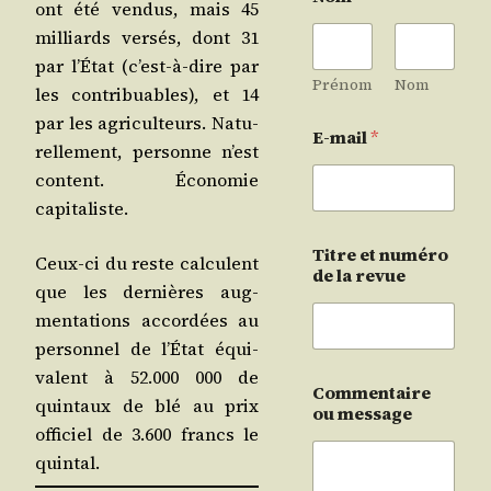
ont été ven­dus, mais 45
mil­liards ver­sés, dont 31
par l’État (c’est-à-dire par
Prénom
Nom
les contri­buables), et 14
par les agri­cul­teurs. Natu­
E-mail
*
rel­le­ment, per­sonne n’est
content. Éco­no­mie
capitaliste.
Titre et numéro
Ceux-ci du reste cal­culent
de la revue
que les der­nières aug­
men­ta­tions accor­dées au
per­son­nel de l’État équi­
valent à 52.000 000 de
Commentaire
quin­taux de blé au prix
ou message
offi­ciel de 3.600 francs le
quintal.