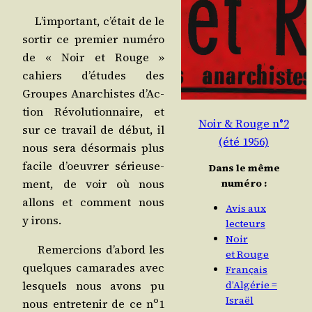
L’im­por­tant, c’é­tait de le
sor­tir ce pre­mier numé­ro
de « Noir et Rouge »
cahiers d’é­tudes des
Groupes Anar­chistes d’Ac­
tion Révo­lu­tion­naire, et
Noir & Rouge n°2
sur ce tra­vail de début, il
(été 1956)
nous sera désor­mais plus
facile d’oeu­vrer sérieu­se­
Dans le même
numéro :
ment, de voir où nous
allons et com­ment nous
Avis aux
y irons.
lecteurs
Noir
Remer­cions d’a­bord les
et Rouge
quelques cama­rades avec
Français
d’Algérie =
les­quels nous avons pu
Israël
o
nous entre­te­nir de ce n
1