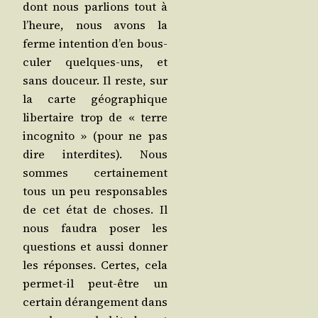
dont nous par­lions tout à
l’heure, nous avons la
ferme inten­tion d’en bous­
cu­ler quelques-uns, et
sans dou­ceur. Il reste, sur
la carte géo­gra­phique
liber­taire trop de « terre
inco­gni­to » (pour ne pas
dire inter­dites). Nous
sommes cer­tai­ne­ment
tous un peu res­pon­sables
de cet état de choses. Il
nous fau­dra poser les
ques­tions et aus­si don­ner
les réponses. Certes, cela
per­met-il peut-être un
cer­tain déran­ge­ment dans