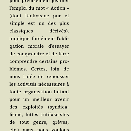
pour pré­ci­sé­ment jus­ti­fier
l’emploi du mot « Action »
(dont l’ac­ti­visme pur et
simple est un des plus
clas­siques déri­vés),
implique for­cé­ment l’o­bli­
ga­tion morale d’es­sayer
de com­prendre et de faire
com­prendre cer­tains pro­
blèmes. Certes, loin de
nous l’i­dée de repous­ser
les
acti­vi­tés néces­saires
à
toute orga­ni­sa­tion lut­tant
pour un meilleur ave­nir
des exploi­tés (syn­di­ca­
lisme, luttes anti­fas­cistes
de tout genre, grèves,
etc.) mais nous vou­lons