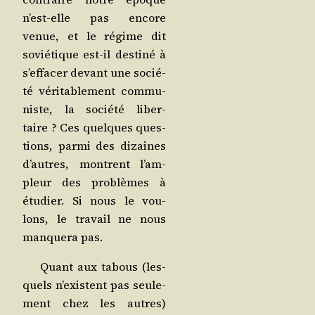
n’est-elle pas encore
venue, et le régime dit
sovié­tique est-il des­ti­né à
s’ef­fa­cer devant une socié­
té véri­ta­ble­ment com­mu­
niste, la socié­té liber­
taire ? Ces quelques ques­
tions, par­mi des dizaines
d’autres, montrent l’am­
pleur des pro­blèmes à
étu­dier. Si nous le vou­
lons, le tra­vail ne nous
man­que­ra pas.
Quant aux tabous (les­
quels n’existent pas seule­
ment chez les autres)