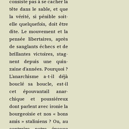
consiste pas à se cacher la
tête dans le sable, et que
la véri­té, si pénible soit-
elle quel­que­fois, doit être
dite. Le mou­ve­ment et la
pen­sée liber­taires, après
de san­glants échecs et de
brillantes vic­toires, stag­
nent depuis une quin­
zaine d’an­nées. Pour­quoi ?
L’a­nar­chisme a‑t-il déjà
bou­clé sa boucle, est-il
cet épou­van­tail anar­
chique et pous­sié­reux
dont parlent avec iro­nie la
bour­geoi­sie et nos « bons
amis » sta­li­niens ? Ou, au
contraire notre époque