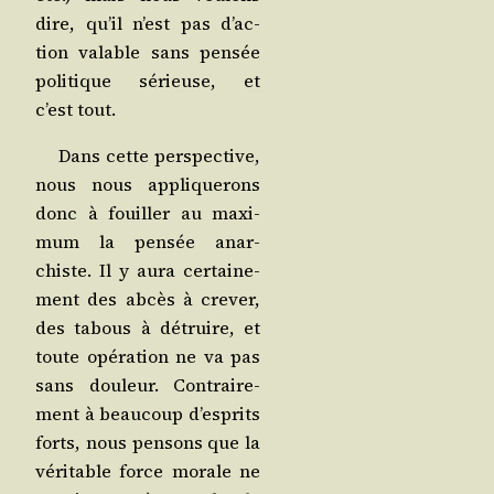
dire, qu’il n’est pas d’ac­
tion valable sans pen­sée
poli­tique sérieuse, et
c’est tout.
Dans cette pers­pec­tive,
nous nous appli­que­rons
donc à fouiller au maxi­
mum la pen­sée anar­
chiste. Il y aura cer­tai­ne­
ment des abcès à cre­ver,
des tabous à détruire, et
toute opé­ra­tion ne va pas
sans dou­leur. Contrai­re­
ment à beau­coup d’es­prits
forts, nous pen­sons que la
véri­table force morale ne