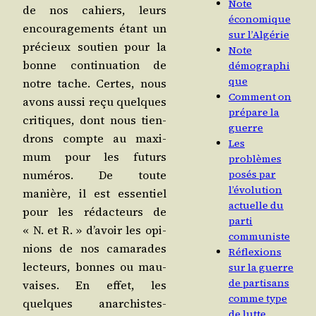
Note
de nos cahiers, leurs
économique
encou­ra­ge­ments étant un
sur l’Algérie
pré­cieux sou­tien pour la
Note
bonne conti­nua­tion de
démographi
que
notre tache. Certes, nous
Comment on
avons aus­si reçu quelques
prépare la
cri­tiques, dont nous tien­
guerre
drons compte au maxi­
Les
mum pour les futurs
problèmes
posés par
numé­ros. De toute
l’évolution
manière, il est essen­tiel
actuelle du
pour les rédac­teurs de
parti
« N. et R. » d’a­voir les opi­
communiste
nions de nos cama­rades
Réflexions
lec­teurs, bonnes ou mau­
sur la guerre
de partisans
vaises. En effet, les
comme type
quelques anar­chistes-
de lutte