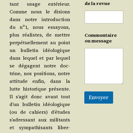
de la revue
tant usage exté­rieur.
Comme nous le disions
dans notre intro­duc­tion
o
du n
1, nous essayons,
plus réa­listes, de mettre
Commentaire
ou message
per­pé­tuel­le­ment au point
un bul­le­tin idéo­lo­gique
dans lequel et par lequel
se dégagent notre doc­
trine, nos posi­tions, notre
atti­tude enfin, dans la
lutte his­to­rique pré­sente.
Il s’a­git donc avant tout
Envoyer
d’un bul­le­tin idéo­lo­gique
(ou de cahiers) d’é­tudes
s’a­dres­sant aux mili­tants
et sym­pa­thi­sants liber­