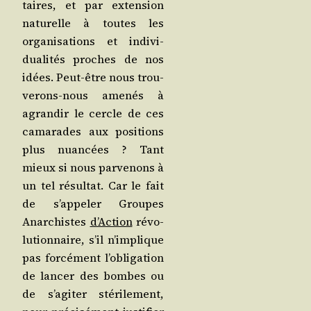
taires, et par exten­sion
natu­relle à toutes les
orga­ni­sa­tions et indi­vi­
dua­li­tés proches de nos
idées. Peut-être nous trou­
ve­rons-nous ame­nés à
agran­dir le cercle de ces
cama­rades aux posi­tions
plus nuan­cées ? Tant
mieux si nous par­ve­nons à
un tel résul­tat. Car le fait
de s’ap­pe­ler Groupes
Anar­chistes
d’Ac­tion
révo­
lu­tion­naire, s’il n’im­plique
pas for­cé­ment l’o­bli­ga­tion
de lan­cer des bombes ou
de s’a­gi­ter sté­ri­le­ment,