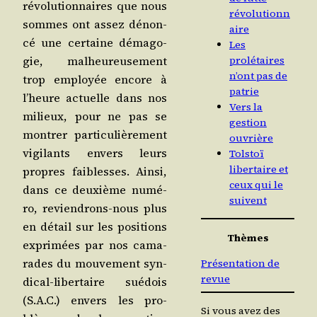
révo­lu­tion­naires que nous
révolutionn
sommes ont assez dénon­
aire
cé une cer­taine déma­go­
Les
prolétaires
gie, mal­heu­reu­se­ment
n’ont pas de
trop employée encore à
patrie
l’heure actuelle dans nos
Vers la
milieux, pour ne pas se
gestion
mon­trer par­ti­cu­liè­re­ment
ouvrière
vigi­lants envers leurs
Tolstoï
libertaire et
propres fai­blesses. Ain­si,
ceux qui le
dans ce deuxième numé­
suivent
ro, revien­drons-nous plus
en détail sur les posi­tions
Thèmes
expri­mées par nos cama­
rades du mou­ve­ment syn­
Présentation de
revue
di­cal-liber­taire sué­dois
(S.A.C.) envers les pro­
Si vous avez des