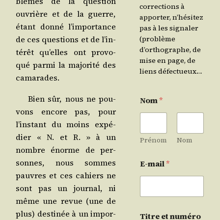
blèmes de la ques­tion
corrections à
ouvrière et de la guerre,
apporter, n’hésitez
étant don­né l’im­por­tance
pas à les signaler
de ces ques­tions et de l’in­
(problème
d’orthographe, de
té­rêt qu’elles ont pro­vo­
mise en page, de
qué par­mi la majo­ri­té des
liens défectueux…
camarades.
Bien sûr, nous ne pou­
Nom
*
vons encore pas, pour
l’ins­tant du moins expé­
dier « N. et R. » à un
Prénom
Nom
nombre énorme de per­
sonnes, nous sommes
E-mail
*
pauvres et ces cahiers ne
sont pas un jour­nal, ni
même une revue (une de
plus) des­ti­née à un impor­
Titre et numéro