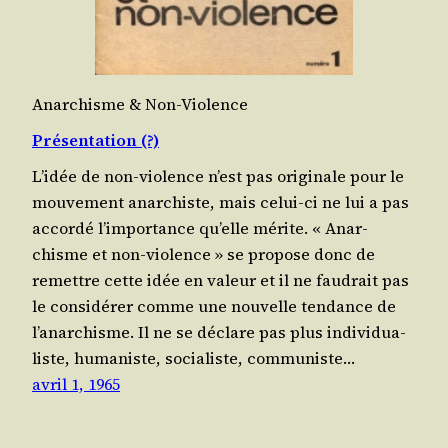
Anarchisme & Non-Violence
Présentation (?)
L’i­dée de non-vio­lence n’est pas ori­gi­nale pour le
mou­ve­ment anar­chiste, mais celui-ci ne lui a pas
accor­dé l’im­por­tance qu’elle mérite. « Anar­
chisme et non-vio­lence » se pro­pose donc de
remettre cette idée en valeur et il ne fau­drait pas
le consi­dé­rer comme une nou­velle ten­dance de
l’a­nar­chisme. Il ne se déclare pas plus indi­vi­dua­
liste, huma­niste, socia­liste, com­mu­niste…
avril 1, 1965