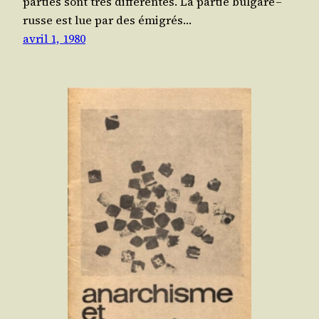
par­ties sont très dif­fé­rentes. La par­tie bul­gare –
russe est lue par des émi­grés…
avril 1, 1980