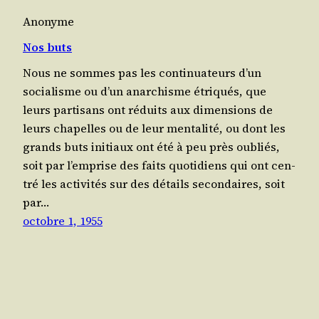
Anonyme
Nos buts
Nous ne sommes pas les conti­nua­teurs d’un
socia­lisme ou d’un anar­chisme étri­qués, que
leurs par­ti­sans ont réduits aux dimen­sions de
leurs cha­pelles ou de leur men­ta­li­té, ou dont les
grands buts ini­tiaux ont été à peu près oubliés,
soit par l’emprise des faits quo­ti­diens qui ont cen­
tré les acti­vi­tés sur des détails secon­daires, soit
par…
octobre 1, 1955