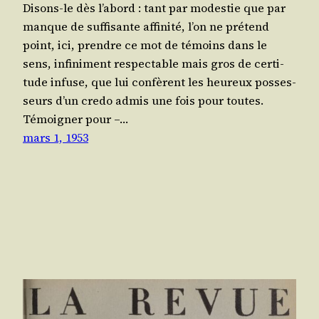
Disons-le dès l’abord : tant par modes­tie que par
manque de suf­fi­sante affi­ni­té, l’on ne pré­tend
point, ici, prendre ce mot de témoins dans le
sens, infi­ni­ment res­pec­table mais gros de cer­ti­
tude infuse, que lui confèrent les heu­reux pos­ses­
seurs d’un cre­do admis une fois pour toutes.
Témoi­gner pour –…
mars 1, 1953