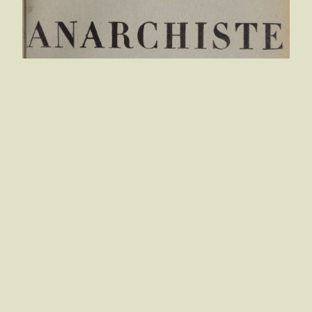
Paul Bergeron
Comment je conçoit la mission de la « Revue
Anarchiste »
L’i­ni­tia­tive de « La revue anar­chiste » vient à
son heure. Si nous ne consi­dé­rons que la situa­tion
en France, il est lamen­table de consta­ter com­
bien l’é­lite intel­lec­tuelle de ce pays est, de nos
jours, hos­tile aux idées de liber­té. Certes, moins