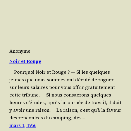
Anonyme
Noir et Rouge
Pour­quoi Noir et Rouge ? ― Si les quelques
jeunes que nous sommes ont déci­dé de rogner
sur leurs salaires pour vous offrir gra­tui­te­ment
cette tribune. ― Si nous consa­crons quelques
heures d’é­tudes, après la jour­née de tra­vail, il doit
y avoir une raison. La rai­son, c’est qu’à la faveur
des ren­contres du cam­ping, des…
mars 1, 1956