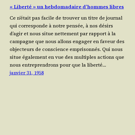
« Liberté » un hebdomadaire d’hommes libres
Ce n’était pas facile de trou­ver un titre de jour­nal
qui cor­res­ponde à notre pen­sée, à nos dési­rs
d’agir et nous situe net­te­ment par rap­port à la
cam­pagne que nous allons enga­ger en faveur des
objec­teurs de conscience empri­son­nés. Qui nous
situe éga­le­ment en vue des mul­tiples actions que
nous entre­pren­drons pour que la liber­té…
janvier 31, 1958