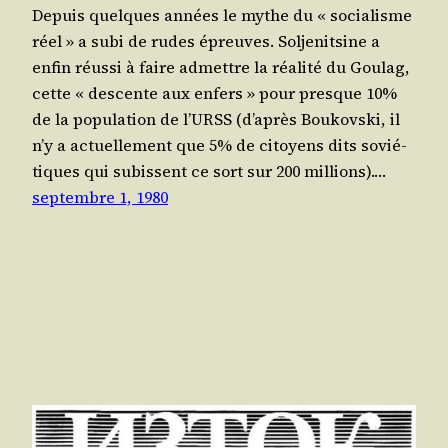
Depuis quelques années le mythe du « socia­lisme
réel » a subi de rudes épreuves. Sol­je­nit­sine a
enfin réus­si à faire admettre la réa­li­té du Gou­lag,
cette « des­cente aux enfers » pour presque 10%
de la popu­la­tion de l’URSS (d’a­près Bou­kovs­ki, il
n’y a actuel­le­ment que 5% de citoyens dits sovié­
tiques qui subissent ce sort sur 200 mil­lions).…
septembre 1, 1980