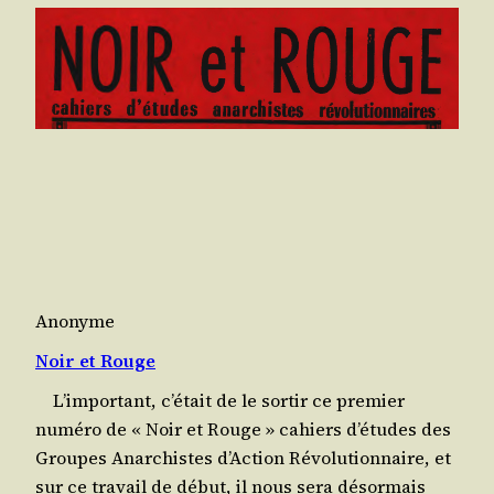
Anonyme
Noir et Rouge
L’im­por­tant, c’é­tait de le sor­tir ce pre­mier
numé­ro de « Noir et Rouge » cahiers d’é­tudes des
Groupes Anar­chistes d’Ac­tion Révo­lu­tion­naire, et
sur ce tra­vail de début, il nous sera désor­mais