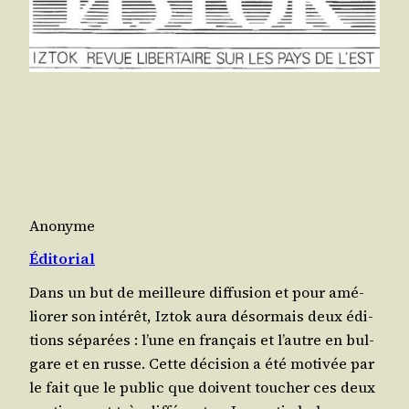
Anonyme
Éditorial
Dans un but de meilleure dif­fu­sion et pour amé­
lio­rer son inté­rêt, Iztok aura désor­mais deux édi­
tions sépa­rées : l’une en fran­çais et l’autre en bul­
gare et en russe. Cette déci­sion a été moti­vée par
le fait que le public que doivent tou­cher ces deux