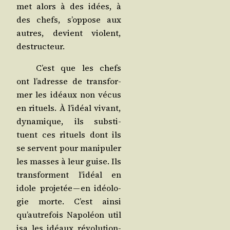
met alors à des idées, à
des chefs, s’op­pose aux
autres, devient violent,
destructeur.
C’est que les chefs
ont l’a­dresse de trans­for­
mer les idéaux non vécus
en rituels. À l’i­déal vivant,
dyna­mique, ils sub­sti­
tuent ces rituels dont ils
se servent pour mani­pu­ler
les masses à leur guise. Ils
trans­forment l’i­déal en
idole pro­je­tée — en idéo­lo­
gie morte. C’est ain­si
qu’au­tre­fois Napo­léon uti­l
i­sa les idéaux révo­lu­tion­