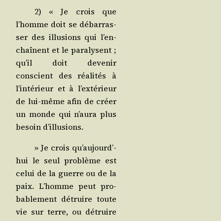
2) « Je crois que
l’homme doit se débar­ras­
ser des illu­sions qui l’en­
chaînent et le para­lysent ;
qu’il doit deve­nir
conscient des réa­li­tés à
l’in­té­rieur et à l’ex­té­rieur
de lui-même afin de créer
un monde qui n’au­ra plus
besoin d’illusions.
» Je crois qu’au­jourd’­
hui le seul pro­blème est
celui de la guerre ou de la
paix. L’homme peut pro­
ba­ble­ment détruire toute
vie sur terre, ou détruire