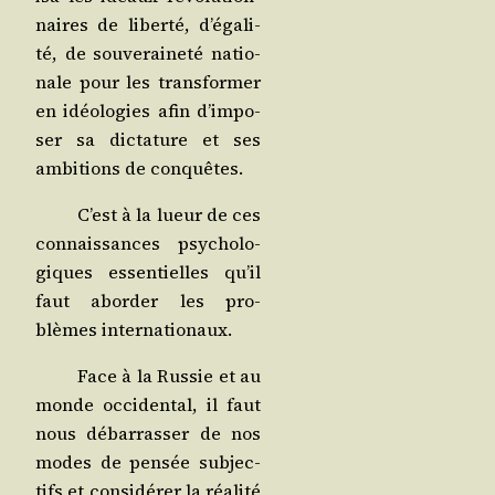
naires de liber­té, d’é­ga­li­
té, de sou­ve­rai­ne­té natio­
nale pour les trans­for­mer
en idéo­lo­gies afin d’im­po­
ser sa dic­ta­ture et ses
ambi­tions de conquêtes.
C’est à la lueur de ces
connais­sances psy­cho­lo­
giques essen­tielles qu’il
faut abor­der les pro­
blèmes internationaux.
Face à la Rus­sie et au
monde occi­den­tal, il faut
nous débar­ras­ser de nos
modes de pen­sée sub­jec­
tifs et consi­dé­rer la réa­li­té