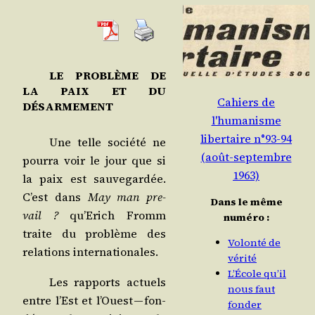
LE PROBLÈME DE
LA PAIX ET DU
Cahiers de
DÉSARMEMENT
l'humanisme
libertaire n°93-94
Une telle socié­té ne
(août-septembre
pour­ra voir le jour que si
1963)
la paix est sau­ve­gar­dée.
C’est dans
May man pre­
Dans le même
vail ?
qu’E­rich Fromm
numéro :
traite du pro­blème des
Volonté de
rela­tions internationales.
vérité
L’École qu’il
Les rap­ports actuels
nous faut
entre l’Est et l’Ouest — fon­
fonder