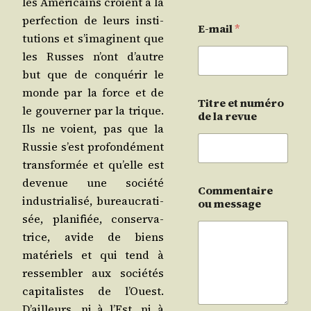
les Amé­ri­cains croient à la
per­fec­tion de leurs ins­ti­
E-mail
*
tu­tions et s’i­ma­ginent que
les Russes n’ont d’autre
but que de conqué­rir le
monde par la force et de
Titre et numéro
le gou­ver­ner par la trique.
de la revue
Ils ne voient, pas que la
Rus­sie s’est pro­fon­dé­ment
trans­for­mée et qu’elle est
deve­nue une socié­té
Commentaire
indus­tria­li­sé, bureau­cra­ti­
ou message
sée, pla­ni­fiée, conser­va­
trice, avide de biens
maté­riels et qui tend à
res­sem­bler aux socié­tés
capi­ta­listes de l’Ouest.
D’ailleurs, ni à l’Est, ni à