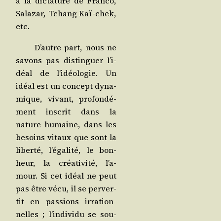
à la dic­ta­ture de Fran­co,
Sala­zar, Tchang Kaï-chek,
etc.
D’autre part, nous ne
savons pas dis­tin­guer l’i­
déal de l’i­déo­lo­gie. Un
idéal est un concept dyna­
mique, vivant, pro­fon­dé­
ment ins­crit dans la
nature humaine, dans les
besoins vitaux que sont la
liber­té, l’é­ga­li­té, le bon­
heur, la créa­ti­vi­té, l’a­
mour. Si cet idéal ne peut
pas être vécu, il se per­ver­
tit en pas­sions irra­tion­
nelles ; l’in­di­vi­du se sou­