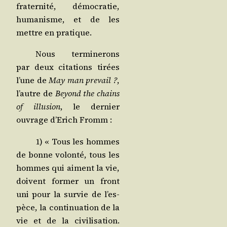
fra­ter­ni­té, démo­cra­tie,
huma­nisme, et de les
mettre en pratique.
Nous ter­mi­ne­rons
par deux cita­tions tirées
l’une de
May man pre­vail ?
,
l’autre de
Beyond the chains
of illu­sion
, le der­nier
ouvrage d’E­rich Fromm :
1) « Tous les hommes
de bonne volon­té, tous les
hommes qui aiment la vie,
doivent for­mer un front
uni pour la sur­vie de l’es­
pèce, la conti­nua­tion de la
vie et de la civi­li­sa­tion.