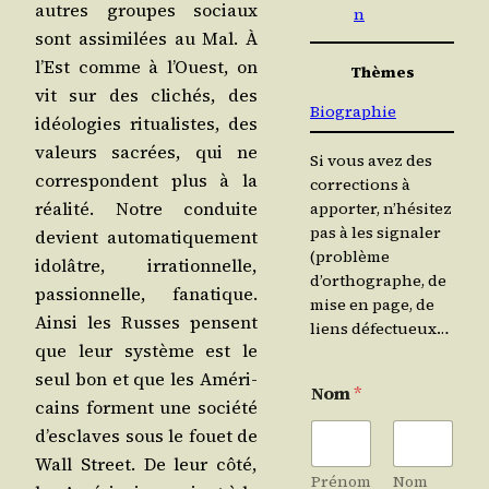
autres groupes sociaux
n
sont assi­mi­lées au Mal. À
l’Est comme à l’Ouest, on
Thèmes
vit sur des cli­chés, des
Biographie
idéo­lo­gies ritua­listes, des
valeurs sacrées, qui ne
Si vous avez des
cor­res­pondent plus à la
corrections à
réa­li­té. Notre conduite
apporter, n’hésitez
pas à les signaler
devient auto­ma­ti­que­ment
(problème
ido­lâtre, irra­tion­nelle,
d’orthographe, de
pas­sion­nelle, fana­tique.
mise en page, de
Ain­si les Russes pensent
liens défectueux…
que leur sys­tème est le
seul bon et que les Amé­ri­
Nom
*
cains forment une socié­té
d’es­claves sous le fouet de
Wall Street. De leur côté,
Prénom
Nom