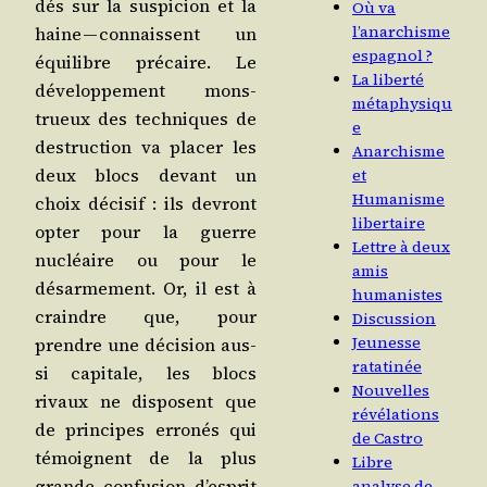
dés sur la sus­pi­cion et la
Où va
l’anarchisme
haine — connaissent un
espagnol ?
équi­libre pré­caire. Le
La liberté
déve­lop­pe­ment mons­
métaphysiqu
trueux des tech­niques de
e
des­truc­tion va pla­cer les
Anarchisme
deux blocs devant un
et
Humanisme
choix déci­sif : ils devront
libertaire
opter pour la guerre
Lettre à deux
nucléaire ou pour le
amis
désar­me­ment. Or, il est à
humanistes
craindre que, pour
Discussion
Jeunesse
prendre une déci­sion aus­
ratatinée
si capi­tale, les blocs
Nouvelles
rivaux ne dis­posent que
révélations
de prin­cipes erro­nés qui
de Castro
témoignent de la plus
Libre
grande confu­sion d’es­prit
analyse de