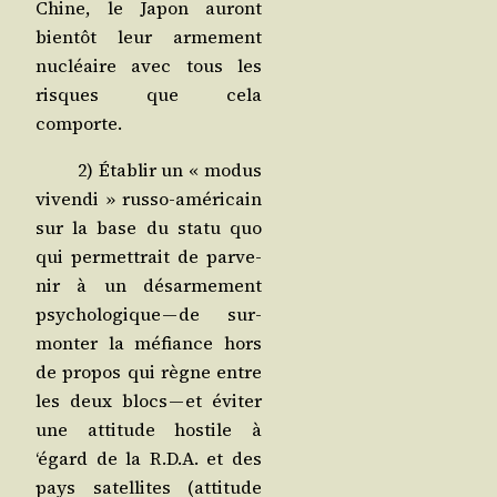
Chine, le Japon auront
bien­tôt leur arme­ment
nucléaire avec tous les
risques que cela
comporte.
2) Éta­blir un « modus
viven­di » rus­so-amé­ri­cain
sur la base du sta­tu quo
qui per­met­trait de par­ve­
nir à un désar­me­ment
psy­cho­lo­gique — de sur­
mon­ter la méfiance hors
de pro­pos qui règne entre
les deux blocs — et évi­ter
une atti­tude hos­tile à
‘égard de la R.D.A. et des
pays satel­lites (atti­tude