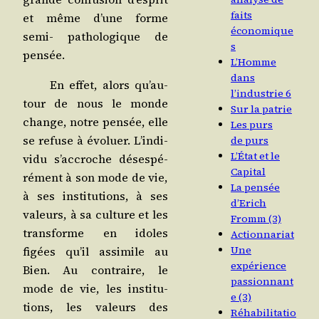
faits
et même d’une forme
économique
semi- patho­lo­gique de
s
pensée.
L’Homme
dans
En effet, alors qu’au­
l’industrie 6
tour de nous le monde
Sur la patrie
change, notre pen­sée, elle
Les purs
se refuse à évo­luer. L’in­di­
de purs
L’État et le
vi­du s’ac­croche déses­pé­
Capital
ré­ment à son mode de vie,
La pensée
à ses ins­ti­tu­tions, à ses
d’Erich
valeurs, à sa culture et les
Fromm (3)
trans­forme en idoles
Actionnariat
Une
figées qu’il assi­mile au
expérience
Bien. Au contraire, le
passionnant
mode de vie, les ins­ti­tu­
e (3)
tions, les valeurs des
Réhabilitatio