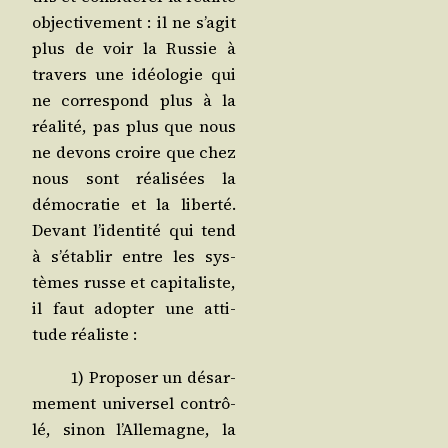
objec­ti­ve­ment : il ne s’a­git
plus de voir la Rus­sie à
tra­vers une idéo­lo­gie qui
ne cor­res­pond plus à la
réa­li­té, pas plus que nous
ne devons croire que chez
nous sont réa­li­sées la
démo­cra­tie et la liber­té.
Devant l’i­den­ti­té qui tend
à s’é­ta­blir entre les sys­
tèmes russe et capi­ta­liste,
il faut adop­ter une atti­
tude réaliste :
1) Pro­po­ser un désar­
me­ment uni­ver­sel contrô­
lé, sinon l’Al­le­magne, la