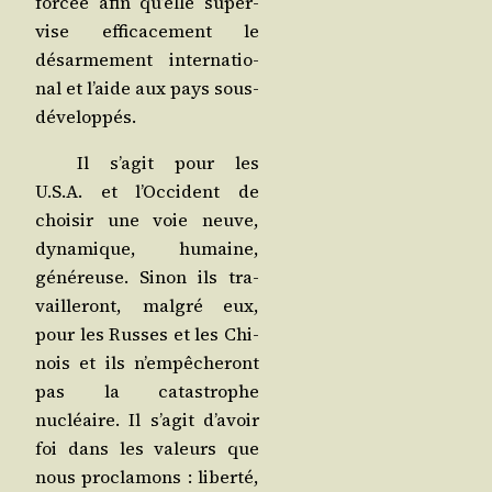
for­cée afin qu’elle super­
vise effi­ca­ce­ment le
désar­me­ment inter­na­tio­
nal et l’aide aux pays sous-
développés.
Il s’a­git pour les
U.S.A. et l’Oc­ci­dent de
choi­sir une voie neuve,
dyna­mique, humaine,
géné­reuse. Sinon ils tra­
vaille­ront, mal­gré eux,
pour les Russes et les Chi­
nois et ils n’empêcheront
pas la catas­trophe
nucléaire. Il s’a­git d’a­voir
foi dans les valeurs que
nous pro­cla­mons : liber­té,