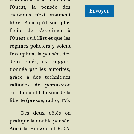
l’Ouest, la pen­sée des
Envoyer
indi­vi­dus n’est vrai­ment
libre. Bien qu’il soit plus
facile de s’ex­pri­mer à
l’Ouest qu’à l’Est et que les
régimes poli­ciers y soient
l’ex­cep­tion, la pen­sée, des
deux côtés, est sug­ges­
tion­née par les auto­ri­tés,
grâce à des tech­niques
raf­fi­nées de per­sua­sion
qui donnent l’illu­sion de la
liber­té (presse, radio, TV.).
Des deux côtés on
pra­tique la double pen­sée.
Ain­si la Hon­grie et R.D.A.