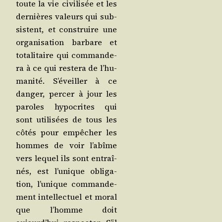
toute la vie civi­li­sée et les
der­nières valeurs qui sub­
sistent, et construire une
orga­ni­sa­tion bar­bare et
tota­li­taire qui com­man­de­
ra à ce qui res­te­ra de l’hu­
ma­ni­té. S’é­veiller à ce
dan­ger, per­cer à jour les
paroles hypo­crites qui
sont uti­li­sées de tous les
côtés pour empê­cher les
hommes de voir l’a­bîme
vers lequel ils sont entraî­
nés, est l’u­nique obli­ga­
tion, l’u­nique com­man­de­
ment intel­lec­tuel et moral
que l’homme doit