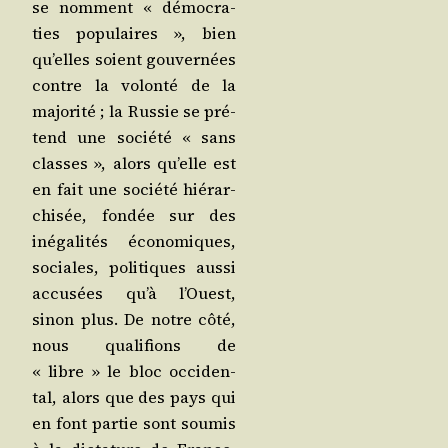
se nomment « démo­cra­
ties popu­laires », bien
qu’elles soient gou­ver­nées
contre la volon­té de la
majo­ri­té ; la Rus­sie se pré­
tend une socié­té « sans
classes », alors qu’elle est
en fait une socié­té hié­rar­
chi­sée, fon­dée sur des
inéga­li­tés éco­no­miques,
sociales, poli­tiques aus­si
accu­sées qu’à l’Ouest,
sinon plus. De notre côté,
nous qua­li­fions de
« libre » le bloc occi­den­
tal, alors que des pays qui
en font par­tie sont sou­mis