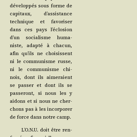
déve­lop­pés sous forme de
capi­taux, d’as­sis­tance
tech­nique et favo­ri­ser
dans ces pays l’é­clo­sion
d’un socia­lisme huma­
niste, adap­té à cha­cun,
afin qu’ils ne choi­sissent
ni le com­mu­nisme russe,
ni le com­mu­nisme chi­
nois, dont ils aime­raient
se pas­ser et dont ils se
pas­se­ront, si nous les y
aidons et si nous ne cher­
chons pas à les incor­po­rer
de force dans notre camp.
L’O.N.U. doit être ren­