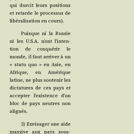
qui dur­cit leurs posi­tions
et retarde le pro­ces­sus de
libé­ra­li­sa­tion en cours).
Puisque ni la Rus­sie
ni les U.S.A. n’ont l’in­ten­
tion de conqué­rir le
monde, il faut arri­ver à un
« sta­tu quo » en Asie, en
Afrique, en Amé­rique
latine, ne plus sou­te­nir les
dic­ta­tures de ces pays et
accep­ter l’exis­tence d’un
bloc de pays neutres non
alignés.
3) Envi­sa­ger une aide
mas­sive aux pays sous-