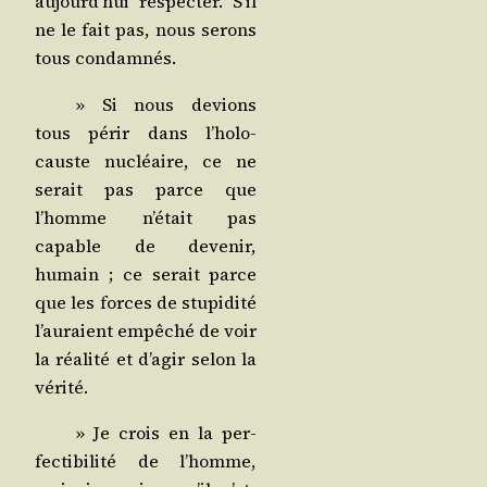
aujourd’­hui res­pec­ter. S’il
ne le fait pas, nous serons
tous condamnés.
» Si nous devions
tous périr dans l’ho­lo­
causte nucléaire, ce ne
serait pas parce que
l’homme n’é­tait pas
capable de deve­nir,
humain ; ce serait parce
que les forces de stu­pi­di­té
l’au­raient empê­ché de voir
la réa­li­té et d’a­gir selon la
vérité.
» Je crois en la per­
fec­ti­bi­li­té de l’homme,