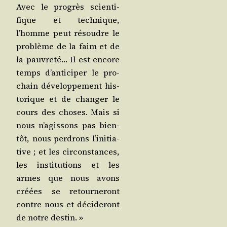
Avec le pro­grès scien­ti­
fique et tech­nique,
l’homme peut résoudre le
pro­blème de la faim et de
la pau­vre­té… Il est encore
temps d’an­ti­ci­per le pro­
chain déve­lop­pe­ment his­
to­rique et de chan­ger le
cours des choses. Mais si
nous n’a­gis­sons pas bien­
tôt, nous per­drons l’i­ni­tia­
tive ; et les cir­cons­tances,
les ins­ti­tu­tions et les
armes que nous avons
créées se retour­ne­ront
contre nous et déci­de­ront
de notre destin. »