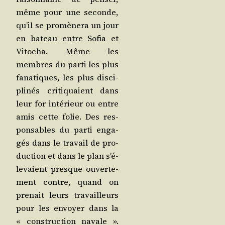
même pour une seconde,
qu’il se pro­mè­ne­ra un jour
en bateau entre Sofia et
Vito­cha. Même les
membres du par­ti les plus
fana­tiques, les plus dis­ci­
pli­nés cri­ti­quaient dans
leur for inté­rieur ou entre
amis cette folie. Des res­
pon­sables du par­ti enga­
gés dans le tra­vail de pro­
duc­tion et dans le plan s’é­
le­vaient presque ouver­te­
ment contre, quand on
pre­nait leurs tra­vailleurs
pour les envoyer dans la
« construc­tion navale ».