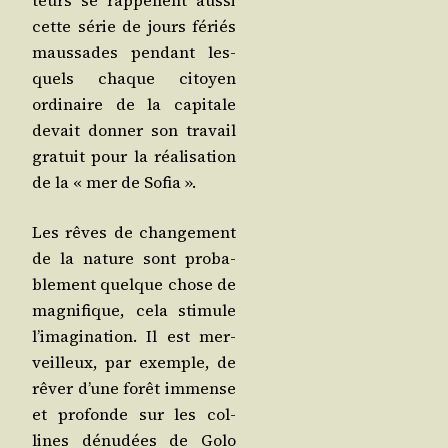
teurs se rap­pellent aus­si
cette série de jours fériés
maus­sades pen­dant les­
quels chaque citoyen
ordi­naire de la capi­tale
devait don­ner son tra­vail
gra­tuit pour la réa­li­sa­tion
de la « mer de Sofia ».
Les rêves de chan­ge­ment
de la nature sont pro­ba­
ble­ment quelque chose de
magni­fique, cela sti­mule
l’i­ma­gi­na­tion. Il est mer­
veilleux, par exemple, de
rêver d’une forêt immense
et pro­fonde sur les col­
lines dénu­dées de Golo