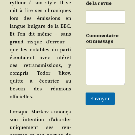
rythme à son style. Il se
de la revue
mit à lire ses chro­niques
lors des émis­sions en
langue bul­gare de la BBC.
Et l’on dit même – sans
Commentaire
ou message
grand risque d’er­reur –
que les notables du par­ti
écou­taient avec inté­rêt
ces retrans­mis­sions, y
com­pris Todor Jikov,
quitte à écour­ter au
besoin des réunions
officielles.
Envoyer
Lorsque Mar­kov annon­ça
son inten­tion d’a­bor­der
uni­que­ment ses ren­