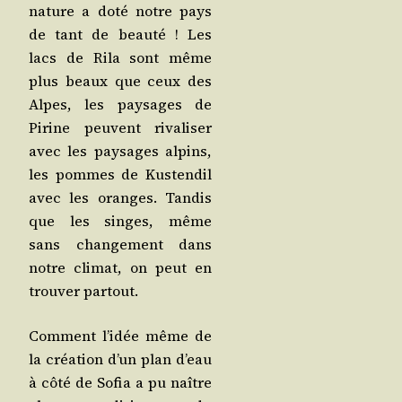
nature a doté notre pays
de tant de beau­té ! Les
lacs de Rila sont même
plus beaux que ceux des
Alpes, les pay­sages de
Pirine peuvent riva­li­ser
avec les pay­sages alpins,
les pommes de Kus­ten­dil
avec les oranges. Tan­dis
que les singes, même
sans chan­ge­ment dans
notre cli­mat, on peut en
trou­ver partout.
Com­ment l’i­dée même de
la créa­tion d’un plan d’eau
à côté de Sofia a pu naître