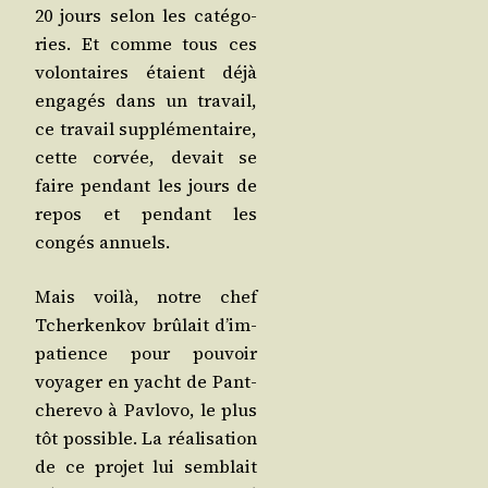
20 jours selon les caté­go­
ries. Et comme tous ces
volon­taires étaient déjà
enga­gés dans un tra­vail,
ce tra­vail sup­plé­men­taire,
cette cor­vée, devait se
faire pen­dant les jours de
repos et pen­dant les
congés annuels.
Mais voi­là, notre chef
Tcher­ken­kov brû­lait d’im­
pa­tience pour pou­voir
voya­ger en yacht de Pant­
che­re­vo à Pav­lo­vo, le plus
tôt pos­sible. La réa­li­sa­tion
de ce pro­jet lui sem­blait