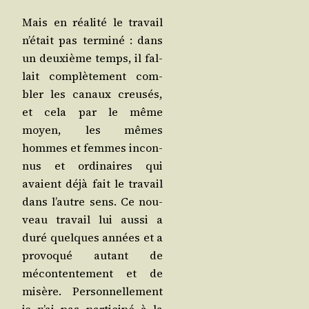
Mais en réa­li­té le tra­vail
n’é­tait pas ter­mi­né : dans
un deuxième temps, il fal­
lait com­plè­te­ment com­
bler les canaux creu­sés,
et cela par le même
moyen, les mêmes
hommes et femmes incon­
nus et ordi­naires qui
avaient déjà fait le tra­vail
dans l’autre sens. Ce nou­
veau tra­vail lui aus­si a
duré quelques années et a
pro­vo­qué autant de
mécon­ten­te­ment et de
misère. Per­son­nel­le­ment