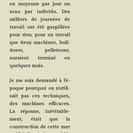
en moyenne par jour un
seau par indi­vi­du. Des
mil­liers de jour­nées de
tra­vail ont été gas­pillées
pour rien, pour un tra­vail
que deux machines, bull­
do­zer, pel­le­teuse,
auraient ter­mi­né en
quelques mois.
Je me suis deman­dé à l’é­
poque pour­quoi on n’u­ti­li­
sait pas ces tech­niques,
des machines effi­caces.
La réponse, inévi­ta­ble­
ment, était que la
construc­tion de cette mer