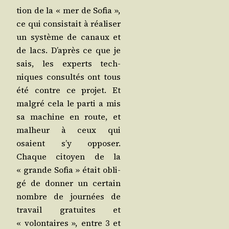
tion de la « mer de Sofia »,
ce qui consis­tait à réa­li­ser
un sys­tème de canaux et
de lacs. D’a­près ce que je
sais, les experts tech­
niques consul­tés ont tous
été contre ce pro­jet. Et
mal­gré cela le par­ti a mis
sa machine en route, et
mal­heur à ceux qui
osaient s’y oppo­ser.
Chaque citoyen de la
« grande Sofia » était obli­
gé de don­ner un cer­tain
nombre de jour­nées de
tra­vail gra­tuites et
« volon­taires », entre 3 et