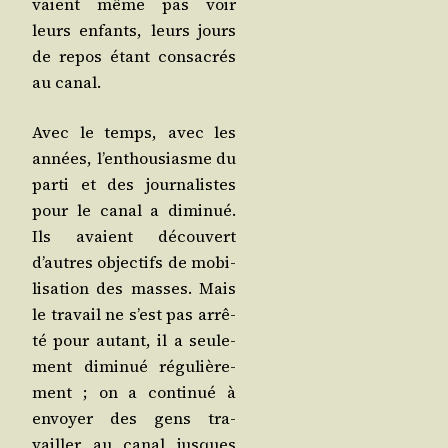
vaient même pas voir
leurs enfants, leurs jours
de repos étant consa­crés
au canal.
Avec le temps, avec les
années, l’en­thou­siasme du
par­ti et des jour­na­listes
pour le canal a dimi­nué.
Ils avaient décou­vert
d’autres objec­tifs de mobi­
li­sa­tion des masses. Mais
le tra­vail ne s’est pas arrê­
té pour autant, il a seule­
ment dimi­nué régu­liè­re­
ment ; on a conti­nué à
envoyer des gens tra­
vailler au canal jusques