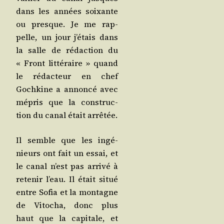
dans les années soixante
ou presque. Je me rap­
pelle, un jour j’é­tais dans
la salle de rédac­tion du
« Front lit­té­raire » quand
le rédac­teur en chef
Goch­kine a annon­cé avec
mépris que la construc­
tion du canal était arrêtée.
Il semble que les ingé­
nieurs ont fait un essai, et
le canal n’est pas arri­vé à
rete­nir l’eau. Il était situé
entre Sofia et la mon­tagne
de Vito­cha, donc plus
haut que la capi­tale, et