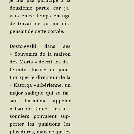
je n’ai pas par­ti­ci­pé à la
deuxième par­tie car j’a­
vais entre temps chan­gé
de tra­vail ce qui me dis­
pen­sait de cette corvée.
Dos­toievs­ki dans ses
« Sou­ve­nirs de la mai­son
des Morts » décrit les dif­
fé­rentes formes de puni­
tion que le direc­teur de la
« Kator­ga » sibé­rienne, un
major sadique qui se fai­
sait lui-même appe­ler
« tsar de Dieu» ; les pri­
son­niers pou­vaient sup­
por­ter les puni­tions les
plus dures, mais ce qui les