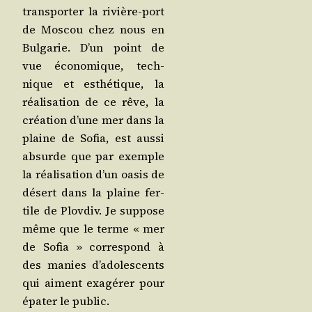
trans­por­ter la rivière-port
de Mos­cou chez nous en
Bul­ga­rie. D’un point de
vue éco­no­mique, tech­
nique et esthé­tique, la
réa­li­sa­tion de ce rêve, la
créa­tion d’une mer dans la
plaine de Sofia, est aus­si
absurde que par exemple
la réa­li­sa­tion d’un oasis de
désert dans la plaine fer­
tile de Plov­div. Je sup­pose
même que le terme « mer
de Sofia » cor­res­pond à
des manies d’a­do­les­cents
qui aiment exa­gé­rer pour
épa­ter le public.