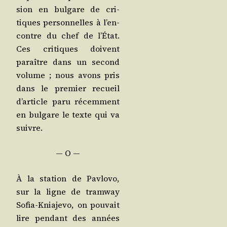
sion en bul­gare de cri­
tiques per­son­nelles à l’en­
contre du chef de l’É­tat.
Ces cri­tiques doivent
paraître dans un second
volume ; nous avons pris
dans le pre­mier recueil
d’ar­ticle paru récem­ment
en bul­gare le texte qui va
suivre.
— O —
À la sta­tion de Pav­lo­vo,
sur la ligne de tram­way
Sofia-Knia­je­vo, on pou­vait
lire pen­dant des années