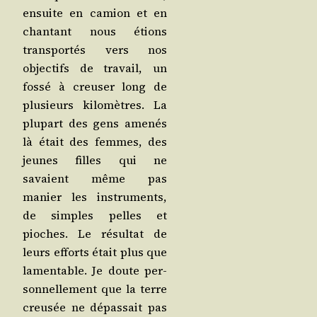
ensuite en camion et en
chan­tant nous étions
trans­por­tés vers nos
objec­tifs de tra­vail, un
fos­sé à creu­ser long de
plu­sieurs kilo­mètres. La
plu­part des gens ame­nés
là était des femmes, des
jeunes filles qui ne
savaient même pas
manier les ins­tru­ments,
de simples pelles et
pioches. Le résul­tat de
leurs efforts était plus que
lamen­table. Je doute per­
son­nel­le­ment que la terre
creu­sée ne dépas­sait pas