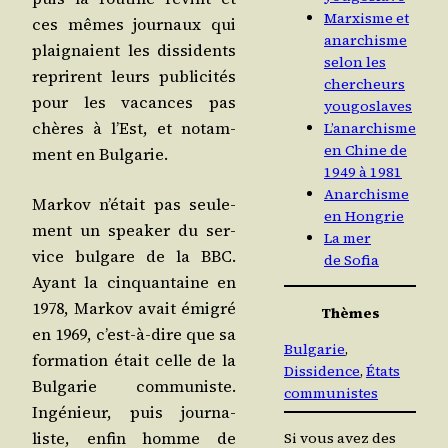
Marxisme et
ces mêmes jour­naux qui
anarchisme
plai­gnaient les dis­si­dents
selon les
reprirent leurs publi­ci­tés
chercheurs
pour les vacances pas
yougoslaves
chères à l’Est, et notam­
L’anarchisme
en Chine de
ment en Bulgarie.
1949 à 1981
Anarchisme
Mar­kov n’é­tait pas seule­
en Hongrie
ment un spea­ker du ser­
La mer
vice bul­gare de la BBC.
de Sofia
Ayant la cin­quan­taine en
1978, Mar­kov avait émi­gré
Thèmes
en 1969, c’est-à-dire que sa
Bulgarie
, 
for­ma­tion était celle de la
Dissidence
, 
États
Bul­ga­rie com­mu­niste.
communistes
Ingé­nieur, puis jour­na­
liste, enfin homme de
Si vous avez des