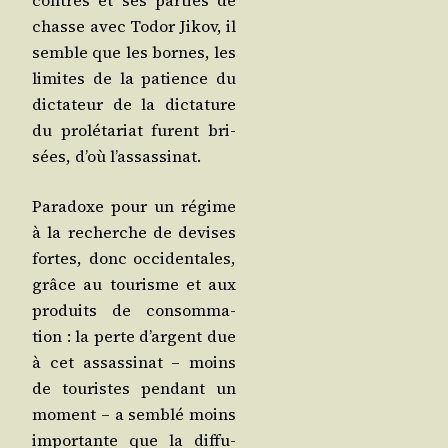
contres et ses par­ties de
chasse avec Todor Jikov, il
semble que les bornes, les
limites de la patience du
dic­ta­teur de la dic­ta­ture
du pro­lé­ta­riat furent bri­
sées, d’où l’assassinat.
Para­doxe pour un régime
à la recherche de devises
fortes, donc occi­den­tales,
grâce au tou­risme et aux
pro­duits de consom­ma­
tion : la perte d’argent due
à cet assas­si­nat – moins
de tou­ristes pen­dant un
moment – a sem­blé moins
impor­tante que la dif­fu­