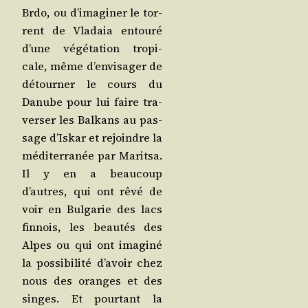
Brdo, ou d’i­ma­gi­ner le tor­
rent de Vla­daia entou­ré
d’une végé­ta­tion tro­pi­
cale, même d’en­vi­sa­ger de
détour­ner le cours du
Danube pour lui faire tra­
ver­ser les Bal­kans au pas­
sage d’Is­kar et rejoindre la
médi­ter­ra­née par Marit­sa.
Il y en a beau­coup
d’autres, qui ont rêvé de
voir en Bul­ga­rie des lacs
fin­nois, les beau­tés des
Alpes ou qui ont ima­gi­né
la pos­si­bi­li­té d’a­voir chez
nous des oranges et des
singes. Et pour­tant la