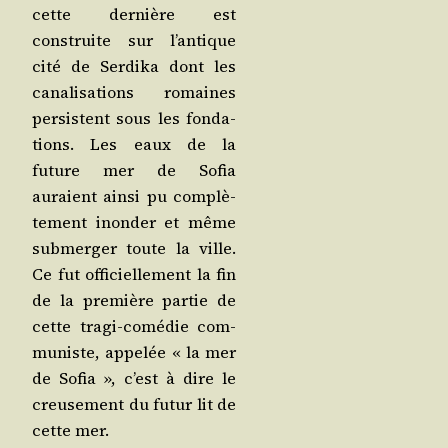
cette der­nière est
construite sur l’an­tique
cité de Ser­di­ka dont les
cana­li­sa­tions romaines
per­sistent sous les fon­da­
tions. Les eaux de la
future mer de Sofia
auraient ain­si pu com­plè­
te­ment inon­der et même
sub­mer­ger toute la ville.
Ce fut offi­ciel­le­ment la fin
de la pre­mière par­tie de
cette tra­gi-comé­die com­
mu­niste, appe­lée « la mer
de Sofia », c’est à dire le
creu­se­ment du futur lit de
cette mer.