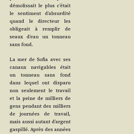
démo­lis­sait le plus c’é­tait
le sen­ti­ment d’ab­sur­di­té
quand le direc­teur les
obli­geait à rem­plir de
seaux d’eau un ton­neau
sans fond.
La mer de Sofia avec ses
canaux navi­gables était
un ton­neau sans fond
dans lequel ont dis­pa­ru
non seule­ment le tra­vail
et la peine de mil­liers de
gens pen­dant des mil­liers
de jour­nées de tra­vail,
mais aus­si autant d’argent
gas­pillé. Après des années