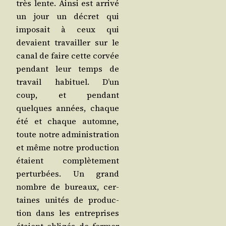
très lente. Ain­si est arri­vé
un jour un décret qui
impo­sait à ceux qui
devaient tra­vailler sur le
canal de faire cette cor­vée
pen­dant leur temps de
tra­vail habi­tuel. D’un
coup, et pen­dant
quelques années, chaque
été et chaque automne,
toute notre admi­nis­tra­tion
et même notre pro­duc­tion
étaient com­plè­te­ment
per­tur­bées. Un grand
nombre de bureaux, cer­
taines uni­tés de pro­duc­
tion dans les entre­prises