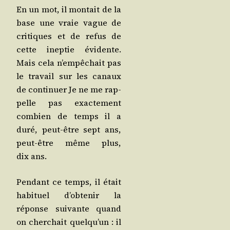
En un mot, il mon­tait de la
base une vraie vague de
cri­tiques et de refus de
cette inep­tie évi­dente.
Mais cela n’empêchait pas
le tra­vail sur les canaux
de conti­nuer Je ne me rap­
pelle pas exac­te­ment
com­bien de temps il a
duré, peut-être sept ans,
peut-être même plus,
dix ans.
Pen­dant ce temps, il était
habi­tuel d’ob­te­nir la
réponse sui­vante quand
on cher­chait quel­qu’un : il