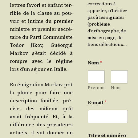
corrections à
lettres favo­ri et enfant ter­
apporter, n’hésitez
rible de la classe au pou­
pas à les signaler
voir et intime du pre­mier
(problème
ministre et pre­mier secré­
d’orthographe, de
taire du Par­ti Com­mu­niste
mise en page, de
liens défectueux…
Todor Jikov, Guéor­gui
Mar­kov s’é­tait déci­dé à
rompre avec le régime
Nom
*
lors d’un séjour en Italie.
En émi­gra­tion Mar­kov prit
Prénom
Nom
la plume pour faire une
des­crip­tion fouillée, pré­
E-mail
*
cise, des milieux qu’il
avait fré­quen­té. Et, à la
dif­fé­rence des pro­sa­teurs
actuels, il sut don­ner un
Titre et numéro