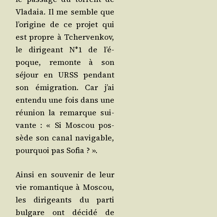
Vla­daia. Il me semble que
l’o­ri­gine de ce pro­jet qui
est propre à Tcher­ven­kov,
le diri­geant N°1 de l’é­
poque, remonte à son
séjour en URSS pen­dant
son émi­gra­tion. Car j’ai
enten­du une fois dans une
réunion la remarque sui­
vante : « Si Mos­cou pos­
sède son canal navi­gable,
pour­quoi pas Sofia ? ».
Ain­si en sou­ve­nir de leur
vie roman­tique à Mos­cou,
les diri­geants du par­ti
bul­gare ont déci­dé de