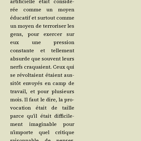
arti­fi­cielle était consi­dé­
rée comme un moyen
édu­ca­tif et sur­tout comme
un moyen de ter­ro­ri­ser les
gens, pour exer­cer sur
eux une pres­sion
constante et tel­le­ment
absurde que sou­vent leurs
nerfs cra­quaient. Ceux qui
se révol­taient étaient aus­
si­tôt envoyés en camp de
tra­vail, et pour plu­sieurs
mois. Il faut le dire, la pro­
vo­ca­tion était de taille
parce qu’il était dif­fi­ci­le­
ment ima­gi­nable pour
n’im­porte quel cri­tique
rai­son­nable de pen­ser,