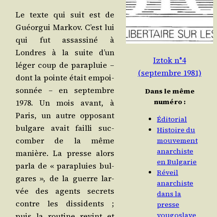
Le texte qui suit est de
Guéor­gui Mar­kov. C’est lui
qui fut assas­si­né à
Londres à la suite d’un
Iztok n°4
léger coup de para­pluie –
(septembre 1981)
dont la pointe était empoi­
son­née – en sep­tembre
Dans le même
numéro :
1978. Un mois avant, à
Paris, un autre oppo­sant
Éditorial
bul­gare avait failli suc­
Histoire du
com­ber de la même
mouvement
anarchiste
manière. La presse alors
en Bulgarie
par­la de « para­pluies bul­
Réveil
gares », de la guerre lar­
anarchiste
vée des agents secrets
dans la
contre les dis­si­dents ;
presse
yougoslave
puis la rou­tine revint et