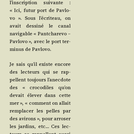
l’ins­crip­tion sui­vante :
« Ici, futur port de Pav­lo­
vo ». Sous l’é­cri­teau, on
avait des­si­né le canal
navi­gable « Pant­cha­re­vo –
Pav­lo­vo », avec le port ter­
mi­nus de Pavlovo.
Je sais qu’il existe encore
des lec­teurs qui se rap­
pellent tou­jours l’a­nec­dote
des « cro­co­diles qu’on
devait éle­ver dans cette
mer », « com­ment on allait
rem­pla­cer les pelles par
des avi­rons », pour arro­ser
les jar­dins, etc… Ces lec­