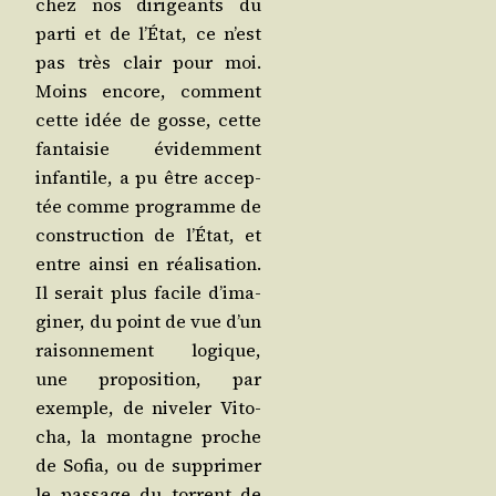
chez nos diri­geants du
par­ti et de l’É­tat, ce n’est
pas très clair pour moi.
Moins encore, com­ment
cette idée de gosse, cette
fan­tai­sie évi­dem­ment
infan­tile, a pu être accep­
tée comme pro­gramme de
construc­tion de l’É­tat, et
entre ain­si en réa­li­sa­tion.
Il serait plus facile d’i­ma­
gi­ner, du point de vue d’un
rai­son­ne­ment logique,
une pro­po­si­tion, par
exemple, de nive­ler Vito­
cha, la mon­tagne proche
de Sofia, ou de sup­pri­mer
le pas­sage du tor­rent de