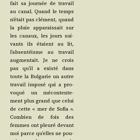
fait sa jour­née de tra­vail
au canal. Quand le temps
n’é­tait pas clé­ment, quand
la pluie appa­rais­sait sur
les canaux, les jours sui­
vants ils étaient au lit,
l’ab­sen­téisme au tra­vail
aug­men­tait. Je ne crois
pas qu’il a exis­té dans
toute la Bul­ga­rie un autre
tra­vail impo­sé qui a pro­
vo­qué un mécon­ten­te­
ment plus grand que celui
de cette « mer de Sofia ».
Com­bien de fois des
femmes ont pleu­ré devant
moi parce qu’elles ne pou­