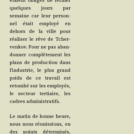
étaient obli­gés de fer­mer
quelques jours par
semaine car leur per­son­
nel était employé en
dehors de la ville pour
réa­li­ser le rêve de Tcher­
ven­kov. Pour ne pas aban­
don­ner com­plè­te­ment les
plans de pro­duc­tion dans
l’in­dus­trie, le plus grand
poids de ce tra­vail est
retom­bé sur les employés,
le sec­teur ter­tiaire, les
cadres administratifs.
Le matin de bonne heure,
nous nous réunis­sions, en
des points déter­mi­nés,