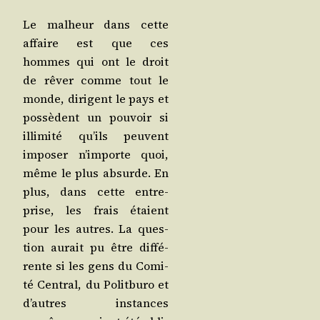
Le mal­heur dans cette
affaire est que ces
hommes qui ont le droit
de rêver comme tout le
monde, dirigent le pays et
pos­sèdent un pou­voir si
illi­mi­té qu’ils peuvent
impo­ser n’im­porte quoi,
même le plus absurde. En
plus, dans cette entre­
prise, les frais étaient
pour les autres. La ques­
tion aurait pu être dif­fé­
rente si les gens du Comi­
té Cen­tral, du Polit­bu­ro et
d’autres ins­tances