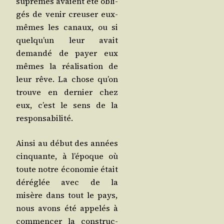
suprêmes avaient été obli­
gés de venir creu­ser eux-
mêmes les canaux, ou si
quel­qu’un leur avait
deman­dé de payer eux
mêmes la réa­li­sa­tion de
leur rêve. La chose qu’on
trouve en der­nier chez
eux, c’est le sens de la
responsabilité.
Ain­si au début des années
cin­quante, à l’é­poque où
toute notre éco­no­mie était
déré­glée avec de la
misère dans tout le pays,
nous avons été appe­lés à
com­men­cer la construc­