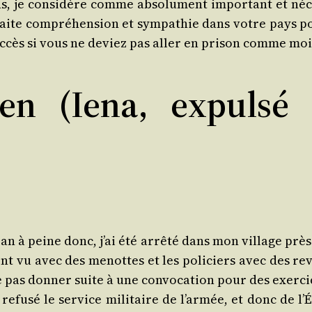
ons, je consi­dère comme abso­lu­ment impor­tant et néc
­haite com­pré­hen­sion et sym­pa­thie dans votre pays p
uc­cès si vous ne deviez pas aller en pri­son comme moi
en (Iena, expulsé 
 an à peine donc, j’ai été arrê­té dans mon vil­lage prè
ont vu avec des menottes et les poli­ciers avec des rev
e ne pas don­ner suite à une convo­ca­tion pour des exer­c
efu­sé le ser­vice mili­taire de l’ar­mée, et donc de l’É