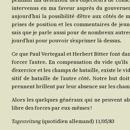
inter­ve­nus en ma faveur auprès du gou­ver­ne­
aujourd’­hui la pos­si­bi­li­té d’être aux côtés de
prises de posi­tion et les com­men­taires de jeu
sais que je parle aus­si pour de nom­breux autres 
jourd’­hui pour pou­voir s’ex­pri­mer là-dessus.
Ce que Paul Ver­te­gaal et Her­bert Bit­ter font da
for­cer l’autre. En com­pen­sa­tion du vide qu’il
d’exer­cice et les champs de bataille, existe le v
si­tif de bataille de l’autre côté. Notre but do
prennent brillent par leur absence sur les champ
Alors les quelques géné­raux qui ne peuvent abs
libre des forces par eux-mêmes !
Tages­zei­tung
(quo­ti­dien alle­mand) 11/​05/​83