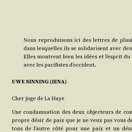
Nous repro­dui­sons ici des lettres de plu­s
dans les­quelles ils se soli­da­risent avec d
Elles montrent bien les idées et l’es­prit du m
avec les paci­fistes d’occident.
UWE SINNING (IENA)
Cher juge de La Haye
Une condam­na­tion des deux objec­teurs de consci
propre désir de paix que je ne veux pas vous dén
tons de l’autre côté pour une paix et un désa