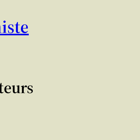
iste
teurs