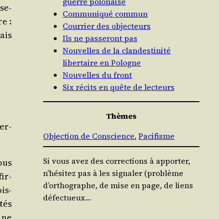
guerre polonaise
­se­
Communiqué commun
re :
Courrier des objecteurs
ais
Ils ne passeront pas
Nouvelles de la clandestinité
libertaire en Pologne
Nouvelles du front
Six récits en quête de lecteurs
Thèmes
er­
Objection de Conscience
, 
Pacifisme
Si vous avez des corrections à apporter,
vous
n’hésitez pas à les signaler (problème
ir­
d’orthographe, de mise en page, de liens
ois­
défectueux…
­tés
e ne