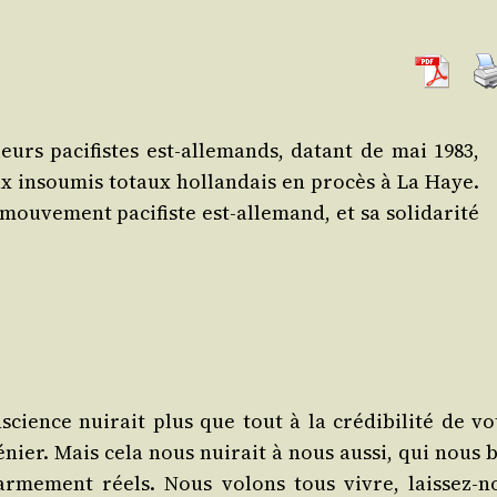
ieurs paci­fistes est-alle­mands, datant de mai 1983,
eux insou­mis totaux hol­lan­dais en pro­cès à La Haye.
ou­ve­ment paci­fiste est-alle­mand, et sa soli­da­ri­té
ence nui­rait plus que tout à la cré­di­bi­li­té de vo
ier. Mais cela nous nui­rait à nous aus­si, qui nous b
r­me­ment réels. Nous volons tous vivre, lais­sez-n