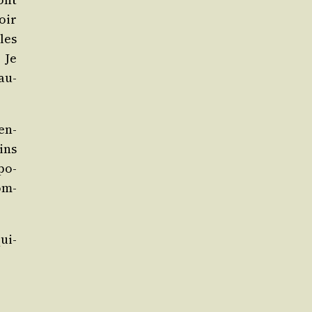
oir
 les
 Je
au­
ren­
ins
po­
om­
ui­