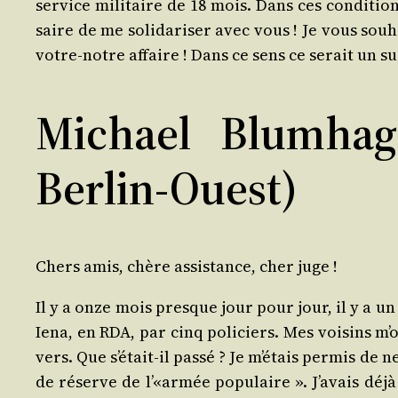
ser­vice mili­taire de 18 mois. Dans ces condi­ti
saire de me soli­da­ri­ser avec vous ! Je vous sou
votre-notre affaire ! Dans ce sens ce serait un s
Michael Blumhag
Berlin-Ouest)
Chers amis, chère assis­tance, cher juge !
Il y a onze mois presque jour pour jour, il y a un
Iena, en RDA, par cinq poli­ciers. Mes voi­sins m’
vers. Que s’é­tait-il pas­sé ? Je m’é­tais per­mis d
de réserve de l’«armée popu­laire ». J’a­vais déjà r