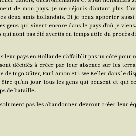
ment de mon pays. Je me réjouis d’au­tant plus d’a­v
 mes deux amis hol­lan­dais. Et je peux appor­ter aus­si
nes gens qui vivent encore dans le pays d’où je viens.
qui n’ont pas été aver­tis en temps utile du pro­cès d’
ns leur pays en Hol­lande n’af­fai­blit pas un côté pour 
s sont déci­dés à créer par leur absence sur les ter­ra
ide de Ingo Güter, Paul Amon et Uwe Kel­ler dans le dis­
it être qu’un jour tous les gens qui pensent et qui c
s de bataille.
o­lu­ment pas les aban­don­ner devront créer leur éq