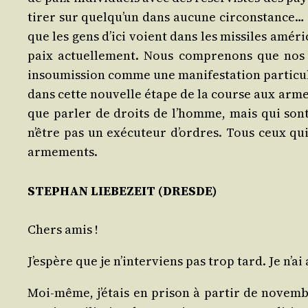
tirer sur quel­qu’un dans aucune cir­cons­tance… C
que les gens d’i­ci voient dans les mis­siles amé­r
paix actuel­le­ment. Nous com­pre­nons que nos 
insou­mis­sion comme une mani­fes­ta­tion par­ti­cu­l
dans cette nou­velle étape de la course aux arme­
que par­ler de droits de l’homme, mais qui sont
n’être pas un exé­cu­teur d’ordres. Tous ceux qu
armements.
STEPHAN LIEBEZEIT (DRESDE)
Chers amis !
J’es­père que je n’in­ter­viens pas trop tard. Je n’a
Moi-même, j’é­tais en pri­son à par­tir de novemb