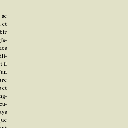
 se
d et
bir
j’a­
nes
­li­
 il
’un
ure
s et
ng­
cu­
ays
que
ont