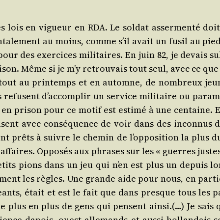
es lois en vigueur en RDA. Le sol­dat asser­men­té doit
en­ta­le­ment au moins, comme s’il avait un fusil au pie
our des exer­cices mili­taires. En juin 82, je devais su
i­son. Même si je m’y retrou­vais tout seul, avec ce que 
sur­tout au prin­temps et en automne, de nom­breux jeu
refusent d’ac­com­plir un ser­vice mili­taire ou para­mi
n pri­son pour ce motif est esti­mé à une cen­taine. Et
usent avec consé­quence de voir dans des incon­nus d
 prêts à suivre le che­min de l’op­po­si­tion la plus d
es affaires. Oppo­sés aux phrases sur les « guerres juste
 petits pions dans un jeu qui n’en est plus un depuis lo
ment les règles. Une grande aide pour nous, en par­ti­
eants, était et est le fait que dans presque tous les p
e plus en plus de gens qui pensent ain­si.(…) Je sais 
ence danois, ouest-alle­mands et aus­si hol­lan­dais s