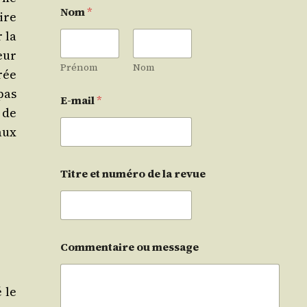
Nom
*
ire
r la
eur
Prénom
Nom
trée
pas
E-mail
*
 de
aux
Titre et numéro de la revue
Commentaire ou message
 le