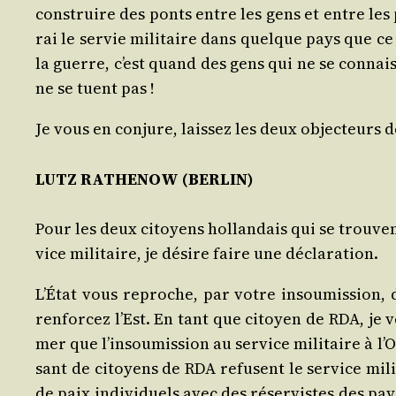
construire des ponts entre les gens et entre les pe
rai le ser­vie mili­taire dans quelque pays que ce 
la guerre, c’est quand des gens qui ne se connai
ne se tuent pas !
Je vous en conjure, lais­sez les deux objec­teurs 
LUTZ RATHENOW (BERLIN)
Pour les deux citoyens hol­lan­dais qui se trouven
vice mili­taire, je désire faire une déclaration.
L’É­tat vous reproche, par votre insou­mis­sion, d’
ren­for­cez l’Est. En tant que citoyen de RDA, je 
mer que l’in­sou­mis­sion au ser­vice mili­taire à
sant de citoyens de RDA refusent le ser­vice mili­t
de paix indi­vi­duels avec des réser­vistes des pay