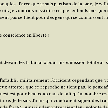
uples ! Parce que je suis par­ti­san de la paix, je refu
soit. Je vou­drais aus­si dire ce que j’en­tends par guer
ssent pas se tuent pour des gens qui se connaissent m
de conscience en liberté !
t devant les tri­bu­naux pour insou­mis­sion totale au s
af­fai­blir mili­tai­re­ment l’Oc­ci­dent cepen­dant que 
veux attes­ter que ce reproche ne tient pas. Je peux aff
 l’Ouest est pour beau­coup dans le fait qu’un nombre cr
aire. Je le sais d’a­mis qui vou­draient signer des trai
s de l’O­TAN. Ain­si ils démon­tre­raient leur volon­té d