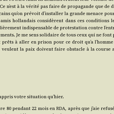
e n’est à la véri­té pas faire de pro­pa­gande que de d
i­cains qu’on pré­voit d’ins­tal­ler la grande menace pou
amis hol­lan­dais consi­dèrent dans ces condi­tions l
iè­re­ment indis­pen­sable de pro­tes­ta­tion contre l’en­
ments. Je me sens soli­daire de tous ceux qui ne font 
 prêts à aller en pri­son pour ce droit qu’a l’homme
i veulent la paix doivent faire obs­tacle à la course 
i appris votre situa­tion qu’hier.
re 80 pen­dant 22 mois en RDA, après que j’aie refu­sé