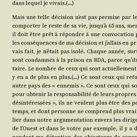
dans lequel je vivais.(…)
Mais une telle déci­sion n’est pas per­mise par l
com­por­ter le reste de sa vie, jus­qu’à 65 ans, m
il doit être prêt à répondre à une convo­ca­tion p
les consé­quences de ma déci­sion et j’al­lais en pr
vais fait, je n’é­tait pas iso­lé. Chaque année, 
sont condam­nés à la pri­son en RDA, parce qu’ils 
taire. Le nombre de ceux qui sont actuel­le­ment e
y en a de plus en plus.(…) Ce sont ceux qui ref
autre pays des « enne­mis ». Ce sont ceux qui sont
pour obte­nir la res­pon­sa­bi­li­té de leurs propr
dés­in­té­res­sées », ils ne veulent plus être des
temps, et dont per­sonne ne com­prend plus vrai­
lier dans notre argu­men­ta­tion envers les diri­g
de l’Ouest et dans le votre par exemple, il y a d
pen­dant ma déten­tion des objec­teurs de consci