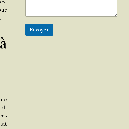
es­
our
.
Envoyer
à
s de
ol­
ices
­tat