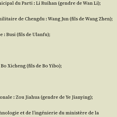
­ci­pal du Par­ti : Li Rui­han (gendre de Wan Li);
mili­taire de Cheng­du : Wang Jun (fils de Wang Zhen);
 : Busi (fils de Ulanfu);
 Bo Xicheng (fils de Bo Yibo);
­nale : Zou Jia­hua (gendre de Ye Jianying);
no­lo­gie et de l’in­gé­nie­rie du minis­tère de la