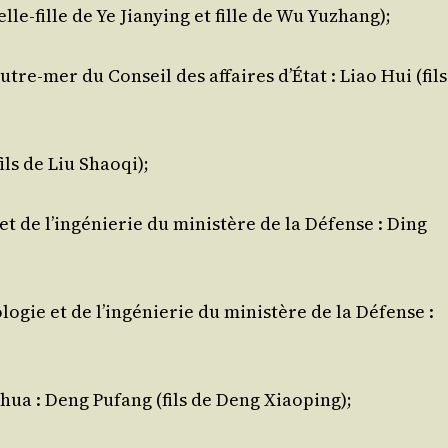
le-fille de Ye Jia­nying et fille de Wu Yuzhang);
utre-mer du Conseil des affaires d’É­tat : Liao Hui (fils
ils de Liu Shaoqi);
 et de l’in­gé­nie­rie du minis­tère de la Défense : Ding
lo­gie et de l’in­gé­nie­rie du minis­tère de la Défense :
g­hua : Deng Pufang (fils de Deng Xiaoping);