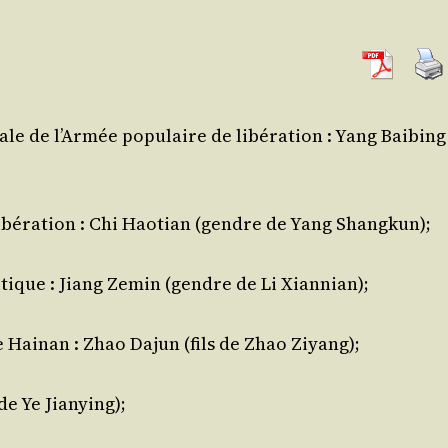
le de l’Ar­mée popu­laire de libé­ra­tion : Yang Bai­bing
libé­ra­tion : Chi Hao­tian (gendre de Yang Shangkun);
tique : Jiang Zemin (gendre de Li Xiannian);
e Hai­nan : Zhao Dajun (fils de Zhao Ziyang);
de Ye Jianying);