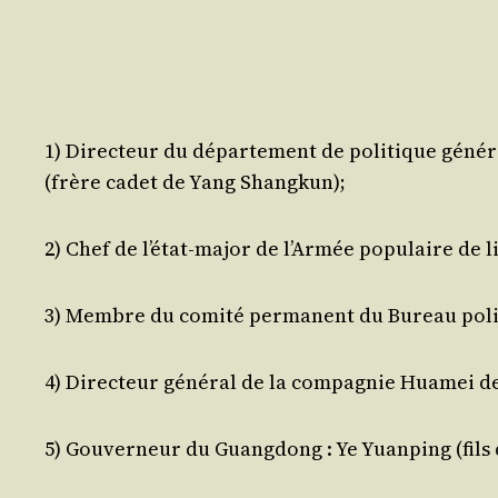
1) Direc­teur du dépar­te­ment de poli­tique géné­ra
(frère cadet de Yang Shangkun);
2) Chef de l’é­tat-major de l’Ar­mée popu­laire de 
3) Membre du comi­té per­ma­nent du Bureau poli­
4) Direc­teur géné­ral de la com­pa­gnie Hua­mei d
5) Gou­ver­neur du Guang­dong : Ye Yuan­ping (fils 