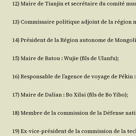
12) Maire de Tian­jin et secré­taire du comi­té muni
13) Com­mis­saire poli­tique adjoint de la région 
14) Pré­sident de la Région auto­nome de Mon­go­lie
15) Maire de Batou : Wujie (fils de Ulanfu);
16) Res­pon­sable de l’a­gence de voyage de Pékin :
17) Maire de Dalian : Bo Xilai (fils de Bo Yibo);
18) Membre de la com­mis­sion de la Défense natio
19) Ex-vice-pré­sident de la com­mis­sion de la tech­