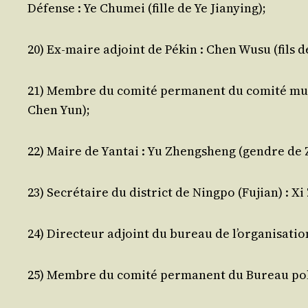
Défense : Ye Chu­mei (fille de Ye Jianying);
20) Ex-maire adjoint de Pékin : Chen Wusu (fils d
21) Membre du comi­té per­ma­nent du comi­té muni­
Chen Yun);
22) Maire de Yan­tai : Yu Zheng­sheng (gendre de
23) Secré­taire du dis­trict de Ning­po (Fujian) : X
24) Direc­teur adjoint du bureau de l’or­ga­ni­sa­ti
25) Membre du comi­té per­ma­nent du Bureau poli­