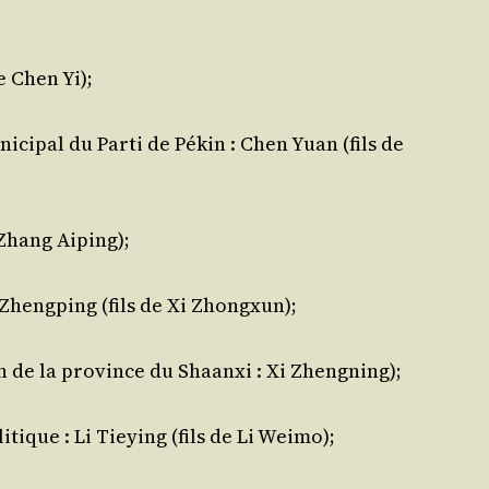
e Chen Yi);
ci­pal du Par­ti de Pékin : Chen Yuan (fils de
 Zhang Aiping);
i Zheng­ping (fils de Xi Zhongxun);
on de la pro­vince du Shaan­xi : Xi Zhengning);
tique : Li Tieying (fils de Li Weimo);