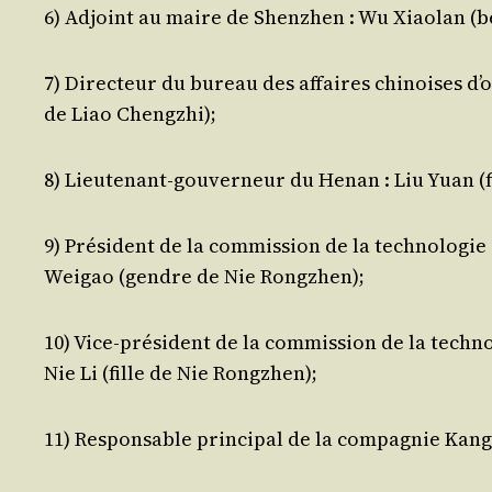
6) Adjoint au maire de Shenz­hen : Wu Xiao­lan (bel
7) Direc­teur du bureau des affaires chi­noises d’o
de Liao Chengzhi);
8) Lieu­te­nant-gou­ver­neur du Henan : Liu Yuan (f
9) Pré­sident de la com­mis­sion de la tech­no­lo­gie
Wei­gao (gendre de Nie Rongzhen);
10) Vice-pré­sident de la com­mis­sion de la tech­no­
Nie Li (fille de Nie Rongzhen);
11) Res­pon­sable prin­ci­pal de la com­pa­gnie Kan