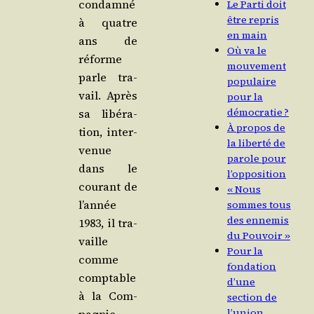
condam­né
Le Parti doit
être repris
à quatre
en main
ans de
Où va le
réforme
mouvement
parle tra­
populaire
vail. Après
pour la
démocratie ?
sa libé­ra­
À propos de
tion, inter­
la liberté de
ve­nue
parole pour
dans le
l’opposition
cou­rant de
« Nous
l’an­née
sommes tous
des ennemis
1983, il tra­
du Pouvoir »
vaille
Pour la
comme
fondation
comp­table
d’une
à la Com­
section de
l’union