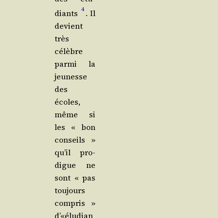
4
diants
. Il
devient
très
célèbre
par­mi la
jeu­nesse
des
écoles,
même si
les « bon
conseils »
qu’il pro­
digue ne
sont « pas
tou­jours
com­pris »
d’«éludian