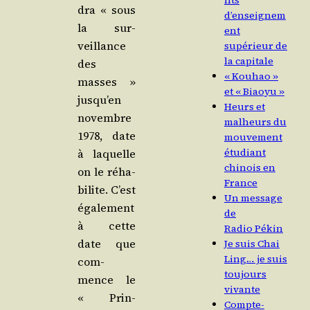
nts
dra « sous
d’enseignem
la sur­
ent
veillance
supérieur de
la capitale
des
« Kouhao »
masses »
et « Biaoyu »
jus­qu’en
Heurs et
novembre
malheurs du
1978, date
mouvement
étudiant
à laquelle
chinois en
on le réha­
France
bi­lite. C’est
Un message
éga­le­ment
de
à cette
Radio Pékin
date que
Je suis Chai
Ling… je suis
com­
toujours
mence le
vivante
« Prin­
Compte-