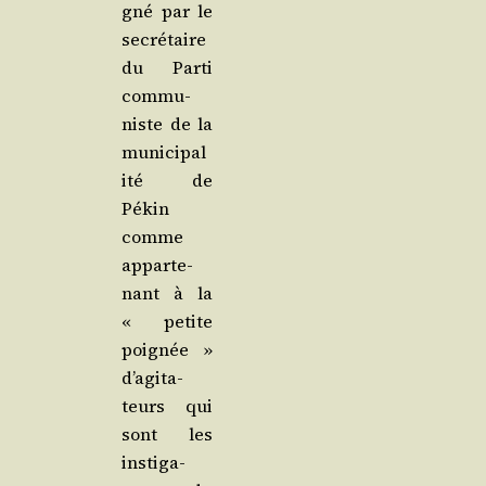
gné par le
secré­taire
du Par­ti
com­mu­
niste de la
muni­ci­pa­l
i­té de
Pékin
comme
appar­te­
nant à la
« petite
poi­gnée »
d’a­gi­ta­
teurs qui
sont les
ins­ti­ga­