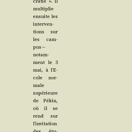
cra­tie ». Il
mul­ti­plie
ensuite les
inter­ven­
tions sur
les cam­
pus —
notam­
ment le 3
mai, à l’E­
cole nor­
male
supé­rieure
de Pékin,
où il se
rend sur
l’in­vi­ta­tion
des étu­