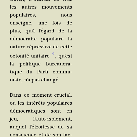
les autres mou­ve­ments
popu­laires, nous
enseigne, une fois de
plus, qu’à l’é­gard de la
démo­cra­tie popu­laire la
nature répres­sive de cette
6
octo­ni­té uni­taire
, qu’est
la poli­tique bureau­cra­
tique du Par­ti com­mu­
niste, n’a pas changé.
Dans ce moment cru­cial,
où les inté­rêts popu­laires
démo­cra­tiques sont en
jeu, l’au­to-iso­le­ment,
auquel l’é­troi­tesse de sa
conscience et de son tac­