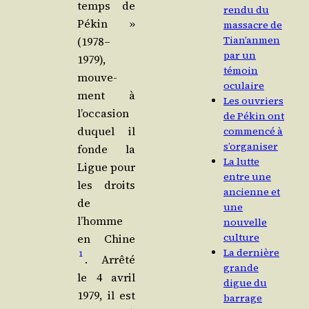
temps de
rendu du
Pékin »
massacre de
Tian’anmen
(1978 –
par un
1979),
témoin
mou­ve­
oculaire
ment à
Les ouvriers
l’oc­ca­sion
de Pékin ont
duquel il
commencé à
s’organiser
fonde la
La lutte
Ligue pour
entre une
les droits
ancienne et
de
une
l’homme
nouvelle
culture
en Chine
La dernière
1
. Arrê­té
grande
le 4 avril
digue du
1979, il est
barrage