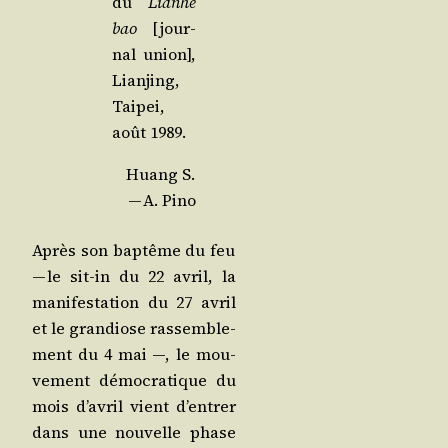
du
Lianhe
bao
[jour­
nal union],
Lian­jing,
Tai­pei,
août 1989.
Huang S.
— A. Pino
Après son bap­tême du feu
— le sit-in du 22 avril, la
mani­fes­ta­tion du 27 avril
et le gran­diose ras­sem­ble­
ment du 4 mai —, le mou­
ve­ment démo­cra­tique du
mois d’a­vril vient d’en­trer
dans une nou­velle phase