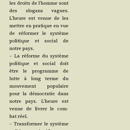
les droits de l’homme sont
des slo­gans vagues.
L’heure est venue de les
mettre en pra­tique en vue
de réfor­mer le sys­tème
poli­tique et social de
notre pays.
– La réforme du sys­tème
poli­tique et social doit
être le pro­gramme de
lutte à long terme du
mou­ve­ment popu­laire
pour la démo­cra­tie dans
notre pays. L’heure est
venue de livrer le com­
bat réel.
– Trans­for­mer le sys­tème