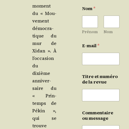
moment
Nom
*
du « Mou­
ve­ment
démo­cra­
Prénom
Nom
tique du
mur de
E-mail
*
Xidan ». À
l’oc­ca­sion
du
dixième
Titre et numéro
anni­ver­
de la revue
saire du
« Prin­
temps de
Pékin »,
Commentaire
qui se
ou message
trouve