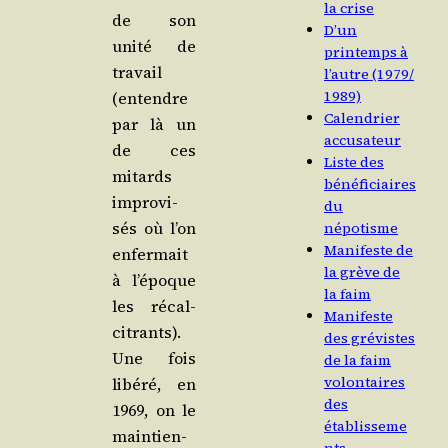
la crise
de son
D’un
uni­té de
printemps à
tra­vail
l’autre (1979/​
1989)
(entendre
Calendrier
par là un
accusateur
de ces
Liste des
mitards
bénéficiaires
impro­vi­
du
sés où l’on
népotisme
Manifeste de
enfer­mait
la grève de
à l’é­poque
la faim
les récal­
Manifeste
ci­trants).
des grévistes
Une fois
de la faim
volontaires
libé­ré, en
des
1969, on le
établisseme
main­tien­