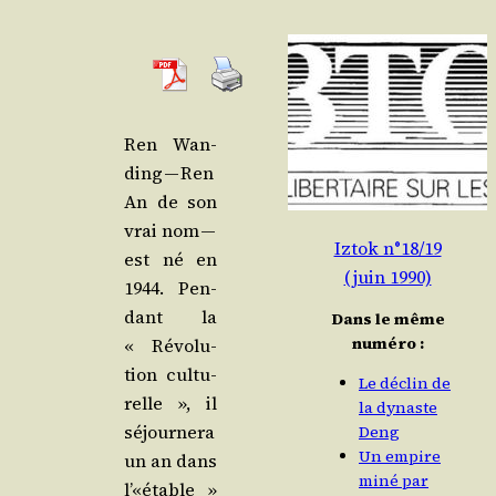
Ren Wan­
ding — Ren
An de son
vrai nom —
Iztok n°18/19
est né en
(juin 1990)
1944. Pen­
dant la
Dans le même
numéro :
« Révo­lu­
tion cultu­
Le déclin de
relle », il
la dynaste
séjour­ne­ra
Deng
Un empire
un an dans
miné par
l’«étable »