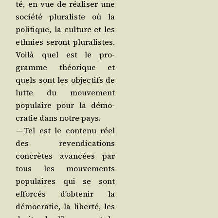
té, en vue de réa­li­ser une
socié­té plu­ra­liste où la
poli­tique, la culture et les
eth­nies seront plu­ra­listes.
Voi­là quel est le pro­
gramme théo­rique et
quels sont les objec­tifs de
lutte du mou­ve­ment
popu­laire pour la démo­
cra­tie dans notre pays.
— Tel est le conte­nu réel
des reven­di­ca­tions
concrètes avan­cées par
tous les mou­ve­ments
popu­laires qui se sont
effor­cés d’ob­te­nir la
démo­cra­tie, la liber­té, les