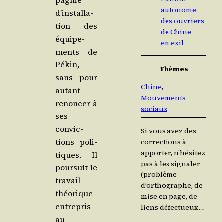
pa­gnie
autonome
d’ins­tal­la­
des ouvriers
tion des
de Chine
équi­pe­
en exil
ments de
Pékin,
Thèmes
sans pour
Chine
, 
autant
Mouvements
renon­cer à
sociaux
ses
convic­
Si vous avez des
tions poli­
corrections à
apporter, n’hésitez
tiques. Il
pas à les signaler
pour­suit le
(problème
tra­vail
d’orthographe, de
théo­rique
mise en page, de
entre­pris
liens défectueux…
au