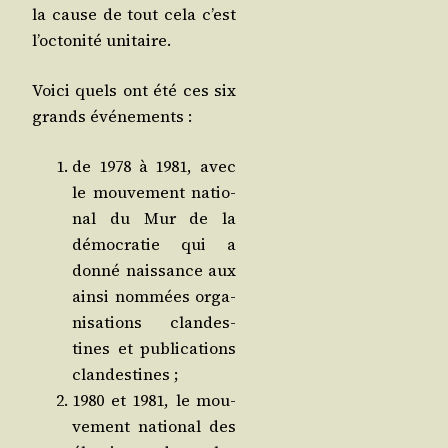
la cause de tout cela c’est
l’oc­to­ni­té unitaire.
Voi­ci quels ont été ces six
grands événements :
de 1978 à 1981, avec
le mou­ve­ment natio­
nal du Mur de la
démo­cra­tie qui a
don­né nais­sance aux
ain­si nom­mées orga­
ni­sa­tions clan­des­
tines et publi­ca­tions
clandestines ;
1980 et 1981, le mou­
ve­ment natio­nal des