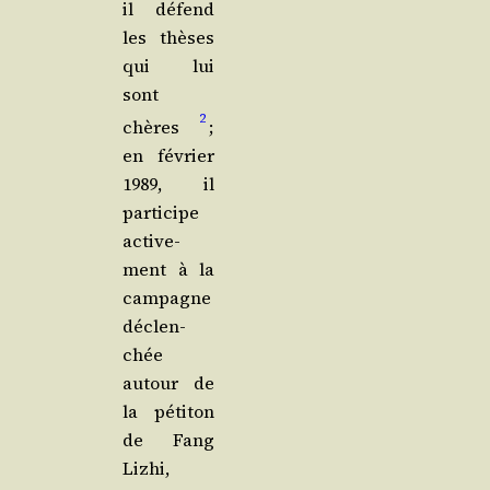
il défend
les thèses
qui lui
sont
2
chères
;
en février
1989, il
par­ti­cipe
acti­ve­
ment à la
cam­pagne
déclen­
chée
autour de
la péti­ton
de Fang
Liz­hi,