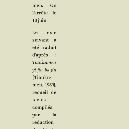
men. On
l’ar­rête le
10 juin.
Le texte
sui­vant a
été tra­duit
d’a­près :
Tian’an­men
yi jiu ba jiu
[Tian’an­
men, 1989],
recueil de
textes
com­pi­lés
par la
rédac­tion