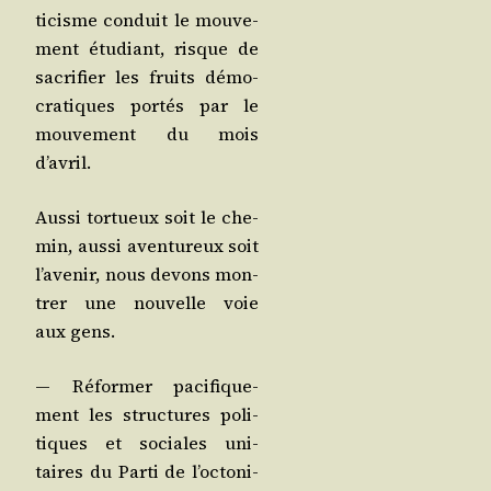
ti­cisme conduit le mou­ve­
ment étu­diant, risque de
sacri­fier les fruits démo­
cra­tiques por­tés par le
mou­ve­ment du mois
d’avril.
Aus­si tor­tueux soit le che­
min, aus­si aven­tu­reux soit
l’a­ve­nir, nous devons mon­
trer une nou­velle voie
aux gens.
— Réfor­mer paci­fi­que­
ment les struc­tures poli­
tiques et sociales uni­
taires du Par­ti de l’oc­to­ni­