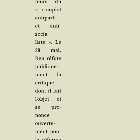
teurs du
« com­plot
anti­par­ti
et anti-
socia­
liste ». Le
28 mai,
Ren réfute
publi­que­
ment la
cri­tique
dont il fait
l’ob­jet et
se pro­
nonce
ouver­te­
ment pour
la réforme