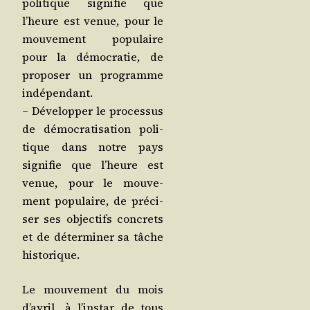
poli­tique signi­fie que
l’heure est venue, pour le
mou­ve­ment popu­laire
pour la démo­cra­tie, de
pro­po­ser un pro­gramme
indépendant.
– Déve­lop­per le pro­ces­sus
de démo­cra­ti­sa­tion poli­
tique dans notre pays
signi­fie que l’heure est
venue, pour le mou­ve­
ment popu­laire, de pré­ci­
ser ses objec­tifs concrets
et de déter­mi­ner sa tâche
historique.
Le mou­ve­ment du mois
d’a­vril, à l’ins­tar de tous