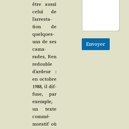
être aus­si
celui de
l’ar­res­ta­
tion de
quelques-
uns de ses
Envoyer
cama­
rades, Ren
redouble
d’ar­deur :
en octobre
1988, il dif­
fuse, par
exemple,
un texte
com­mé­
mo­ra­tif où