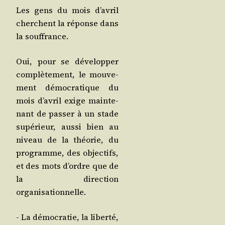
Les gens du mois d’a­vril
cherchent la réponse dans
la souffrance.
Oui, pour se déve­lop­per
com­plè­te­ment, le mou­ve­
ment démo­cra­tique du
mois d’a­vril exige main­te­
nant de pas­ser à un stade
supé­rieur, aus­si bien au
niveau de la théo­rie, du
pro­gramme, des objec­tifs,
et des mots d’ordre que de
la direc­tion
organisationnelle.
- La démo­cra­tie, la liber­té,