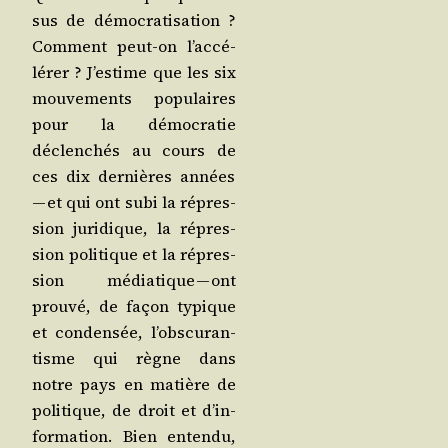
sus de démo­cra­ti­sa­tion ?
Com­ment peut-on l’ac­cé­
lé­rer ? J’es­time que les six
mou­ve­ments popu­laires
pour la démo­cra­tie
déclen­chés au cours de
ces dix der­nières années
— et qui ont subi la répres­
sion juri­dique, la répres­
sion poli­tique et la répres­
sion média­tique — ont
prou­vé, de façon typique
et conden­sée, l’obs­cu­ran­
tisme qui règne dans
notre pays en matière de
poli­tique, de droit et d’in­
for­ma­tion. Bien enten­du,