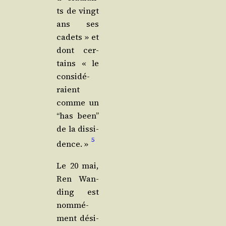
ts de vingt
ans ses
cadets » et
dont cer­
tains « le
consi­dé­
raient
comme un
“has been”
de la dis­si­
5
dence. »
Le 20 mai,
Ren Wan­
ding est
nom­mé­
ment dési­