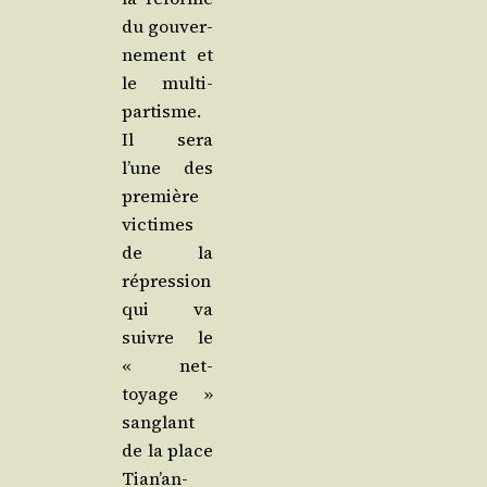
du gou­ver­
ne­ment et
le mul­ti­
par­tisme.
Il sera
l’une des
pre­mière
vic­times
de la
répres­sion
qui va
suivre le
« net­
toyage »
san­glant
de la place
Tian’an­