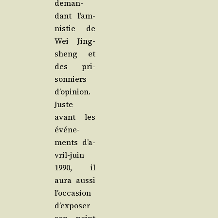
deman­
dant l’am­
nis­tie de
Wei Jing­
sheng et
des pri­
son­niers
d’o­pi­nion.
Juste
avant les
évé­ne­
ments d’a­
vril-juin
1990, il
aura aus­si
l’oc­ca­sion
d’ex­po­ser