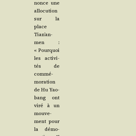
nonce une
allo­cu­tion
sur la
place
Tian’an­
men :
« Pour­quoi
les acti­vi­
tés de
com­mé­
mo­ra­tion
de Hu Yao­
bang ont
viré à un
mou­ve­
ment pour
la démo­