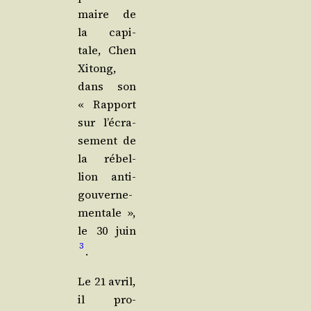
maire de
la capi­
tale, Chen
Xitong,
dans son
« Rap­port
sur l’é­cra­
se­ment de
la rébel­
lion anti­
gou­ver­ne­
men­tale »,
le 30 juin
3
.
Le 21 avril,
il pro­