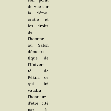
son point
de vue sur
la démo­
cra­tie et
les droits
de
l’homme
au Salon
démo­cra­
tique de
l’U­ni­ver­si­
té de
Pékin, ce
qui lui
vau­dra
l’hon­neur
d’être cité
par le