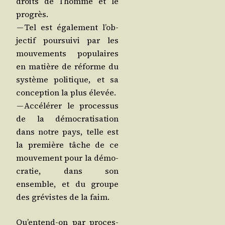
droits de l’homme et le
progrès.
— Tel est éga­le­ment l’ob­
jec­tif pour­sui­vi par les
mou­ve­ments popu­laires
en matière de réforme du
sys­tème poli­tique, et sa
concep­tion la plus élevée.
— Accé­lé­rer le pro­ces­sus
de la démo­cra­ti­sa­tion
dans notre pays, telle est
la pre­mière tâche de ce
mou­ve­ment pour la démo­
cra­tie, dans son
ensemble, et du groupe
des gré­vistes de la faim.
Qu’en­tend-on par pro­ces­