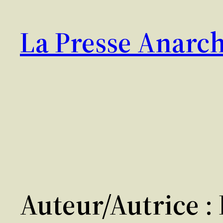
Aller
au
La Presse Anarch
contenu
Auteur/autrice :