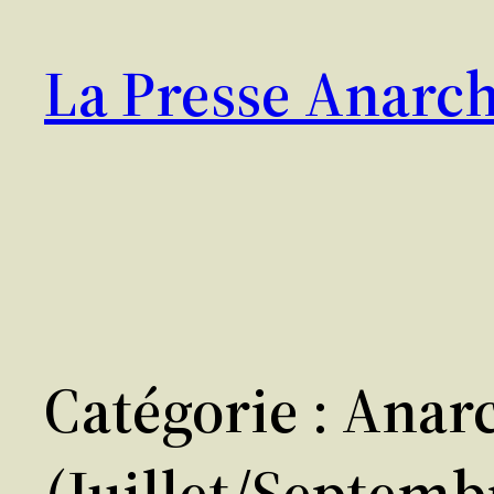
Aller
au
La Presse Anarch
contenu
Catégorie :
Anarc
(juillet/septemb