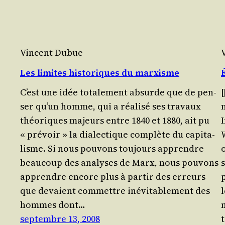
Vincent Dubuc
Les limites historiques du marxisme
C’est une idée tota­le­ment absurde que de pen­
[
ser qu’un homme, qui a réa­li­sé ses tra­vaux
théo­riques majeurs entre 1840 et 1880, ait pu
« pré­voir » la dia­lec­tique com­plète du capi­ta­
lisme. Si nous pou­vons tou­jours apprendre
o
beau­coup des ana­lyses de Marx, nous pou­vons
apprendre encore plus à par­tir des erreurs
p
que devaient com­mettre inévi­ta­ble­ment des
l
hommes dont…
septembre 13, 2008
t