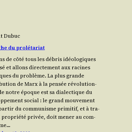
nt Dubuc
he du prolétariat
ns de côté tous les débris idéo­lo­giques
­sé et allons direc­te­ment aux racines
iques du pro­blème. La plus grande
bu­tion de Marx à la pen­sée révo­lu­tion­
de notre époque est sa dia­lec­tique du
op­pe­ment social : le grand mou­ve­ment
par­tir du com­mu­nisme pri­mi­tif, et à tra­
a pro­prié­té pri­vée, doit mener au com­
sme…