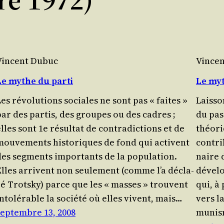
Vincent Dubuc
Vince
Le mythe du parti
Le myt
es révo­lu­tions sociales ne sont pas « faites »
Lais­so
par des par­tis, des groupes ou des cadres ;
du pas
lles sont 1e résul­tat de contra­dic­tions et de
théo­r
mou­ve­ments his­to­riques de fond qui activent
contri­
des seg­ments impor­tants de la popu­la­tion.
naire 
Elles arrivent non seule­ment (comme l’a décla­
déve­l
ré Trots­ky) parce que les « masses » trouvent
qui, à 
nto­lé­rable la socié­té où elles vivent, mais…
vers l
septembre 13, 2008
mu­ni