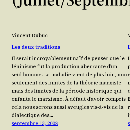
Vincent Dubuc
Les deux traditions
Il serait incroya­ble­ment naïf de pen­ser que le
L
léni­nisme fut la pro­duc­tion aber­rante d’un
seul homme. La mala­die vient de plus loin, non
e
seule­ment des limites de la théo­rie mar­xiste
mais des limites de la période his­to­rique qui
enfan­ta le mar­xisme. À défaut d’avoir com­pris
cela nous serons aus­si aveugles vis-à-vis de la
dia­lec­tique des…
i
septembre 13, 2008