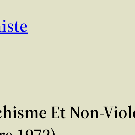
iste
hisme Et Non-Viol
re 1972)