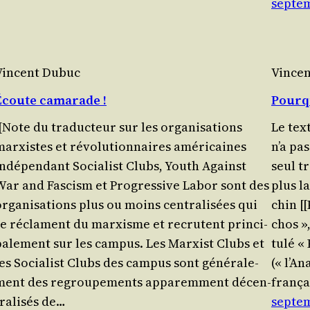
septem
Vincent Dubuc
Vince
Écoute camarade !
Pourqu
[Note du tra­duc­teur sur les orga­ni­sa­tions
Le tex
mar­xistes et révo­lu­tion­naires américaines
n’a pa
Indé­pen­dant Socia­list Clubs, Youth Against
seul tr
War and Fas­cism et Pro­gres­sive Labor sont des
plus l
rga­ni­sa­tions plus ou moins cen­tra­li­sées qui
chin [[
se réclament du mar­xisme et recrutent prin­ci­
chos »,
a­le­ment sur les cam­pus. Les Mar­xist Clubs et
tu­lé «
es Socia­list Clubs des cam­pus sont géné­ra­le­
(« l’A
ment des regrou­pe­ments appa­rem­ment décen­
fran­ç
ra­li­sés de…
septem