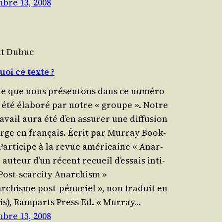
bre 13, 2008
nt Dubuc
oi ce texte ?
te que nous pré­sen­tons dans ce numé­ro
s été éla­bo­ré par notre « groupe ». Notre
a­vail aura été d’en assu­rer une dif­fu­sion
arge en français. Écrit par Mur­ray Book­
Par­ti­cipe à la revue amé­ri­caine « Anar­
 auteur d’un récent recueil d’essais inti­
 Post-scar­ci­ty Anar­chism »
narchisme post-pénu­riel », non tra­duit en
ais), Ram­parts Press Ed. « Mur­ray…
bre 13, 2008