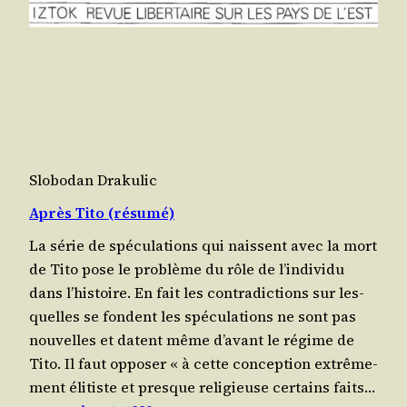
Slobodan Drakulic
Après Tito (résumé)
La série de spé­cu­la­tions qui naissent avec la mort
de Tito pose le pro­blème du rôle de l’individu
dans l’histoire. En fait les contra­dic­tions sur les­
quelles se fondent les spé­cu­la­tions ne sont pas
nou­velles et datent même d’avant le régime de
Tito. Il faut oppo­ser « à cette concep­tion extrê­me­
ment éli­tiste et presque reli­gieuse cer­tains faits…