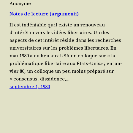
Anonyme
Notes de lecture (argumenti)
Il est indé­niable qu’il existe un renou­veau
d’intérêt envers les idées liber­taires. Un des
aspects de cet inté­rêt réside dans les recherches
uni­ver­si­taires sur les pro­blèmes liber­taires. En
mai 1980 a eu lieu aux USA un col­loque sur « la
pro­blé­ma­tique liber­taire aux États-Unis» ; en jan­
vier 80, un col­loque un peu moins pré­pa­ré sur
« consen­sus, dis­si­dence,…
septembre 1, 1980