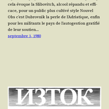
cela évoque la Sli­bo­vitch, alcool répan­du et effi­
cace, pour un public plus culti­vé style Nou­vel
Obs c’est Dubrov­nik la perle de l’Adriatique, enfin
pour les mili­tants le pays de l’autogestion gra­ti­fié
de leur sou­tien…
septembre 1, 1980