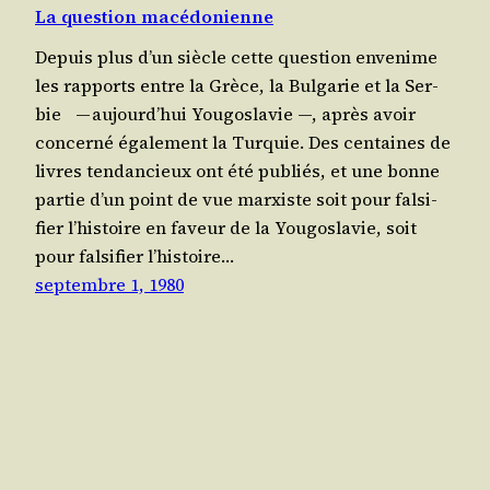
La question macédonienne
Depuis plus d’un siècle cette ques­tion enve­nime
les rap­ports entre la Grèce, la Bul­ga­rie et la Ser­
bie — aujourd’­hui You­go­sla­vie —, après avoir
concer­né éga­le­ment la Tur­quie. Des cen­taines de
livres ten­dan­cieux ont été publiés, et une bonne
par­tie d’un point de vue mar­xiste soit pour fal­si­
fier l’his­toire en faveur de la You­go­sla­vie, soit
pour fal­si­fier l’his­toire…
septembre 1, 1980