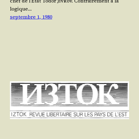
chef de l’É­tat Todor Jiv­kov. Contrai­re­ment à la
logique…
septembre 1, 1980