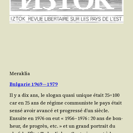
Meraklia
Bulgarie 1969 — 1979
Il y a dix ans, le slo­gan qua­si unique était 25=100
car en 25 ans de régime com­mu­niste le pays était
sen­sé avoir avan­cé et pro­gres­sé d’un siècle.
Ensuite en 1976 on eut « 1956 – 1976 : 20 ans de bon­
heur, de pro­grès, etc. » et un grand por­trait du