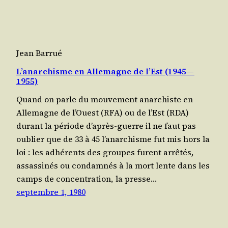
Jean Barrué
L’anarchisme en Allemagne de l’Est (1945 —
1955)
Quand on parle du mou­ve­ment anar­chiste en
Alle­magne de l’Ouest (RFA) ou de l’Est (RDA)
durant la période d’a­près-guerre il ne faut pas
oublier que de 33 à 45 l’a­nar­chisme fut mis hors la
loi : les adhé­rents des groupes furent arrê­tés,
assas­si­nés ou condam­nés à la mort lente dans les
camps de concen­tra­tion, la presse…
septembre 1, 1980