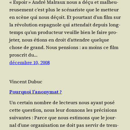
« Espoir » André Mal­raux nous a déçu et mal­heu­
reu­se­ment c’est plus le scé­na­riste que le met­teur
en scène qui nous déçoit. Et pour­tant d’un film sur
la révo­lu­tion espa­gnole qui atten­dait depuis long­
temps qu’un pro­duc­teur veuille bien le faire pro­
je­ter, nous étions en droit d’at­tendre quelque
chose de grand. Nous pen­sions : au moins ce film
pros­crit du…
décembre 10, 2008
Vincent Dubuc
Pourquoi l’anonymat ?
Un cer­tain nombre de lec­teurs nous ayant posé
cette ques­tion, nous leur don­nons les pré­ci­sions
suivantes : Parce que nous esti­mons que le jour­
nal d’une orga­ni­sa­tion ne doit pas ser­vir de trem­