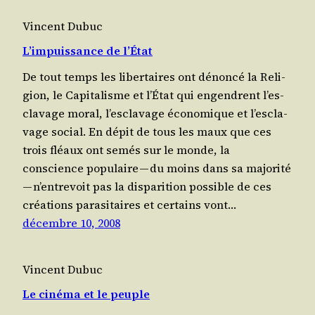
Vincent Dubuc
L’impuissance de l’État
De tout temps les liber­taires ont dénon­cé la Reli­
gion, le Capi­ta­lisme et l’É­tat qui engendrent l’es­
cla­vage moral, l’es­cla­vage éco­no­mique et l’es­cla­
vage social. En dépit de tous les maux que ces
trois fléaux ont semés sur le monde, la
conscience popu­laire — du moins dans sa majo­ri­té
— n’en­tre­voit pas la dis­pa­ri­tion pos­sible de ces
créa­tions para­si­taires et cer­tains vont…
décembre 10, 2008
Vincent Dubuc
Le cinéma et le peuple