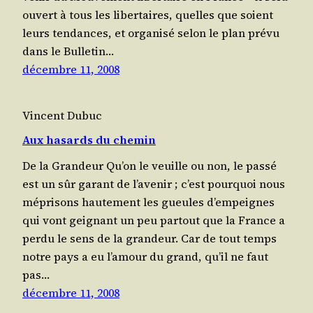
ouvert à tous les liber­taires, quelles que soient
leurs ten­dances, et orga­ni­sé selon le plan pré­vu
dans le Bul­le­tin…
décembre 11, 2008
Vincent Dubuc
Aux hasards du chemin
De la Grandeur Qu’on le veuille ou non, le pas­sé
est un sûr garant de l’a­ve­nir ; c’est pour­quoi nous
mépri­sons hau­te­ment les gueules d’empeignes
qui vont gei­gnant un peu par­tout que la France a
per­du le sens de la grandeur. Car de tout temps
notre pays a eu l’a­mour du grand, qu’il ne faut
pas…
décembre 11, 2008