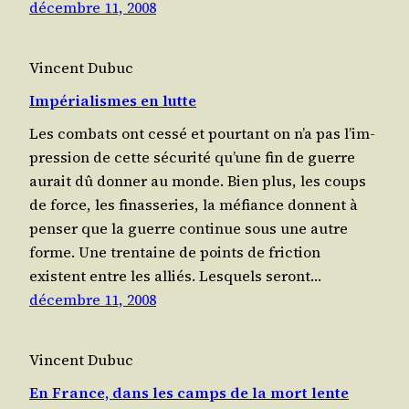
décembre 11, 2008
Vincent Dubuc
Impérialismes en lutte
Les com­bats ont ces­sé et pour­tant on n’a pas l’im­
pres­sion de cette sécu­ri­té qu’une fin de guerre
aurait dû don­ner au monde. Bien plus, les coups
de force, les finas­se­ries, la méfiance donnent à
pen­ser que la guerre conti­nue sous une autre
forme. Une tren­taine de points de fric­tion
existent entre les alliés. Les­quels seront…
décembre 11, 2008
Vincent Dubuc
En France, dans les camps de la mort lente