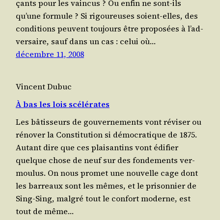
çants pour les vain­cus ? Ou enfin ne sont-ils
qu’une formule ? Si rigou­reuses soient-elles, des
condi­tions peuvent tou­jours être pro­po­sées à l’ad­
ver­saire, sauf dans un cas : celui où…
décembre 11, 2008
Vincent Dubuc
À bas les lois scélérates
Les bâtis­seurs de gou­ver­ne­ments vont révi­ser ou
réno­ver la Consti­tu­tion si démo­cra­tique de 1875.
Autant dire que ces plai­san­tins vont édi­fier
quelque chose de neuf sur des fon­de­ments ver­
mou­lus. On nous pro­met une nou­velle cage dont
les bar­reaux sont les mêmes, et le pri­son­nier de
Sing-Sing, mal­gré tout le confort moderne, est
tout de même…