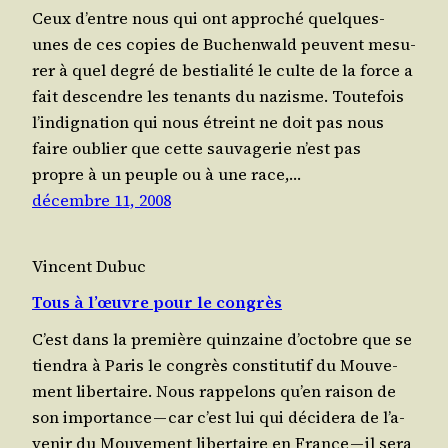
Ceux d’entre nous qui ont appro­ché quelques-
unes de ces copies de Buchen­wald peuvent mesu­
rer à quel degré de bes­tia­li­té le culte de la force a
fait des­cendre les tenants du nazisme. Tou­te­fois
l’in­di­gna­tion qui nous étreint ne doit pas nous
faire oublier que cette sau­va­ge­rie n’est pas
propre à un peuple ou à une race,…
décembre 11, 2008
Vincent Dubuc
Tous à l’œuvre pour le congrès
C’est dans la pre­mière quin­zaine d’oc­tobre que se
tien­dra à Paris le congrès consti­tu­tif du Mou­ve­
ment libertaire. Nous rap­pe­lons qu’en rai­son de
son impor­tance — car c’est lui qui déci­de­ra de l’a­
ve­nir du Mou­ve­ment liber­taire en France — il sera