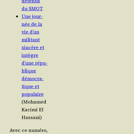
déte­nus
du SMOT
Une jour­
née de la
vie d’un
mili­tant
sin­cère et
intègre
d’une répu­
blique
démo­cra­
tique et
popu­laire
(Moha­med
Kaci­mi El
Hassani)
Avec ce numé­ro,