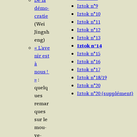
De la
Iztok n°9
démo­
Iztok n°10
cra­tie
Iztok n°11
(Wei
Iztok n°12
Jingsh
Iztok n°13
eng)
Iztok n°14
« L’ave
Iztok n°15
nir est
Iztok n°16
à
Iztok n°17
nous !
Iztok n°18/19
»
:
Iztok n°20
quelq
Iztok n°20 (supplément)
ues
remar
ques
sur le
mou­
ve­