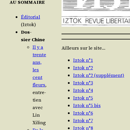
AU SOMMAIRE
Édi­to­rial
(Iztok)
Dos­
sier Chine
Il y a
Ailleurs sur le site…
trente
Iztok n°1
ans,
Iztok n°2
les
Iztok n°2 (supplément)
cent
Iztok n°3
fleurs
,
Iztok n°4
entre­
Iztok n°5
tien
Iztok n°5 bis
avec
Iztok n°6
Lin
Iztok n°7
Xiling
Iztok n°8