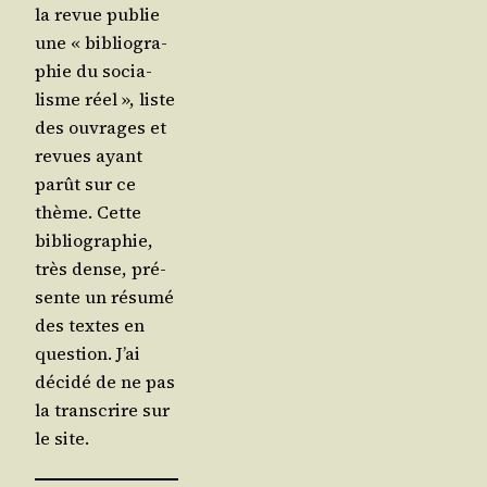
la revue publie
une « biblio­gra­
phie du socia­
lisme réel », liste
des ouvrages et
revues ayant
parût sur ce
thème. Cette
biblio­gra­phie,
très dense, pré­
sente un résu­mé
des textes en
ques­tion. J’ai
déci­dé de ne pas
la trans­crire sur
le site.