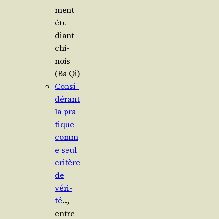
ment
étu­
diant
chi­
nois
(Ba Qi)
Consi­
dé­rant
la pra­
tique
comm
e seul
cri­tère
de
véri­
té
…,
entre­