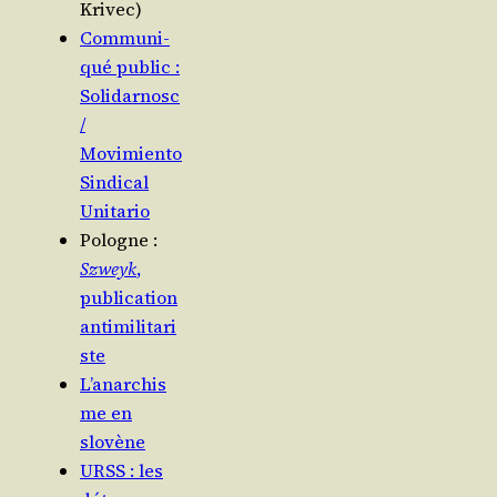
Krivec)
Com­mu­ni­
qué public :
Solidarnosc
/​
Movimiento
Sin­di­cal
Unitario
Pologne :
Szweyk
,
publi­ca­tion
antimilitari
ste
L’anarchis
me en
slovène
URSS : les