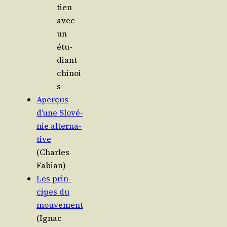
tien
avec
un
étu­
diant
chinoi
s
Aper­çus
d’une Slo­vé­
nie alter­na­
tive
(Charles
Fabian)
Les prin­
cipes du
mou­ve­ment
(Ignac