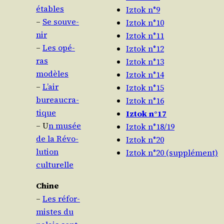
étables
Iztok n°9
–
Se sou­ve­
Iztok n°10
nir
Iztok n°11
–
Les opé­
Iztok n°12
ras
Iztok n°13
modèles
Iztok n°14
–
L’air
Iztok n°15
bureau­cra­
Iztok n°16
tique
Iztok n°17
– U
n musée
Iztok n°18/19
de la Révo­
Iztok n°20
lu­tion
Iztok n°20 (supplément)
culturelle
Chine
–
Les réfor­
mistes du