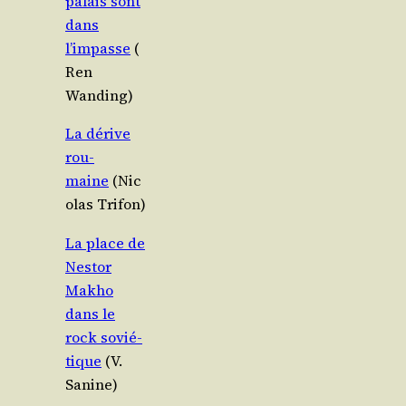
palais sont
dans
l’impasse
(
Ren
Wanding)
La dérive
rou­
maine
(Nic
o­las Trifon)
La place de
Nes­tor
Makho
dans le
rock sovié­
tique
(V.
Sanine)