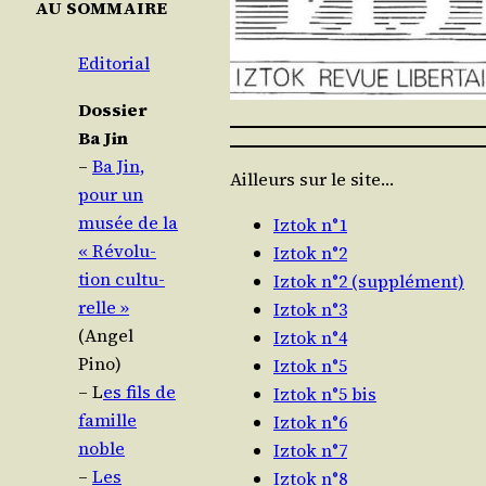
AU SOMMAIRE
Edi­to­rial
Dos­sier
Ba Jin
–
Ba Jin,
Ailleurs sur le site…
pour un
musée de la
Iztok n°1
« Révo­lu­
Iztok n°2
tion cultu­
Iztok n°2 (supplément)
relle »
Iztok n°3
(Angel
Iztok n°4
Pino)
Iztok n°5
– L
es fils de
Iztok n°5 bis
famille
Iztok n°6
noble
Iztok n°7
–
Les
Iztok n°8