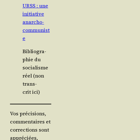
URSS : une
ini­tia­tive
anarcho-
communist
e
Biblio­gra­
phie du
socia­lisme
réel (non
trans­
crit ici)
Vos précisions,
commentaires et
corrections sont
appréciées,