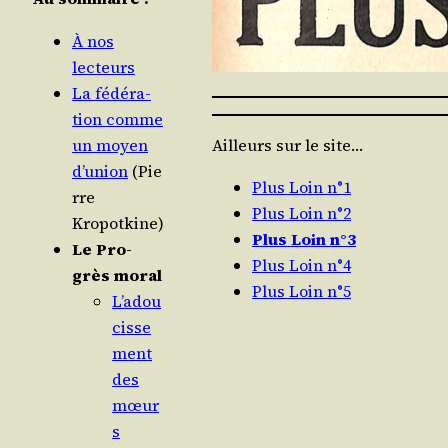
À nos
lecteurs
La fédé­ra­
tion comme
un moyen
Ailleurs sur le site…
d’union
(Pie
Plus Loin n°1
rre
Plus Loin n°2
Kropotkine)
Plus Loin n°3
Le Pro­
Plus Loin n°4
grès moral
Plus Loin n°5
L’adou
cisse
ment
des
mœur
s