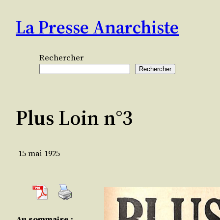
Aller
La Presse Anarchiste
au
contenu
Rechercher
Rechercher
Plus Loin n°3
15 mai 1925
Au som­maire :