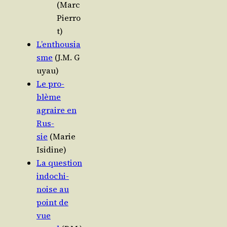
(Marc
Pierro
t)
L’enthousia
sme
(J.M. G
uyau)
Le pro­
blème
agraire en
Rus­
sie
(Marie
Isidine)
La ques­tion
indo­chi­
noise au
point de
vue