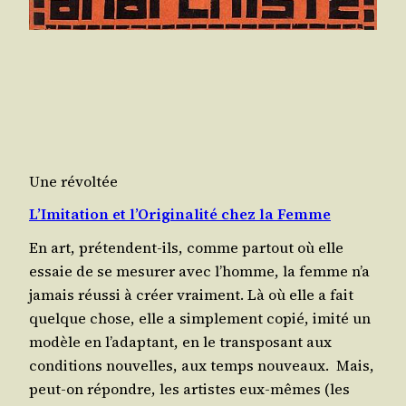
Une révoltée
L’Imitation et l’Originalité chez la Femme
En art, pré­tendent-ils, comme par­tout où elle
essaie de se mesu­rer avec l’homme, la femme n’a
jamais réus­si à créer vrai­ment. Là où elle a fait
quelque chose, elle a sim­ple­ment copié, imi­té un
modèle en l’adaptant, en le trans­po­sant aux
condi­tions nou­velles, aux temps nouveaux. Mais,
peut-on répondre, les artistes eux-mêmes (les