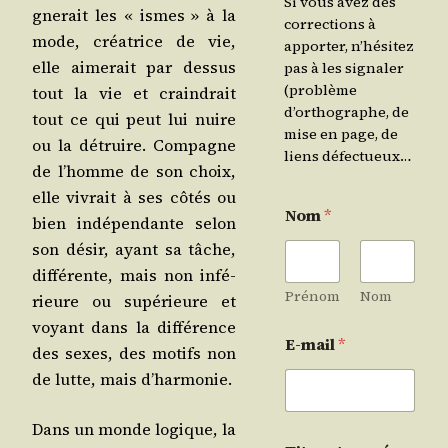
Si vous avez des
gne­rait les « ismes » à la
corrections à
mode, créa­trice de vie,
apporter, n’hésitez
elle aime­rait par des­sus
pas à les signaler
(problème
tout la vie et crain­drait
d’orthographe, de
tout ce qui peut lui nuire
mise en page, de
ou la détruire. Com­pagne
liens défectueux…
de l’homme de son choix,
elle vivrait à ses côtés ou
Nom
*
bien indé­pen­dante selon
son désir, ayant sa tâche,
dif­fé­rente, mais non infé­
Prénom
Nom
rieure ou supé­rieure et
voyant dans la dif­fé­rence
E-mail
*
des sexes, des motifs non
de lutte, mais d’harmonie.
Dans un monde logique, la