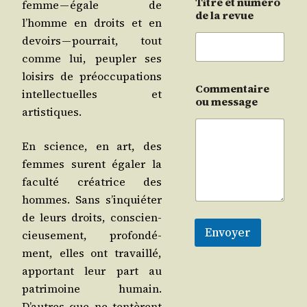
Titre et numéro
femme — égale de
de la revue
l’homme en droits et en
devoirs — pour­rait, tout
comme lui, peu­pler ses
loi­sirs de pré­oc­cu­pa­tions
Commentaire
intel­lec­tuelles et
ou message
artistiques.
En science, en art, des
femmes sur­ent éga­ler la
facul­té créa­trice des
hommes. Sans s’in­quié­ter
de leurs droits, conscien­
Envoyer
cieu­se­ment, pro­fon­dé­
ment, elles ont tra­vaillé,
appor­tant leur part au
patri­moine humain.
D’autres que ne ten­tèrent