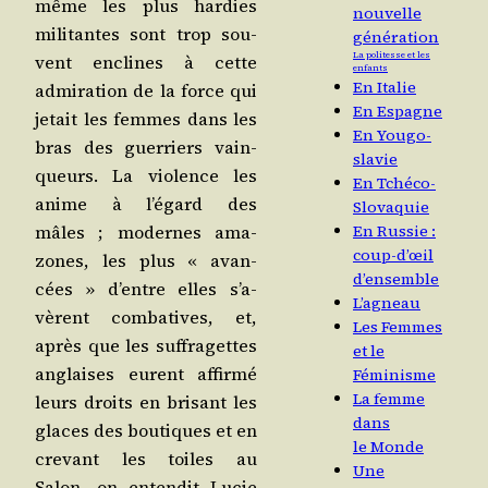
même les plus har­dies
nouvelle
mili­tantes sont trop sou­
génération
La politesse et les
vent enclines à cette
enfants
En Italie
admi­ra­tion de la force qui
En Espagne
jetait les femmes dans les
En Yougo-
bras des guer­riers vain­
slavie
queurs. La vio­lence les
En Tchéco-
anime à l’é­gard des
Slovaquie
mâles ; modernes ama­
En Russie :
coup-d’œil
zones, les plus « avan­
d’ensemble
cées » d’entre elles s’a­
L’agneau
vèrent com­ba­tives, et,
Les Femmes
après que les suf­fra­gettes
et le
anglaises eurent affir­mé
Féminisme
La femme
leurs droits en bri­sant les
dans
glaces des bou­tiques et en
le Monde
cre­vant les toiles au
Une
Salon, on enten­dit Lucie