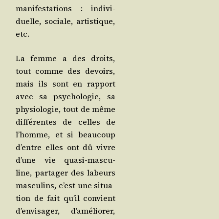
mani­fes­ta­tions : indi­vi­
duelle, sociale, artis­tique,
etc.
La femme a des droits,
tout comme des devoirs,
mais ils sont en rap­port
avec sa psy­cho­lo­gie, sa
phy­sio­lo­gie, tout de même
dif­fé­rentes de celles de
l’homme, et si beau­coup
d’entre elles ont dû vivre
d’une vie qua­si-mas­cu­
line, par­ta­ger des labeurs
mas­cu­lins, c’est une situa­
tion de fait qu’il convient
d’en­vi­sa­ger, d’a­mé­lio­rer,