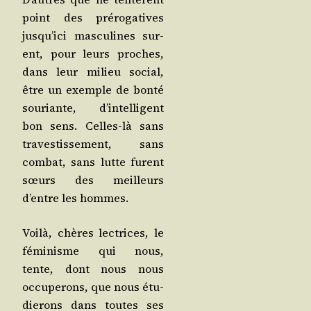
point des pré­ro­ga­tives
jus­qu’i­ci mas­cu­lines sur­
ent, pour leurs proches,
dans leur milieu social,
être un exemple de bon­té
sou­riante, d’in­tel­li­gent
bon sens. Celles-là sans
tra­ves­tis­se­ment, sans
com­bat, sans lutte furent
sœurs des meilleurs
d’entre les hommes.
Voi­là, chères lec­trices, le
fémi­nisme qui nous,
tente, dont nous nous
occu­pe­rons, que nous étu­
die­rons dans toutes ses