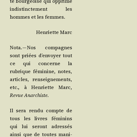
té bour­geoise qui opprime
indis­tinc­te­ment les
hommes et les femmes.
Hen­riette Marc
Nota. — Nos com­pagnes
sont priées d’en­voyer tout
ce qui concerne la
rubrique fémi­nine, notes,
articles, ren­sei­gne­ments,
etc., à Hen­riette Marc,
Revue Anar­chiste
.
Il sera ren­du compte de
tous les livres fémi­nins
qui lui seront adres­sés
ain­si que de toutes mani­