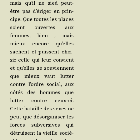
mais qu’il ne sied peut-
être pas d’é­ri­ger en prin­
cipe. Que toutes les places
soient ouvertes aux
femmes, bien ; mais
mieux encore qu’elles
sachent et puissent choi­
sir celle qui leur convient
et qu’elles se sou­viennent
que mieux vaut lut­ter
contre l’ordre social, aux
côtés des hommes que
lut­ter contre ceux-ci.
Cette bataille des sexes ne
peut que désor­ga­ni­ser les
forces sub­ver­sives qui
détruisent la vieille socié­