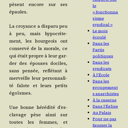
pèsent encore sur ses
le
épaules.
« fonctionna
risme
syndical »
La croyance a dis­pa­ru peu
Le mois
à peu, mais hypo­cri­te­
écoulé
ment, les bour­geois ont
Dans les
conser­vé de la morale, ce
Partis
qui était propre à leur gar­
politiques
Dans les
der des épouses dociles,
syndicats
sans pen­sée, reflé­tant à
À l’École
mer­veille leur per­son­na­li­
Dans les
té falote et leurs petits
groupement
égoïsmes.
s anarchistes
À la caserne
Dans l’Église
Une bonne héré­di­té d’es­
Au Palais
cla­vage pèse ain­si sur
Pour ne pas
toutes les femmes, et
fausser la