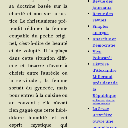
Revue des
sa doc­trine basée sur la
journaux
cha­ri­té et non sur la jus­
Revue des
revues
tice. Le chris­tia­nisme pré­
Simples
ten­dit rédi­mer la femme
aperçus
cou­pable du péché ori­gi­
Anarchie et
nel, c’est-à-dire de beau­té
Démocratie
et de volup­té. Il la pla­ça
Vive
dans cette situa­tion dif­fi­
Poincaré !
Histoire
cile et bizarre d’a­voir à
d’Alexandre
choi­sir entre l’au­réole ou
Millerand,
la ser­vi­tude ; la femme
président de
sor­tait du gyné­cée, mais
la
pour entrer à la cui­sine ou
République
ou l’assomption de
au couvent ; elle n’a­vait
Robert Macaire
La
Revue
rien gagné que cette héré­
Anarchiste
di­taire humi­li­té et cet
ouvre une
esprit mys­tique qui
enquête sur