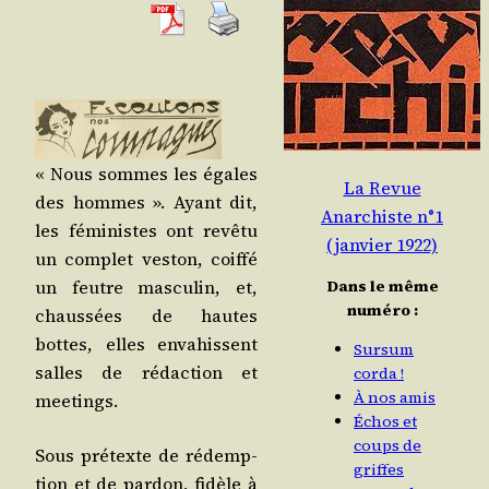
« Nous sommes les égales
La Revue
des hommes ». Ayant dit,
Anarchiste n°1
les fémi­nistes ont revê­tu
(janvier 1922)
un com­plet ves­ton, coif­fé
Dans le même
un feutre mas­cu­lin, et,
numéro :
chaus­sées de hautes
bottes, elles enva­hissent
Sursum
salles de rédac­tion et
corda !
À nos amis
meetings.
Échos et
coups de
Sous pré­texte de rédemp­
griffes
tion et de par­don, fidèle à