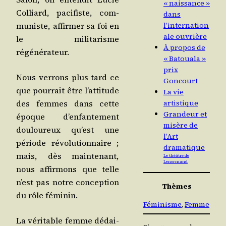
« naissance »
Col­liard, paci­fiste, com­
dans
mu­niste, affir­mer sa foi en
l’internation
ale ouvrière
le mili­ta­risme
À propos de
régénérateur.
« Batouala »
prix
Nous ver­rons plus tard ce
Goncourt
que pour­rait être l’at­ti­tude
La vie
des femmes dans cette
artistique
Grandeur et
époque d’en­fan­te­ment
misère de
dou­lou­reux qu’est une
l’Art
période révo­lu­tion­naire ;
dramatique
mais, dès main­te­nant,
Le théâtre de
Lenormand
nous affir­mons que telle
n’est pas notre concep­tion
Thèmes
du rôle féminin.
Féminisme
, 
Femme
La véri­table femme dédai­