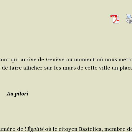
un ami qui arrive de Genève au moment où nous met­t
 de faire affi­cher sur les murs de cette ville un pla­c
Au pilo­ri
 numé­ro de
l’É­ga­li­té
où le citoyen Bas­te­li­ca, membre de