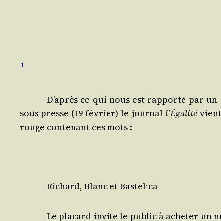
1
D’a­près ce qui nous est rap­por­té par 
sous presse (19 février) le jour­nal
l’É­ga­li­té
vient
rouge conte­nant ces mots :
Richard, Blanc et Bastelica
Le pla­card invite le public à ache­ter un