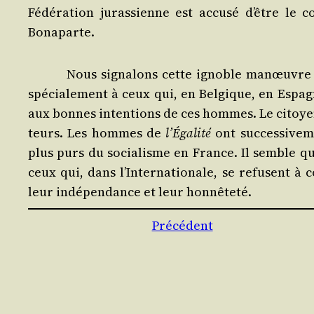
Fédé­ra­tion juras­sienne est accu­sé d’être le
Bonaparte.
Nous signa­lons cette ignoble manœuvre d
spé­cia­le­ment à ceux qui, en Bel­gique, en Espag
aux bonnes inten­tions de ces hommes. Le citoyen 
teurs. Les hommes de
l’É­ga­li­té
ont suc­ces­si­ve­
plus purs du socia­lisme en France. Il semble qu
ceux qui, dans l’In­ter­na­tio­nale, se refusent à
leur indé­pen­dance et leur honnêteté.
Précédent