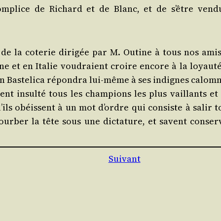
 com­plice de Richard et de Blanc, et de s’être ven­d
e la cote­rie diri­gée par M. Outine à tous nos amis
ne et en Ita­lie vou­draient croire encore à la loyau­té
Bas­te­li­ca répon­dra lui-même à ses indignes calom­n
ment insul­té tous les cham­pions les plus vaillants et
’ils obéissent à un mot d’ordre qui consiste à salir t
 cour­ber la tête sous une dic­ta­ture, et savent conser
Suivant