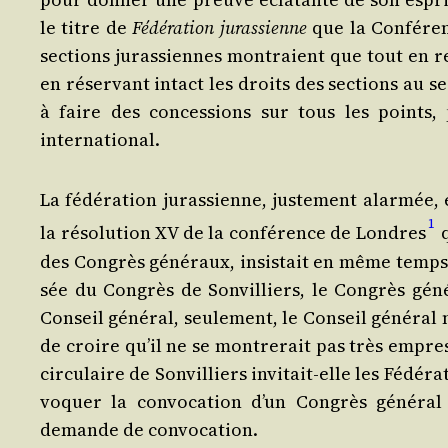
le titre de
Fédé­ra­tion juras­sienne
que la Confé­ren
sec­tions juras­siennes mon­traient que tout en re
en réser­vant intact les droits des sec­tions au sein
à faire des conces­sions sur tous les points
international.
La fédé­ra­tion juras­sienne, jus­te­ment alar­mée,
1
la réso­lu­tion XV de la confé­rence de Londres
q
des Congrès géné­raux, insis­tait en même temps
sée du Congrès de Son­vil­liers, le Congrès géné
Conseil géné­ral, seule­ment, le Conseil géné­ral 
de croire qu’il ne se mon­tre­rait pas très empres
cir­cu­laire de Son­vil­liers invi­tait-elle les Fédé­
vo­quer la convo­ca­tion d’un Congrès géné­ral
demande de convocation.