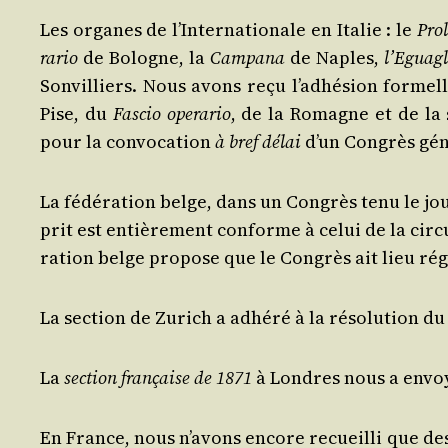
Les organes de l’In­ter­na­tio­nale en Ita­lie : le
Pro­l
ra­rio
de Bologne, la
Cam­pa­na
de Naples,
l’E­gua­g
Son­vil­liers. Nous avons reçu l’adhé­sion for­mel
Pise, du
Fas­cio ope­ra­rio
, de la Romagne et de la s
pour la convo­ca­tion
à bref délai
d’un Congrès gén
La fédé­ra­tion belge, dans un Congrès tenu le jou
prit est entiè­re­ment conforme à celui de la cir­cu
ra­tion belge pro­pose que le Congrès ait lieu ré
La sec­tion de Zurich a adhé­ré à la réso­lu­tion d
La
sec­tion fran­çaise de 1871
à Londres nous a envoyé 
En France, nous n’a­vons encore recueilli que des 