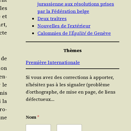
jurassienne aux résolutions prises
 les
par la Fédération belge
e et
Deux traîtres
art,
Nouvelles de l’extérieur
cte
Calomnies de l’
Égalité
de Genève
Thèmes
t de
Première Internationale
sion
en­
Si vous avez des corrections à apporter,
 le
n’hésitez pas à les signaler (problème
d’orthographe, de mise en page, de liens
mis
défectueux…
 la
pro­
une
Nom
*