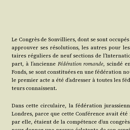
Le Congrès de Son­vil­liers, dont se sont occu­pés 
approu­ver ses réso­lu­tions, les autres pour le
taires régu­liers de neuf sec­tions de l’In­ter­na­
part, à l’an­cienne
Fédé­ra­tion romande
, scin­dé 
Fonds, se sont consti­tuées en une fédé­ra­tion no
le pre­mier acte a été d’a­dres­ser à toutes les fédé
teurs connaissent.
Dans cette cir­cu­laire, la fédé­ra­tion juras­sie
Londres, parce que cette Confé­rence avait été ir
par elle, étaient de la com­pé­tence d’un congr
pour don­ner une preuve écla­tante de son esprit d