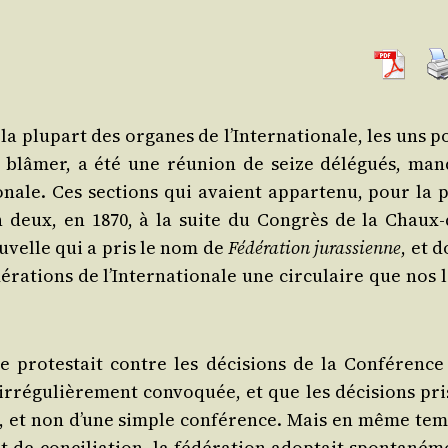
la plu­part des organes de l’In­ter­na­tio­nale, les uns 
s blâ­mer, a été une réunion de seize délé­gués, man­
tio­nale. Ces sec­tions qui avaient appar­te­nu, pour la 
en deux, en 1870, à la suite du Congrès de la Chaux-
u­velle qui a pris le nom de
Fédé­ra­tion juras­sienne
, et 
­ra­tions de l’In­ter­na­tio­nale une cir­cu­laire que nos 
nne pro­tes­tait contre les déci­sions de la Confé­rence
ré­gu­liè­re­ment convo­quée, et que les déci­sions pri
ès, et non d’une simple confé­rence. Mais en même tem
e conci­lia­tion, la fédé­ra­tion adop­tait spon­ta­né­m