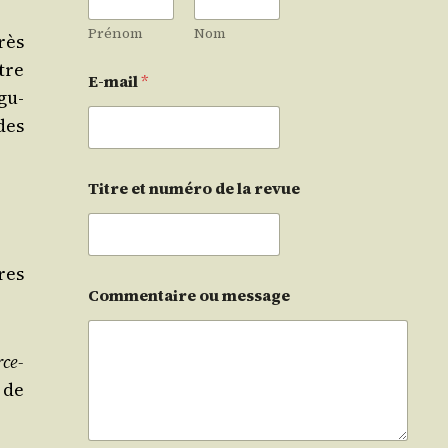
Prénom
Nom
rès
être
E-mail
*
gu­
 des
Titre et numéro de la revue
res
Commentaire ou message
­ce­
e de