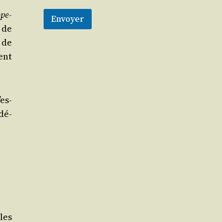
ope­
Envoyer
e de
 de
ent
’es­
édé­
les