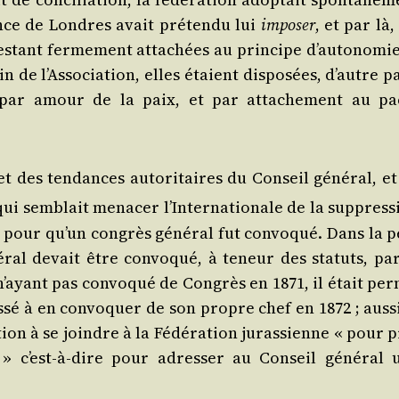
ce de Londres avait pré­ten­du lui
impo­ser
, et par là,
s­tant fer­me­ment atta­chées au prin­cipe d’au­to­no­mi
 de l’As­so­cia­tion, elles étaient dis­po­sées, d’autre p
, par amour de la paix, et par atta­che­ment au pa
 et des ten­dances auto­ri­taires du Conseil géné­ral, e
ui sem­blait mena­cer l’In­ter­na­tio­nale de la sup­pres­
 pour qu’un congrès géné­ral fut convo­qué. Dans la p
­ral devait être convo­qué, à teneur des sta­tuts, par
n’ayant pas convo­qué de Congrès en 1871, il était per­
­sé à en convo­quer de son propre chef en 1872 ; aus­si
ra­tion à se joindre à la Fédé­ra­tion juras­sienne « pour 
 » c’est-à-dire pour adres­ser au Conseil géné­ral 