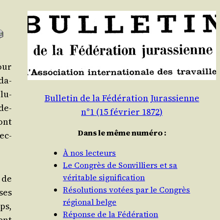
pour
da­
plu­
Bulletin de la Fédération Jurassienne
de-
n°1 (15 février 1872)
dont
Dans le même numéro :
lec­
À nos lecteurs
Le Congrès de Sonvilliers et sa
véritable signification
 de
Résolutions votées par le Congrès
ses
régional belge
ps,
Réponse de la Fédération
ent