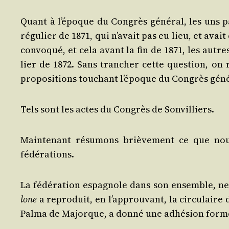
Quant à l’é­poque du Congrès géné­ral, les uns pa
régu­lier de 1871, qui n’a­vait pas eu lieu, et ava
convo­qué, et cela avant la fin de 1871, les autr
lier de 1872. Sans tran­cher cette ques­tion, on rés
pro­po­si­tions tou­chant l’é­poque du Congrès gén
Tels sont les actes du Congrès de Sonvilliers.
Main­te­nant résu­mons briè­ve­ment ce que nou
fédérations.
La fédé­ra­tion espa­gnole dans son ensemble, ne
lone
a repro­duit, en l’ap­prou­vant, la cir­cu­laire 
Pal­ma de Majorque, a don­né une adhé­sion form