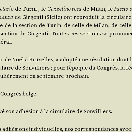
e­ta­rio
de Turin , le
Gaz­ze­ti­no rosa
de Milan, le
Fas­cio 
lian­za
de Gir­gen­ti (Sicile) ont repro­duit la cir­cu­lair
le de la sec­tion de Turin, de celle de Milan, de celle
ec­tion de Gir­gen­ti. Toutes ces sec­tions se pro­nonc
éral.
r de Noël à Bruxelles, a adop­té une réso­lu­tion dont l
­laire de Son­vil­liers ; pour l’é­poque du Congrès, la f
gu­liè­re­ment en sep­tembre prochain.
u Congrès belge.
son adhé­sion à la cir­cu­laire de Sonvilliers.
adhé­sions indi­vi­duelles, nos cor­res­pon­dances avec 