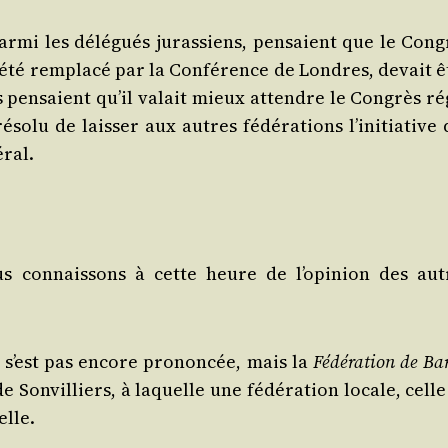
r­mi les délé­gués juras­siens, pen­saient que le Cong
it été rem­pla­cé par la Confé­rence de Londres, devait 
es pen­saient qu’il valait mieux attendre le Congrès ré
o­lu de lais­ser aux autres fédé­ra­tions l’i­ni­tia­tive
éral.
s connais­sons à cette heure de l’o­pi­nion des aut
 s’est pas encore pro­non­cée, mais la
Fédé­ra­tion de Bar
de Son­vil­liers, à laquelle une fédé­ra­tion locale, cell
elle.