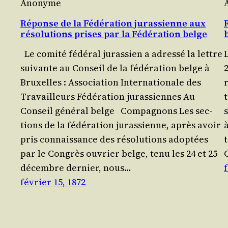
Anonyme
Réponse de la Fédération jurassienne aux
résolutions prises par la Fédération belge
Le comi­té fédé­ral juras­sien a adres­sé la lettre
sui­vante au Conseil de la fédé­ra­tion belge à
Bruxelles : Asso­cia­tion Inter­na­tio­nale des
Travailleurs Fédé­ra­tion jurassiennes Au
t
Conseil géné­ral belge Com­pa­gnons Les sec­
s
tions de la fédé­ra­tion juras­sienne, après avoir
pris connais­sance des réso­lu­tions adop­tées
par le Congrès ouvrier belge, tenu les 24 et 25
décembre der­nier, nous…
f
février 15, 1872