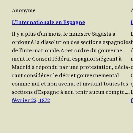
Anonyme
L’Internationale en Espagne
Il y a plus d’un mois, le ministre Sagas­ta a
ordon­né la dis­so­lu­tion des sec­tions espa­gnoles
de l’Internationale.À cet ordre du gou­ver­ne­
d
ment le Conseil fédé­ral espa­gnol sié­geant à
Madrid a répon­du par une pro­tes­ta­tion, décla­
rant consi­dé­rer le décret gou­ver­ne­men­tal
comme nul et non ave­nu, et invi­tant toutes les
sec­tions d’Espagne à n’en tenir aucun compte.…
février 22, 1872
f