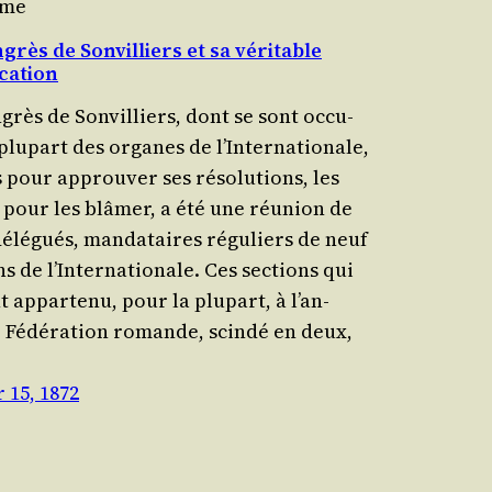
yme
grès de Sonvilliers et sa véritable
ication
grès de Son­vil­liers, dont se sont occu­
plu­part des organes de l’In­ter­na­tio­nale,
 pour approu­ver ses réso­lu­tions, les
 pour les blâ­mer, a été une réunion de
élé­gués, man­da­taires régu­liers de neuf
ns de l’In­ter­na­tio­nale. Ces sec­tions qui
 appar­te­nu, pour la plu­part, à l’an­
 Fédé­ra­tion romande, scin­dé en deux,
 15, 1872