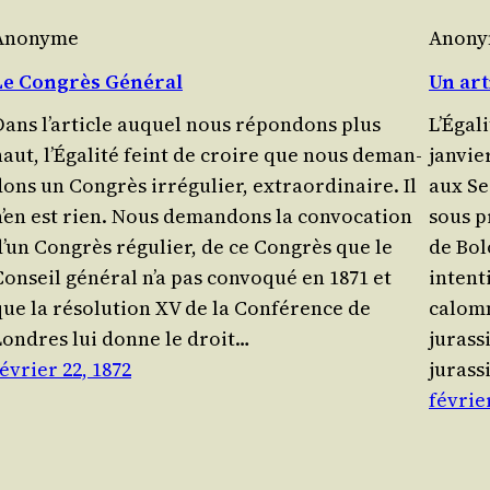
Anonyme
Anon
Le Congrès Général
Un arti
Dans l’article auquel nous répon­dons plus
L’Éga­
haut, l’Éga­li­té feint de croire que nous deman­
jan­vi
ons un Congrès irré­gu­lier, extra­or­di­naire. Il
aux Se
n’en est rien. Nous deman­dons la convo­ca­tion
sous p
d’un Congrès régu­lier, de ce Congrès que le
de Bolo
Conseil géné­ral n’a pas convo­qué en 1871 et
inten­t
que la réso­lu­tion XV de la Confé­rence de
calom­
Londres lui donne le droit…
jurassi
évrier 22, 1872
juras­
février