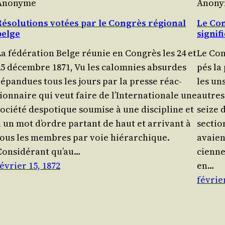
Anonyme
Anon
Résolutions votées par le Congrès régional
Le Con
belge
signif
La fédé­ra­tion Belge réunie en Congrès les 24 et
Le Con
25 décembre 1871, Vu les calom­nies absurdes
pés la 
répan­dues tous les jours par la presse réac­
les uns
ion­naire qui veut faire de l’In­ter­na­tio­nale une
autres
ocié­té des­po­tique sou­mise à une dis­ci­pline et
seize d
à un mot d’ordre par­tant de haut et arri­vant à
sec­tio
tous les membres par voie hiérarchique.
avaient
Consi­dé­rant qu’au…
cienne
évrier 15, 1872
en…
février