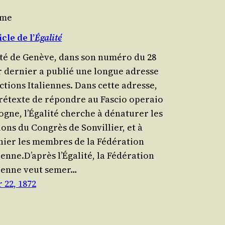
yme
cle de l’
Égalité
li­té de Genève, dans son numé­ro du 28
er der­nier a publié une longue adresse
c­tions Ita­liennes. Dans cette adresse,
ré­texte de répondre au Fas­cio ope­raio
gne, l’Éga­li­té cherche à déna­tu­rer les
ions du Congrès de Son­vil­lier, et à
nier les membres de la Fédé­ra­tion
enne.D’après l’Éga­li­té, la Fédé­ra­tion
sienne veut semer…
 22, 1872