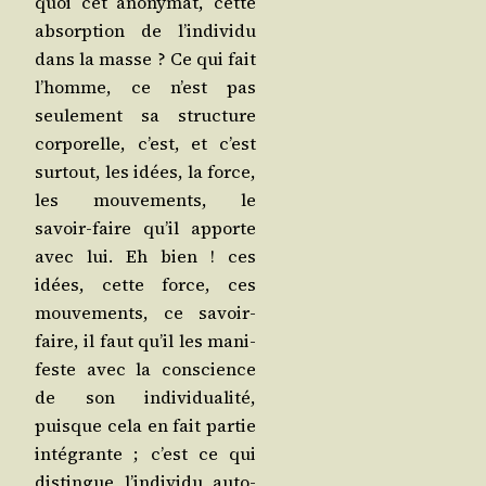
quoi cet ano­ny­mat, cette
absorp­tion de l’in­di­vi­du
dans la masse ? Ce qui fait
l’homme, ce n’est pas
seule­ment sa struc­ture
cor­po­relle, c’est, et c’est
sur­tout, les idées, la force,
les mou­ve­ments, le
savoir-faire qu’il apporte
avec lui. Eh bien ! ces
idées, cette force, ces
mou­ve­ments, ce savoir-
faire, il faut qu’il les mani­
feste avec la conscience
de son indi­vi­dua­li­té,
puisque cela en fait par­tie
inté­grante ; c’est ce qui
dis­tingue l’in­di­vi­du auto­