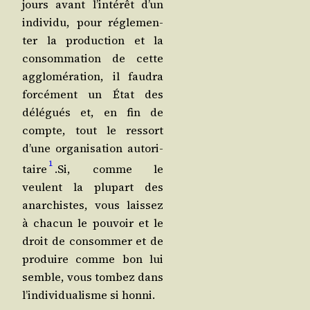
jours avant l’in­té­rêt d’un
indi­vi­du, pour régle­men­
ter la pro­duc­tion et la
consom­ma­tion de cette
agglo­mé­ra­tion, il fau­dra
for­cé­ment un État des
délé­gués et, en fin de
compte, tout le res­sort
d’une orga­ni­sa­tion auto­ri­
1
taire
.Si, comme le
veulent la plu­part des
anar­chistes, vous lais­sez
à cha­cun le pou­voir et le
droit de consom­mer et de
pro­duire comme bon lui
semble, vous tom­bez dans
l’in­di­vi­dua­lisme si honni.