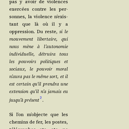
pas y avoir de vio­lences
exer­cées contre les per­
sonnes, la vio­lence n’exis­
tant que là où il y a
oppres­sion. Du reste,
si le
mou­ve­ment liber­taire, qui
nous mène à l’au­to­no­mie
indi­vi­duelle, détrui­ra tous
les pou­voirs poli­tiques et
sociaux, le pou­voir moral
n’au­ra pas le même sort, et il
est cer­tain qu’il pren­dra une
exten­sion qu’il n’a jamais eu
2
jus­qu’à pré­sent
.
Si l’on m’ob­jecte que les
che­mins de fer, les postes,