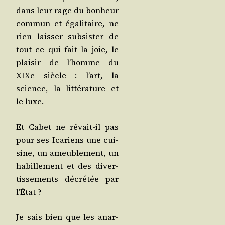
dans leur rage du bon­heur
com­mun et éga­li­taire, ne
rien lais­ser sub­sis­ter de
tout ce qui fait la joie, le
plai­sir de l’homme du
XIXe siècle : l’art, la
science, la lit­té­ra­ture et
le luxe.
Et Cabet ne rêvait-il pas
pour ses Ica­riens une cui­
sine, un ameu­ble­ment, un
habille­ment et des diver­
tis­se­ments décré­tée par
l’État ?
Je sais bien que les anar­