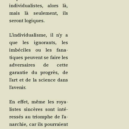
indi­vi­dua­listes, alors là,
mais là seule­ment, ils
seront logiques.
L’in­di­vi­dua­lisme, il n’y a
que les igno­rants, les
imbé­ciles ou les fana­
tiques peuvent se faire les
adver­saires de cette
garan­tie du pro­grès, de
l’art et de la science dans
l’avenir.
En effet, même les roya­
listes sin­cères sont inté­
res­sés au triomphe de l’a­
nar­chie, car ils pour­raient