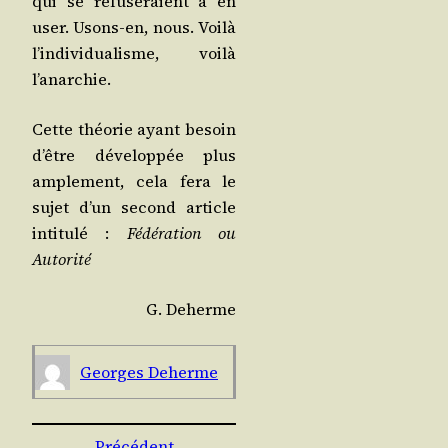
qui se refu­se­raient à en
user. Usons-en, nous. Voi­là
l’in­di­vi­dua­lisme, voi­là
l’anarchie.
Cette théo­rie ayant besoin
d’être déve­lop­pée plus
ample­ment, cela fera le
sujet d’un second article
inti­tu­lé :
Fédé­ra­tion ou
Autorité
G. Deherme
Georges Deherme
Précédent