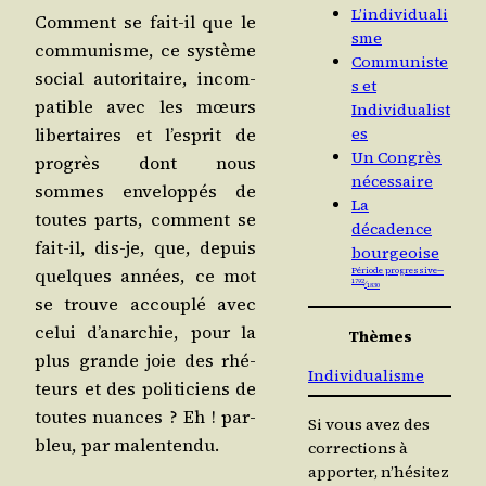
L’individuali
Com­ment se fait-il que le
sme
com­mu­nisme, ce sys­tème
Communiste
social auto­ri­taire, incom­
s et
pa­tible avec les mœurs
Individualist
liber­taires et l’es­prit de
es
Un Congrès
pro­grès dont nous
nécessaire
sommes enve­lop­pés de
La
toutes parts, com­ment se
décadence
fait-il, dis-je, que, depuis
bourgeoise
quelques années, ce mot
Période progressive —
1792
⁄
1830
se trouve accou­plé avec
celui d’a­nar­chie, pour la
Thèmes
plus grande joie des rhé­
Individualisme
teurs et des poli­ti­ciens de
toutes nuances ? Eh ! par­
Si vous avez des
bleu, par malentendu.
corrections à
apporter, n’hésitez