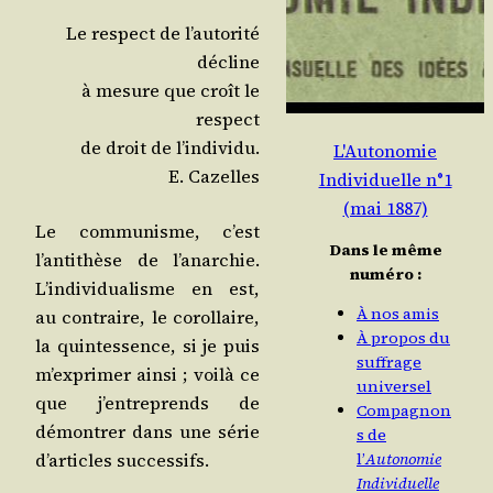
Le res­pect de l’au­to­ri­té
décline
à mesure que croît le
respect
de droit de l’individu.
L'Autonomie
E. Cazelles
Individuelle n°1
(mai 1887)
Le com­mu­nisme, c’est
Dans le même
l’an­ti­thèse de l’a­nar­chie.
numéro :
L’in­di­vi­dua­lisme en est,
À nos amis
au contraire, le corol­laire,
À propos du
la quin­tes­sence, si je puis
suffrage
m’ex­pri­mer ain­si ; voi­là ce
universel
que j’en­tre­prends de
Compagnon
démon­trer dans une série
s de
d’ar­ticles successifs.
l’
Autonomie
Individuelle