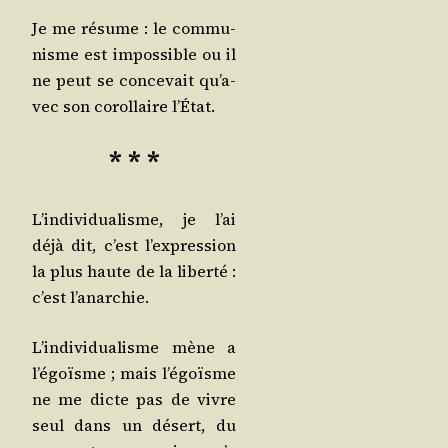
Je me résume : le com­mu­
nisme est impos­sible ou il
ne peut se conce­vait qu’a­
vec son corol­laire l’État.
* * *
L’in­di­vi­dua­lisme, je l’ai
déjà dit, c’est l’ex­pres­sion
la plus haute de la liber­té :
c’est l’anarchie.
L’in­di­vi­dua­lisme mène a
l’é­goïsme ; mais l’é­goïsme
ne me dicte pas de vivre
seul dans un désert, du