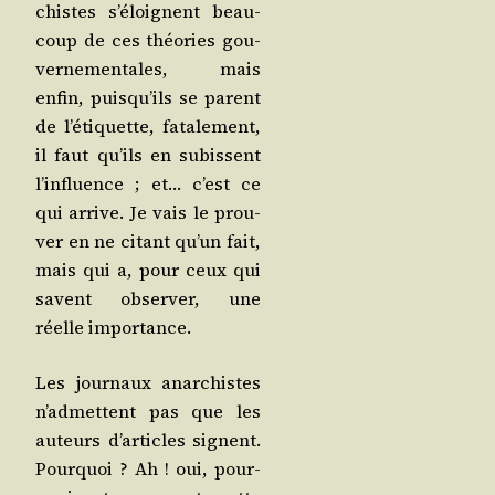
chistes s’é­loignent beau­
coup de ces théo­ries gou­
ver­ne­men­tales, mais
enfin, puis­qu’ils se parent
de l’é­ti­quette, fata­le­ment,
il faut qu’ils en subissent
l’in­fluence ; et… c’est ce
qui arrive. Je vais le prou­
ver en ne citant qu’un fait,
mais qui a, pour ceux qui
savent obser­ver, une
réelle importance.
Les jour­naux anar­chistes
n’ad­mettent pas que les
auteurs d’ar­ticles signent.
Pour­quoi ? Ah ! oui, pour­