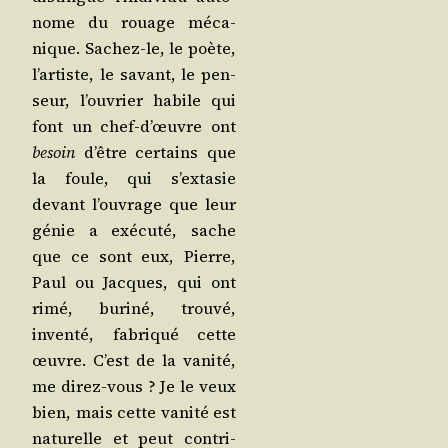
nome du rouage méca­
nique. Sachez-le, le poète,
l’ar­tiste, le savant, le pen­
seur, l’ou­vrier habile qui
font un chef-d’œuvre ont
besoin
d’être cer­tains que
la foule, qui s’ex­ta­sie
devant l’ou­vrage que leur
génie a exé­cu­té, sache
que ce sont eux, Pierre,
Paul ou Jacques, qui ont
rimé, buri­né, trou­vé,
inven­té, fabri­qué cette
œuvre. C’est de la vani­té,
me direz-vous ? Je le veux
bien, mais cette vani­té est
natu­relle et peut contri­