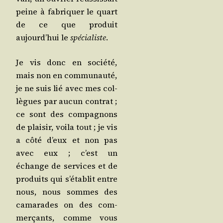
peine à fabri­quer le quart
de ce que pro­duit
aujourd’­hui le
spé­cia­liste
.
Je vis donc en socié­té,
mais non en com­mu­nau­té,
je ne suis lié avec mes col­
lègues par aucun contrat ;
ce sont des com­pa­gnons
de plai­sir, voi­la tout ; je vis
a côté d’eux et non pas
avec eux ; c’est un
échange de ser­vices et de
pro­duits qui s’é­ta­blit entre
nous, nous sommes des
cama­rades on des com­
mer­çants, comme vous