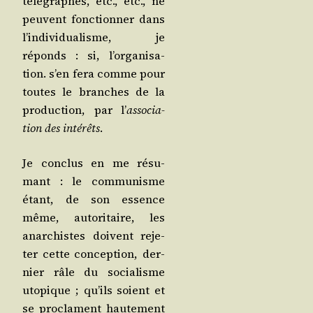
télé­graphes, etc., etc., ne
peuvent fonc­tion­ner dans
l’in­di­vi­dua­lisme, je
réponds : si, l’or­ga­ni­sa­
tion. s’en fera comme pour
toutes le branches de la
pro­duc­tion, par l’
asso­cia­
tion des inté­rêts
.
Je conclus en me résu­
mant : le com­mu­nisme
étant, de son essence
même, auto­ri­taire, les
anar­chistes doivent reje­
ter cette concep­tion, der­
nier râle du socia­lisme
uto­pique ; qu’ils soient et
se pro­clament hau­te­ment