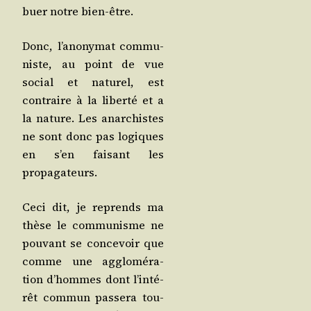
buer notre bien-être.
Donc, l’a­no­ny­mat com­mu­
niste, au point de vue
social et natu­rel, est
contraire à la liber­té et a
la nature. Les anar­chistes
ne sont donc pas logiques
en s’en fai­sant les
propagateurs.
Ceci dit, je reprends ma
thèse le com­mu­nisme ne
pou­vant se conce­voir que
comme une agglo­mé­ra­
tion d’hommes dont l’in­té­
rêt com­mun pas­se­ra tou­