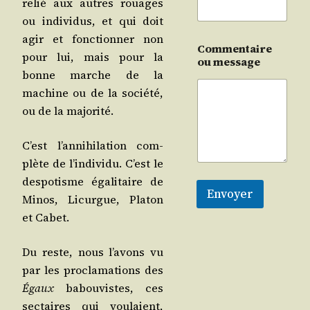
relié aux autres rouages
ou indi­vi­dus, et qui doit
agir et fonc­tion­ner non
Commentaire
pour lui, mais pour la
ou message
bonne marche de la
machine ou de la socié­té,
ou de la majorité.
C’est l’an­ni­hi­la­tion com­
plète de l’in­di­vi­du. C’est le
des­po­tisme éga­li­taire de
Envoyer
Minos, Licurgue, Pla­ton
et Cabet.
Du reste, nous l’a­vons vu
par les pro­cla­ma­tions des
Égaux
babou­vistes, ces
sec­taires qui vou­laient,