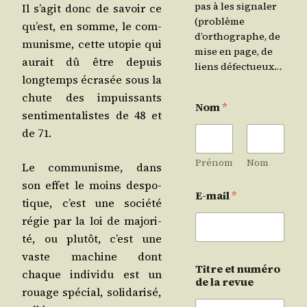
pas à les signaler
Il s’a­git donc de savoir ce
(problème
qu’est, en somme, le com­
d’orthographe, de
mu­nisme, cette uto­pie qui
mise en page, de
aurait dû être depuis
liens défectueux…
long­temps écra­sée sous la
chute des impuis­sants
Nom
*
sen­ti­men­ta­listes de 48 et
de 71.
Prénom
Nom
Le com­mu­nisme, dans
son effet le moins des­po­
E-mail
*
tique, c’est une socié­té
régie par la loi de majo­ri­
té, ou plu­tôt, c’est une
vaste machine dont
Titre et numéro
chaque indi­vi­du est un
de la revue
rouage spé­cial, soli­da­ri­sé,