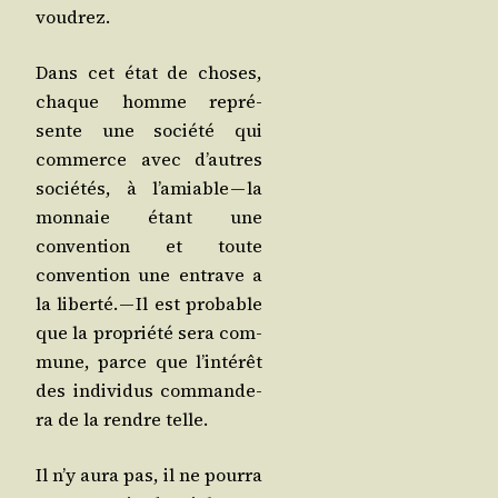
voudrez.
Dans cet état de choses,
chaque homme repré­
sente une socié­té qui
com­merce avec d’autres
socié­tés, à l’a­miable — la
mon­naie étant une
conven­tion et toute
conven­tion une entrave a
la liber­té. — Il est pro­bable
que la pro­prié­té sera com­
mune, parce que l’in­té­rêt
des indi­vi­dus com­man­de­
ra de la rendre telle.
Il n’y aura pas, il ne pour­ra