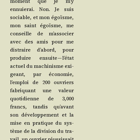
moment que je m’y
ennuie­rai. Non. Je suis
sociable, et mon égoïsme,
mon saint égoïsme, me
conseille de m’as­so­cier
avec des amis pour me
dis­traire d’a­bord, pour
pro­duire ensuite — l’é­tat
actuel du machi­nisme exi­
geant, par éco­no­mie,
l’emploi de 200 ouvriers
fabri­quant une valeur
quo­ti­dienne de 3,000
francs, tan­dis qu’a­vant
son déve­lop­pe­ment et la
mise en pra­tique du sys­
tème de la divi­sion du tra­
vail, un ouvrier réus­sis­sait