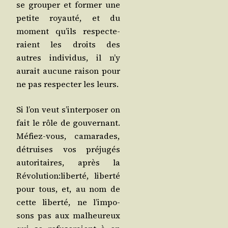
se grou­per et for­mer une
petite royau­té, et du
moment qu’ils res­pec­te­
raient les droits des
autres indi­vi­dus, il n’y
aurait aucune rai­son pour
ne pas res­pec­ter les leurs.
Si l’on veut s’in­ter­po­ser on
fait le rôle de gou­ver­nant.
Méfiez-vous, cama­rades,
détruises vos pré­ju­gés
auto­ri­taires, après la
Révolution:liberté, liber­té
pour tous, et, au nom de
cette liber­té, ne l’im­po­
sons pas aux mal­heu­reux