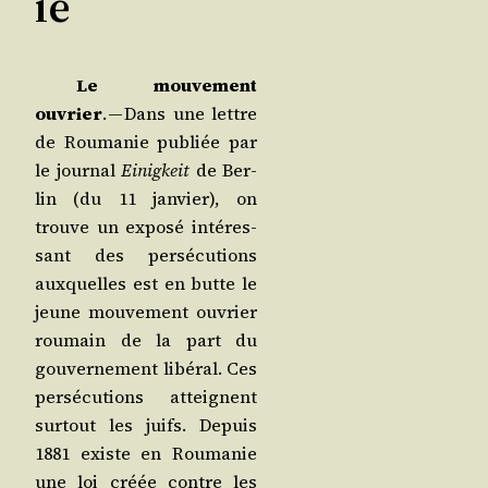
ie
Le mou­ve­ment
ouvrier
. — Dans une lettre
de Rou­ma­nie publiée par
le jour­nal
Einig­keit
de Ber­
lin (du 11 jan­vier), on
trouve un expo­sé inté­res­
sant des per­sé­cu­tions
aux­quelles est en butte le
jeune mou­ve­ment ouvrier
rou­main de la part du
gou­ver­ne­ment libé­ral. Ces
per­sé­cu­tions atteignent
sur­tout les juifs. Depuis
1881 existe en Rou­ma­nie
une loi créée contre les