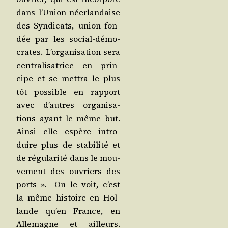
dans l’U­nion néer­lan­daise
des Syn­di­cats, union fon­
dée par les social-démo­
crates. L’or­ga­ni­sa­tion sera
cen­tra­li­sa­trice en prin­
cipe et se met­tra le plus
tôt pos­sible en rap­port
avec d’autres orga­ni­sa­
tions ayant le même but.
Ain­si elle espère intro­
duire plus de sta­bi­li­té et
de régu­la­ri­té dans le mou­
ve­ment des ouvriers des
ports ». — On le voit, c’est
la même his­toire en Hol­
lande qu’en France, en
Alle­magne et ailleurs.