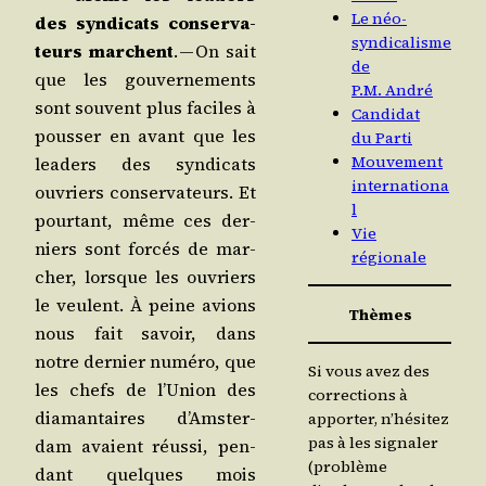
Le néo-
des syn­di­cats conser­va­
syndicalisme
teurs marchent
. — On sait
de
que les gou­ver­ne­ments
P.M. André
sont sou­vent plus faciles à
Candidat
pous­ser en avant que les
du Parti
Mouvement
lea­ders des syn­di­cats
internationa
ouvriers conser­va­teurs. Et
l
pour­tant, même ces der­
Vie
niers sont for­cés de mar­
régionale
cher, lorsque les ouvriers
le veulent. À peine avions
Thèmes
nous fait savoir, dans
notre der­nier numé­ro, que
Si vous avez des
les chefs de l’U­nion des
corrections à
dia­man­taires d’Am­ster­
apporter, n’hésitez
pas à les signaler
dam avaient réus­si, pen­
(problème
dant quelques mois