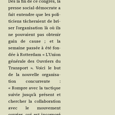
Dès la fin de ce congrès, la
presse social-démo­crate a
fait entendre que les poli­
ti­ciens tâche­raient de bri­
ser l’or­ga­ni­sa­tion là où ils
ne pou­vaient pas obte­nir
gain de cause ; et la
semaine pas­sée à été fon­
dée à Rot­ter­dam « L’Union
géné­rale des Ouvriers du
Trans­port ». Voi­ci le but
de la nou­velle orga­ni­sa­
tion concur­rente :
« Rompre avec la tac­tique
sui­vie jus­qu’à pré­sent et
cher­cher la col­la­bo­ra­tion
avec le mou­ve­ment
ouvrier, qui est incor­po­ré