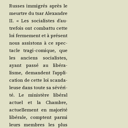
Russes immi­grés après le
meurtre du tsar Alexandre
II. « Les socia­listes d’au­
tre­fois ont com­bat­tu cette
loi fer­me­ment et à pré­sent
nous assis­tons à ce spec­
tacle tra­gi-comique, que
les anciens socia­listes,
ayant pas­sé au libé­ra­
lisme, demandent l’ap­pli­
ca­tion de cette loi scan­da­
leuse dans toute sa sévé­ri­
té. Le minis­tère libé­ral
actuel et la Chambre,
actuel­le­ment en majo­ri­té
libé­rale, comptent par­mi
leurs membres les plus