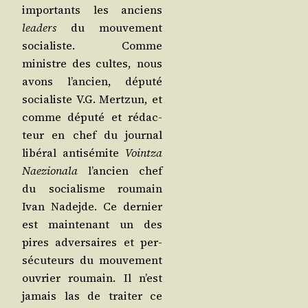
impor­tants les anciens
lea­ders
du mou­ve­ment
socia­liste. Comme
ministre des cultes, nous
avons l’an­cien, dépu­té
socia­liste V.G. Mert­zun, et
comme dépu­té et rédac­
teur en chef du jour­nal
libé­ral anti­sé­mite
Voint­za
Nae­zio­na­la
l’an­cien chef
du socia­lisme rou­main
Ivan Nade­jde. Ce der­nier
est main­te­nant un des
pires adver­saires et per­
sé­cu­teurs du mou­ve­ment
ouvrier rou­main. Il n’est
jamais las de trai­ter ce