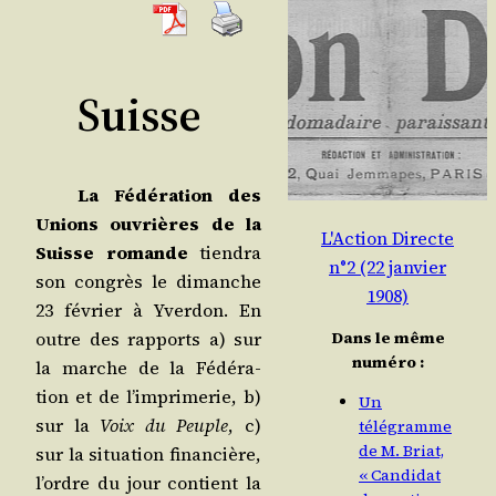
Suisse
La Fédé­ra­tion des
Unions ouvrières de la
L'Action Directe
Suisse romande
tien­dra
n°2 (22 janvier
son congrès le dimanche
1908)
23 février à Yver­don. En
outre des rap­ports a) sur
Dans le même
numéro :
la marche de la Fédé­ra­
tion et de l’im­pri­me­rie, b)
Un
sur la
Voix du Peuple
, c)
télégramme
de M. Briat,
sur la situa­tion finan­cière,
« Candidat
l’ordre du jour contient la