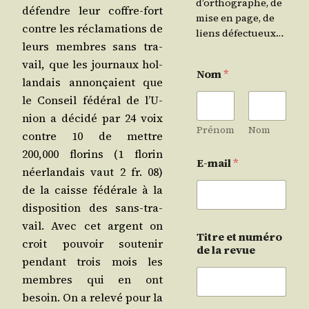
d’orthographe, de
défendre leur coffre-fort
mise en page, de
contre les récla­ma­tions de
liens défectueux…
leurs membres sans tra­
vail, que les jour­naux hol­
Nom
*
lan­dais annon­çaient que
le Conseil fédé­ral de l’U­
nion a déci­dé par 24 voix
Prénom
Nom
contre 10 de mettre
200,000 flo­rins (1 flo­rin
E-mail
*
néer­lan­dais vaut 2 fr. 08)
de la caisse fédé­rale à la
dis­po­si­tion des sans-tra­
vail. Avec cet argent on
Titre et numéro
croit pou­voir sou­te­nir
de la revue
pen­dant trois mois les
membres qui en ont
besoin. On a rele­vé pour la