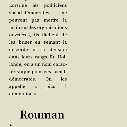
Lorsque les poli­ti­ciens
social-démo­crates ne
peuvent pas mettre la
main sur les orga­ni­sa­tions
ouvrières, ils tâchent de
les bri­ser en semant la
dis­corde et la divi­sion
dans leurs rangs. En Hol­
lande, on a un nom carac­
té­ris­tique pour ces social-
démo­crates. On les
appelle « pics à
démolition ».
Rouman