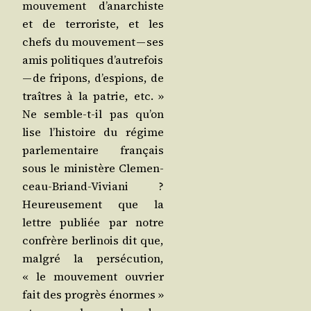
mou­ve­ment d’a­nar­chiste
et de ter­ro­riste, et les
chefs du mou­ve­ment — ses
amis poli­tiques d’au­tre­fois
— de fri­pons, d’es­pions, de
traîtres à la patrie, etc. »
Ne semble-t-il pas qu’on
lise l’his­toire du régime
par­le­men­taire fran­çais
sous le minis­tère Cle­men­
ceau-Briand-Vivia­ni ?
Heu­reu­se­ment que la
lettre publiée par notre
confrère ber­li­nois dit que,
mal­gré la per­sé­cu­tion,
« le mou­ve­ment ouvrier
fait des pro­grès énormes »