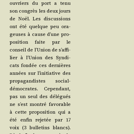
ouvriers du port a tenu
son congrès les deux jours
de Noël. Les dis­cus­sions
ont été quelque peu ora­
geuses à cause d’une pro­
po­si­tion faite par le
conseil de l’Union de s’af­fi­
lier à l’U­nion des Syn­di­
cats fon­dée ces der­nières
années sur l’i­ni­tia­tive des
pro­pa­gan­distes social-
démo­crates. Cepen­dant,
pas un seul des délé­gués
ne s’est mon­tré favo­rable
à cette pro­po­si­tion qui a
été enfin reje­tée par 17
voix (3 bul­le­tins blancs).