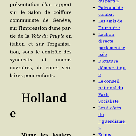
du parti »
pré­sen­ta­tion d’un rap­port
Patronat de
sur le Salon de coif­fure
combat
com­mu­niste de Genève,
Les amis de
sur l’im­pres­sion d’une par­
Fournière
L’action
tie de la
Voix du Peuple
en
directe
ita­lien et sur l’or­ga­ni­sa­
parlementar
tion, sous le contrôle des
isée
syn­di­cats et unions
Dictature
ouvrières, de cours sco­
démocratiqu
e
laires pour enfants.
Le conseil
national du
Holland
Parti
Socialiste
e
Les à‑côtés
du
« guesdisme
»
Même les lea­ders
Échos