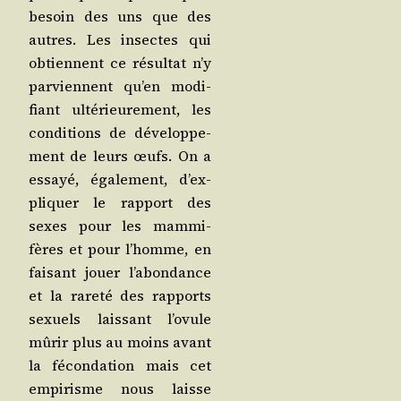
besoin des uns que des
autres. Les insectes qui
obtiennent ce résul­tat n’y
par­viennent qu’en modi­
fiant ulté­rieu­re­ment, les
condi­tions de déve­lop­pe­
ment de leurs œufs. On a
essayé, éga­le­ment, d’ex­
pli­quer le rap­port des
sexes pour les mam­mi­
fères et pour l’homme, en
fai­sant jouer l’a­bon­dance
et la rare­té des rap­ports
sexuels lais­sant l’o­vule
mûrir plus au moins avant
la fécon­da­tion mais cet
empi­risme nous laisse