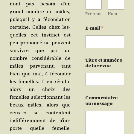
n’ont pas besoin d’un
grand nombre de mâles,
Prénom
Nom
puis­qu’il y a fécon­da­tion
cer­taine. Celles chez les­
E-mail
*
quelles cet ins­tinct est
peu pro­non­cé ne peuvent
sur­vivre que par un
nombre consi­dé­rable de
Titre et numéro
de la revue
mâles par­ve­nant, tant
bien que mal, à fécon­der
les femelles. Il en résulte
alors un choix des
femelles sélec­tion­nant les
Commentaire
ou message
beaux mâles, alors que
ceux-ci se contentent
indif­fé­rem­ment de n’im­
porte quelle femelle.