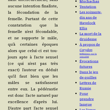
Muchachas
aucune inten­tion fina­liste,
Tentation
la fécon­da­tion de la
Les soixante-
dix ans de
femelle. Par­tant de cette
Havelock
consta­ta­tion que la
Ellis
femelle n’est fécon­dable,
La mort de la
et ne sup­porte le mâle,
druidesse
qu’à cer­taines époques
À propos de
Corydon
alors que celui-ci est tou­
Réflexions sur la
jours apte à l’acte sexuel
sexualité
Évocations
(ce qui n’est pas très
futures
exact) l’au­teur en déduit
Dans le jeu
qu’il faut bien que les
de quilles
mâles se satis­fassent
Lettres de
Russie
entre eux. La pédé­ras­tie
Pour
est donc l’acte natu­rel par
prendre
excel­lence d’a­près lui.
langue
D’autre part l’acte sexuel
Les livres