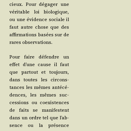
cieux. Pour déga­ger une
véri­table loi bio­lo­gique,
ou une évi­dence sociale il
faut autre chose que des
affir­ma­tions basées sur de
rares observations.
Pour faire défendre un
effet d’une cause il faut
que par­tout et tou­jours,
dans toutes les cir­cons­
tances les mêmes anté­cé­
dences, les mêmes suc­
ces­sions ou coexis­tences
de faits se mani­festent
dans un ordre tel que l’ab­
sence ou la pré­sence