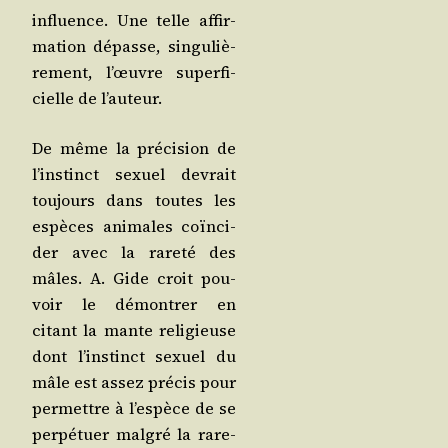
influence. Une telle affir­
ma­tion dépasse, sin­gu­liè­
re­ment, l’œuvre super­fi­
cielle de l’auteur.
De même la pré­ci­sion de
l’ins­tinct sexuel devrait
tou­jours dans toutes les
espèces ani­males coïn­ci­
der avec la rare­té des
mâles. A. Gide croit pou­
voir le démon­trer en
citant la mante reli­gieuse
dont l’ins­tinct sexuel du
mâle est assez pré­cis pour
per­mettre à l’es­pèce de se
per­pé­tuer mal­gré la rare­