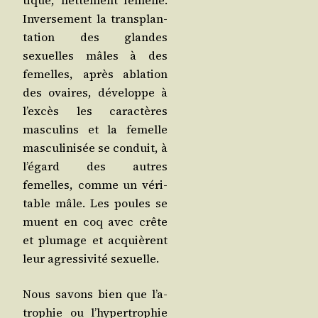
tique, net­te­ment femelle.
Inver­se­ment la trans­plan­
ta­tion des glandes
sexuelles mâles à des
femelles, après abla­tion
des ovaires, déve­loppe à
l’ex­cès les carac­tères
mas­cu­lins et la femelle
mas­cu­li­ni­sée se conduit, à
l’é­gard des autres
femelles, comme un véri­
table mâle. Les poules se
muent en coq avec crête
et plu­mage et acquièrent
leur agres­si­vi­té sexuelle.
Nous savons bien que l’a­
tro­phie ou l’hy­per­tro­phie