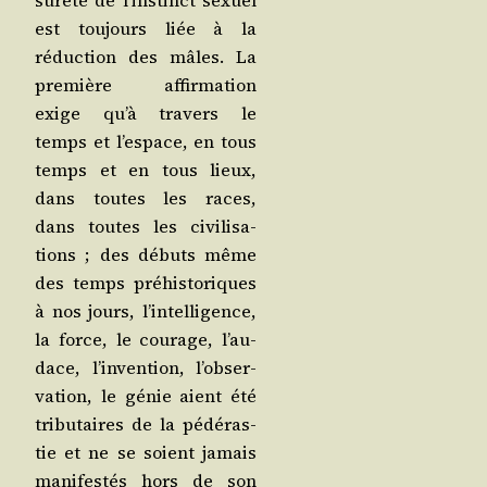
sûre­té de l’ins­tinct sexuel
est tou­jours liée à la
réduc­tion des mâles. La
pre­mière affir­ma­tion
exige qu’à tra­vers le
temps et l’es­pace, en tous
temps et en tous lieux,
dans toutes les races,
dans toutes les civi­li­sa­
tions ; des débuts même
des temps pré­his­to­riques
à nos jours, l’in­tel­li­gence,
la force, le cou­rage, l’au­
dace, l’in­ven­tion, l’ob­ser­
va­tion, le génie aient été
tri­bu­taires de la pédé­ras­
tie et ne se soient jamais
mani­fes­tés hors de son