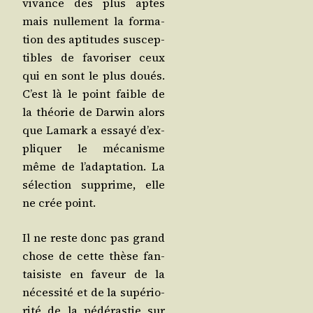
vi­vance des plus aptes
mais nul­le­ment la for­ma­
tion des apti­tudes sus­cep­
tibles de favo­ri­ser ceux
qui en sont le plus doués.
C’est là le point faible de
la théo­rie de Dar­win alors
que Lamark a essayé d’ex­
pli­quer le méca­nisme
même de l’a­dap­ta­tion. La
sélec­tion sup­prime, elle
ne crée point.
Il ne reste donc pas grand
chose de cette thèse fan­
tai­siste en faveur de la
néces­si­té et de la supé­rio­
ri­té de la pédé­ras­tie sur