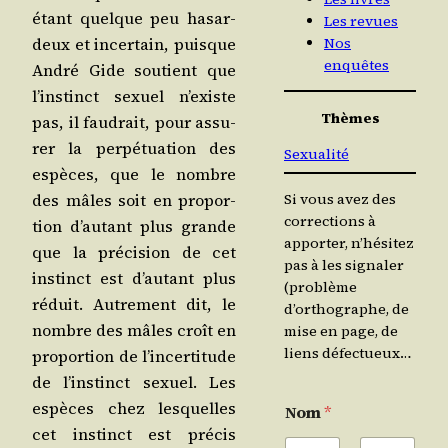
étant quelque peu hasar­
Les revues
deux et incer­tain, puisque
Nos
enquêtes
André Gide sou­tient que
l’ins­tinct sexuel n’existe
Thèmes
pas, il fau­drait, pour assu­
rer la per­pé­tua­tion des
Sexualité
espèces, que le nombre
des mâles soit en pro­por­
Si vous avez des
corrections à
tion d’au­tant plus grande
apporter, n’hésitez
que la pré­ci­sion de cet
pas à les signaler
ins­tinct est d’au­tant plus
(problème
réduit. Autre­ment dit, le
d’orthographe, de
nombre des mâles croît en
mise en page, de
liens défectueux…
pro­por­tion de l’in­cer­ti­tude
de l’ins­tinct sexuel. Les
espèces chez les­quelles
Nom
*
cet ins­tinct est pré­cis