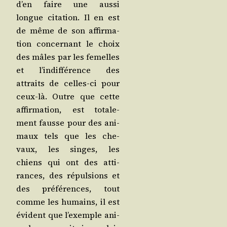
d’en faire une aus­si
longue cita­tion. Il en est
de même de son affir­ma­
tion concer­nant le choix
des mâles par les femelles
et l’in­dif­fé­rence des
attraits de celles-ci pour
ceux-là. Outre que cette
affir­ma­tion, est tota­le­
ment fausse pour des ani­
maux tels que les che­
vaux, les singes, les
chiens qui ont des atti­
rances, des répul­sions et
des pré­fé­rences, tout
comme les humains, il est
évident que l’exemple ani­