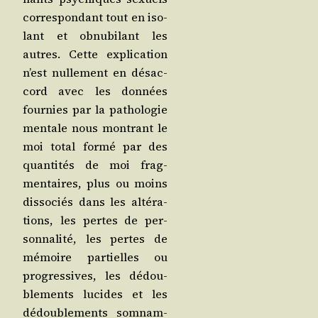
cor­res­pon­dant tout en iso­
lant et obnu­bi­lant les
autres. Cette expli­ca­tion
n’est nul­le­ment en désac­
cord avec les don­nées
four­nies par la patho­lo­gie
men­tale nous mon­trant le
moi total for­mé par des
quan­ti­tés de moi frag­
men­taires, plus ou moins
dis­so­ciés dans les alté­ra­
tions, les pertes de per­
son­na­li­té, les pertes de
mémoire par­tielles ou
pro­gres­sives, les dédou­
ble­ments lucides et les
dédou­ble­ments som­nam­