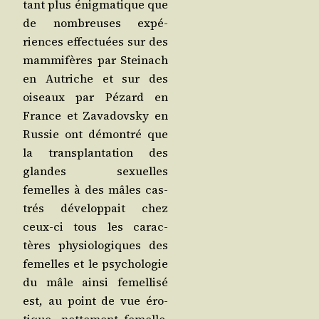
tant plus énig­ma­tique que
de nom­breuses expé­
riences effec­tuées sur des
mam­mi­fères par Stei­nach
en Autriche et sur des
oiseaux par Pézard en
France et Zava­dovs­ky en
Rus­sie ont démon­tré que
la trans­plan­ta­tion des
glandes sexuelles
femelles à des mâles cas­
trés déve­lop­pait chez
ceux-ci tous les carac­
tères phy­sio­lo­giques des
femelles et le psy­cho­lo­gie
du mâle ain­si femel­li­sé
est, au point de vue éro­