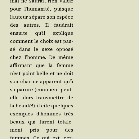
mal ne sau­rait rien valoir
pour l’hu­ma­ni­té, puisque
l’au­teur sépare son espèce
des autres. Il fau­drait
ensuite qu’il explique
com­ment le choix est pas­
sé dans le sexe oppo­sé
chez l’homme. De même
affir­mant que la femme
n’est point belle et ne doit
son charme appa­rent qu’à
sa parure (com­ment peut-
elle alors trans­mettre de
la beau­té!) il cite quelques
exemples d’hommes très
beaux qui furent tota­le­
ment pris pour des
femmes. Ce qui est, cer­