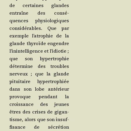
de cer­taines glandes
entraîne des consé­
quences phy­sio­lo­giques
consi­dé­rables. Que par
exemple l’a­tro­phie de la
glande thy­roïde engendre
l’i­nin­tel­li­gence et l’i­dio­tie ;
que son hyper­tro­phie
déter­mine des troubles
ner­veux ; que la glande
pitui­taire hyper­tro­phiée
dans son lobe anté­rieur
pro­voque pen­dant la
crois­sance des jeunes
êtres des crises de gigan­
tisme, alors que son insuf­
fi­sance de sécré­tion