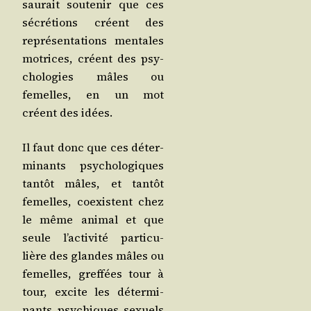
sau­rait sou­te­nir que ces
sécré­tions créent des
repré­sen­ta­tions men­tales
motrices, créent des psy­
cho­lo­gies mâles ou
femelles, en un mot
créent des idées.
Il faut donc que ces déter­
mi­nants psy­cho­lo­giques
tan­tôt mâles, et tan­tôt
femelles, coexistent chez
le même ani­mal et que
seule l’ac­ti­vi­té par­ti­cu­
lière des glandes mâles ou
femelles, gref­fées tour à
tour, excite les déter­mi­
nants psy­chiques sexuels