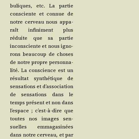
bu­liques, etc. La par­tie
consciente et connue de
notre cer­veau nous appa­
raît infi­ni­ment plus
réduite que sa par­tie
incons­ciente et nous igno­
rons beau­coup de choses
de notre propre per­son­na­
li­té. La conscience est un
résul­tat syn­thé­tique de
sen­sa­tions et d’as­so­cia­tion
de sen­sa­tions dans le
temps pré­sent et non dans
l’es­pace ; c’est-à-dire que
toutes nos images sen­
suelles emma­ga­si­nées
dans notre cer­veau, et par