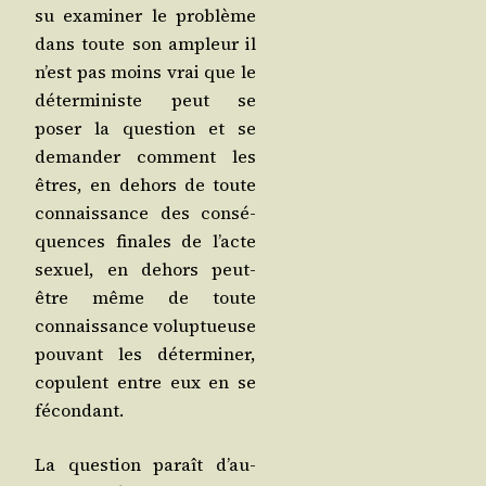
su exa­mi­ner le pro­blème
dans toute son ampleur il
n’est pas moins vrai que le
déter­mi­niste peut se
poser la ques­tion et se
deman­der com­ment les
êtres, en dehors de toute
connais­sance des consé­
quences finales de l’acte
sexuel, en dehors peut-
être même de toute
connais­sance volup­tueuse
pou­vant les déter­mi­ner,
copu­lent entre eux en se
fécondant.
La ques­tion paraît d’au­