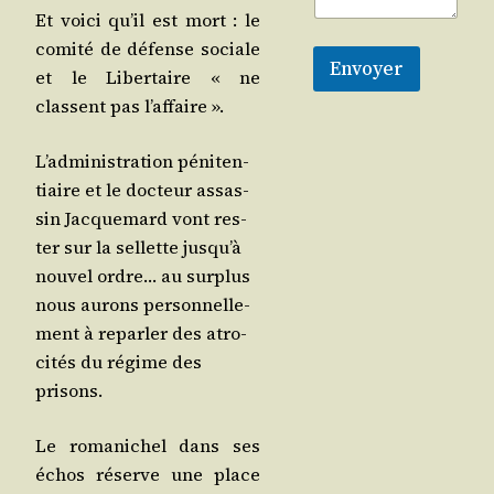
Et voi­ci qu’il est mort : le
comi­té de défense sociale
Envoyer
et le Liber­taire « ne
classent pas l’affaire ».
L’ad­mi­nis­tra­tion péni­ten­
tiaire et le doc­teur assas­
sin Jac­que­mard vont res­
ter sur la sel­lette jus­qu’à
nou­vel ordre… au sur­plus
nous aurons per­son­nel­le­
ment à repar­ler des atro­
ci­tés du régime des
prisons.
Le roma­ni­chel dans ses
échos réserve une place