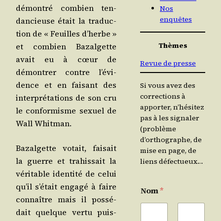
démon­tré com­bien ten­
Nos
enquêtes
dan­cieuse était la tra­duc­
tion de « Feuilles d’herbe »
Thèmes
et com­bien Bazal­gette
avait eu à cœur de
Revue de presse
démon­trer contre l’é­vi­
dence et en fai­sant des
Si vous avez des
corrections à
inter­pré­ta­tions de son cru
apporter, n’hésitez
le confor­misme sexuel de
pas à les signaler
Wall Whitman.
(problème
d’orthographe, de
Bazal­gette votait, fai­sait
mise en page, de
la guerre et tra­his­sait la
liens défectueux…
véri­table iden­ti­té de celui
qu’il s’é­tait enga­gé à faire
Nom
*
connaître mais il pos­sé­
dait quelque ver­tu puis­