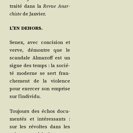
trai­té dans la
Revue Anar­
chiste
de Janvier.
L’EN DEHORS.
Senex, avec conci­sion et
verve, démontre que le
scan­dale Alma­zoff est un
signe des temps : la socié­
té moderne se sert fran­
che­ment de la vio­lence
pour exer­cer son emprise
sur l’individu.
Tou­jours des échos docu­
men­tés et inté­res­sants :
sur les révoltes dans les