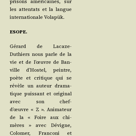
pri­sons amé­ri­caines, sur
les atten­tats et la langue
inter­na­tio­nale Volapük.
ESOPE.
Gérard de Lacaze-
Duthiers nous parle de la
vie et de l’œuvre de Ban­
ville d’Hos­tel, peintre,
poète et cri­tique qui se
révèle un auteur dra­ma­
tique puis­sant et ori­gi­nal
avec son chef-
d’œuvre « Z ». Ani­ma­teur
de la « Foire aux chi­
mères » avec Dévigne,
Colo­mer, Fran­co­ni et