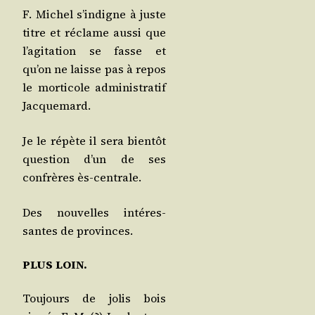
F. Michel s’in­digne à juste
titre et réclame aus­si que
l’a­gi­ta­tion se fasse et
qu’on ne laisse pas à repos
le mor­ti­cole admi­nis­tra­tif
Jacquemard.
Je le répète il sera bien­tôt
ques­tion d’un de ses
confrères ès-centrale.
Des nou­velles inté­res­
santes de provinces.
PLUS LOIN.
Tou­jours de jolis bois