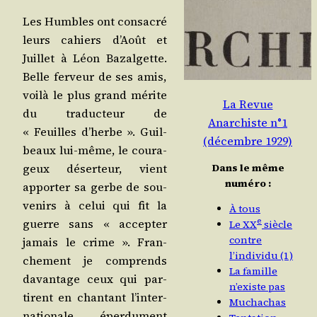
Les Humbles ont consa­cré
leurs cahiers d’Août et
Juillet à Léon Bazal­gette.
Belle fer­veur de ses amis,
voi­là le plus grand mérite
La Revue
du tra­duc­teur de
Anarchiste n°1
« Feuilles d’herbe ». Guil­
(décembre 1929)
beaux lui-même, le cou­ra­
Dans le même
geux déser­teur, vient
numéro :
appor­ter sa gerbe de sou­
ve­nirs à celui qui fit la
À tous
guerre sans « accep­ter
e
Le XX
siècle
contre
jamais le crime ». Fran­
l’individu (1)
che­ment je com­prends
La famille
davan­tage ceux qui par­
n’existe pas
tirent en chan­tant l’in­ter­
Muchachas
na­tio­nale éper­du­ment