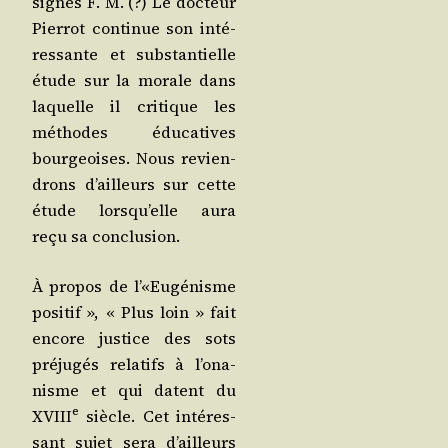
signés F. M. (?) Le doc­teur
Pier­rot conti­nue son inté­
res­sante et sub­stan­tielle
étude sur la morale dans
laquelle il cri­tique les
méthodes édu­ca­tives
bour­geoises. Nous revien­
drons d’ailleurs sur cette
étude lors­qu’elle aura
reçu sa conclusion.
À pro­pos de l’«Eugénisme
posi­tif », « Plus loin » fait
encore jus­tice des sots
pré­ju­gés rela­tifs à l’o­na­
nisme et qui datent du
e
XVIII
siècle. Cet inté­res­
sant sujet sera d’ailleurs