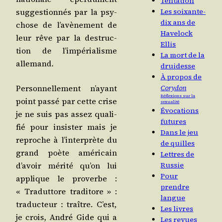
Tentation
sug­ges­tion­nés par la psy­
Les soixante-
dix ans de
chose de l’a­vè­ne­ment de
Havelock
leur rêve par la des­truc­
Ellis
tion de l’im­pé­ria­lisme
La mort de la
allemand.
druidesse
À propos de
Per­son­nel­le­ment n’ayant
Corydon
Réflexions sur la
point pas­sé par cette crise
sexualité
Évocations
je ne suis pas assez qua­li­
futures
fié pour insis­ter mais je
Dans le jeu
reproche à l’in­ter­prète du
de quilles
grand poète amé­ri­cain
Lettres de
d’a­voir méri­té qu’on lui
Russie
Pour
applique le pro­verbe :
prendre
« Tra­dut­tore tra­di­tore » :
langue
tra­duc­teur : traître. C’est,
Les livres
je crois, André Gide qui a
Les revues