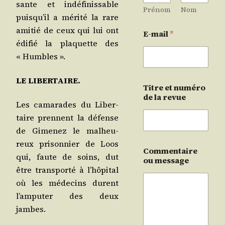
sante et indé­fi­nis­sable
Prénom
Nom
puis­qu’il a méri­té la rare
ami­tié de ceux qui lui ont
E-mail
*
édi­fié la pla­quette des
« Humbles ».
LE LIBERTAIRE.
Titre et numéro
de la revue
Les cama­rades du Liber­
taire prennent la défense
de Gime­nez le mal­heu­
reux pri­son­nier de Loos
Commentaire
qui, faute de soins, dut
ou message
être trans­por­té à l’hô­pi­tal
où les méde­cins durent
l’am­pu­ter des deux
jambes.