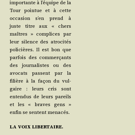
impor­tante à l’é­quipe de la
Tour poin­tue et à cette
occa­sion s’en prend à
juste titre aux « chers
maîtres » com­plices par
leur silence des atro­ci­tés
poli­cières. Il est bon que
par­fois des com­mer­çants
des jour­na­listes ou des
avo­cats passent par la
filière à la façon du vul­
gaire : leurs cris sont
enten­dus de leurs pareils
et les « braves gens »
enfin se sentent menacés.
LA VOIX LIBERTAIRE.