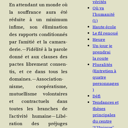
vérités
En atten­dant un monde où
Où va
la souf­france aura été
l’humanité
réduite à un mini­mum
(1)
infime, son éli­mi­na­tion
Haute école
Le fil renoué
des rap­ports condi­tion­nés
Heure
par l’a­mi­tié et la cama­ra­
Un jour je
de­rie. — Fidé­li­té à la parole
prendrai
don­né et aux clauses des
la route
pactes libre­ment consen­
Pluralités
(Entretien à
tis, et ce dans tous les
quatre
domaines. — Asso­cia­tion­
personnages
nisme, coopé­ra­tisme,
)
mutuel­lisme volon­taires
Défi
et contrac­tuels dans
Tendances et
toutes les branches de
thèses
principales
l’ac­ti­vi­té humaine — Libé­
du centre
ra­tion des pré­juges
“L’Unique”