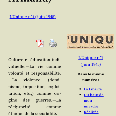
L'Unique n°1 (juin 1945)
L'Unique n°1
Culture et édu­ca­tion indi­
(juin 1945)
vi­duelle. — La vie comme
volon­té et res­pon­sa­bi­li­té.
Dans le même
— La vio­lence, (domi­
numéro :
nisme, impo­si­tion, exploi­
La Liberté
ta­tion, etc.,) comme ori­
Du haut de
gine des guerres. — La
mon
mirador
réci­pro­ci­té comme
Réalités,
éthique de la socia­bi­li­té. —