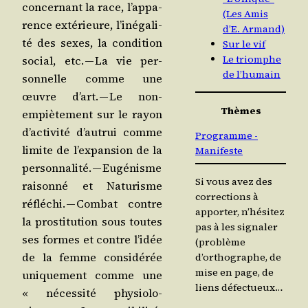
concer­nant la race, l’ap­pa­
(Les Amis
rence exté­rieure, l’i­né­ga­li­
d’E. Armand)
té des sexes, la condi­tion
Sur le vif
Le triomphe
social, etc. — La vie per­
de l’humain
son­nelle comme une
œuvre d’art. — Le non-
Thèmes
empiè­te­ment sur le rayon
d’ac­ti­vi­té d’au­trui comme
Programme -
limite de l’ex­pan­sion de la
Manifeste
per­son­na­li­té. — Eugé­nisme
Si vous avez des
rai­son­né et Natu­risme
corrections à
réflé­chi. — Com­bat contre
apporter, n’hésitez
la pros­ti­tu­tion sous toutes
pas à les signaler
ses formes et contre l’i­dée
(problème
de la femme consi­dé­rée
d’orthographe, de
mise en page, de
uni­que­ment comme une
liens défectueux…
« néces­si­té phy­sio­lo­