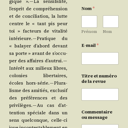
gique ». — La sen­si­bi­li­té,
Nom
*
l’es­prit de com­pré­hen­sion
et de conci­lia­tion, la lutte
centre le « tant pis peur
toi » fac­teurs de vita­li­té
Prénom
Nom
inté­rieure. — Pra­tique du
E-mail
*
« balayer d’a­bord devant
sa porte » avant de s’oc­cu­
per des affaires d’au­trui. —
Inté­rêt aux milieux libres,
colo­nies liber­taires,
Titre et numéro
de la revue
écoles hors-série. — Plu­ra­
lisme des ami­tiés, exclu­sif
des pré­fé­rences et des
pri­vi­lèges. — Au cas d’at­
Commentaire
ten­tion spé­ciale dans un
ou message
sens quel­conque, celle-ci
joue incon­tes­ta­ble­ment en