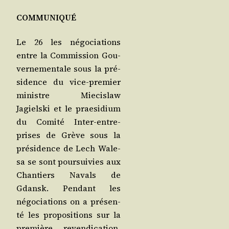
COMMUNIQUÉ
Le 26 les négo­cia­tions
entre la Com­mis­sion Gou­
ver­ne­men­tale sous la pré­
si­dence du vice-pre­mier
ministre Mie­cis­law
Jagiels­ki et le prae­si­dium
du Comi­té Inter-entre­
prises de Grève sous la
pré­si­dence de Lech Wale­
sa se sont pour­sui­vies aux
Chan­tiers Navals de
Gdansk. Pen­dant les
négo­cia­tions on a pré­sen­
té les pro­po­si­tions sur la
pre­mière reven­di­ca­tion,