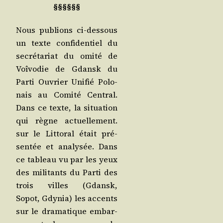
§§§§§§
Nous publions ci-des­sous
un texte confi­den­tiel du
secré­ta­riat du omi­té de
Voî­vo­die de Gdansk du
Par­ti Ouvrier Uni­fié Polo­
nais au Comi­té Cen­tral.
Dans ce texte, la situa­tion
qui règne actuel­le­ment.
sur le Lit­to­ral était pré­
sen­tée et ana­ly­sée. Dans
ce tableau vu par les yeux
des mili­tants du Par­ti des
trois villes (Gdansk,
Sopot, Gdy­nia) les accents
sur le dra­ma­tique embar­