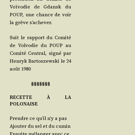
Voï­vo­die de Gdansk du
POUP, une chance de voir
la grève s’achever.
Suit le rap­port du Comi­té
de Voî­vo­die du POUP au
Comi­té Cen­tral, signé par
Hen­ryk Bar­tos­zews­ki le 24
août 1980
§§§§§§§
RECETTE À LA
POLONAISE
Prendre ce qu’il n’y a pas
Ajou­ter du sel et du cumin
Ensuite mélan­ger avec ce