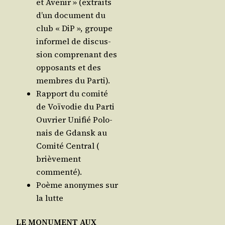
et Ave­nir » (extraits
d’un docu­ment du
club « DiP », groupe
infor­mel de dis­cus­
sion com­pre­nant des
oppo­sants et des
membres du Parti).
Rap­port du comi­té
de Voï­vo­die du Par­ti
Ouvrier Uni­fié Polo­
nais de Gdansk au
Comi­té Cen­tral (
briè­ve­ment
commenté).
Poème ano­nymes sur
la lutte
LE MONUMENT AUX