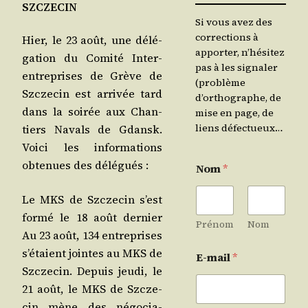
SZCZECIN
Si vous avez des
corrections à
Hier, le 23 août, une délé­
apporter, n’hésitez
ga­tion du Comi­té Inter-
pas à les signaler
entre­prises de Grève de
(problème
Szc­ze­cin est arri­vée tard
d’orthographe, de
dans la soi­rée aux Chan­
mise en page, de
liens défectueux…
tiers Navals de Gdansk.
Voi­ci les infor­ma­tions
obte­nues des délégués :
Nom
*
Le MKS de Szc­ze­cin s’est
for­mé le 18 août der­nier
Prénom
Nom
Au 23 août, 134 entre­prises
s’é­taient jointes au MKS de
E-mail
*
Szc­ze­cin. Depuis jeu­di, le
21 août, le MKS de Szc­ze­
cin mène des négo­cia­