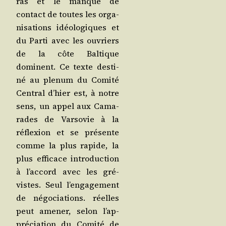
ras et le manque de
contact de toutes les orga­
ni­sa­tions idéo­lo­giques et
du Par­ti avec les ouvriers
de la côte Bal­tique
dominent. Ce texte des­ti­
né au ple­num du Comi­té
Cen­tral d’hier est, à notre
sens, un appel aux Cama­
rades de Var­so­vie à la
réflexion et se pré­sente
comme la plus rapide, la
plus effi­cace intro­duc­tion
à l’ac­cord avec les gré­
vistes. Seul l’en­ga­ge­ment
de négo­cia­tions. réelles
peut ame­ner, selon l’ap­
pré­cia­tion du Comi­té de