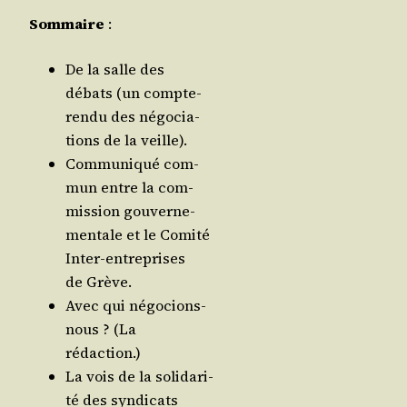
Som­maire
:
De la salle des
débats (un compte-
ren­du des négo­cia­
tions de la veille).
Com­mu­ni­qué com­
mun entre la com­
mis­sion gou­ver­ne­
men­tale et le Comi­té
Inter-entre­prises
de Grève.
Avec qui négo­cions-
nous ? (La
rédaction.)
La vois de la soli­da­ri­
té des syn­di­cats