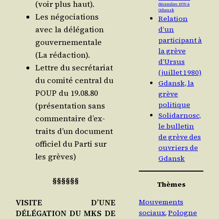
(voir plus haut).
décembre 1970 à
Gdansk
Les négo­cia­tions
Relation
avec la délé­ga­tion
d’un
participant à
gou­ver­ne­men­tale
la grève
(La rédaction).
d’Ursus
Lettre du secré­ta­riat
(juillet 1980)
du comi­té cen­tral du
Gdansk, la
POUP du 19.08.80
grève
politique
(pré­sen­ta­tion sans
Solidarnosc,
com­men­taire d’ex­
le bulletin
traits d’un docu­ment
de grève des
offi­ciel du Par­ti sur
ouvriers de
les grèves)
Gdansk
§§§§§§
Thèmes
Mouvements
VISITE D’UNE
sociaux
, 
Pologne
DÉLÉGATION DU MKS DE