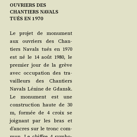
OUVRIERS DES
CHANTIERS NAVALS
TUÉS EN 1970
Le pro­jet de monu­ment
aux ouvriers des Chan­
tiers Navals tués en 1970
est né le 14 août 1980, le
pre­mier jour de la grève
avec occu­pa­tion des tra­
vailleurs des Chan­tiers
Navals Lénine de Gdansk.
Le monu­ment est une
construc­tion haute de 30
m, for­mée de 4 croix se
joi­gnant par les bras et
d’ancres sur le tronc com­
mun. Le chiffre 4 sym­bo­