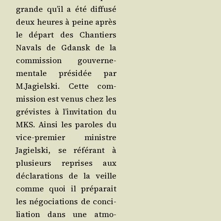
grande qu’il a été dif­fu­sé
deux heures à peine après
le départ des Chan­tiers
Navals de Gdansk de la
com­mis­sion gou­ver­ne­
men­tale pré­si­dée par
M.Jagielski. Cette com­
mis­sion est venus chez les
gré­vistes à l’in­vi­ta­tion du
MKS. Ain­si les paroles du
vice-pre­mier ministre
Jagiels­ki, se réfé­rant à
plu­sieurs reprises aux
décla­ra­tions de la veille
comme quoi il pré­pa­rait
les négo­cia­tions de conci­
lia­tion dans une atmo­