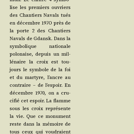
lise les pre­miers ouvriers
des Chan­tiers Navals tués
en décembre 197O près de
la porte 2 des Chan­tiers
Navals de Gdansk. Dans la
sym­bo­lique natio­nale
polo­naise, depuis un mil­
lé­naire la croix est tou­
jours le sym­bole de la foi
et du mar­tyre, l’ancre au
contraire – de l’es­poir. En
décembre 1970, on a cru­
ci­fié cet espoir. La flamme
sous les croix repré­sente
la vie. Que ce monu­ment
reste dans la mémoire de
tous ceux qui vou­draient