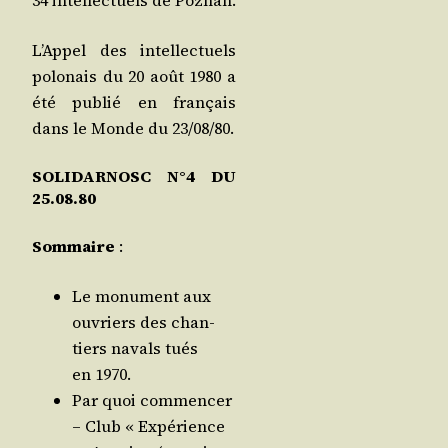
34 intel­lec­tuels de Poznan.
L’Ap­pel des intel­lec­tuels
polo­nais du 20 août 1980 a
été publié en fran­çais
dans le Monde du 23/​08/​80.
SOLIDARNOSC N°4 DU
25.08.80
Som­maire
:
Le monu­ment aux
ouvriers des chan­
tiers navals tués
en 1970.
Par quoi com­men­cer
– Club « Expé­rience