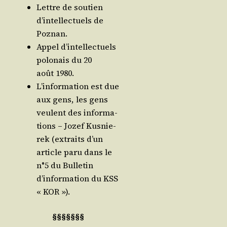
Lettre de sou­tien
d’in­tel­lec­tuels de
Poznan.
Appel d’in­tel­lec­tuels
polo­nais du 20
août 1980.
L’in­for­ma­tion est due
aux gens, les gens
veulent des infor­ma­
tions – Jozef Kus­nie­
rek (extraits d’un
article paru dans le
n°5 du Bulletin
d’in­for­ma­tion du KSS
« KOR »).
§§§§§§§