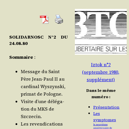
SOLIDARNOSC N°2 DU
24.08.80
Som­maire
:
Iztok n°2
Mes­sage du Saint
(septembre 1980,
Père Jean-Paul II au
supplément)
car­di­nal Wys­zyns­ki,
Dans le même
pri­mat de Pologne.
numéro :
Visite d’une délé­ga­
Présentation
tion du MKS de
Les
Szczecin.
symptomes
Les reven­di­ca­tions
le neuvième
anniversaire de