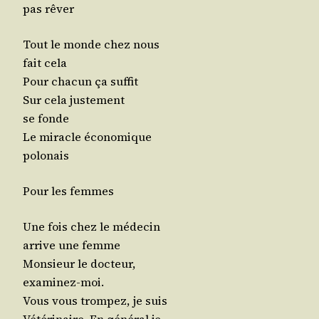
pas rêver
Tout le monde chez nous
fait cela
Pour cha­cun ça suffit
Sur cela jus­te­ment
se fonde
Le miracle éco­no­mique
polonais
Pour les femmes
Une fois chez le méde­cin
arrive une femme
Mon­sieur le doc­teur,
examinez-moi.
Vous vous trom­pez, je suis