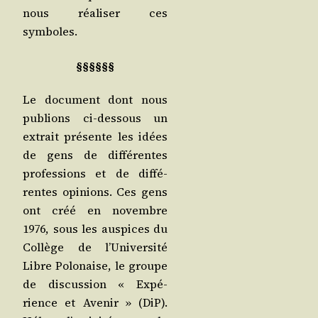
nous réa­li­ser ces
symboles.
§§§§§§
Le docu­ment dont nous
publions ci-des­sous un
extrait pré­sente les idées
de gens de dif­fé­rentes
pro­fes­sions et de dif­fé­
rentes opi­nions. Ces gens
ont créé en novembre
1976, sous les aus­pices du
Col­lège de l’U­ni­ver­si­té
Libre Polo­naise, le groupe
de dis­cus­sion « Expé­
rience et Ave­nir » (DiP).