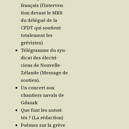
fran­çais (l’in­ter­ven­
tion devant le MKS
du délé­gué de la
CFDT qui sou­tient
tota­le­ment les
grévistes)
Télé­gramme du syn­
di­cat des élec­tri­
ciens de Nou­velle-
Zélande (Mes­sage de
soutien).
Un concert aux
chan­tiers navals de
Gdansk
Que font les auto­ri­
tés ?
(La rédaction)
Poèmes sur la grève