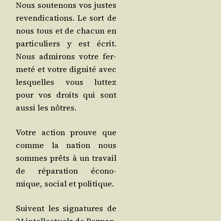
Nous sou­te­nons vos justes
reven­di­ca­tions. Le sort de
nous tous et de cha­cun en
par­ti­cu­liers y est écrit.
Nous admi­rons votre fer­
me­té et votre digni­té avec
les­quelles vous lut­tez
pour vos droits qui sont
aus­si les nôtres.
Votre action prouve que
comme la nation nous
sommes prêts à un tra­vail
de répa­ra­tion éco­no­
mique, social et politique.
Suivent les signa­tures de