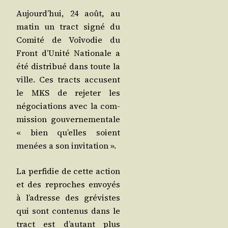
Aujourd’­hui, 24 août, au
matin un tract signé du
Comi­té de Voî­vo­die du
Front d’U­ni­té Natio­nale a
été dis­tri­bué dans toute la
ville. Ces tracts accusent
le MKS de reje­ter les
négo­cia­tions avec la com­
mis­sion gou­ver­ne­men­tale
« bien qu’elles soient
menées a son invitation ».
La per­fi­die de cette action
et des reproches envoyés
à l’a­dresse des gré­vistes
qui sont conte­nus dans le
tract est d’au­tant plus