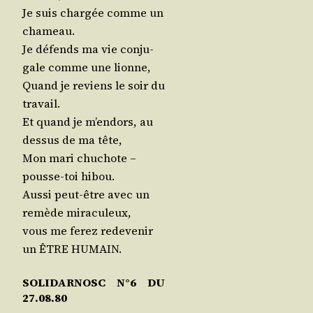
Je suis char­gée comme un
chameau.
Je défends ma vie conju­
gale comme une lionne,
Quand je reviens le soir du
travail.
Et quand je m’en­dors, au
des­sus de ma tête,
Mon mari chu­chote –
pousse-toi hibou.
Aus­si peut-être avec un
remède miraculeux,
vous me ferez rede­ve­nir
un ÊTRE HUMAIN.
SOLIDARNOSC N°6 DU
27.08.80