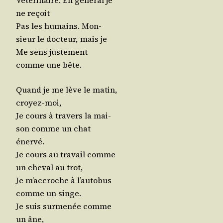
Vété­ri­naire. En géné­ral je
ne reçoit
Pas les humains. Mon­
sieur le doc­teur, mais je
Me sens jus­te­ment
comme une bête.
Quand je me lève le matin,
croyez-moi,
Je cours à tra­vers la mai­
son comme un chat
énervé.
Je cours au tra­vail comme
un che­val au trot,
Je m’ac­croche à l’au­to­bus
comme un singe.
Je suis sur­me­née comme
un âne,