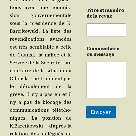
tions avec une com­mis­
Titre et numéro
sion gou­ver­ne­men­tale
de la revue
sous la pré­si­dence de K.
Bar­ci­kows­ki. La liste des
reven­di­ca­tions avan­cées
est très sem­blable à celle
Commentaire
ou message
de Gdansk. la milice et le
Ser­vice de la Sécu­ri­té – au
contraire de la situa­tion à
Gdansk – ne troublent pas
le dérou­le­ment de la
grève. Il n’y a pas eu et il
n’y a pas de blo­cage des
com­mu­ni­ca­tions télé­pho­
Envoyer
niques. La posi­tion de
K.Barcikowski – d’a­près la
rela­tion des délé­gués de