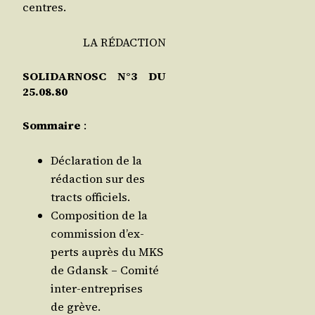
centres.
LA RÉDACTION
SOLIDARNOSC N°3 DU
25.08.80
Som­maire
:
Décla­ra­tion de la
rédac­tion sur des
tracts officiels.
Com­po­si­tion de la
com­mis­sion d’ex­
perts auprès du MKS
de Gdansk
– Comi­té
inter-entre­prises
de grève.