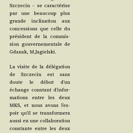
Szc­ze­cin – se carac­té­rise
par une beau­coup plus
grande incli­na­tion aux
conces­sions que celle du
pré­sident de la com­mis­
sion gou­ver­ne­men­tale de
Gdansk, M.Jagielski.
La visite de la délé­ga­tion
de Szc­ze­cin est sans
doute le début d’un
échange constant d’in­for­
ma­tions entre les deux
MKS, et nous avons l’es­
poir qu’il se trans­for­me­ra
aus­si en une col­la­bo­ra­tion
constante entre les deux