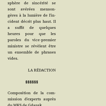
sphère de sin­cé­ri­té se
sont avé­rées men­son­
gères à la lumière de l’in­
ci­dent décrit plus haut. Il
a suf­fit de quelques
heures pour que les
paroles du vice-pre­mier
ministre se révèlent être
un ensemble de phrases
vides.
LA
RÉDACTION
§§§§§§
Com­po­si­tion de la com­
mis­sion d’ex­perts auprès
du MKS de Gdansk