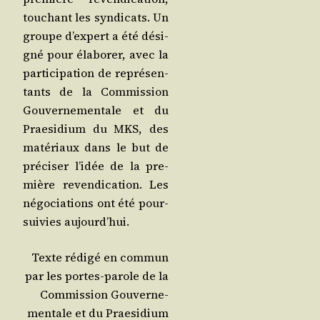
tou­chant les syn­di­cats. Un
groupe d’ex­pert a été dési­
gné pour éla­bo­rer, avec la
par­ti­ci­pa­tion de repré­sen­
tants de la Com­mis­sion
Gou­ver­ne­men­tale et du
Prae­si­dium du MKS, des
maté­riaux dans le but de
pré­ci­ser l’i­dée de la pre­
mière reven­di­ca­tion. Les
négo­cia­tions ont été pour­
sui­vies aujourd’hui.
Texte rédi­gé en com­mun
par les portes-parole de la
Com­mis­sion Gou­ver­ne­
men­tale et du Prae­si­dium