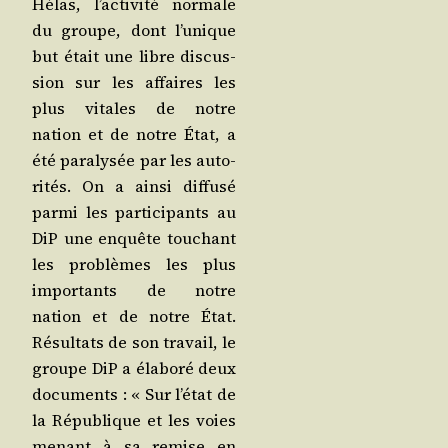
Hélas, l’ac­ti­vi­té nor­male
du groupe, dont l’u­nique
but était une libre dis­cus­
sion sur les affaires les
plus vitales de notre
nation et de notre État, a
été para­ly­sée par les auto­
ri­tés. On a ain­si dif­fu­sé
par­mi les par­ti­ci­pants au
DiP une enquête tou­chant
les pro­blèmes les plus
impor­tants de notre
nation et de notre État.
Résul­tats de son tra­vail, le
groupe DiP a éla­bo­ré deux
docu­ments : « Sur l’é­tat de
la Répu­blique et les voies
menant à sa remise en