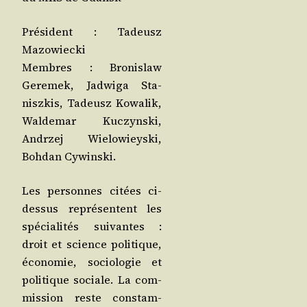
Pré­sident : Tadeusz
Mazowiecki
Membres : Bro­nis­law
Gere­mek, Jad­wi­ga Sta­
nisz­kis, Tadeusz Kowa­lik,
Wal­de­mar Kuc­zyns­ki,
Andr­zej Wie­lo­wieys­ki,
Boh­dan Cywinski.
Les per­sonnes citées ci-
des­sus repré­sentent les
spé­cia­li­tés sui­vantes :
droit et science poli­tique,
éco­no­mie, socio­lo­gie et
poli­tique sociale. La com­
mis­sion reste constam­