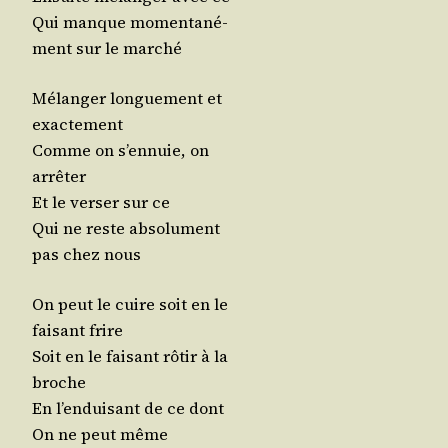
Qui manque momen­ta­né­
ment sur le marché
Mélan­ger lon­gue­ment et
exactement
Comme on s’en­nuie, on
arrêter
Et le ver­ser sur ce
Qui ne reste abso­lu­ment
pas chez nous
On peut le cuire soit en le
fai­sant frire
Soit en le fai­sant rôtir à la
broche
En l’en­dui­sant de ce dont
On ne peut même