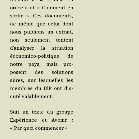
ordre » et « Com­ment en
sor­tir ». Ces docu­ments,
de même que celui dont
nous publions un extrait,
non seule­ment tentent
d’a­na­ly­ser la situa­tion
éco­no­mi­co-poli­tique de
notre pays, mais pro­
posent des solu­tions
sûres, sur les­quelles les
membres du DiP ont dis­
cu­té valablement.
Suit un texte du groupe
Expé­rience et Ave­nir :
« Par quoi commencer »