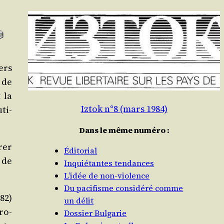
iers
 de
 la
Iztok n°8 (mars 1984)
uti­
Dans le même numéro :
trer
Éditorial
 de
Inquiétantes tendances
L’idée de non-violence
Du pacifisme considéré comme
982)
un délit
pro­
Dossier Bulgarie