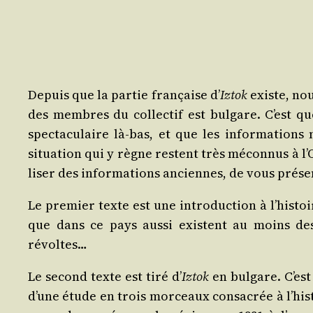
Depuis que la par­tie fran­çaise d’
Iztok
existe, nou
des membres du col­lec­tif est bul­gare. C’est q
spec­ta­cu­laire là-bas, et que les infor­ma­tions
situa­tion qui y règne res­tent très mécon­nus à l
li­ser des infor­ma­tions anciennes, de vous pré­se
Le pre­mier texte est une intro­duc­tion à l’his­t
que dans ce pays aus­si existent au moins des e
révoltes…
Le second texte est tiré d’
Iztok
en bul­gare. C’est
d’une étude en trois mor­ceaux consa­crée à l’his­t