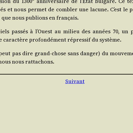
­sion du 1300
anni­ver­saire de l’É­tat bul­gare. Ce te
grés et nous per­met de com­bler une lacune. C’est le p
e que nous publions en français.
i­ciels pas­sés à l’Ouest au milieu des années 70, un 
 carac­tère pro­fon­dé­ment répres­sif du système.
 peut pas dire grand-chose sans dan­ger) du mou­ve­m
 nous nous rattachons.
Suivant