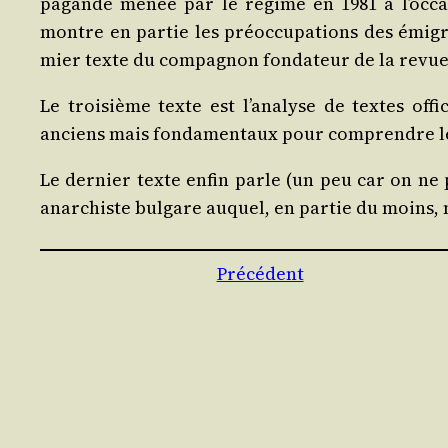
pa­gande menée par le régime en 1981 à l’oc­ca
montre en par­tie les pré­oc­cu­pa­tions des émi­
mier texte du com­pa­gnon fon­da­teur de la revu
Le troi­sième texte est l’a­na­lyse de textes off
anciens mais fon­da­men­taux pour com­prendre le
Le der­nier texte enfin parle (un peu car on ne
anar­chiste bul­gare auquel, en par­tie du moins,
Précédent