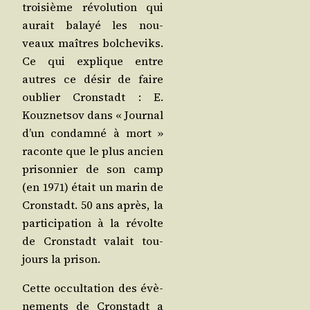
troi­sième révo­lu­tion qui
aurait balayé les nou­
veaux maîtres bol­che­viks.
Ce qui explique entre
autres ce désir de faire
oublier Crons­tadt : E.
Kouz­net­sov dans « Jour­nal
d’un condam­né à mort »
raconte que le plus ancien
pri­son­nier de son camp
(en 1971) était un marin de
Crons­tadt. 50 ans après, la
par­ti­ci­pa­tion à la révolte
de Crons­tadt valait tou­
jours la prison.
Cette occul­ta­tion des évè­
ne­ments de Crons­tadt a