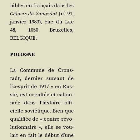
nibles en fran­çais dans les
Cahiers du Samiz­dat
(nº 91,
jan­vier 1983), rue du Lac
48, 1050 Bruxelles,
BELGIQUE.
POLOGNE
La Com­mune de Crons­
tadt, der­nier sur­saut de
l’«esprit de 1917 » en Rus­
sie, est occul­tée et calom­
niée dans l’his­toire offi­
cielle sovié­tique. Bien que
qua­li­fiée de « contre-révo­
lu­tion­naire », elle se vou­
lait en fait le début d’une