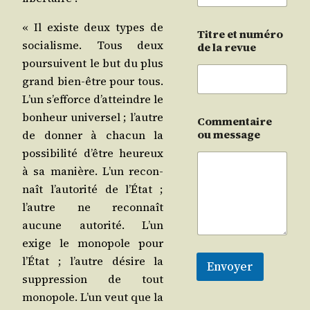
« Il existe deux types de
Titre et numéro
socia­lisme. Tous deux
de la revue
pour­suivent le but du plus
grand bien-être pour tous.
L’un s’ef­force d’at­teindre le
bon­heur uni­ver­sel ; l’autre
Commentaire
ou message
de don­ner à cha­cun la
pos­si­bi­li­té d’être heu­reux
à sa manière. L’un recon­
naît l’au­to­ri­té de l’É­tat ;
l’autre ne recon­naît
aucune auto­ri­té. L’un
exige le mono­pole pour
l’É­tat ; l’autre désire la
Envoyer
sup­pres­sion de tout
mono­pole. L’un veut que la