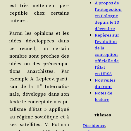
À propos de
est très net­te­ment per­
l’autogestion
cep­tible chez cer­tains
en Pologne
auteurs.
depuis le 13
décembre
Par­mi les opi­nions et les
Repères sur
idées déve­lop­pées dans
l’évolution
ce recueil, un cer­tain
de la
conception
nombre sont proches des
officielle de
idées ou des pré­oc­cu­pa­
l’État
tions anar­chistes. Par
en URSS
exemple A. Lepleev, par­ti­
Nouvelles
e
san de la II
Inter­na­tio­
du front
Notes de
nale, déve­loppe dans son
lecture
texte le concept de « capi­
ta­lisme d’É­tat » appli­qué
Thèmes
au régime sovié­tique et à
ses satel­lites. V. Pot­man
Dissidence
, 