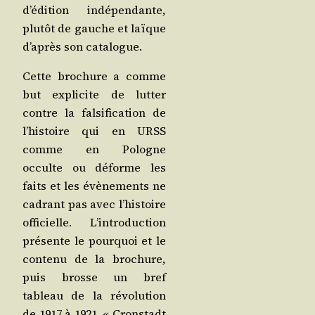
d’é­di­tion indé­pen­dante,
plu­tôt de gauche et laïque
d’a­près son catalogue.
Cette bro­chure a comme
but expli­cite de lut­ter
contre la fal­si­fi­ca­tion de
l’his­toire qui en URSS
comme en Pologne
occulte ou déforme les
faits et les évè­ne­ments ne
cadrant pas avec l’his­toire
offi­cielle. L’in­tro­duc­tion
pré­sente le pour­quoi et le
conte­nu de la bro­chure,
puis brosse un bref
tableau de la révo­lu­tion
de 1917 à 1921. « Crons­tadt