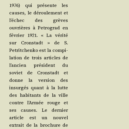
1976) qui pré­sente les
causes, le dérou­le­ment et
l’é­chec des grèves
ouvrières à Petro­grad en
février 1921. « La véri­té
sur Crons­tadt » de S.
Petrit­chen­ko est la com­pi­
la­tion de trois articles de
l’an­cien pré­sident du
soviet de Crons­tadt et
donne la ver­sion des
insur­gés quant à la lutte
des habi­tants de la ville
contre l’Ar­mée rouge et
ses causes. Le der­nier
article est un nou­vel
extrait de la bro­chure de