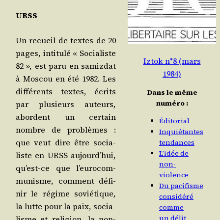
URSS
Un recueil de textes de 20
pages, inti­tu­lé « Socia­liste
Iztok n°8 (mars
82 », est paru en samiz­dat
1984)
à Mos­cou en été 1982. Les
dif­fé­rents textes, écrits
Dans le même
numéro :
par plu­sieurs auteurs,
abordent un cer­tain
Éditorial
nombre de pro­blèmes :
Inquiétantes
que veut dire être socia­
tendances
L’idée de
liste en URSS aujourd’­hui,
non-
qu’est-ce que l’eu­ro­com­
violence
mu­nisme, com­ment défi­
Du pacifisme
nir le régime sovié­tique,
considéré
la lutte pour la paix, socia­
comme
un délit
lisme et reli­gion, la non-