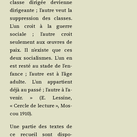
classe diri­gée devienne
diri­geante ; l’autre veut la
sup­pres­sion des classes.
L’un croit à la guerre
sociale ; l’autre croit
seule­ment aux œuvres de
paix. Il n’existe que ces
deux socia­lismes. L’un en
est res­té au stade de l’en­
fance ; l’autre est à l’âge
adulte. L’un appar­tient
déjà au pas­sé ; l’autre à l’a­
ve­nir. » (E. Les­sine,
« Cercle de lec­ture », Mos­
cou 1910).
Une par­tie des textes de
ce recueil sont dis­po­