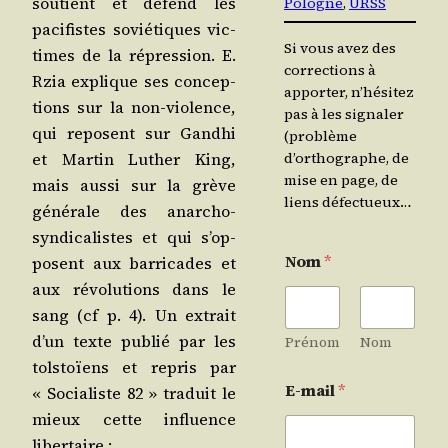
sou­tient et défend les
Pologne
, 
URSS
paci­fistes sovié­tiques vic­
Si vous avez des
times de la répres­sion. E.
corrections à
Rzia explique ses concep­
apporter, n’hésitez
tions sur la non-vio­lence,
pas à les signaler
qui reposent sur Gand­hi
(problème
et Mar­tin Luther King,
d’orthographe, de
mise en page, de
mais aus­si sur la grève
liens défectueux…
géné­rale des anar­cho-
syn­di­ca­listes et qui s’op­
Nom
*
posent aux bar­ri­cades et
aux révo­lu­tions dans le
sang (cf p. 4). Un extrait
d’un texte publié par les
Prénom
Nom
tol­stoïens et repris par
E-mail
*
« Socia­liste 82 » tra­duit le
mieux cette influence
libertaire :