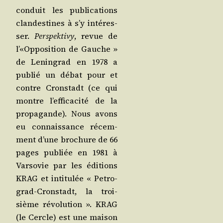
conduit les publi­ca­tions
clan­des­tines à s’y inté­res­
ser.
Pers­pek­ti­vy
, revue de
l’«Opposition de Gauche »
de Lenin­grad en 1978 a
publié un débat pour et
contre Crons­tadt (ce qui
montre l’ef­fi­ca­ci­té de la
pro­pa­gande). Nous avons
eu connais­sance récem­
ment d’une bro­chure de 66
pages publiée en 1981 à
Var­so­vie par les édi­tions
KRAG et inti­tu­lée « Petro­
grad-Crons­tadt, la troi­
sième révo­lu­tion ». KRAG
(le Cercle) est une mai­son