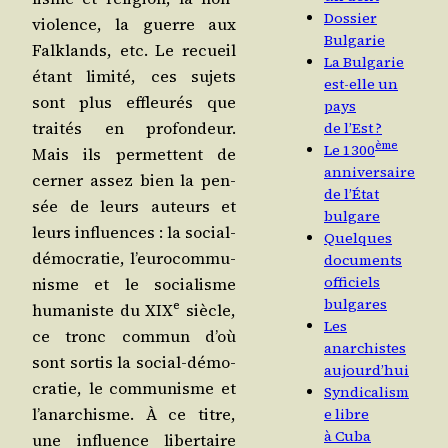
Dossier
vio­lence, la guerre aux
Bulgarie
Falk­lands, etc. Le recueil
La Bulgarie
étant limi­té, ces sujets
est-elle un
sont plus effleu­rés que
pays
trai­tés en pro­fon­deur.
de l’Est ?
ème
Le 1300
Mais ils per­mettent de
anniversaire
cer­ner assez bien la pen­
de l’État
sée de leurs auteurs et
bulgare
leurs influences : la social-
Quelques
démo­cra­tie, l’eu­ro­com­mu­
documents
officiels
nisme et le socia­lisme
bulgares
e
huma­niste du XIX
siècle,
Les
ce tronc com­mun d’où
anarchistes
sont sor­tis la social-démo­
aujourd’hui
cra­tie, le com­mu­nisme et
Syndicalism
l’a­nar­chisme. À ce titre,
e libre
à Cuba
une influence liber­taire