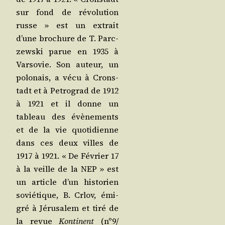
sur fond de révo­lu­tion
russe » est un extrait
d’une bro­chure de T. Parc­
zews­ki parue en 1935 à
Var­so­vie. Son auteur, un
polo­nais, a vécu à Crons­
tadt et à Petro­grad de 1912
à 1921 et il donne un
tableau des évè­ne­ments
et de la vie quo­ti­dienne
dans ces deux villes de
1917 à 1921. « De Février 17
à la veille de la NEP » est
un article d’un his­to­rien
sovié­tique, B. Crlov, émi­
gré à Jéru­sa­lem et tiré de
la revue
Kon­tinent
(nº9/​