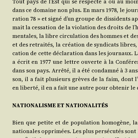
Tout pays de l’Est qui se res­pecte a ou au moins 
dans ce domaine non plus. En mars 1978, le jour
ra­tion 78 » et signé d’un groupe de dis­si­dents ap
mait la ces­sa­tion de la vio­la­tion des droits de l
men­tales, la libre cir­cu­la­tion des hommes et de
et des retrai­tés, la créa­tion de syn­di­cats libres,
ca­tion de cette décla­ra­tion dans les jour­naux. L
a écrit en 1977 une lettre ouverte à la Confé­re
dans son pays. Arrê­té, il a été condam­né à 3 ans
son, il a fait plu­sieurs grèves de la faim, dont l’
en liber­té, il en a fait une autre pour obte­nir le d
NATIONALISME ET NATIONALITÉS
Bien que petite et de popu­la­tion homo­gène, la B
natio­nales oppri­mées. Les plus per­sé­cu­tés sont
e