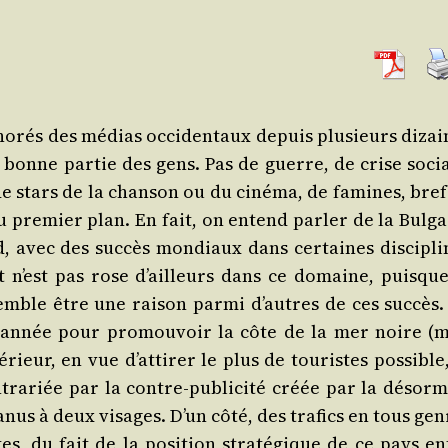
gno­rés des médias occi­den­taux depuis plu­sieurs dizai
 bonne par­tie des gens. Pas de guerre, de crise socia
, de stars de la chan­son ou du ciné­ma, de famines, bre
re­mier plan. En fait, on entend par­ler de la Bul­ga­
, avec des suc­cès mon­diaux dans cer­taines dis­ci­pli
out n’est pas rose d’ailleurs dans ce domaine, puisque
emble être une rai­son par­mi d’autres de ces suc­cès.
e année pour pro­mou­voir la côte de la mer noire (m
é­rieur, en vue d’at­ti­rer le plus de tou­ristes pos­sible
ra­riée par la contre-publi­ci­té créée par la désor­m
Janus à deux visages. D’un côté, des tra­fics en tous ge
s, du fait de la posi­tion stra­té­gique de ce pays en