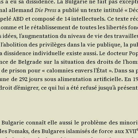
a eu sa dis­si­dence. La Bul­ga­rie ne fait pas excep­t
­nal alle­mand
Die Press
a publié un texte inti­tu­lé « Dé
pe­lé ABD et com­po­sé de 14 intel­lec­tuels. Ce texte ré
’homme et le réta­blis­se­ment de toutes les liber­tés fon
s idées, l’aug­men­ta­tion du niveau de vie des tra­vaill
 l’a­bo­li­tion des pri­vi­lèges dans la vie publique, la pu
a dis­si­dence indi­vi­duelle existe aus­si. Le doc­teur P
nce de Bel­grade sur la situa­tion des droits de l’ho
 de pri­son pour « calom­nies envers l’É­tat ». Dans sa 
une de 292 jours sous ali­men­ta­tion arti­fi­cielle. En 1
roit d’é­mi­grer, ce qui lui a été refu­sé jus­qu’à présent
ul­ga­rie connaît elle aus­si le pro­blème des mino­ri­
 les Pomaks, des Bul­gares isla­mi­sés de force aux XVII