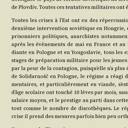
de Plov­div. Toutes ces ten­ta­tives mili­taires ont
Toutes les crises à l’Est ont eu des réper­cus­
deuxième inter­ven­tion sovié­tique en Hon­grie, d
pri­son­niers poli­tiques, anar­chistes notam­me
après les évè­ne­ments de mai en France et au m
diante en Pologne et en You­go­sla­vie, tous les e
stages de pré­pa­ra­tion mili­taire pour les jeune
par la peur de la conta­gion, puis­qu’elle n’a plu
de Soli­dar­ność en Pologne, le régime a réagi de
men­taires, et par­ti­cu­liè­re­ment en viande, s’e
d’âge sco­laire ont tou­ché 10 lèves par mois, sa
salaire moyen, et le pres­tige au par­ti dans cett
tout comme le nombre de dis­co­thèques. Le ré
crise il prend des mesures par­fois bien peu ort