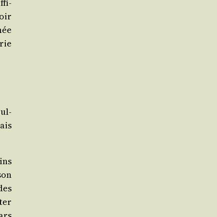
ffi­
voir
née
­rie
Bul­
ais
ins
son
des
ter
hars