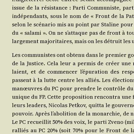
issue de la résis­tance : Par­ti Com­mu­niste, par­t
indé­pen­dants, sous le nom de « Front de la Pa
selon le scé­na­rio mis au point par Sta­line pour
du « sala­mi ». On ne s’at­taque pas de front à to
lar­ge­ment majo­ri­taires, mais on les détruit les
Les com­mu­nistes ont obte­nu dans le pre­mier gou­v
de la Jus­tice. Cela leur a per­mis de créer une 
laient, et de com­men­cer l’é­pu­ra­tion des res­p
passent à la lutte centre les alliés. Les élec­t
manœuvres du PC pour prendre le contrôle du F
unique du FP. Cette pro­po­si­tion ren­con­tra une
leurs lea­ders, Nico­las Pet­kov, quit­ta le gou­ver­
pou­voir. Après l’a­bo­li­tion de la monar­chie, de 
Le PC recueillit 50% des voix, le par­ti Zve­no (mili
ral­liés au PC 20% (soit 70% pour le Front de la