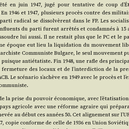
­té en juin 1947, jugé pour ten­ta­tive de coup d’É­t
n 1946 et 1947, plu­sieurs pro­cès contre des mili­tai
par­ti radi­cal se dis­sol­vèrent dans le FP. Les socia­li
influents du par­ti furent arrê­tés et condam­nés à 15 
oudre lui aus­si. Il ne res­tait plus que le PC et le pa
ême époque eut lieu la liqui­da­tion du mou­ve­ment lib
ar­chiste Com­mu­niste Bul­gare, le seul mou­ve­ment pu
puisque anti­éta­tiste. Fin 1948, une rafle des prin­ci­
fer­me­ture des locaux et de l’in­ter­dic­tion de la pre
B. Le scé­na­rio s’a­chève en 1949 avec le pro­cès et l’
i Communiste.
 la prise du pou­voir éco­no­mique, avec l’é­ta­ti­sa­tio
e pays agri­cole avec une réforme agraire qui pré­pa­ra
e ache­vée au début ces années 50. Cet ali­gne­ment sur l’
947, copie conforme de celle de 1936 en Union Sovié­tiq