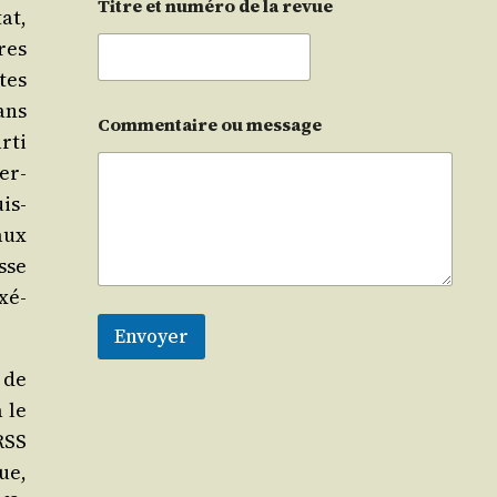
Titre et numéro de la revue
at,
res
stes
ans
Commentaire ou message
r­ti
er­
is­
paux
sse
exé­
Envoyer
n de
 le
URSS
ue,