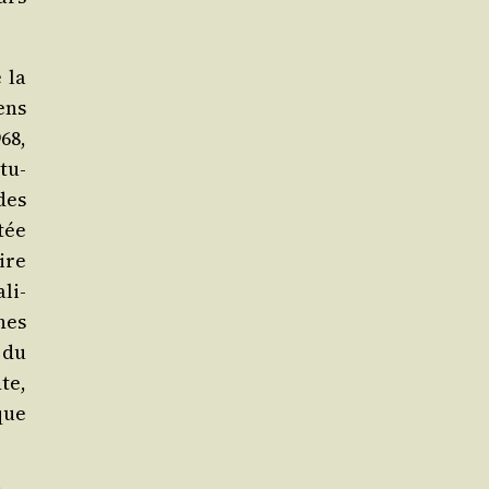
 la
ens
68,
tu­
des
tée
oire
li­
unes
 du
te,
que