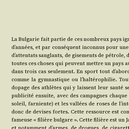
La Bul­ga­rie fait par­tie de ces nom­breux pays i
d’an­nées, et par consé­quent incon­nus pour une
d’at­ten­tats san­glants, de gise­ments de pétrole
toutes ces choses qui peuvent mettre un pays au p
dans trois cas seule­ment. En sport tout d’a­bord
comme la gym­nas­tique ou l’hal­té­ro­phi­lie. T
dopage des ath­lètes qui y laissent leur san­té s
publi­ci­té ensuite, avec des cam­pagnes chaqu
soleil, far­niente) et les val­lées de roses de l’in­t
donc de devises fortes. Cette res­source est cont
fameuse « filière bul­gare ». Cette filière est un 
et notam­ment d’armes, de drogues, de ciga­rette