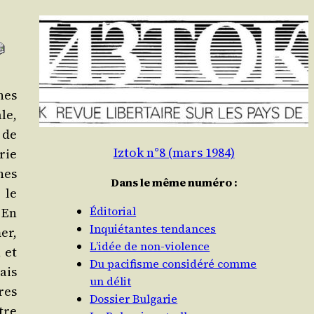
nes
le,
f de
Iztok n°8 (mars 1984)
rie
nes
Dans le même numéro :
 le
Éditorial
 En
Inquiétantes tendances
er,
L’idée de non-violence
, et
Du pacifisme considéré comme
ais
un délit
nres
Dossier Bulgarie
tre