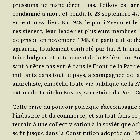
pres­sions ne man­quèrent pas. Pet­kov est arrê
condam­né à mort et pen­du le 23 sep­tembre 47. E
eurent aus­si lieu. En 1948, le par­ti Zve­no et le 
résis­tèrent, leur lea­der et plu­sieurs membres 
de pri­son en novembre 1948. Ce par­ti dut se dis­s
agra­rien, tota­le­ment contrô­lé par lui. À la m
taire bul­gare et notam­ment de la Fédé­ra­tion An
sant à n’être pas entré dans le Front de la Patrie 
mili­tants dans tout le pays, accom­pa­gnée de la 
anar­chiste, empê­cha toute vie publique de la FAC
cu­tion de Trait­cho Kos­tov, secré­taire du Par­t
Cette prise du pou­voir poli­tique s’ac­com­pagne de
l’in­dus­trie et du com­merce, et sur­tout dans c
ter­rain à une col­lec­ti­vi­sa­tion à la sovié­tiqu
se fit jusque dans la Consti­tu­tion adop­tée en 1