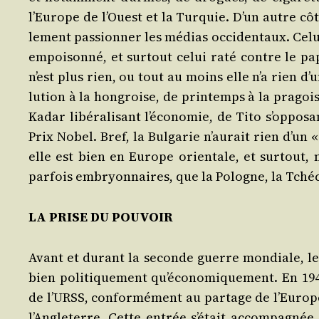
l’Eu­rope de l’Ouest et la Tur­quie. D’un autre côté
le­ment pas­sion­ner les médias occi­den­taux. Ce
empoi­son­né, et sur­tout celui raté contre le pap
n’est plus rien, ou tout au moins elle n’a rien d’un
lu­tion à la hon­groise, de prin­temps à la pra­goi
Kadar libé­ra­li­sant l’é­co­no­mie, de Tito s’op­po­
Prix Nobel. Bref, la Bul­ga­rie n’au­rait rien d’un «
elle est bien en Europe orien­tale, et sur­tout, 
par­fois embryon­naires, que la Pologne, la Tché­c
LA PRISE DU POUVOIR
Avant et durant la seconde guerre mon­diale, le ré
bien poli­ti­que­ment qu’é­co­no­mi­que­ment. En 19
de l’URSS, confor­mé­ment au par­tage de l’Eu­rope 
l’An­gle­terre. Cette entrée s’é­tait accom­pa­gnée