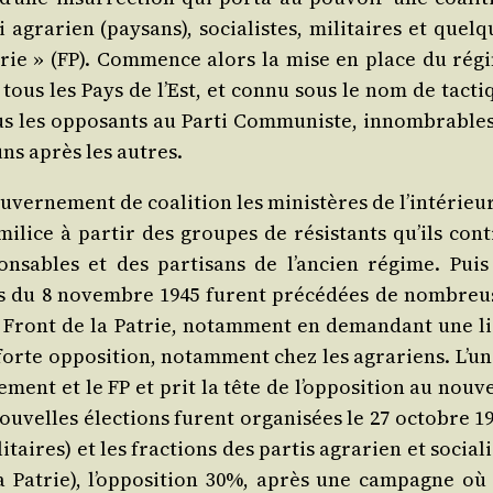
i agra­rien (pay­sans), socia­listes, mili­taires et quel
trie » (FP). Com­mence alors la mise en place du rég
 tous les Pays de l’Est, et connu sous le nom de tac­ti
us les oppo­sants au Par­ti Com­mu­niste, innom­brables
 uns après les autres.
er­ne­ment de coa­li­tion les minis­tères de l’in­té­rieu
milice à par­tir des groupes de résis­tants qu’ils cont
on­sables et des par­ti­sans de l’an­cien régime. Puis 
ions du 8 novembre 1945 furent pré­cé­dées de nom­breu
ront de la Patrie, notam­ment en deman­dant une li
 forte oppo­si­tion, notam­ment chez les agra­riens. L’u
ne­ment et le FP et prit la tête de l’op­po­si­tion au nou­
nou­velles élec­tions furent orga­ni­sées le 27 octobre 1
­taires) et les frac­tions des par­tis agra­rien et socia­l
 Patrie), l’op­po­si­tion 30%, après une cam­pagne où 