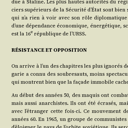
due à Sta­line. Les plus hautes auto­ri­tés du rég
ciers supé­rieurs de la Sécu­ri­té d’É­tat sont bien
qui n’a rien à voir avec son rôle diplo­ma­tique
d’une dépen­dance éco­no­mique, éner­gé­tique, sci
e
est la 16
répu­blique de l’URSS.
RÉSISTANCE ET OPPOSITION
On arrive à l’un des cha­pitres les plus igno­rés d
ga­rie a connu des sou­bre­sauts, moins spec­ta­c
qui montrent bien que la façade immo­bile cache l’
Au début des années 50, des maquis ont com­bat­tu
mais aus­si anar­chistes. Ils ont été écra­sés, ma
avec l’é­tran­ger cette fois-ci. Ce mou­ve­ment de
années 60. En 1965, un groupe de com­mu­nistes dis
d’é­loi­gner le pays de l’or­bite sovié­tique. Ils 