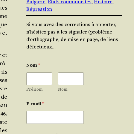
Bulgarie
, 
États communistes
, 
Histoire
, 
ques
Répression
ime
que
Si vous avez des corrections à apporter,
n’hésitez pas à les signaler (problème
 et
d’orthographe, de mise en page, de liens
défectueux…
r et
rô­
Nom
*
ils
ses
ste
Prénom
Nom
n de
E-mail
*
veau
946.
iste
les