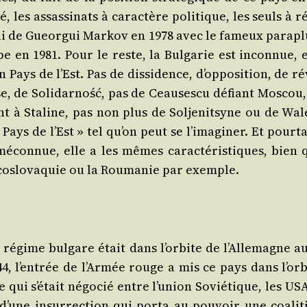
, les assas­si­nats à carac­tère poli­tique, les seuls à r
lui de Gueor­gui Mar­kov en 1978 avec le fameux para­pl
e en 1981. Pour le reste, la Bul­ga­rie est incon­nue, e
 Pays de l’Est. Pas de dis­si­dence, d’op­po­si­tion, de r
se, de Soli­dar­ność, pas de Ceau­ses­cu défiant Mos­cou
sant à Sta­line, pas non plus de Sol­je­nit­syne ou de Wal
 Pays de l’Est » tel qu’on peut se l’i­ma­gi­ner. Et pour­t
mécon­nue, elle a les mêmes carac­té­ris­tiques, bien 
o­slo­va­quie ou la Rou­ma­nie par exemple.
gime bul­gare était dans l’or­bite de l’Al­le­magne aus
44, l’en­trée de l’Ar­mée rouge a mis ce pays dans l’or­
qui s’é­tait négo­cié entre l’u­nion Sovié­tique, les US
 d’une insur­rec­tion qui por­ta au pou­voir une coa­li­