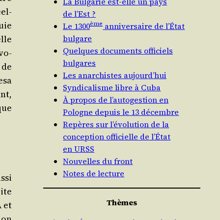
La Bulgarie est-elle un pays
éel­
de l’Est ?
uie
ème
Le 1300
anniversaire de l’État
lle
bulgare
Quelques documents officiels
évo­
bulgares
, de
Les anarchistes aujourd’hui
e­sa
Syndicalisme libre à Cuba
ant,
À propos de l’autogestion en
que
Pologne depuis le 13 décembre
Repères sur l’évolution de la
conception officielle de l’État
en URSS
Nouvelles du front
Notes de lecture
­si
bite
Thèmes
A et
tion