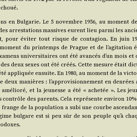
 échoué.
sions en Bul­ga­rie. Le 5 novembre 1956, au moment de
es arres­ta­tions mas­sives eurent lieu par­mi les anci
nt, pour évi­ter tout risque de conta­gion. En juin 19
oment du prin­temps de Prague et de l’a­gi­ta­tion é
xa­mens uni­ver­si­taires ont été avan­cés d’un mois et 
s des deux sexes ont été créés. Cette mesure était dic­
s été appli­quée ensuite. En 1980, au moment de la vic­t
 deux manières : l’ap­pro­vi­sion­ne­ment en den­rées a
st amé­lio­ré, et la jeu­nesse a été « ache­tée ». Les je
ns contrôle des parents. Cela repré­sente envi­ron 10%
e frange de la popu­la­tion a subi une courbe ascen­dan
gime bul­gare est si peu sûr de son peuple qu’à cha
hodoxes.