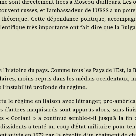
ime sont direc­te­ment liées à Mos­cou d’ailleurs. Les o
 sou­vent russes, et l’am­bas­sa­deur de l’URSS a un pou­
 théo­rique. Cette dépen­dance poli­tique, accom­pa­g
en­ti­fique très impor­tante ont fait dire que la Bul­ga
e l’his­toire du pays. Comme tous les Pays de l’Est, la 
u­laires, moins repris dans les médias occi­den­taux, m
ins­ta­bi­li­té pro­fonde du régime.
 le régime en liai­son avec l’é­tran­ger, pro-amé­ri­ca
is d’autres maqui­sards sont appa­rus alors, sans liai­
s « Goria­ni » a conti­nué semble-t-il jus­qu’à la fin 
­si­dents a ten­té un coup d’É­tat mili­taire pour ten­
seront sui­vis en 1972 par la révolte d’un régi­ment de c