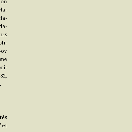
ion
cla­
cla­
­da­
eurs
bli­
opov
mme
pri­
982,
.
tés
e
et