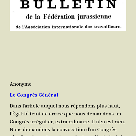
Anonyme
Le Congrès Général
Dans l’article auquel nous répon­dons plus haut,
l’Éga­li­té feint de croire que nous deman­dons un
Congrès irré­gu­lier, extra­or­di­naire. Il n’en est rien.
Nous deman­dons la convo­ca­tion d’un Congrès