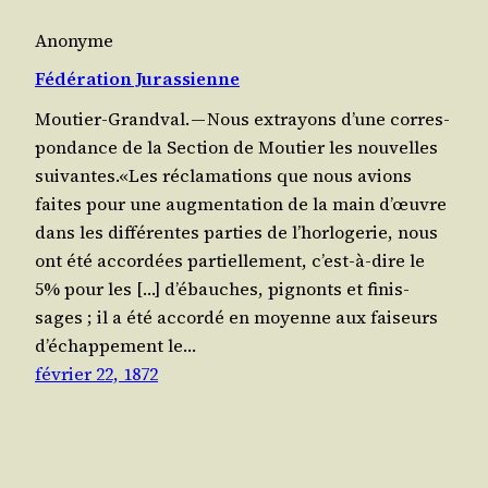
Anonyme
Fédération Jurassienne
Mou­tier-Grand­val. — Nous extra­yons d’une cor­res­
pon­dance de la Sec­tion de Mou­tier les nou­velles
suivantes.«Les récla­ma­tions que nous avions
faites pour une aug­men­ta­tion de la main d’œuvre
dans les dif­fé­rentes par­ties de l’hor­lo­ge­rie, nous
ont été accor­dées par­tiel­le­ment, c’est-à-dire le
5% pour les […] d’é­bauches, pignonts et finis­
sages ; il a été accor­dé en moyenne aux fai­seurs
d’é­chap­pe­ment le…
février 22, 1872