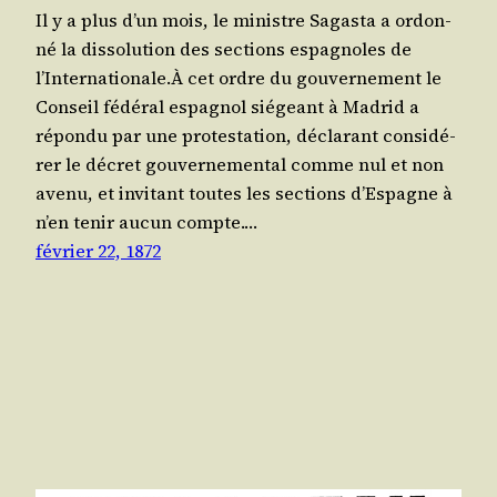
Il y a plus d’un mois, le ministre Sagas­ta a ordon­
né la dis­so­lu­tion des sec­tions espa­gnoles de
l’Internationale.À cet ordre du gou­ver­ne­ment le
Conseil fédé­ral espa­gnol sié­geant à Madrid a
répon­du par une pro­tes­ta­tion, décla­rant consi­dé­
rer le décret gou­ver­ne­men­tal comme nul et non
ave­nu, et invi­tant toutes les sec­tions d’Espagne à
n’en tenir aucun compte.…
février 22, 1872