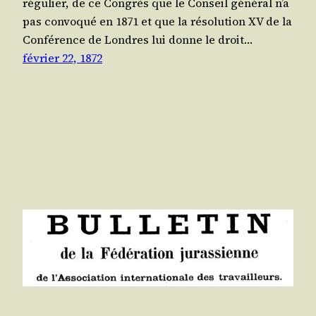
régu­lier, de ce Congrès que le Conseil géné­ral n’a
pas convo­qué en 1871 et que la réso­lu­tion XV de la
Confé­rence de Londres lui donne le droit…
février 22, 1872