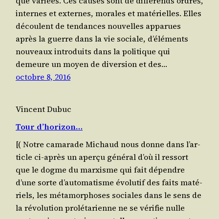
que variées. Ces causes sont de dif­fé­rends ordres,
internes et externes, morales et maté­rielles. Elles
découlent de ten­dances nou­velles appa­rues
après la guerre dans la vie sociale, d’élé­ments
nou­veaux intro­duits dans la poli­tique qui
demeure un moyen de diver­sion et des…
octobre 8, 2016
Vincent Dubuc
Tour d’horizon…
[( Notre cama­rade Michaud nous donne dans l’ar­
ticle ci-après un aper­çu géné­ral d’où il res­sort
que le dogme du mar­xisme qui fait dépendre
d’une sorte d’au­to­ma­tisme évo­lu­tif des faits maté­
riels, les méta­mor­phoses sociales dans le sens de
la révo­lu­tion pro­lé­ta­rienne ne se véri­fie nulle