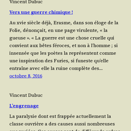
Vincent Dubuc
Vers une guerre chimique !
Au xvie siècle déjà, Erasme, dans son éloge de la
Folie, dénon­çait, en une page viru­lente, « la
gueuse ». « La guerre est une chose cruelle qui
convient aux bêtes féroces, et non à l’homme ; si
insen­sée que les poètes la repré­sentent comme
une ins­pi­ra­tion des Furies, si funeste qu’elle
entraîne avec elle la ruine com­plète des…
octobre 8, 2016
Vincent Dubuc
L’engrenage
La para­ly­sie dont est frap­pée actuel­le­ment la
classe ouvrière a des causes aus­si nom­breuses