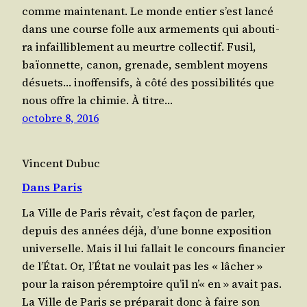
comme main­te­nant. Le monde entier s’est lan­cé
dans une course folle aux arme­ments qui abou­ti­
ra infailli­ble­ment au meurtre col­lec­tif. Fusil,
baïon­nette, canon, gre­nade, semblent moyens
désuets… inof­fen­sifs, à côté des pos­si­bi­li­tés que
nous offre la chi­mie. À titre…
octobre 8, 2016
Vincent Dubuc
Dans Paris
La Ville de Paris rêvait, c’est façon de par­ler,
depuis des années déjà, d’une bonne expo­si­tion
uni­ver­selle. Mais il lui fal­lait le concours finan­cier
de l’É­tat. Or, l’É­tat ne vou­lait pas les « lâcher »
pour la rai­son péremp­toire qu’il n’« en » avait pas.
La Ville de Paris se pré­pa­rait donc à faire son