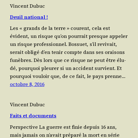
Vincent Dubuc
Deuil national !
Les « grands de la terre » courent, cela est
évident, un risque qu’on pour­rait presque appe­ler
un risque pro­fes­sion­nel. Bos­suet, s’il revi­vait,
serait obli­gé d’en tenir compte dans ses orai­sons
funèbres. Dès lors que ce risque ne peut être élu­
dé, pour­quoi pleu­rer si un acci­dent survient. Et
pour­quoi vou­loir que, de ce fait, le pays prenne…
octobre 8, 2016
Vincent Dubuc
Faits et documents
Perspective La guerre est finie depuis 16 ans,
mais jamais on n’a­vait pré­pa­ré la mort en série