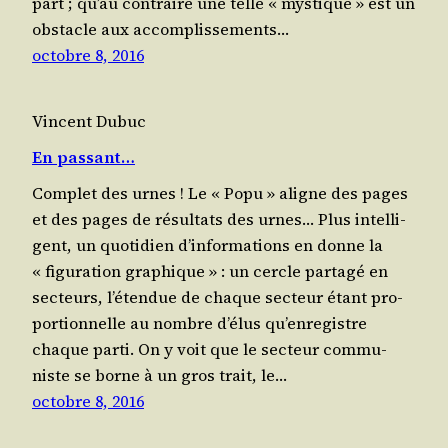
part ; qu’au contraire une telle « mys­tique » est un
obs­tacle aux accom­plis­se­ments…
octobre 8, 2016
Vincent Dubuc
En passant…
Complet des urnes ! Le « Popu » aligne des pages
et des pages de résul­tats des urnes… Plus intel­li­
gent, un quo­ti­dien d’in­for­ma­tions en donne la
« figu­ra­tion gra­phique » : un cercle par­ta­gé en
sec­teurs, l’é­ten­due de chaque sec­teur étant pro­
por­tion­nelle au nombre d’é­lus qu’en­re­gistre
chaque parti. On y voit que le sec­teur com­mu­
niste se borne à un gros trait, le…
octobre 8, 2016