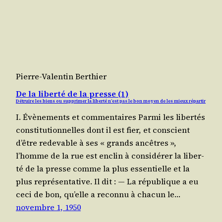
Pierre-Valentin Berthier
De la liberté de la presse (1)
Détruire les biens ou supprimer la liberté n’est pas le bon moyen de les mieux répartir
I. Évènements et commentaires Par­mi les liber­tés
consti­tu­tion­nelles dont il est fier, et conscient
d’être rede­vable à ses « grands ancêtres »,
l’homme de la rue est enclin à consi­dé­rer la liber­
té de la presse comme la plus essen­tielle et la
plus repré­sen­ta­tive. Il dit : — La répu­blique a eu
ceci de bon, qu’elle a recon­nu à cha­cun le…
novembre 1, 1950