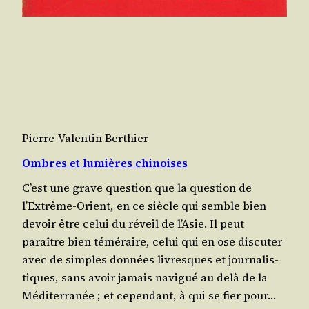
Pierre-Valentin Berthier
Ombres et lumières chinoises
C’est une grave ques­tion que la ques­tion de
l’Extrême-Orient, en ce siècle qui semble bien
devoir être celui du réveil de l’Asie. Il peut
paraître bien témé­raire, celui qui en ose dis­cu­ter
avec de simples don­nées livresques et jour­na­lis­
tiques, sans avoir jamais navi­gué au delà de la
Médi­ter­ra­née ; et cepen­dant, à qui se fier pour…