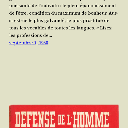
puis­sante de l’in­di­vi­du : le plein épa­nouis­se­ment
de l’être, condi­tion du maxi­mum de bonheur. Aus­
si est-ce le plus gal­vau­dé, le plus pros­ti­tué de
tous les vocables de toutes les langues. « Lisez
les pro­fes­sions de…
septembre 1, 1950