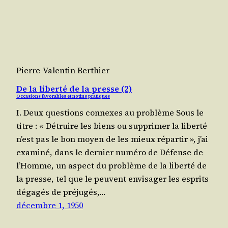
Pierre-Valentin Berthier
De la liberté de la presse (2)
Occasions favorables et notins pratiques
I. Deux questions connexes au problème Sous le
titre : « Détruire les biens ou sup­pri­mer la liber­té
n’est pas le bon moyen de les mieux répar­tir », j’ai
exa­mi­né, dans le der­nier numé­ro de Défense de
l’Homme, un aspect du pro­blème de la liber­té de
la presse, tel que le peuvent envi­sa­ger les esprits
déga­gés de pré­ju­gés,…
décembre 1, 1950