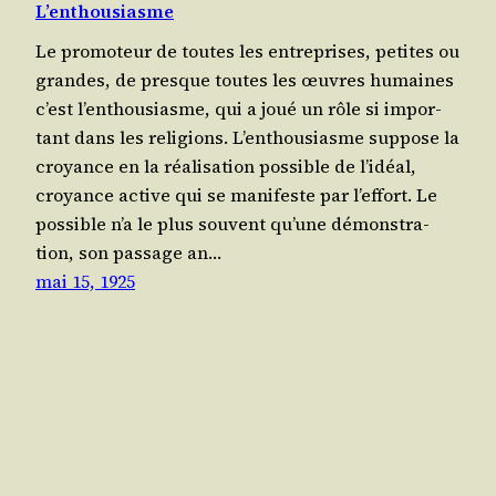
L’enthousiasme
Le pro­mo­teur de toutes les entre­prises, petites ou
grandes, de presque toutes les œuvres humaines
c’est l’en­thou­siasme, qui a joué un rôle si impor­
tant dans les reli­gions. L’en­thou­siasme sup­pose la
croyance en la réa­li­sa­tion pos­sible de l’i­déal,
croyance active qui se mani­feste par l’ef­fort. Le
pos­sible n’a le plus sou­vent qu’une démons­tra­
tion, son pas­sage an…
mai 15, 1925