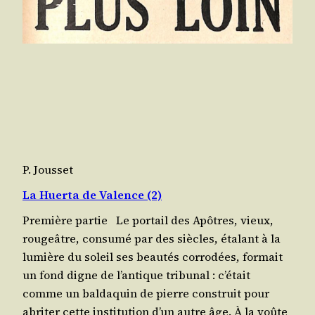
P. Jousset
La Huerta de Valence (2)
Pre­mière partie Le por­tail des Apôtres, vieux,
rou­geâtre, consu­mé par des siècles, éta­lant à la
lumière du soleil ses beau­tés cor­ro­dées, for­mait
un fond digne de l’an­tique tri­bu­nal : c’é­tait
comme un bal­da­quin de pierre construit pour
abri­ter cette ins­ti­tu­tion d’un autre âge. À la voûte