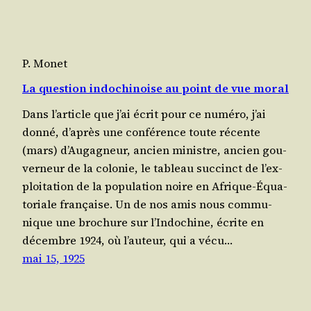
P. Monet
La question indochinoise au point de vue moral
Dans l’ar­ticle que j’ai écrit pour ce numé­ro, j’ai
don­né, d’a­près une confé­rence toute récente
(mars) d’Au­ga­gneur, ancien ministre, ancien gou­
ver­neur de la colo­nie, le tableau suc­cinct de l’ex­
ploi­ta­tion de la popu­la­tion noire en Afrique-Équa­
to­riale française. Un de nos amis nous com­mu­
nique une bro­chure sur l’In­do­chine, écrite en
décembre 1924, où l’au­teur, qui a vécu…
mai 15, 1925