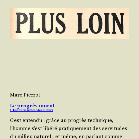
Marc Pierrot
Le progrès moral
1. L’adoucissement des mœurs
C’est enten­du : grâce au pro­grès tech­nique,
l’homme s’est libé­ré pra­ti­que­ment des ser­vi­tudes
du milieu natu­rel ; et même, en par­lant comme