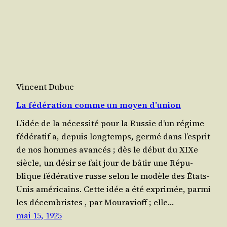
Vincent Dubuc
La fédération comme un moyen d’union
L’idée de la néces­si­té pour la Rus­sie d’un régime
fédé­ra­tif a, depuis long­temps, ger­mé dans l’es­prit
de nos hommes avan­cés ; dès le début du XIXe
siècle, un désir se fait jour de bâtir une Répu­
blique fédé­ra­tive russe selon le modèle des États-
Unis amé­ri­cains. Cette idée a été expri­mée, par­mi
les décem­bristes , par Mou­ra­vioff ; elle…
mai 15, 1925