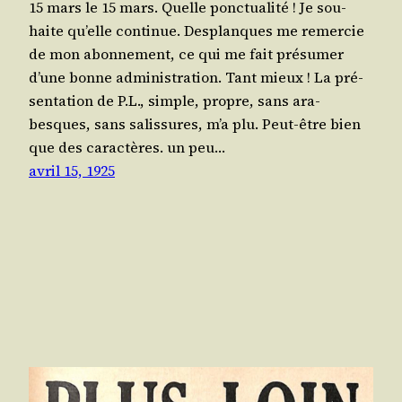
15 mars le 15 mars. Quelle ponc­tua­li­té ! Je sou­
haite qu’elle conti­nue. Des­planques me remer­cie
de mon abon­ne­ment, ce qui me fait pré­su­mer
d’une bonne admi­nis­tra­tion. Tant mieux ! La pré­
sen­ta­tion de P.L., simple, propre, sans ara­
besques, sans salis­sures, m’a plu. Peut-être bien
que des carac­tères. un peu…
avril 15, 1925