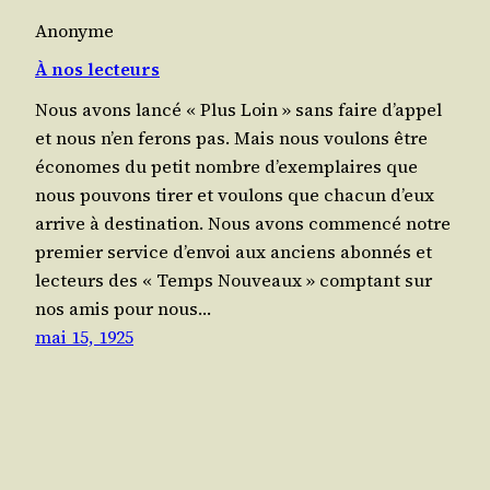
Anonyme
À nos lecteurs
Nous avons lan­cé « Plus Loin » sans faire d’appel
et nous n’en ferons pas. Mais nous vou­lons être
éco­nomes du petit nombre d’exemplaires que
nous pou­vons tirer et vou­lons que cha­cun d’eux
arrive à destination. Nous avons com­men­cé notre
pre­mier ser­vice d’en­voi aux anciens abon­nés et
lec­teurs des « Temps Nou­veaux » comp­tant sur
nos amis pour nous…
mai 15, 1925