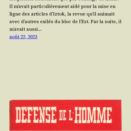
Il m’a­vait par­ti­cu­liè­re­ment aidé pour la mise en
ligne des articles d’Iztok, la revue qu’il ani­mait
avec d’autres exi­lés du bloc de l’Est. Par la suite, il
m’a­vait aus­si…
août 22, 2023