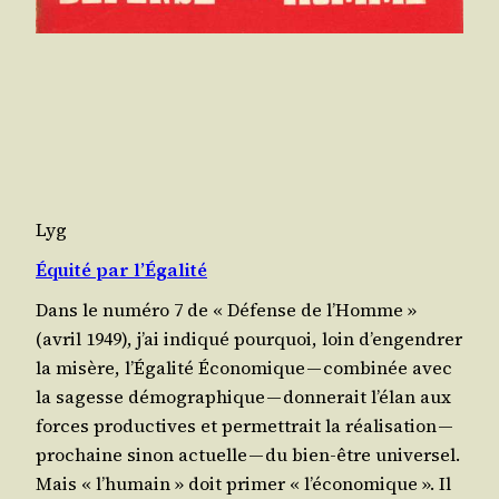
Lyg
Équité par l’Égalité
Dans le numé­ro 7 de « Défense de l’Homme »
(avril 1949), j’ai indi­qué pour­quoi, loin d’en­gen­drer
la misère, l’É­ga­li­té Éco­no­mique — com­bi­née avec
la sagesse démo­gra­phique — don­ne­rait l’é­lan aux
forces pro­duc­tives et per­met­trait la réa­li­sa­tion —
pro­chaine sinon actuelle — du bien-être universel.
Mais « l’hu­main » doit pri­mer « l’é­co­no­mique ». Il