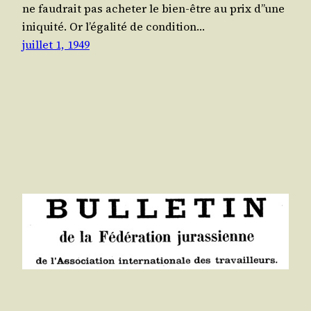
ne fau­drait pas ache­ter le bien-être au prix d”une
ini­qui­té. Or l’é­ga­li­té de condi­tion…
juillet 1, 1949