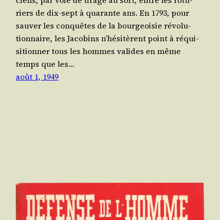
riers de dix-sept à qua­rante ans. En 1793, pour
sau­ver les conquêtes de la bour­geoi­sie révo­lu­
tion­naire, les Jaco­bins n’hésitèrent point à réqui­
si­tion­ner tous les hommes valides en même
temps que les…
août 1, 1949