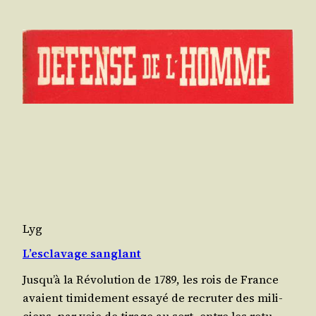
Lyg
L’esclavage sanglant
Jusqu’à la Révo­lu­tion de 1789, les rois de France
avaient timi­de­ment essayé de recru­ter des mili­
ciens, par voie de tirage au sort, entre les rotu­