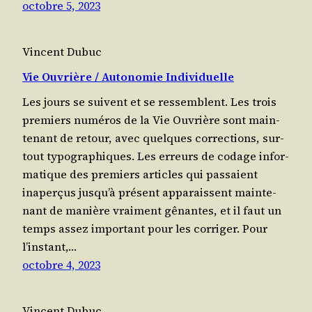
octobre 5, 2023
Vincent Dubuc
Vie Ouvrière /​ Autonomie Individuelle
Les jours se suivent et se res­semblent. Les trois
pre­miers numé­ros de la Vie Ouvrière sont main­
te­nant de retour, avec quelques cor­rec­tions, sur­
tout typo­gra­phiques. Les erreurs de codage infor­
ma­tique des pre­miers articles qui pas­saient
inaper­çus jus­qu’à pré­sent appa­raissent main­te­
nant de manière vrai­ment gênantes, et il faut un
temps assez impor­tant pour les cor­ri­ger. Pour
l’ins­tant,…
octobre 4, 2023
Vincent Dubuc