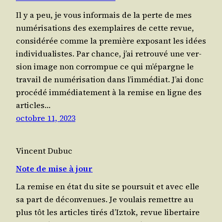
Il y a peu, je vous infor­mais de la perte de mes
numé­ri­sa­tions des exem­plaires de cette revue,
consi­dé­rée comme la pre­mière expo­sant les idées
indi­vi­dua­listes. Par chance, j’ai retrou­vé une ver­
sion image non cor­rom­pue ce qui m’épargne le
tra­vail de numé­ri­sa­tion dans l’immédiat. J’ai donc
pro­cé­dé immé­dia­te­ment à la remise en ligne des
articles…
octobre 11, 2023
Vincent Dubuc
Note de mise à jour
La remise en état du site se pour­suit et avec elle
sa part de déconvenues. Je vou­lais remettre au
plus tôt les articles tirés d’Iztok, revue liber­taire