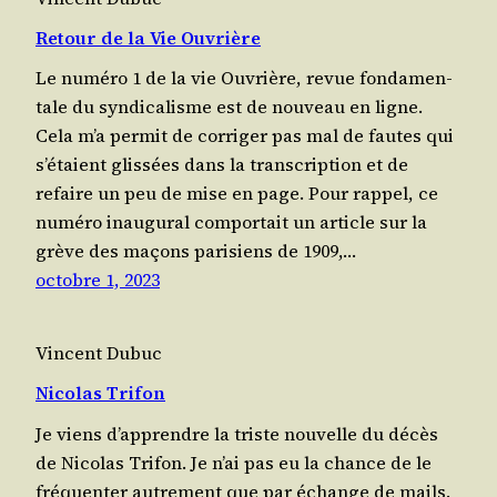
Retour de la Vie Ouvrière
Le numé­ro 1 de la vie Ouvrière, revue fon­da­men­
tale du syn­di­ca­lisme est de nou­veau en ligne.
Cela m’a per­mit de cor­ri­ger pas mal de fautes qui
s’é­taient glis­sées dans la trans­crip­tion et de
refaire un peu de mise en page. Pour rap­pel, ce
numé­ro inau­gu­ral com­por­tait un article sur la
grève des maçons pari­siens de 1909,…
octobre 1, 2023
Vincent Dubuc
Nicolas Trifon
Je viens d’ap­prendre la triste nou­velle du décès
de Nico­las Trifon. Je n’ai pas eu la chance de le
fré­quen­ter autre­ment que par échange de mails.