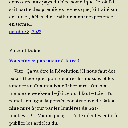
consa­crée aux pays du bloc sovié­tique. Iztok fai­
sait par­tie des pre­mières revues que j’ai trai­té sur
ce site et, hélas elle a pâti de mon inex­pé­rience
en terme…
octobre 8, 2023
Vincent Dubuc
Vous n’avez pas mieux à faire ?
— Vite ! Ça va être la Révo­lu­tion ! Il nous faut des
bases théo­riques pour éclai­rer les masses et les
ame­ner au Com­mu­nisme Liber­taire ! On com­
mence ce week-end — j’ai ce qu’il faut — Joie ! Tu
remets en ligne la pen­sée construc­tive de Bakou­
nine mise à jour par les lumières de Gas­
ton Leval ? — Mieux que ça — Tu te décides enfin à
publier les articles du…