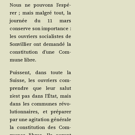
Nous ne pou­vons l’es­pé­
rer ; mais mal­gré tout, la
jour­née du 11 mars
conserve son impor­tance :
les ouvriers socia­listes de
Son­vil­lier ont deman­dé la
consti­tu­tion d’une Com­
mune libre.
Puissent, dans toute la
Suisse, les ouvriers com­
prendre que leur salut
n’est pas dans l’É­tat, mais
dans les com­munes révo­
lu­tion­naires, et pré­pa­rer
par une agi­ta­tion géné­rale
la consti­tu­tion des Com­