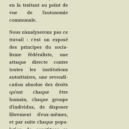
en la trai­tant au point de
vue de l’au­to­no­mie
communale.
Nous n’a­na­ly­se­rons pas ce
tra­vail : c’est un expo­sé
des prin­cipes du socia­
lisme fédé­ra­liste, une
attaque directe contre
toutes les ins­ti­tu­tions
auto­ri­taires, une reven­di­
ca­tion abso­lue des droits
qu’ont chaque être
humain, chaque groupe
d’in­di­vi­dus, de dis­po­ser
libre­ment d’eux-mêmes,
et par suite chaque popu­