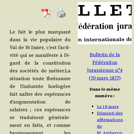
Le fait le plus mar­quant
dans la vie popu­laire du
Val de St Imier, c’est l’ac­ti­
Bulletin de la
vi­té qui se mani­feste à l’é­
Fédération
gard de la consti­tu­tion
Jurassienne n°4
des socié­tés de métier.La
(20 mars 1872)
situa­tion toute flo­ris­sante
de l’in­dus­trie hor­lo­gère
Dans le même
fait naître des espé­rances
numéro :
d’aug­men­ta­tion de
Le 18 mars
salaires ; ces espé­rances
Démenti des
se tra­duisent géné­ra­le­
affirmations
ment en faits, et comme
de
heu­reu­se­ment les
M. Amberny