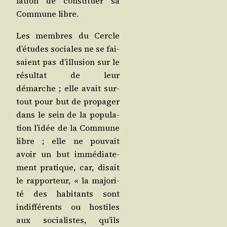
la­tion de consti­tuer sa
Com­mune libre.
Les membres du Cercle
d’é­tudes sociales ne se fai­
saient pas d’illu­sion sur le
résul­tat de leur
démarche ; elle avait sur­
tout pour but de pro­pa­ger
dans le sein de la popu­la­
tion l’i­dée de la Com­mune
libre ; elle ne pou­vait
avoir un but immé­dia­te­
ment pra­tique, car, disait
le rap­por­teur, « la majo­ri­
té des habi­tants sont
indif­fé­rents ou hos­tiles
aux socia­listes, qu’ils