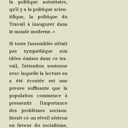
la poli­tique auto­ri­taire,
qu’il y a la poli­tique scien­
ti­fique, la poli­tique du
Tra­vail à inau­gu­rer dans
le monde moderne. »
Si toute l’as­sem­blée n’é­tait
pas sym­pa­thique aux
idées émises dans ce tra­
vail, l’at­ten­tion sou­te­nue
avec laquelle la lec­ture en
a été écou­tée est une
preuve suf­fi­sante que la
popu­la­tion com­mence à
pres­sen­tir l’im­por­tance
des pro­blèmes sociaux.
Serait-ce un réveil sérieux
en faveur du socia­lisme,