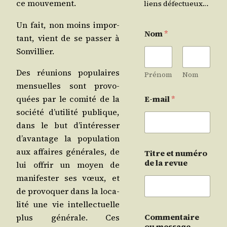
ce mouvement.
liens défectueux…
Un fait, non moins impor­
Nom
*
tant, vient de se pas­ser à
Sonvillier.
Des réunions popu­laires
Prénom
Nom
men­suelles sont pro­vo­
quées par le comi­té de la
E-mail
*
socié­té d’u­ti­li­té publique,
dans le but d’in­té­res­ser
d’a­van­tage la popu­la­tion
aux affaires géné­rales, de
Titre et numéro
de la revue
lui offrir un moyen de
mani­fes­ter ses vœux, et
de pro­vo­quer dans la loca­
li­té une vie intel­lec­tuelle
Commentaire
plus géné­rale. Ces
ou message