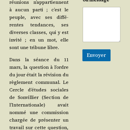
réunions n’ap­par­tiennent
à aucun par­ti ; c’est le
peuple, avec ses dif­fé­
rentes ten­dances, ses
diverses classes, qui y est
invi­té ; en un mot, elle
sont une tri­bune libre.
Envoyer
Dans la séance du 11
mars, la ques­tion à l’ordre
du jour était la révi­sion du
règle­ment com­mu­nal. Le
Cercle d’é­tudes sociales
de Son­vil­lier (Sec­tion de
l’In­ter­na­tio­nale) avait
nom­mé une com­mis­sion
char­gée de pré­sen­ter un
tra­vail sur cette ques­tion,