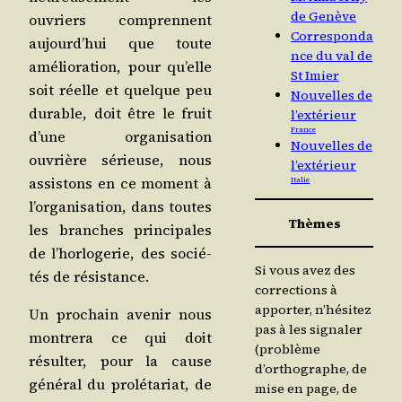
de Genève
ouvriers com­prennent
Corresponda
aujourd’­hui que toute
nce du val de
amé­lio­ra­tion, pour qu’elle
St Imier
soit réelle et quelque peu
Nouvelles de
durable, doit être le fruit
l’extérieur
France
d’une orga­ni­sa­tion
Nouvelles de
ouvrière sérieuse, nous
l’extérieur
assis­tons en ce moment à
Italie
l’or­ga­ni­sa­tion, dans toutes
Thèmes
les branches prin­ci­pales
de l’hor­lo­ge­rie, des socié­
Si vous avez des
tés de résistance.
corrections à
apporter, n’hésitez
Un pro­chain ave­nir nous
pas à les signaler
mon­tre­ra ce qui doit
(problème
résul­ter, pour la cause
d’orthographe, de
géné­ral du pro­lé­ta­riat, de
mise en page, de