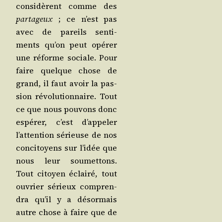
consi­dèrent comme des
par­ta­geux
; ce n’est pas
avec de pareils sen­ti­
ments qu’on peut opé­rer
une réforme sociale. Pour
faire quelque chose de
grand, il faut avoir la pas­
sion révo­lu­tion­naire. Tout
ce que nous pou­vons donc
espé­rer, c’est d’ap­pe­ler
l’at­ten­tion sérieuse de nos
conci­toyens sur l’i­dée que
nous leur sou­met­tons.
Tout citoyen éclai­ré, tout
ouvrier sérieux com­pren­
dra qu’il y a désor­mais
autre chose à faire que de