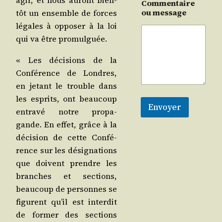
agir, et nous auront bien­
Commentaire
ou message
tôt un ensemble de forces
légales à oppo­ser à la loi
qui va être promulguée.
« Les déci­sions de la
Confé­rence de Londres,
en jetant le trouble dans
les esprits, ont beau­coup
Envoyer
entra­vé notre pro­pa­
gande. En effet, grâce à la
déci­sion de cette Confé­
rence sur les dési­gna­tions
que doivent prendre les
branches et sec­tions,
beau­coup de per­sonnes se
figurent qu’il est inter­dit
de for­mer des sec­tions