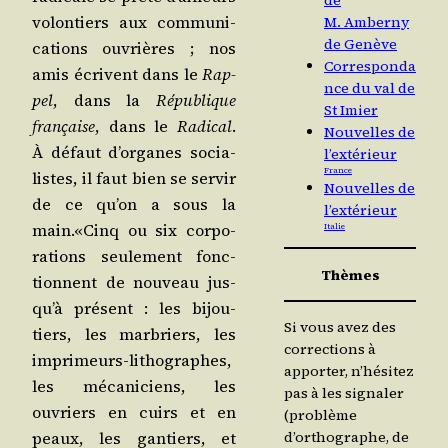
de
volon­tiers aux com­mu­ni­
M. Amberny
de Genève
ca­tions ouvrières ; nos
Corresponda
amis écrivent dans le
Rap­
nce du val de
pel
, dans la
Répu­blique
St Imier
fran­çaise
, dans le
Radi­cal
.
Nouvelles de
À défaut d’or­ganes socia­
l’extérieur
France
listes, il faut bien se ser­vir
Nouvelles de
de ce qu’on a sous la
l’extérieur
main.«Cinq ou six cor­po­
Italie
ra­tions seule­ment fonc­
Thèmes
tionnent de nou­veau jus­
qu’à pré­sent : les bijou­
Si vous avez des
tiers, les mar­briers, les
corrections à
impri­meurs-litho­graphes,
apporter, n’hésitez
les méca­ni­ciens, les
pas à les signaler
ouvriers en cuirs et en
(problème
peaux, les gan­tiers, et
d’orthographe, de