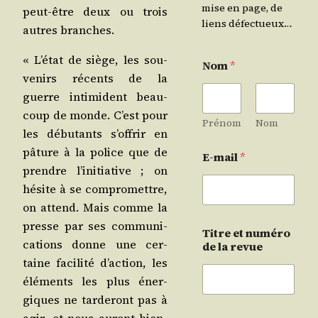
mise en page, de
peut-être deux ou trois
liens défectueux…
autres branches.
« L’é­tat de siège, les sou­
Nom
*
ve­nirs récents de la
guerre inti­mident beau­
coup de monde. C’est pour
Prénom
Nom
les débu­tants s’of­frir en
pâture à la police que de
E-mail
*
prendre l’i­ni­tia­tive ; on
hésite à se com­pro­mettre,
on attend. Mais comme la
presse par ses com­mu­ni­
Titre et numéro
ca­tions donne une cer­
de la revue
taine faci­li­té d’ac­tion, les
élé­ments les plus éner­
giques ne tar­de­ront pas à