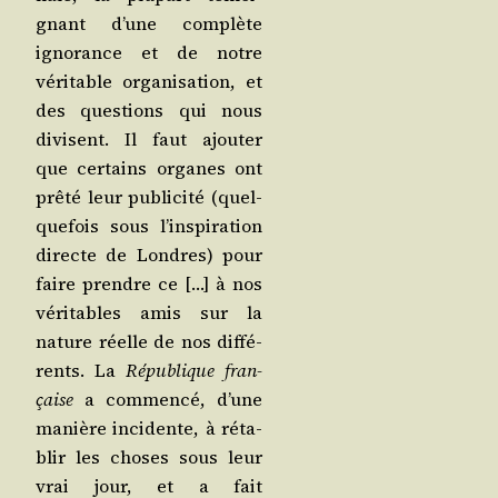
gnant d’une com­plète
igno­rance et de notre
véri­table orga­ni­sa­tion, et
des ques­tions qui nous
divisent. Il faut ajou­ter
que cer­tains organes ont
prê­té leur publi­ci­té (quel­
que­fois sous l’ins­pi­ra­tion
directe de Londres) pour
faire prendre ce […] à nos
véri­tables amis sur la
nature réelle de nos dif­fé­
rents. La
Répu­blique fran­
çaise
a com­men­cé, d’une
manière inci­dente, à réta­
blir les choses sous leur
vrai jour, et a fait