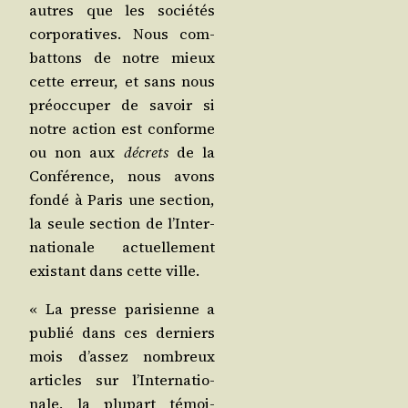
autres que les socié­tés
cor­po­ra­tives. Nous com­
bat­tons de notre mieux
cette erreur, et sans nous
pré­oc­cu­per de savoir si
notre action est conforme
ou non aux
décrets
de la
Confé­rence, nous avons
fon­dé à Paris une sec­tion,
la seule sec­tion de l’In­ter­
na­tio­nale actuel­le­ment
exis­tant dans cette ville.
« La presse pari­sienne a
publié dans ces der­niers
mois d’as­sez nom­breux
articles sur l’In­ter­na­tio­
nale, la plu­part témoi­