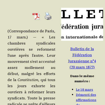
(Cor­res­pon­dance de Paris,
17 mars.) ― « Les
chambres syn­di­cales
Bulletin de la
ouvrières se reforment
Fédération
l’une après l’autre. Leur
Jurassienne n°4
mou­ve­ment s’est accen­tué
(20 mars 1872)
assez mol­le­ment au
début, mal­gré les efforts
Dans le même
de la
Consti­tu­tion
, qui tous
numéro :
les jours exhorte les
Le 18 mars
ouvriers à refor­mer leurs
Démenti des
syn­di­cats. Toute la presse
affirmations
radi­cale se prête d’ailleurs