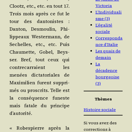
Clootz, etc., etc. en tout 17.
Victoria
L’Individuali
Trois mois après ce fut le
sme (3)
tour des dan­to­nistes :
L’égalité
Dan­ton, Des­mou­lin, Phi­
sociale
lip­peaux Wes­ter­mann, de
Corresponda
Sechelles, etc., etc. Puis
nce d’Italie
Les quais de
Chau­mette, Gobel, Beys­
demain
ser. Bref, tout ceux qui
La
contre­car­raient les
décadence
menées dic­ta­to­riales de
bourgeoise
Maxi­mi­lien furent sup­pri­
(3)
més ou pros­crits. Telle est
la consé­quence funeste
Thèmes
mais fatale du prin­cipe
Histoire sociale
d’autorité.
Si vous avez des
« Robes­pierre après la
corrections à