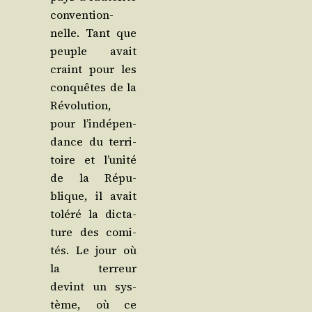
conven­tion­
nelle. Tant que
peuple avait
craint pour les
conquêtes de la
Révo­lu­tion,
pour l’in­dé­pen­
dance du ter­ri­
toire et l’u­ni­té
de la Répu­
blique, il avait
tolé­ré la dic­ta­
ture des comi­
tés. Le jour où
la ter­reur
devint un sys­
tème, où ce