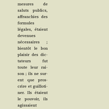
mesures de
saluts publics,
affran­chies des
for­mules
légales, étaient
deve­nues
néces­saires ;
bien­tôt le bon
plai­sir des dic­
ta­teurs fut
toute leur rai­
son ; ils ne sur­
ent que pros­
crire et guillo­ti­
ner. Ils étaient
le pou­voir, ils
agis­saient