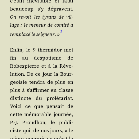
c’é­tait inévi­table et fatal
beau­coup s’y dépravent.
On revoit les tyrans de vil­
lage : le meneur de comi­té a
2
rem­pla­cé le sei­gneur
. »
Enfin, le 9 ther­mi­dor met
fin au des­po­tisme de
Robes­pierre et à la Révo­
lu­tion. De ce jour la Bour­
geoi­sie ten­dra de plus en
plus à s’af­fir­mer en classe
dis­tincte du pro­lé­ta­riat.
Voi­ci ce que pen­sait de
cette mémo­rable jour­née,
P.-J. Prou­dhon, le publi­
ciste qui, de nos jours, a le
mieux com­pris ce qu’est la