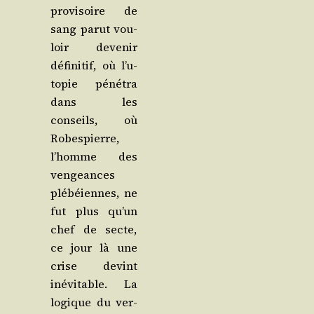
pro­vi­soire de
sang parut vou­
loir deve­nir
défi­ni­tif, où l’u­
to­pie péné­tra
dans les
conseils, où
Robes­pierre,
l’homme des
ven­geances
plé­béiennes, ne
fut plus qu’un
chef de secte,
ce jour là une
crise devint
inévi­table. La
logique du ver­