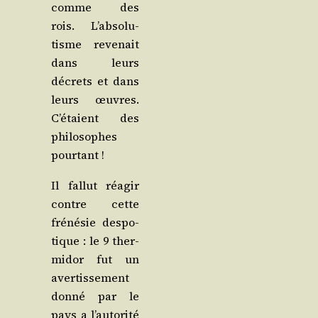
comme des
rois. L’ab­so­lu­
tisme reve­nait
dans leurs
décrets et dans
leurs œuvres.
C’é­taient des
phi­lo­sophes
pourtant !
Il fal­lut réagir
contre cette
fré­né­sie des­po­
tique : le 9 ther­
mi­dor fut un
aver­tis­se­ment
don­né par le
pays a l’au­to­ri­té