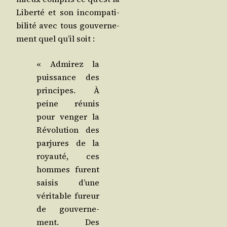
Liber­té et son incom­pa­ti­
bi­li­té avec tous gou­ver­ne­
ment quel qu’il soit :
« Admi­rez la
puis­sance des
prin­cipes. À
peine réunis
pour ven­ger la
Révo­lu­tion des
par­jures de la
royau­té, ces
hommes furent
sai­sis d’une
véri­table fureur
de gou­ver­ne­
ment. Des