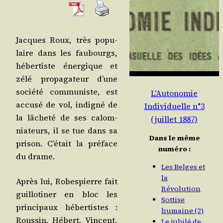
Jacques Roux, très popu­
laire dans les fau­bourgs,
héber­tiste éner­gique et
zélé pro­pa­ga­teur d’une
socié­té com­mu­niste, est
L'Autonomie
accu­sé de vol, indi­gné de
Individuelle n°3
la lâche­té de ses calom­
(juillet 1887)
nia­teurs, il se tue dans sa
Dans le même
pri­son. C’é­tait la pré­face
numéro :
du drame.
Les Belges et
la
Après lui, Robes­pierre fait
Révolution
guillo­ti­ner en bloc les
Sottise
prin­ci­paux héber­tistes :
humaine (2)
Rous­sin, Hébert, Vincent,
Le jubilé de