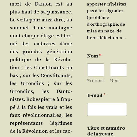
mort de Dan­ton est au
apporter, n’hésitez
pas à les signaler
plus haut de sa puis­sance.
(problème
Le voi­la pour ain­si dire, au
d’orthographe, de
som­met d’une mon­tagne
mise en page, de
dont chaque étage est for­
liens défectueux…
mé des cadavres d’une
des grandes géné­ra­tion
Nom
*
poli­tique de la Révo­lu­
tion : les Consti­tuants au
bas ; sur les Consti­tuants,
Prénom
Nom
les Giron­dins ; sur les
Giron­dins, les Dan­to­
E-mail
*
nistes. Robes­pierre à frap­
pé à la fois les vrais et les
faux révo­lu­tion­naires, les
repré­sen­tants légi­times
Titre et numéro
de la Révo­lu­tion et les fac­
de la revue