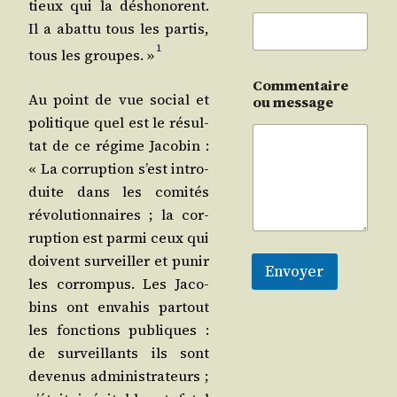
tieux qui la désho­norent.
Il a abat­tu tous les par­tis,
1
tous les groupes. »
Commentaire
Au point de vue social et
ou message
poli­tique quel est le résul­
tat de ce régime Jaco­bin :
« La cor­rup­tion s’est intro­
duite dans les comi­tés
révo­lu­tion­naires ; la cor­
rup­tion est par­mi ceux qui
doivent sur­veiller et punir
Envoyer
les cor­rom­pus. Les Jaco­
bins ont enva­his par­tout
les fonc­tions publiques :
de sur­veillants ils sont
deve­nus admi­nis­tra­teurs ;