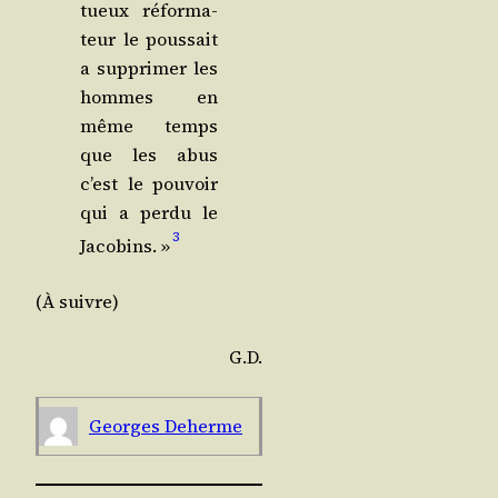
tueux réfor­ma­
teur le pous­sait
a sup­pri­mer les
hommes en
même temps
que les abus
c’est le pou­voir
qui a per­du le
3
Jaco­bins. »
(À suivre)
G.D.
Georges Deherme